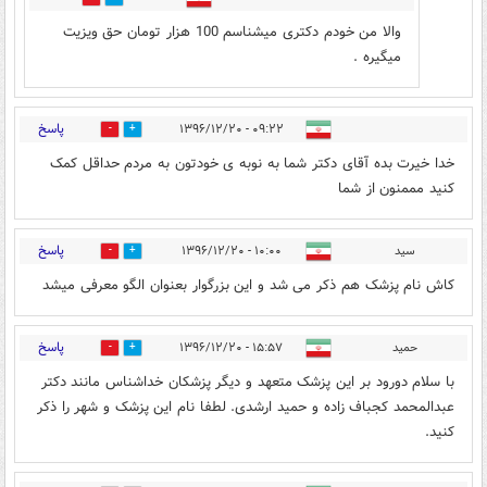
والا من خودم دکتری میشناسم 100 هزار تومان حق ویزیت
میگیره .
پاسخ
۰۹:۲۲ - ۱۳۹۶/۱۲/۲۰
1
41
خدا خیرت بده آقای دکتر شما به نوبه ی خودتون به مردم حداقل کمک
کنید مممنون از شما
پاسخ
سید
۱۰:۰۰ - ۱۳۹۶/۱۲/۲۰
2
37
کاش نام پزشک هم ذکر می شد و این بزرگوار بعنوان الگو معرفی میشد
پاسخ
حمید
۱۵:۵۷ - ۱۳۹۶/۱۲/۲۰
0
16
با سلام دورود بر این پزشک متعهد و دیگر پزشکان خداشناس مانند دکتر
عبدالمحمد کجباف زاده و حمید ارشدی. لطفا نام این پزشک و شهر را ذکر
کنید.