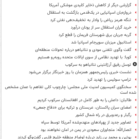
گزارشی دیگر از کاهش ذخایر کلیدی موشکی آمریکا
دروازه‌بان اسپانیایی در یک‌قدمی بازگشت به استقلال
تنگه هرمز ریاض را وادار به تخفیف‌دهی نفتی کرد
خرید گران استقلال سر از یونان درآورد
گربه جریان برق شهرستان فریمان را قطع کرد
استانبول میزبان سوپرجام اسپانیا شد
گفت وگوی تلفنی مودی و نتانیاهو درباره تحولات منطقه‌ای
کوبا: با تهدید نظامی از سوی ایالات متحده روبه‌رو هستیم
توسل رفیق آرژانتینی نتانیاهو به سرکوب
نشست خبری رئیس‌جمهور همزمان با روز خبرنگار برگزار می‌شود
ترامپ سوئیس را تهدید کرد
سخنگوی کمیسیون امنیت ملی مجلس: چارچوب کلی تفاهم با عمان مشخص
شده است
طالبان: داعش را به طور کامل در افغانستان سرکوب کردیم
امضای سران پاکستان، عربستان و ترکیه برای «دفاع جمعی»
رگبار و رعدوبرق در راه شمال کشور
تصاویر جدید از پهپادهای منهدم‌شده آمریکا توسط سپاه
انصارالله: متجاوزان سعودی در یمن در امان نخواهند بود
پوتین و محمد بن زاید درباره اوضاع منطقه خلیج فارس گفت‌وگو کردند