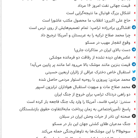
قیمت جهانی نفت امروز ۱۶ مرداد
اشکال بزرگ فوتبال ما نتیجه‌گرایی است
حاج علی اکبری: انقلاب ما محصول مکتب عاشورا است
افشاگری برادرزاده ترامپ: تمام تصمیم‌هایش از روی ترس است
چرا محمد صلاح ترکیه را به عربستان و آمریکا ترجیح داد
وقوع انفجار مهیب در مسکو
دست بالای ایران در مذاکرات جاری!
عکس‌های دیده نشده از رفاقت دو فرمانده‌ موشکی
قیمت بنزین مانند موشک بالا می‌رود اما مانند پر پایین می‌آید!
استقبال خاص دخترک عراقی از زائران اربعین حسینی
محمد مرندی: پیروزی با روحیه استوار مردمی حاصل شده
محمد صلاح مات و مبهوت استقبال هواداران ترابزون اسپور
دو راهی دردناک ترامپ برای خروج از جنگ ایران
سندرز: ترامپ فاسد، آمریکا را وارد یک جنگ فاجعه بار کرده است
پاسخ تأمین‌اجتماعی به زمان پرداخت مابه‌التفاوت حقوق بازنشستگان
صحنه ای نادر از حیات وحش ایران در سبلان
جنگ مدعیان طلای کشتی جهان این بار در مسکو
سوخو۳۵ با این موشک‌ها به ناوهای‌جنگی حمله می‌کند