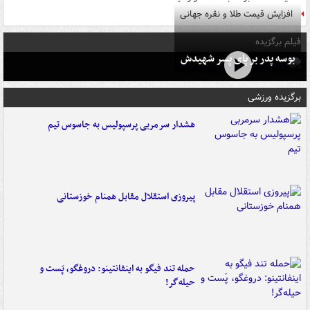
افزایش قیمت طلا و نقره جهانی
فیلم برگزیده
بوسه‌ پدر بر پای پسر شهیدش
برگزیده ورزشی
هشدار سرمربی پرسپولیس به جاسوس تیم
پیروزی استقلال مقابل همنام خوزستانی
حمله تند فیگو به اینفانتینو: دروغگو، پَست‌ و
حیله‌گر!