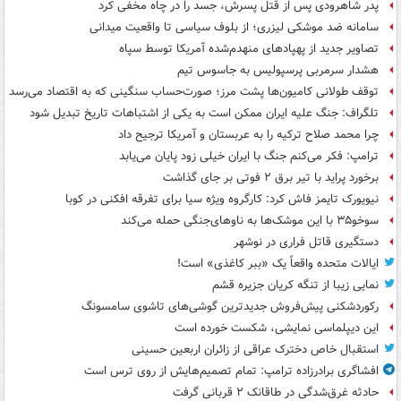
پدر شاهرودی پس از قتل پسرش، جسد را در چاه مخفی کرد
سامانه ضد موشکی لیزری؛ از بلوف سیاسی تا واقعیت میدانی
تصاویر جدید از پهپادهای منهدم‌شده آمریکا توسط سپاه
هشدار سرمربی پرسپولیس به جاسوس تیم
توقف طولانی کامیون‌ها پشت مرز؛ صورت‌حساب سنگینی که به اقتصاد می‌رسد
تلگراف: جنگ علیه ایران ممکن است به یکی از اشتباهات تاریخ تبدیل شود
چرا محمد صلاح ترکیه را به عربستان و آمریکا ترجیح داد
ترامپ: فکر می‌کنم جنگ با ایران خیلی زود پایان می‌یابد
برخورد پراید با تیر برق ۲ فوتی بر جای گذاشت
نیویورک تایمز فاش کرد: کارگروه ویژه سیا برای تفرقه افکنی در کوبا
سوخو۳۵ با این موشک‌ها به ناوهای‌جنگی حمله می‌کند
دستگیری قاتل فراری در نوشهر
ایالات متحده واقعاً یک «ببر کاغذی» است!
نمایی زیبا از تنگه کریان جزیره قشم
رکوردشکنی پیش‌فروش جدیدترین گوشی‌های تاشوی سامسونگ
این دیپلماسی نمایشی، شکست خورده است
استقبال خاص دخترک عراقی از زائران اربعین حسینی
افشاگری برادرزاده ترامپ: تمام تصمیم‌هایش از روی ترس است
حادثه غرق‌شدگی در طاقانک ۲ قربانی گرفت