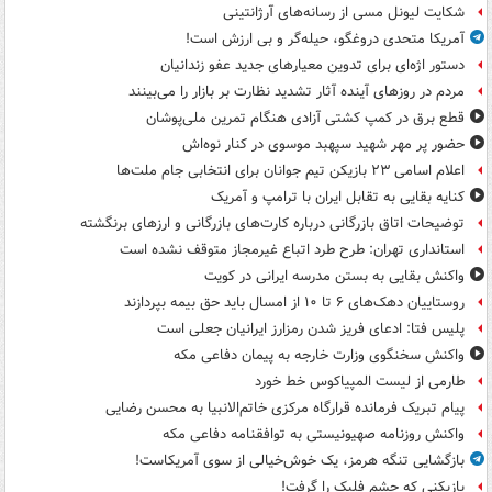
شکایت لیونل مسی از رسانه‌های آرژانتینی
آمریکا متحدی دروغگو، حیله‌گر و بی ارزش است!
دستور اژه‌ای برای تدوین معیارهای جدید عفو زندانیان
مردم در روزهای آینده آثار تشدید نظارت بر بازار را می‌بینند
قطع برق در کمپ کشتی آزادی هنگام تمرین ملی‌پوشان
حضور پر مهر شهید سپهبد موسوی در کنار نوه‌اش
اعلام اسامی ۲۳ بازیکن تیم جوانان برای انتخابی جام ملت‌ها
کنایه بقایی به تقابل ایران با ترامپ و آمریک
توضیحات اتاق بازرگانی درباره کارت‌های بازرگانی و ارزهای برنگشته
استانداری تهران: طرح طرد اتباع غیرمجاز متوقف نشده است
واکنش بقایی به بستن مدرسه ایرانی در کویت
روستاییان دهک‌های ۶ تا ۱۰ از امسال باید حق بیمه بپردازند
پلیس فتا: ادعای فریز شدن رمزارز ایرانیان جعلی است
واکنش سخنگوی وزارت خارجه به پیمان دفاعی مکه
طارمی از لیست المپیاکوس خط خورد
پیام تبریک فرمانده قرارگاه مرکزی خاتم‌الانبیا به محسن رضایی
واکنش روزنامه صهیونیستی به توافقنامه دفاعی مکه
بازگشایی تنگه هرمز، یک خوش‌خیالی از سوی آمریکاست!
بازیکنی که چشم فلیک را گرفت!