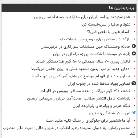
پربازدیدترین ها
«جهنم‌دره»؛ برنامه تایوان برای مقابله با حمله احتمالی چین
نکونام مافیا را سربه‌نیست کرد
امداد غیبی یا نقص فنی!؟
بازگشت رضائیان برای پرسپولیس تبعات دارد
حادثه وحشتناک حین مسابقات سوارکاری در قرقیزستان
زلزله در موساد با شکست پروژه براندازی در ایران
قاتلان پیرزن ۷۰ ساله همدانی با ۵۰ گرم طلا دستگیر شدند
ادعای جدید ترامپ: بدون تشدید تنش با ایران تعامل می‌کنیم!
تصاویر جدید از انهدام مواضع نیروهای آمریکایی در غرب آسیا
تصاویر پهپاد ساقط شده در جنوب ایران
کشف ۳۱۰ گرم تریاک از معده مسافر اتوبوس در قاینات
بازداشت عامل انتشار مطالب اهانت‌آمیز درباره راهپیمایی اربعین
تنگه هرمز و پیام‌های بازدارنده ایران
غروب در شاهگلی‌ده تبریز
آیا ماءالشعیر برای جلوگیری از سنگ کلیه مفید است
محسن رضایی به عنوان نماینده رهبر انقلاب در شورای‌عالی امنیت ملی منصوب
شد