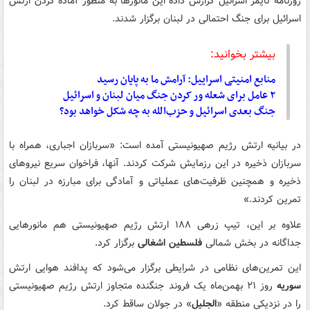
روزنامه تایمز اسرائیل گزارش داده این مانورها به منظور آماده کردن ارتش
اسرائیل برای جنگ احتمالی در لبنان برگزار شدند.
بیشتر بخوانید:
منابع امنیتی اسراییل: آرامش ما به پایان رسید
۲ عامل برای شعله ور کردن جنگ میان لبنان و اسرائیل
جنگ بعدی اسرائیل و حزب‌الله به چه شکل خواهد بود؟
در بیانیه ارتش رژیم صهیونیستی آمده است: «سربازان اجباری، همراه با
سربازان ذخیره در این رزمایش شرکت کردند. آنها، فراخوان سریع نیروهای
ذخیره و همچنین ظرفیت‌های عملیاتی و آمادگی برای مبارزه در لبنان را
تمرین کردند.»
علاوه بر این، تیپ زرهی ۱۸۸ ارتش رژیم صهیونیستی هم مانورهایی
جداگانه در بخش شمالی
فلسطین اشغالی
برگزار کرد.
این تمرین‌های نظامی در شرایطی برگزار می‌شود که پدافند هوایی ارتش
سوریه
روز ۲۱ بهمن‌ماه یک فروند جنگنده متجاوز ارتش رژیم صهیونیستی
را در نزدیکی منطقه «
الجلیل
» در جولان ساقط کرد.