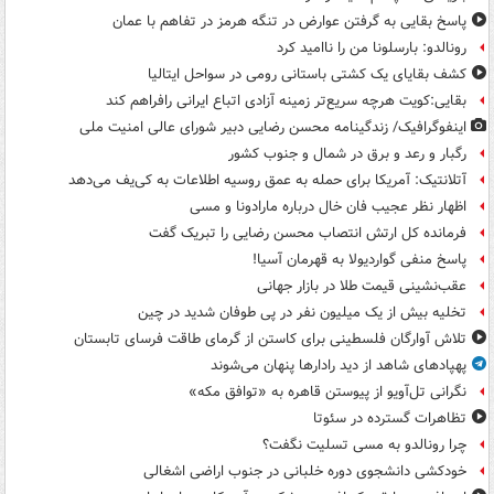
پاسخ بقایی به گرفتن عوارض در تنگه هرمز در تفاهم با عمان
رونالدو: بارسلونا من را ناامید کرد
کشف بقایای یک کشتی باستانی رومی در سواحل ایتالیا
بقایی:کویت هرچه سریع‌تر زمینه آزادی اتباع ایرانی رافراهم کند
اینفوگرافیک/ زندگینامه محسن رضایی دبیر شورای عالی امنیت‌ ملی
رگبار و رعد و برق در شمال و جنوب کشور
آتلانتیک: آمریکا برای حمله به عمق روسیه اطلاعات به کی‌یف می‌دهد
اظهار نظر عجیب فان خال درباره مارادونا و مسی
فرمانده کل ارتش انتصاب محسن رضایی را تبریک گفت
پاسخ منفی گواردیولا به قهرمان آسیا!
عقب‌نشینی قیمت طلا در بازار جهانی
تخلیه بیش از یک میلیون نفر در پی طوفان شدید در چین
تلاش آوارگان فلسطینی برای کاستن از گرمای طاقت فرسای تابستان
پهپادهای شاهد از دید رادارها پنهان می‌شوند
نگرانی تل‌آویو از پیوستن قاهره به «توافق مکه»
تظاهرات گسترده در سئوتا
چرا رونالدو به مسی تسلیت نگفت؟
خودکشی دانشجوی دوره خلبانی در جنوب اراضی اشغالی