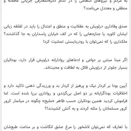
به مردم و نیروهای انتظامی را در کدام دائرهًْ‌المعارفی جریانی عاقلانه و
منطقی و معتدل می‌نامند؟
صدق وفاداری دراویش به عقلانیت و منطق و اعتدال را باید در لقلقه زبانی
ایشان کاوید یا جنازه‌هایی را که در کف خیابان پاسداران به جا گذاشتند؟
ملکداری را که نمی‌توان با رودربایستی تمشیت کرد!
اگر مبنا مبتنی بر دواعی و ادعاهای روادارانه دراویش قرار دارد، بودائیان
بسیار جلوتر از دراویش قائل به لطافت و محبت‌اند.
آیین بودا بر کردار نیک و پرهیز از کردار بد و ورزیدگی ذهنی تاکید دارد و
اخلاقیات بوداگرایانه بر دو اصل بی‌گزندی و رواداری برپا شده است. اما
فراموش کردید همین بودائیان حسب ظاهر «ملیح» چگونه در میانمار کرور
کرور مسلمانان را مثله کردند و به آتش کشیدند!؟
با تعارف که نمی‌توان لاشخور را مرغ عشق انگاشت و بر مناعت طبع‌شان