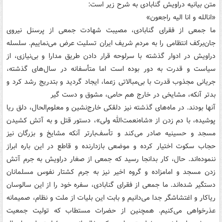
متن بیانیه دراویش گنابادی به شرح زیر است:
«انالله و انا الیه راجعون»
ما جمعی از فقرای گنابادی، مصیبت شهادت جمعی از پرسنل نیروی
جان‌برکف‌ انتظامی را به مردم شریف ایران تسلیت عرض می‌نماییم. سلسله
دراویش در ادوار گذشته با سرلوحه قرار دادن طریق مدارا و بی‌نیازی، از
سیاست و قدرت به دور بوده ‌است اما متأسفانه در سال‌های گذشته،
جریانی مجذوب قدرت با بی‌مبالاتی زعما، ایجاد گردید و بتدریج رشد کرد و
بدتر آنکه، مشایخی در خارج هم حامی، مشوق و دست گیر
آنها بودند. در ماه‌های گذشته نیز دلقکی خارج‌نشین و معلوم‌الحال، دلق ریا
پوشیده، با دم زدن از «شاه‌نعمت‌الله ولی»، دستور قتل و به آتش کشیدن
مسجد و حسینیه صادر می‌کند و تأسف‌بارتر آنکه مشایخ و بزرگان نیز
حجاب سکوت اختیار کرده و موضعی بازدارنده و قاطع در این باره ابراز
ننموده‌اند. حال، کار بدانجا رسید که جمعی از صغار دراویش به جرم آتش
زدن مسجد و امامزاده و گروه اخیر نیز به جرم کشتار نفوس مسلمانان
دستگیر شده‌اند. ما جمعی از فقرای گنابادی، سفره خود را از این سالوسان
ریاکار و اغتشاشگر جدا می‌دانیم و بابت این بلیات از ملت و نظام، صمیمانه
عذرخواهی می‌کنیم. همچنین از حضرات مستطاب که تولیت جمعیت