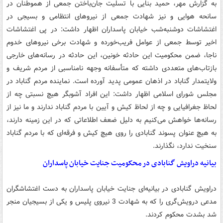
به گزارش مهر، حمید بنایی با تسلیت جان‌باختن جمعی از هموطنان در
سانحه هوایی و نیز شهادت جمعی از نیروهای انتظامی و بسیجی در
اغتشاشات دوشنبه‌شب خیابان پاسداران اظهار داشت: در پی اغتشاشات
اخیر توسط جمعی از عوامل فریب‌خورده و شهادت برخی نیروهای خدوم
ناجا، ضمن محکومیت این حادثه خونین، این حادثه در رسانه‌های خارجی
بازتاب‌های متعددی داشته که متأسفانه وجهه نامناسبی از مردم شریف و
ولایتمدار گناباد در اذهان عمومی پدید آورده است. نماینده مردم گناباد در
مجلس شورای اسلامی اظهار داشت: این افراد آشوبگر هیچ نسبتی چه از
لحاظ جغرافیایی و چه از لحاظ کیش و آیین با مردم گناباد ندارند و ما نیز از
رسانه‌ها خواهش می‌کنیم به دلیل ضعف اطلاعاتی که در این زمینه دارند،
به هیچ عنوان پسوند گنابادی را روی هیچ کیش و فرقه‌ای که با مردم گناباد
سنخیت ندارد، نگذارند.
بیانیه دراویش گنابادی در محکومیت جنایت خیابان پاسداران
دراویش گنابادی در بیانیه‌ای جنایت خیابان پاسداران به دست اغتشاشگران
مدعی درویش‌گری را که به شهادت 3 نیروی پلیس و یکی از بسیجیان منجر
شد بشدت محکوم کردند.