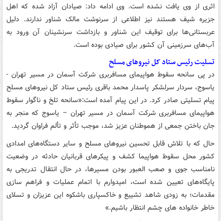
اثری از وی یافت نشده است. وی ادامه داد: صیادان آزاد شده که اهل
جزیره شیف هستند نیز اطلاعی از سرنوشت مالک شناور ندارند. دلیل
عربستانی‌ها برای توقیف این شناور و بازداشت سرنشینان آن ورود به
آب‌های سرزمینی آن کشور برای صیادی بوده است.
تسلیت رئیس ستاد کل نیروهای مسلح
در پی سانحه سقوط هواپیمای مسافربری شرکت آسمان در مسیر تهران -
یاسوج، سردار سرلشکر پاسدار محمد باقری رئیس ستاد کل نیروهای مسلح
پیام تسلیتی صادر کرد. در این پیام آمده است:«سانحه تلخ و ناگوار سقوط
هواپیمای مسافربری شرکت آسمان در مسیر تهران – یاسوج که منجر به
جان باختن جمعی از هموطنان عزیز شد، موجب تأثر و تألم فراوان گردید.
حال که با تلاش قابل تحسین نیروهای مسلح و سایر دستگاه‌های امدادی
کشور محل سقوط هواپیما کشف و پیکرهای قربانیان حادثه در وضعیت
نامناسب جوی و صعب العبور بودن مسیرها، در حال انتقال تدریجی به
پایگاه‌های تعیین شده است، امیدوارم با اتمام عملیات و فراهم سازی
مقدمات؛ به زودی شاهد تشییع و خاکسپاری باشکوه این عزیزان و تسلای
خاطر خانواده های چشم انتظار باشیم.»