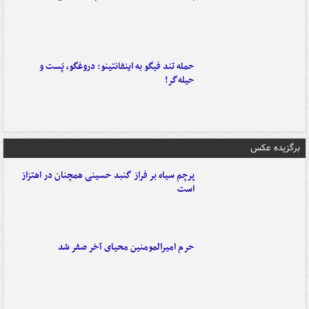
حمله تند فیگو به اینفانتینو: دروغگو، پَست‌ و
حیله‌گر!
برگزیده عکس
پرچم سیاه بر فراز گنبد حسینی همچنان در اهتزاز
است
حرم امیرالمومنین محیای آخر صفر شد