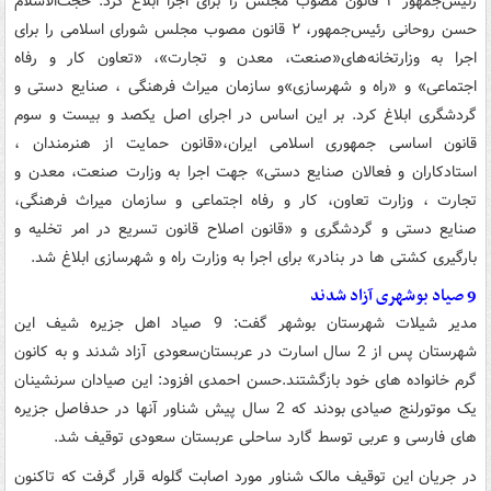
رئیس‌جمهور ۲ قانون مصوب مجلس را برای اجرا ابلاغ کرد. حجت‌الاسلام
حسن روحانی رئیس‌جمهور، ۲ قانون مصوب مجلس شورای اسلامی را برای
اجرا به وزارتخانه‌های«صنعت، معدن و تجارت»، «تعاون کار و رفاه
اجتماعی» و «راه و شهرسازی»و سازمان میراث فرهنگی ، صنایع دستی و
گردشگری ابلاغ کرد. بر این اساس در اجرای اصل یکصد و بیست و سوم
قانون اساسی جمهوری اسلامی ایران،«قانون حمایت از هنرمندان ،
استادکاران و فعالان صنایع دستی» جهت اجرا به وزارت صنعت، معدن و
تجارت ، وزارت تعاون، کار و رفاه اجتماعی و سازمان میراث فرهنگی،
صنایع دستی و گردشگری و «قانون اصلاح قانون تسریع در امر تخلیه و
بارگیری کشتی ها در بنادر» برای اجرا به وزارت راه و شهرسازی ابلاغ شد.
9 صیاد بوشهری آزاد شدند
مدیر شیلات شهرستان بوشهر گفت: 9 صیاد اهل جزیره شیف این
شهرستان پس از 2 سال اسارت در عربستان‌سعودی آزاد شدند و به کانون
گرم خانواده های خود بازگشتند.حسن احمدی افزود: این صیادان سرنشینان
یک موتورلنج صیادی بودند که 2 سال پیش شناور آنها در حدفاصل جزیره
های فارسی و عربی توسط گارد ساحلی عربستان سعودی توقیف شد.
در جریان این توقیف مالک شناور مورد اصابت گلوله قرار گرفت که تاکنون