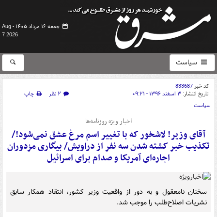
جمعه ۱۶ مرداد ۱۴۰۵ -
Aug
7 2026
سیاست
کد خبر
833687
تاریخ انتشار:
۳ اسفند ۱۳۹۶ - ۰۹:۲۱
۲ نظر
چاپ
سیاست
اخبار ویژه روزنامه‌ها
آقای وزیر! لاشخور که با تغییر اسم مرغ عشق نمی‌شود!/
تکذیب خبر کشته شدن سه نفر از دراویش/ بیگاری مزدوران
اجاره‌ای آمریکا و صدام برای اسرائیل
سخنان نامعقول و به دور از واقعیت وزیر کشور، انتقاد همکار سابق
نشریات اصلاح‌طلب را موجب شد.