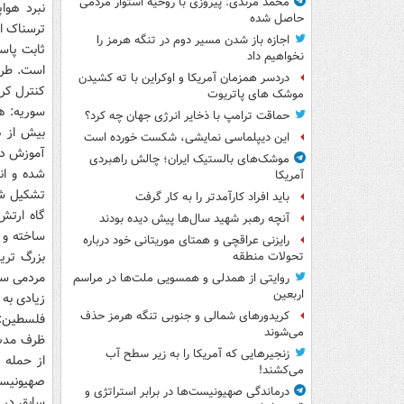
محمد مرندی: پیروزی با روحیه استوار مردمی
نبرد هوا
حاصل شده
ترسناک اس
اجازه باز شدن مسیر دوم در تنگه هرمز را
ثابت پاس
نخواهیم داد
دردسر همزمان آمریکا و اوکراین با ته کشیدن
کنترل کرد
موشک های پاتریوت
سوریه: ه
حماقت ترامپ با ذخایر انرژی جهان چه کرد؟
بیش از ه
این دیپلماسی نمایشی، شکست خورده است
آموزش دی
موشک‌های بالستیک ایران؛ چالش راهبردی
شده و ان
آمریکا
تشکیل شد
باید افراد کارآمدتر را به کار گرفت
گاه ارتش
آنچه رهبر شهید سال‌ها پیش دیده بودند
ساخته و 
رایزنی عراقچی و همتای موریتانی خود درباره
بزرگ تری
تحولات منطقه
مردمی سور
روایتی از همدلی و همسویی ملت‌ها در مراسم
اربعین
زیادی به 
کریدورهای شمالی و جنوبی تنگه هرمز حذف
فلسطین: 
می‌شوند
ظرف مدت 
زنجیرهایی که آمریکا را به زیر سطح آب
از حمله 
می‌کشند!
صهیونیست
درماندگی صهیونیست‌ها در برابر استراتژی و
سابق در ن