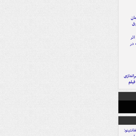
مان
وق
یراندازی
فیلم