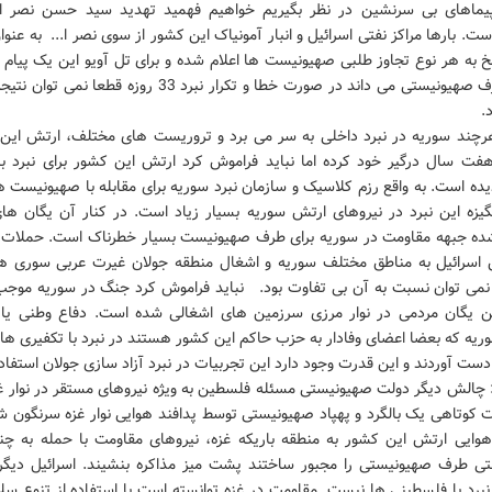
پیماهای بی سرنشین در نظر بگیریم خواهیم فهمید تهدید سید حسن نصر ا.
ت. بارها مراکز نفتی اسرائیل و انبار آمونیاک این کشور از سوی نصر ا... به عنو
خ به هر نوع تجاوز طلبی صهیونیست ها اعلام شده و برای تل آویو این یک پیام
است. طرف صهیونیستی می داند در صورت خطا و تکرار نبرد 33 روزه قطعا
.
رچند سوریه در نبرد داخلی به سر می برد و تروریست های مختلف، ارتش این 
فت سال درگیر خود کرده اما نباید فراموش کرد ارتش این کشور برای نبرد با 
ده است. به واقع رزم کلاسیک و سازمان نبرد سوریه برای مقابله با صهیونیست ه
گیزه این نبرد در نیروهای ارتش سوریه بسیار زیاد است. در کنار آن یگان ها
ه جبهه مقاومت در سوریه برای طرف صهیونیست بسیار خطرناک است. حملات گ
 اسرائیل به مناطق مختلف سوریه و اشغال منطقه جولان غیرت عربی سوری هار
نمی توان نسبت به آن بی تفاوت بود. نباید فراموش کرد جنگ در سوریه موج
ن یگان مردمی در نوار مرزی سرزمین های اشغالی شده است. دفاع وطنی یا 
یه که بعضا اعضای وفادار به حزب حاکم این کشور هستند در نبرد با تکفیری ها
دست آوردند و این قدرت وجود دارد این تجربیات در نبرد آزاد سازی جولان استفاد
چالش دیگر دولت صهیونیستی مسئله فلسطین به ویژه نیروهای مستقر در نوار غ
کوتاهی یک بالگرد و پهپاد صهیونیستی توسط پدافند هوایی نوار غزه سرنگون 
هوایی ارتش این کشور به منطقه باریکه غزه، نیروهای مقاومت با حمله به چ
ی طرف صهیونیستی را مجبور ساختند پشت میز مذاکره بنشیند. اسرائیل دیگر 
برد با فلسطینی ها نیست. مقاومت در غزه توانسته است با استفاده از تنوع سلا