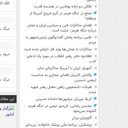
الله اک
تلاقی دو اراده پولادین در هندسه قدرت
صلح در تنگه هرمز در گرو خروج آمریکا از
منطقه!
فضای مذاکرات فنی و سیاسی ایران و عمان
مرگ بر
درباره تنگه هرمز، مثبت است
تغییر برنامه پخش گفت‌وگوی رئیس‌جمهور با
مردم
مذاکرات با عمانی‌ها وارد فاز تازه‌ای شده است
درود ب
اطلاعیه دفتر رهبر انقلاب در مورد یک ادعای
کذب
آجورلو: ایران با آمریکا مذاکره‌ای ندارد
واکنش کاربران فضای مجازی به مناسبت
مرگ بر
اربعین حسینی
هیئات دانشجویی راهی مقتل رهبر شهید
شدند
این مطالب
کربلا میزبان میلیون‌ها دلداده حسینی
محسن رضایی: کریدور دومی در تنگه هرمز
گشوده نمی‌شود
گاوچران بزدل
پزشکیان: برنامه ملی پزشک خانواده، زیربنای