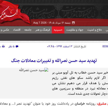
جمعه ۱۶ مرداد ۱۴۰۵ -
Aug 7 2026
ی
دفاع و امنیت
جهاد و مقاومت
حسینیه
فرهنگ و هنر
جامعه
اقتصاد
عکس و ف
833
تاریخ انتشار:
۳ اسفند ۱۳۹۶ - ۰۴:۴۵
۵ نظر
چ
تهدید سید حسن نصرالله و تغییرات معادلات جنگ
خیر سید حسن خطاب به تل آویو مبنی بر
 اگر لازم باشد سکو های نفتی رژیم
ستی را هدف قرار می دهیم نشان می
معادله نبرد در منطقه و سرزمین های
دچار تحولات جدی شده است.
 مشرق،
روزنامه
خراسان
در یادداشت روز خود با عنوان "تهدید نصر ا... و معاد