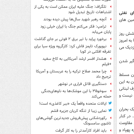
تلگراف: جنگ علیه ایران ممکن است به یکی از
اشتباهات تاریخ تبدیل شود
ی نفتی
مین های
آنچه رهبر شهید سال‌ها پیش دیده بودند
ترامپ: فکر می‌کنم جنگ با ایران خیلی زود
پایان می‌یابد
 شش روز
برخورد پراید با تیر برق ۲ فوتی بر جای گذاشت
سد و ارتش کشورهای عربی را در خانه خودشان نابود کند. از سال 1967 تا به امروز
نیویورک تایمز فاش کرد: کارگروه ویژه سیا برای
 نزدیک می
تفرقه افکنی در کوبا
هشدار افسر ارشد آمریکایی به کاخ سفید
رگیر شدن
+فیلم
چرا محمد صلاح ترکیه را به عربستان و آمریکا
ان مسلط
ترجیح داد
ن به این
دستگیری قاتل فراری در نوشهر
ف لبنانی
سوخو۳۵ با این موشک‌ها به ناوهای‌جنگی
دند درگیری لبنان با اسرائیل دیگر همانند جنگ 33 روزه نیست و
حمله می‌کند
ایالات متحده واقعاً یک «ببر کاغذی» است!
یک بحران
نمایی زیبا از تنگه کریان جزیره قشم
 در کنار
رکوردشکنی پیش‌فروش جدیدترین گوشی‌های
 مقاومت
تاشوی سامسونگ
 پهپاد و
باید افراد کارآمدتر را به کار گرفت