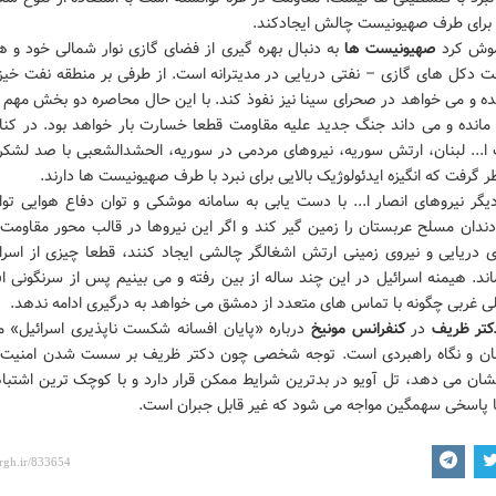
ز برای طرف صهیونیست چالش ایجادکند.
اموش کرد
صهیونیست ها
به دنبال بهره گیری از فضای گازی نوار شمالی خود و ه
ت دکل های گازی – نفتی دریایی در مدیترانه است. از طرفی بر منطقه نفت خیز ن
 و می خواهد در صحرای سینا نیز نفوذ کند. با این حال محاصره دو بخش مهم
 مانده و می داند جنگ جدید علیه مقاومت قطعا خسارت بار خواهد بود. در کنا
 ا... لبنان، ارتش سوریه، نیروهای مردمی در سوریه، الحشدالشعبی با صد لشکر 
ظر گرفت که انگیزه ایدئولوژیک بالایی برای نبرد با طرف صهیونیست ها دارند.
گر نیروهای انصار ا... با دست یابی به سامانه موشکی و توان دفاع هوایی توا
دندان مسلح عربستان را زمین گیر کند و اگر این نیروها در قالب محور مقاومت 
ی دریایی و نیروی زمینی ارتش اشغالگر چالشی ایجاد کنند، قطعا چیزی از اسرا
لی غربی چگونه با تماس های متعدد از دمشق می خواهد به درگیری ادامه ندهد.
کتر ظریف
در
کنفرانس مونیخ
درباره «پایان افسانه شکست ناپذیری اسرائیل» م
ان و نگاه راهبردی است. توجه شخصی چون دکتر ظریف بر سست شدن امنیت پ
نشان می دهد، تل آویو در بدترین شرایط ممکن قرار دارد و با کوچک ترین اشتبا
با پاسخی سهمگین مواجه می شود که غیر قابل جبران است.