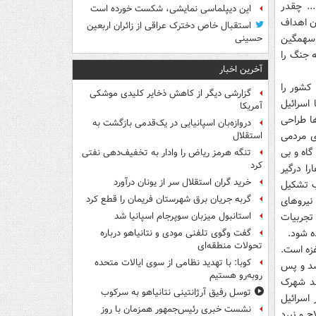
.. چقدر
این دیپلماسی نمایشی، شکست خورده است
ان اهداف
استقبال خاص دخترک عراقی از زائران اربعین
 سهمگین
حسینی
 نمی توان نتیجه جنگ را
آخرین اخبار
کشور را
گزارشی دیگر از کاهش ذخایر کلیدی موشکی
اسرائیل
آمریکا
ا طراحی
دروازه‌بان اسپانیایی در یک‌قدمی بازگشت به
ی مردمی
استقلال
اه و بی
تنگه هرمز ریاض را وادار به تخفیف‌دهی نفتی
کرد
ا درگیر
خرید گران استقلال سر از یونان درآورد
ب تشکیل
گربه جریان برق شهرستان فریمان را قطع کرد
نیروهای
 تجربیات
استانبول میزبان سوپرجام اسپانیا شد
ه شود.
گفت وگوی تلفنی مودی و نتانیاهو درباره
تحولات منطقه‌ای
زه است.
کوبا: با تهدید نظامی از سوی ایالات متحده
شد و پس
روبه‌رو هستیم
ند شهرک
توسل رفیق آرژانتینی نتانیاهو به سرکوب
اسرائیل
نشست خبری رئیس‌جمهور همزمان با روز
ح و نبرد