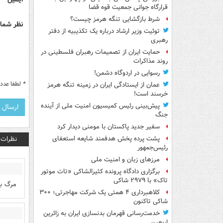
قرارگاه جوانی جمعیت قوه قضا
شرط بازگشایی تنگه هرمز چیست؟
نظر شما 
توئیت وزیر ارشاد درباره یک تکذیبیه از دفتر
رهبری
حمایت ایران از تصمیمات رهبران فلسطینی در
روند مذاکرات
رسوایی در اردوگاه دشمن!
*
لطفا عدد م
عمان از ایستادگی ایران در زمینه تنگه هرمز
خرسند است!
پیش‌بینی رئیس کمیسیون امنیت ملی از آینده
جنگ
سفیر جدید پاکستان با مومنی دیدار کرد
نظرات
پشت پرده پخش هدفمند شایعه استعفای
رئیس‌جمهور
مرزهای زبان و امنیت ملی
برگزاری دادگاه پرونده کثیرالشاکی «تات موتور
تاک» با ۲۹۷۹ شاکی
مرگ بر
کلاهبرداری ۴ همتی یک شرکت مهاجرتی؛ ۳۰۰
شاکی تاکنون
خدمت‌رسانی قهرمان بدنسازی ایران به زائرین
اربعین