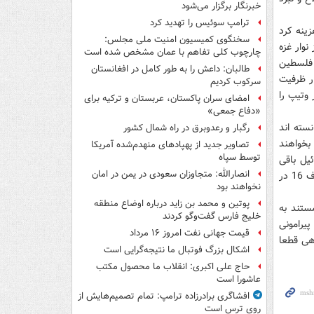
خبرنگار برگزار می‌شود
ترامپ سوئیس را تهدید کرد
زینه کرد
سخنگوی کمیسیون امنیت ملی مجلس:
وار غزه
چارچوب کلی تفاهم با عمان مشخص شده است
 فلسطین
طالبان: داعش را به طور کامل در افغانستان
ر ظرفیت
سرکوب کردیم
وتیپ را
امضای سران پاکستان، عربستان و ترکیه برای
«دفاع جمعی»
نسته اند
رگبار و رعدوبرق در راه شمال کشور
بخواهند
تصاویر جدید از پهپادهای منهدم‌شده آمریکا
توسط سپاه
ئیل باقی
انصارالله: متجاوزان سعودی در یمن در امان
نخواهد ماند. هیمنه اسرائیل در این چند ساله از بین رفته و می بینیم پس از سرنگونی اف 16 در
نخواهند بود
پوتین و محمد بن زاید درباره اوضاع منطقه
ستند به
خلیج فارس گفت‌وگو کردند
یرامونی
قیمت جهانی نفت امروز ۱۶ مرداد
هی قطعا
اشکال بزرگ فوتبال ما نتیجه‌گرایی است
حاج علی اکبری: انقلاب ما محصول مکتب
عاشورا است
افشاگری برادرزاده ترامپ: تمام تصمیم‌هایش از
روی ترس است