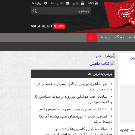
RSS
آرشیو
تماس با ما
دربارهٔ ما
MASHREGH
NEWS
یلم
دیدگاه
پیوندها
بازار
اپ
پربازدیدترین ها
پدر شاهرودی پس از قتل پسرش، جسد را در
چاه مخفی کرد
سامانه ضد موشکی لیزری؛ از بلوف سیاسی تا
واقعیت میدانی
هشدار سرمربی پرسپولیس به جاسوس تیم
تصاویر جدید از پهپادهای منهدم‌شده آمریکا
توسط سپاه
لات جدید
توقف طولانی کامیون‌ها پشت مرز؛
صورت‌حساب سنگینی که به اقتصاد می‌رسد