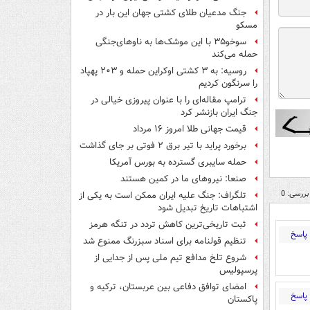
جنگ مدعیان طلای کشتی جهان این بار در
مسکو
سوخو۳۵ با این موشک‌ها به ناوهای‌جنگی
حمله می‌کند
روسیه: به ۳ کشتی اوکراین حمله و ۲۰۳ پهپاد
را سرنگون کردیم
ترامپ مقاله‌ای را با عنوان پیروزی خیالی در
جنگ ایران بازنشر کرد
قیمت جهانی طلا امروز ۱۶ مرداد
برخورد پراید با تیر برق ۲ فوتی بر جای گذاشت
حمله سایبری گسترده به بورس آمریکا
صنعا: نیروهای ما در کمین‌ هستند
بررسی: 0
تلگراف: جنگ علیه ایران ممکن است به یکی از
اشتباهات تاریخ تبدیل شود
ثبت تاریخی‌ترین کاهش تردد در تنگه هرمز
پاسخ
تنظیم قولنامه برای اسناد سبزرنگ ممنوع شد
شروع تلخ مدافع تیم ملی پس از جدایی از
پرسپولیس
امضای توافق دفاعی بین عربستان، ترکیه و
پاسخ
پاکستان