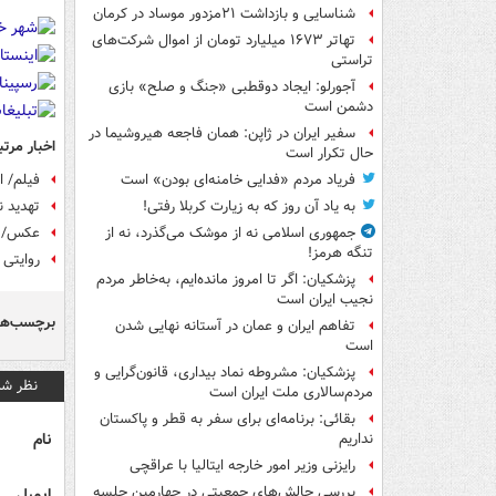
شناسایی و بازداشت ۲۱مزدور موساد در کرمان
تهاتر ۱۶۷۳ میلیارد تومان از اموال شرکت‌های
تراستی
آجورلو: ایجاد دوقطبی «جنگ و صلح‌» بازی
دشمن است
سفیر ایران در ژاپن: همان فاجعه هیروشیما در
اخبار مرتب
حال تکرار است
فیلم/ 
فریاد مردم «فدایی خامنه‌ای بودن» است
تهدید ن
به یاد آن روز که به زیارت کربلا رفتی!
عکس/ اس
جمهوری اسلامی نه از موشک می‌گذرد، نه از
تنگه هرمز!
روایتی 
پزشکیان: اگر تا امروز مانده‌ایم، به‌خاطر مردم
نجیب ایران است
برچسب‌ها
تفاهم ایران و عمان در آستانه نهایی شدن
است
پزشکیان: مشروطه نماد بیداری، قانون‌گرایی و
نظر شم
مردم‌سالاری ملت ایران است
بقائی: برنامه‌ای برای سفر به قطر و پاکستان
نام
نداریم
رایزنی وزیر امور خارجه ایتالیا با عراقچی
بررسی چالش‌های جمعیتی در چهارمین جلسه
ایمیل