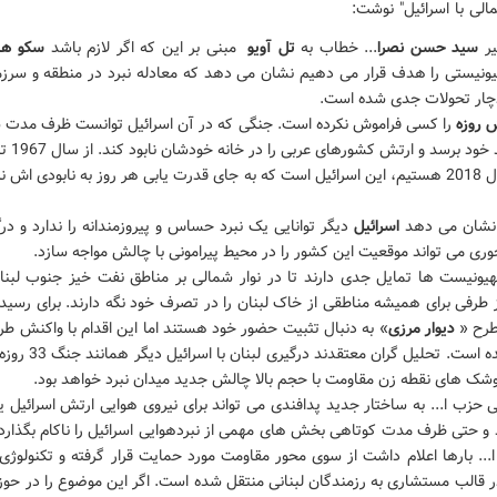
لی با اسرائیل" نوشت:
یر
سید حسن نصرا
... خطاب به
تل آویو
مبنی بر این که اگر لازم باشد
سکو ها
ونیستی را هدف قرار می دهیم نشان می دهد که معادله نبرد در منطقه و سرز
چار تحولات جدی شده است.
روزه
را کسی فراموش نکرده است. جنگی که در آن اسرائیل توانست ظرف مدت
به مقاصد خود بر
که در سال 2018 هستیم، این اسرائیل است که به جای قدرت یابی هر روز به نابودی اش
 نشان می دهد
اسرائیل
دیگر توانایی یک نبرد حساس و پیروزمندانه را ندارد و د
ری می تواند موقعیت این کشور را در محیط پیرامونی با چالش مواجه سازد.
هیونیست ها تمایل جدی دارند تا در نوار شمالی بر مناطق نفت خیز جنوب لبن
 طرفی برای همیشه مناطقی از خاک لبنان را در تصرف خود نگه دارند. برای رسید
طرح «
دیوار مرزی
» به دنبال تثبیت حضور خود هستند اما این اقدام با واکنش طر
مواجه شده است. تحلیل گران معتق
موشک های نقطه زن مقاومت با حجم بالا چالش جدید میدان نبرد خواهد بود.
حزب ا... به ساختار جدید پدافندی می تواند برای نیروی هوایی ارتش اسرائیل 
 و حتی ظرف مدت کوتاهی بخش های مهمی از نبردهوایی اسرائیل را ناکام بگذارد.
... بارها اعلام داشت از سوی محور مقاومت مورد حمایت قرار گرفته و تکنولوژی
 قالب مستشاری به رزمندگان لبنانی منتقل شده است. اگر این موضوع را در حوزه