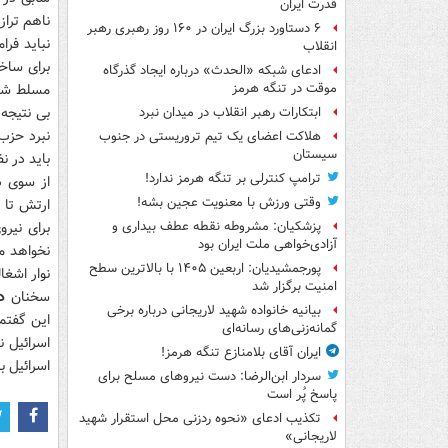
قدرت ایران
ناهم ترا
۶ دستاورد بزرگ ایران در ۱۶۰ روز رهبری رهبر
نباید فر
انقلاب
برای ساخ
ادعای شبکه «الحدث» درباره ایجاد گذرگاه
مسلط شده
موقت در تنگه هرمز
بی نتیجه
ابتکارات رهبر انقلاب در میدان نبرد
نبرد حزب
هلاکت اعضای یک تیم تروریستی در جنوب
سیستان
باید در ن
ترامپ کنترلی بر تنگه هرمز ندارد!
از سوی دی
وقتی ورزش با معنویت عجین بشه!
ارتش تا 
برای نیرو
پزشکیان: مشروطه نقطه عطف بیداری و
آزادی‌خواهی ملت ایران بود
پورجمشیدیان: اربعین ۱۴۰۵ با بالاترین سطح
نوار اشغا
امنیت برگزار شد
سخنان
د
بیانیه خانواده شهید لاریجانی درباره برخی
این گفتم
گمانه‌زنی‌های رسانه‌ای
اسرائیل 
ایران آقای بلامنازع تنگه هرمز!
اسرائیل 
سردار ابن‌الرضا: دست نیروهای مسلح برای
پاسخ پُر است
تکذیب ادعای «نحوه ردزنی محل استقرار شهید
لاریجانی»