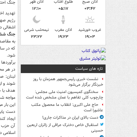
اذان صبح
طلوع آفتاب
اذان ظهر
جنگ احتما
۱۲:۱۰
۰۵:۱۷
۰۳:۴۲
تهدید اخ
رژیم صهی
اشغالی د
غروب خورشید
اذان مغرب
نیمه‌شب شرعی
جنگ شش 
۲۳:۲۲
۱۹:۲۳
۱۹:۰۳
شود.
برآوردها
تازه های سیاست
در هر محو
لبنان: ص
نشست خبری رئیس‌جمهور همزمان با روز
شوند و از
خبرنگار برگزار می‌شود
هدف با 
سخنگوی کمیسیون امنیت ملی مجلس:
چارچوب کلی تفاهم با عمان مشخص شده است
این بار 
حاج علی اکبری: انقلاب ما محصول مکتب
عاشورا است
دست یابی 
دست بالای ایران در مذاکرات جاری!
ایجاد کند
استقبال خاص دخترک عراقی از زائران اربعین
آن حزب ا
حسینی
اسلامی در