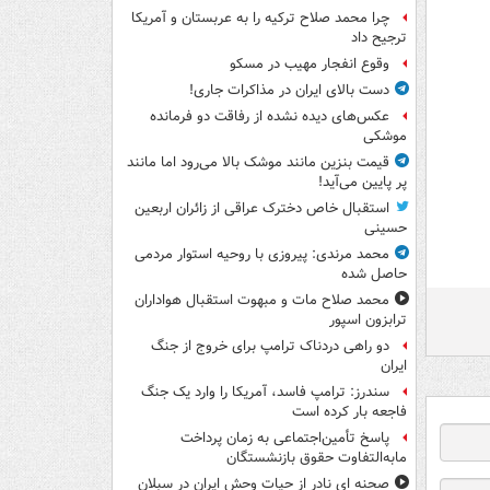
چرا محمد صلاح ترکیه را به عربستان و آمریکا
ترجیح داد
وقوع انفجار مهیب در مسکو
دست بالای ایران در مذاکرات جاری!
عکس‌های دیده نشده از رفاقت دو فرمانده‌
موشکی
قیمت بنزین مانند موشک بالا می‌رود اما مانند
پر پایین می‌آید!
استقبال خاص دخترک عراقی از زائران اربعین
حسینی
محمد مرندی: پیروزی با روحیه استوار مردمی
حاصل شده
محمد صلاح مات و مبهوت استقبال هواداران
ترابزون اسپور
دو راهی دردناک ترامپ برای خروج از جنگ
ایران
سندرز: ترامپ فاسد، آمریکا را وارد یک جنگ
فاجعه بار کرده است
پاسخ تأمین‌اجتماعی به زمان پرداخت
مابه‌التفاوت حقوق بازنشستگان
صحنه ای نادر از حیات وحش ایران در سبلان