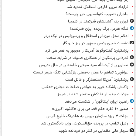
قرارداد مربی خارجی استقلال تمدید شد
ماجرای تصویب کنوانسیون خزر چیست؟
فوران یک آتشفشان قدرتمند در کلمبیا
تنگه هرمز، برگ برنده ایران قدرتمند!
اعلام محل میزبانی استقلال و پرسپولیس در لیگ برتر
نشست خبری رئیس جمهور در روز خبرنگار
پزشکیان: گفت‌وگوها آمریکا را مجبور به همراهی کرد
قدردانی پزشکیان از همکاری صنوف در شرایط سخت
تصاویری از آیت‌الله سید مجتبی خامنه‌ای در حال تدریس
عراقچی: تفاهم با عمان به‌معنی بازگشایی تنگه هرمز نیست
پزشکیان: آمریکا استعمارگر و قاتل است
واکنش باشگاه خیبر به حواشی صفحات مجازی +عکس
جزئیات جدید از نفتکش منفجر شده در هرمز
راهبرد ایران "پنتاگون" را شکست می‌دهد
صدور ۱۰ فقره حکم قصاص برای «کلثوم اکبری»
مهلت ۳ روزه سازمان بورس به هلدینگ خلیج فارس
وکیل ترامپ در پرونده حق‌السکوت، وزیر دادگستری شد
سردار علی عظمایی در کنار دو فرمانده شهید