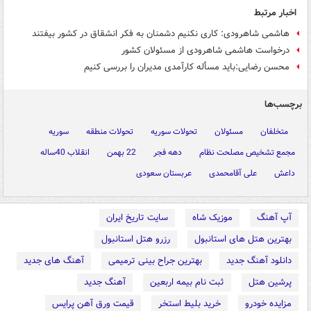
اخبار مرتبط
هاشمی شاهرودی: کاری نکنیم دشمنان به فکر انشقاق در کشور بیفتند
درخواست هاشمی شاهرودی از مسئولان کشور
محسن رضایی:باید مسأله کارآمدی مدیران را بررسی کنیم
برچسب‌ها
متخلفان
مسئولان
تحولات سوریه
تحولات منطقه
سوریه
مجمع تشخیص مصلحت نظام
دهه فجر
22 بهمن
انقلاب 40ساله
داعش
علی آقامحمدی
عربستان سعودی
آپ آهنگ
موزیک شاه
سایت تاریخ ایران
بهترین هتل های استانبول
رزرو هتل استانبول
دانلود آهنگ جدید
بهترین جراح بینی ترمیمی
آهنگ های جدید
پرشین هتل
ثبت نام بیمه اربعین
آهنگ جدید
مزایده خودرو
خرید بلیط استخر
قیمت ورق آهن پرایس