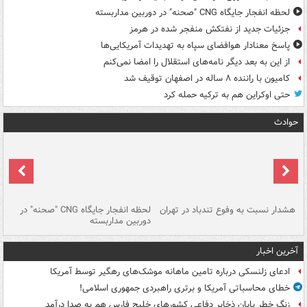
لحظه انفجار جایگاه CNG "صحنه" در دوربین مداربسته
جزئیات جدید از نفتکش منفجر شده در هرمز
پاسخ معنادار هوافضای سپاه به تهدیدات آمریکایی‌ها
از این به بعد دیگر نامه‌های استقلال را امضا نمی‌کنم
کامیون با راننده ۸ ساله در اصفهان توقیف شد
حتی اوکراین هم به ترکیه حمله کرد
حوادث
ای
هشدار نسبت به وفوع تندباد در تهران
لحظه انفجار جایگاه CNG "صحنه" در
دس
دوربین مداربسته
ات
آخرین اخبار
ادعای زلنسکی درباره تامین ماهانه موشک‌های رهگیر توسط آمریکا
خطای محاسباتی آمریکا و برتری راهبردی جمهوری اسلامی!
زنگ خطر پایان ذخایر دفاعی کشورهای خلیج فارس هم به صدا درآمد