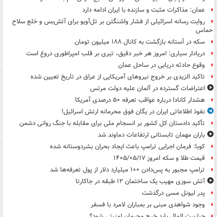
عمان: مذاکرات مثبت و سازنده با ایران ادامه دارد
روایت رسانه اسرائیلی از فشار واشنگتن بر تل‌آویو برای آتش‌بس و خلع سلاح
حماس
سکه در آستانه بازگشت به کانال ۱۸۸ میلیون تومان
دریادار سیاری: امروز هر خبر دقیق، تیری بر قلب امپراطوری دروغ است
وقوع حادثه دریایی در ساحل عمان
تاکید الزیدی بر خروج نیروهای آمریکایی از عراق در تاریخ تعیین شده
اعتراضات گسترده در آلمان علیه دولت مرتس
هشدار کانادا درباره عواقب تعرفه ۵۰ درصدی آمریکا
نفوذ اطلاعاتی ایران در یگان فوق محرمانه ارتش اسرائیل!
تأکید دادستان کل کشور بر انسجام ملی برای مقابله با جنگ روانی دشمن
باران مهمان تابستانی ارتفاعات دماوند شد
کوبا: فرمان اجرایی ترامپ باعث ایجاد بحران بشردوستانه شده
قیمت طلا و سکه امروز ۱۴۰۵/۰۵/۱۷
ترامپ مجبور به پس‌دادن ۱۰۰ میلیارد دلار از پول تعرفه‌ها شد
آتش سوزی مهیب یک ساختمان ۱۲ طبقه در جاکارتا
پدر لیونل مسی درگذشت
وجود شواهدی مبنی بر بمباران لامرد با فسفر
چرا بیت المال باید خرج مجرمان امنیتی شود؟