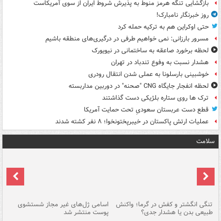
بازگشایی تنگه هرمز منوط به پذیرش شروط ایران از سوی آمریکاست
روز خبرنگار نامبارک!
حتی اوکراین هم به ترکیه حمله کرد
مسرور بارزانی: نمی خواهیم طرفی در درگیری‌های منطقه باشیم
لحظه برخورد صاعقه به ساختمانی در نیویورک
هشدار نسبت به وفوع تندباد در تهران
خوشبینی بارسلونا به عملی شدن انتقال رودری
لحظه انفجار جایگاه CNG "صحنه" در دوربین مداربسته
ترک ها روی ستاره بلژیکی دست گذاشتند
قطع دست عربستان سعودیِ تحت حمایت آمریکا
عملیات ارتش پاکستان در خیبرپختونخوا؛ ۸ نفر کشته شدند
سلامت
تنگی انگشتر و کفش در گرما؛ واکنش
اسامی ژل‌های غیر مجاز شستشوی
مر
طبیعی بدن یا هشدار جدی؟
پوست منتشر شد