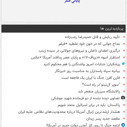
پایانی صفر
پربازدیدترین ها
تأیید ربایش و قتل حمیدرضا رجب‌زاده
مداح جوانی که در خون خود غلطید +فیلم
درگیری اعضای داعش و نیروهای جولانی در سیده زینب
استقرار انبوه «دی‌اف‑۱۷» و پایان عصر پدافند آمریکا +عکس
پزشکیان: جنایات امروز واشنگتن را هم محکوم کنید
بیانیه سپاه پاسداران به مناسبت روز خبرنگار
فارن افرز: جنگ با ایران یک فاجعه است
"سوپر ال‌نینو"در راه است؟
پالایشگاه سیزران منفجر شد
تصاویر دیده‌ نشده از دو فرمانده شهید موشکی
پاکستان: باید در برابر اسرائیل متحد شویم
هشدار ارشدترین ژنرال آمریکا درباره محدودیت‌های نظامی علیه ایران
مقصد جدید پسر زیدان
ادامه جنگ تا روی کار آمدن دولت جدید در آمریکا!