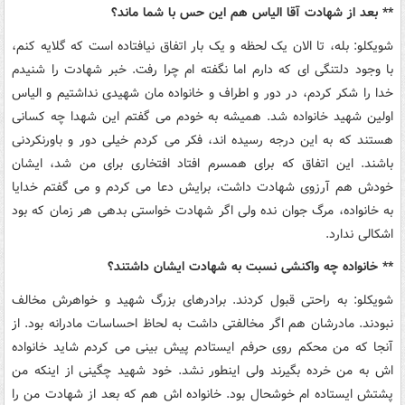
** بعد از شهادت آقا الیاس هم این حس با شما ماند؟
شویکلو: بله، تا الان یک لحظه و یک بار اتفاق نیافتاده است که گلایه کنم،
با وجود دلتنگی ای که دارم اما نگفته ام چرا رفت. خبر شهادت را شنیدم
خدا را شکر کردم، در دور و اطراف و خانواده مان شهیدی نداشتیم و الیاس
اولین شهید خانواده شد. همیشه به خودم می گفتم این شهدا چه کسانی
هستند که به این درجه رسیده اند، فکر می کردم خیلی دور و باورنکردنی
باشند. این اتفاق که برای همسرم افتاد افتخاری برای من شد، ایشان
خودش هم آرزوی شهادت داشت، برایش دعا می کردم و می گفتم خدایا
به خانواده، مرگ جوان نده ولی اگر شهادت خواستی بدهی هر زمان که بود
اشکالی ندارد.
** خانواده چه واکنشی نسبت به شهادت ایشان داشتند؟
شویکلو: به راحتی قبول کردند. برادرهای بزرگ شهید و خواهرش مخالف
نبودند. مادرشان هم اگر مخالفتی داشت به لحاظ احساسات مادرانه بود. از
آنجا که من محکم روی حرفم ایستادم پیش بینی می کردم شاید خانواده
اش به من خرده بگیرند ولی اینطور نشد. خود شهید چگینی از اینکه من
پشتش ایستاده ام خوشحال بود. خانواده اش هم که بعد از شهادت من را