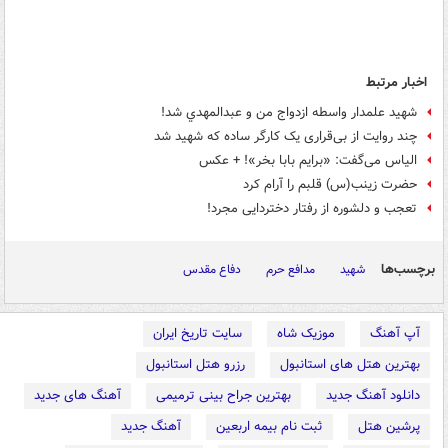
اخبار مرتبط
شهيد علمدار واسطه ازدواج من و عبدالمهدي شد!
چند روایت از بی‌قراری یک کارگر ساده که شهید شد
الیاس می‌گفت: «برایم بابا بخر»! + عکس
حضرت زينب(س) قلبم را آرام كرد
تعجب و دلشوره از رفتار دختردایی مجرد!
برچسب‌ها
شهید
مدافع حرم
دفاع مقدس
آپ آهنگ
موزیک شاه
سایت تاریخ ایران
بهترین هتل های استانبول
رزرو هتل استانبول
دانلود آهنگ جدید
بهترین جراح بینی ترمیمی
آهنگ های جدید
پرشین هتل
ثبت نام بیمه اربعین
آهنگ جدید