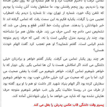
تماس گرفت با دخترم صحبت کرد و ما هم شماره ای که روی تلفن افتاده
بود را ندیدیم. روز پنجم رفتنش بود، ما مشغول پخت آش پشت پا بودیم
که تلفن زنگ خورد، شماره از تهران بود، تا شماره را دیدم یک اضطراب
عجیبی من را گرفت، یکباره فکرم به این سمت رفت که تماس گرفته اند تا
خبر شهادتش را بدهند. صدای پشت خط آنقدر قطع و وصل می شد که
تشخیص نمی دادم چه کسی حرف می زند. طرف مقابل هم مرا نشناخته
بود، چند بار پرسید منزل چگینی است یا نه، کمی که حرف زدیم متوجه
شدم الیاس است، گفتم شمایید؟ او هم تعجب کرد گفت الهام خودت
هستی؟
هر چند روز یکبار تماس می گرفت. یکبار گفتم خواهر و برادرتان خیلی
دلتنگی می کنند اگر امکانش هست با آن ها تماس بگیر. یکی دوبار که با
خواهر شوهرم تماس گرفت، خواهر شوهرم می گفت با بغض صحبت می
کرد. اما با من که صحبت می کرد خیلی حالش خوب بود. به خواهر شوهرم
سفارش کرده بود اگر الهام بنیاد شهید کار داشت تو هم با او برو. گفته بود
از طرف من در روستا حلالیت بگیر ولی خب خواهر شوهرم متوجه حرف
هایش نشده بود که شاید می خواهد ما را برای شهادتش آماده کند.
پسرم وقت دلتنگی قاب عکس پدرش را بغل می کند