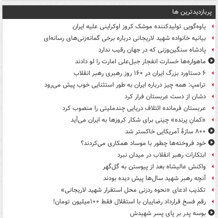
پربازدیدترین ها
یاوه‌گویی تولیدکننده موشک کروز اوکراینی علیه ایران
بیانیه خانواده شهید لاریجانی درباره برخی گمانه‌زنی‌های رسانه‌ای
پادشاه سنگین‌وزنی که در جهان رقیب ندارد
ماهواره‌ها خسارت انفجار جبل‌علی امارت را لو دادند
۶ دستاورد بزرگ ایران در ۱۶۰ روز رهبری رهبر انقلاب
ترامپ: همه چیز درباره ایران به طور استثنایی خوب پیش می‌رود
دشان از دست عربستان فرار کرد
عربستان فرمانده ائتلاف دریایی چندملیتی را منصوب کرد
«کمانِ پرنده» چینی برای شکار کروزها به ایران می‌آید
۸۰۰ سازۀ آمریکایی خاکستر شد
خود فروخته‌ها چطور با موساد همکاری می‌کردند؟
ابتکارات رهبر انقلاب در میدان نبرد
واکنش عالیشاه بعد از پیوستن به گل‌گهر
آنچه رهبر شهید سال‌ها پیش دیده بودند
تکذیب ادعای «نحوه ردزنی محل استقرار شهید لاریجانی»
رقم فسخ قرارداد رضاییان با استقلال فقط ۱۰۰میلیون تومان!
بوسه‌ پدر بر پای پسر شهیدش