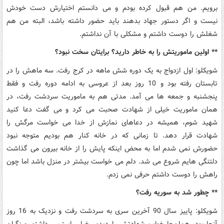
برویم. من هم قبول کرده بودم و می دانستم اختیارش دست خودش
نیست و اگر دستور جهاد بدهند باید حضور داشته باشد، البته من هم
شغلش را دوست داشتم و مشکلی با آن نداشتم.
** اولین ماموریتش را به خاطر دارید؟ برایتان سخت نبود؟
شویکلو: اول ازدواج به یک دوره شش ماهه در کرج رفت. سه ماهش را در
تابستان رفته بود و 10 روز بعد از عروسی به ادامه دوره رفت و فقط
پنجشنبه و جمعه ها می آمد. مدتی هم به ماموریت سردشت رفت، در
همان ماموریت خیلی از شهادت صحبت می کرد و می گفت دعا کنید
شهید شوم، همیشه در دعاهای نمازش از خدا می خواست مرگش را
شهادت قرار دهد. تا زمانی که در خانه کنار هم بودیم متوجه نبود
حضورش نمی شدم اما به محض اینکه پایش را از خانه بیرون می گذاشت
دلتنگی هایم شروع می شد. دلم می خواست بیشتر در منزل باشد اما چون
راهش را دوست داشتم حرفی نمی زدم.
** چطور شد به سوریه رفت؟
شویکلو: پاییز سال 90 آخرین سری به سردشت رفت و نزدیک به 16 روز
آنجا بود. همان‌جا خواب شهادتش را دیدم. خیلی استرس داشتم و نگران