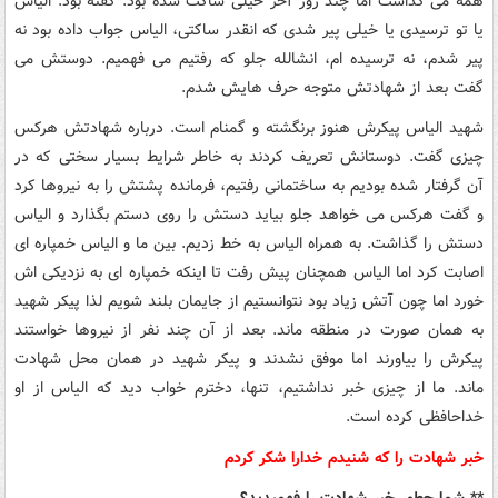
همه می گذاشت اما چند روز آخر خیلی ساکت شده بود. گفته بود: الیاس
یا تو ترسیدی یا خیلی پیر شدی که انقدر ساکتی، الیاس جواب داده بود نه
پیر شدم، نه ترسیده ام، انشالله جلو که رفتیم می فهمیم. دوستش می
گفت بعد از شهادتش متوجه حرف هایش شدم.
شهید الیاس پیکرش هنوز برنگشته و گمنام است. درباره شهادتش هرکس
چیزی گفت. دوستانش تعریف کردند به خاطر شرایط بسیار سختی که در
آن گرفتار شده بودیم به ساختمانی رفتیم، فرمانده پشتش را به نیروها کرد
و گفت هرکس می خواهد جلو بیاید دستش را روی دستم بگذارد و الیاس
دستش را گذاشت. به همراه الیاس به خط زدیم. بین ما و الیاس خمپاره ای
اصابت کرد اما الیاس همچنان پیش رفت تا اینکه خمپاره ای به نزدیکی اش
خورد اما چون آتش زیاد بود نتوانستیم از جایمان بلند شویم لذا پیکر شهید
به همان صورت در منطقه ماند. بعد از آن چند نفر از نیروها خواستند
پیکرش را بیاورند اما موفق نشدند و پیکر شهید در همان محل شهادت
ماند. ما از چیزی خبر نداشتیم، تنها، دخترم خواب دید که الیاس از او
خداحافظی کرده است.
خبر شهادت را که شنیدم خدارا شکر کردم