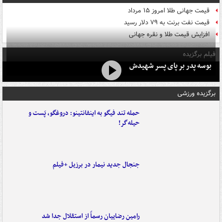
قیمت جهانی طلا امروز ۱۵ مرداد
قیمت نفت برنت به ۷۹ دلار رسید
افزایش قیمت طلا و نقره جهانی
فیلم برگزیده
بوسه‌ پدر بر پای پسر شهیدش
برگزیده ورزشی
حمله تند فیگو به اینفانتینو: دروغگو، پَست‌ و
حیله‌گر!
جنجال جدید نیمار در برزیل +فیلم
رامین رضاییان رسماً از استقلال جدا شد