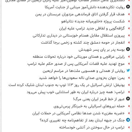
دستگیری عامل انتشار مطالب توهین‌آمیز علیه زائران اربعین در فضای مجازی
روایت تکان‌دهنده دانش‌آموز مینابی از جنایت آمریکا
هدف قرار گرفتن اتاق‌ فرماندهی مزدوران عربستان در یمن
شکست پروژه «خاورمیانه جدید» نتانیاهو
گزافه‌گویی و لفاظی جدید ترامپ علیه ایران
پیروزی استقلال مقابل همنام خوزستانی در دیداری تدارکاتی
انفجار در حومه دمشق چند کشته و زخمی برجا گذاشت
بوسه‌ پدر بر پای پسر شهیدش
رایزنی عراقچی و همتای موریتانی خود درباره تحولات منطقه
موج تهدید علیه قضات آمریکایی پس از صدور حکم علیه ترامپ
روایتی از همدلی و همسویی ملت‌ها در مراسم اربعین
یمن: جهان به‌زودی صدای ناله سعودی‌ها را خواهد شنید
یونیفل: ارتش اسرائیل در یک روز ۱۱۳ توپ به جنوب لبنان شلیک کرده است
ترامپ: همه چیز درباره ایران به طور استثنایی خوب پیش می‌رود
عبور از خط قرمز ایران یعنی مرگ!
حمله نیروهای اسرائیلی به خبرنگار پرس‌تی‌وی
«ضربه مغزی» شدن صدها نظامی آمریکایی در حملات ایران
جنگ در جبهه لبنان بعد از تفاهم‌نامه چه تغییری کرده؟
ترامپ در حال سوختن در آتشی خودساخته