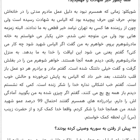
** شما چطور خبر شهادت را فهمیدید؟
شویکلو: زمانی که همسرم نبود به دلیل عمل مادرم مدتی را در خانه‌اش
بودم. حرف توی حرف پیچیده بود که الیاس به شهادت رسیده است ولی
چون از رزمنده ها کسی به تهران نیامد خبر قطعی به ما ندادند. البته زمزمه
هایی بود ولی من متوجه نمی شدم. حتی یکبار می خواستم به خانه
مادرشوهرم بروم. خواهرم به من گفت اگر الیاس شهید شود چه کار می
کنی؟ گفتم یعنی می شود این لیاقت را خدا به ما بدهد. به منزل
مادرشوهرم رفتم، دیدم همه آنجا هستند. خواهر شوهرم من را در بغلش
گرفت و گفت خیلی دلتنگ شده است. گفتم مادر و برادرم هر دو عمل باز
قلب داشتند، بعد خبر داد که الیاس به پایش تیرخورده و حالش خوب
است. گفتم خب اشکالی نداره خدا را شکر زنده است. کمی که نشستم
دیدم باز همه پچ پچ می کنند، گفتم اگر چیزی شده به من بگویید آمادگی
اش را دارم. برادرزاده های همسرم گفتند احتمال 99 درصد عمو شهید
شده. من همانجا خدا را شکر کردم. واقعا خدا کمک کرد و از حضرت زینب
(س) آن لحظه کمک خواستم.
** پیش از رفتن به سوریه وصیتی کرده بودند؟
شویکلو: بله. ایشان به حجاب خیلی تاکید داشت. حتی در وصیت نامه اش