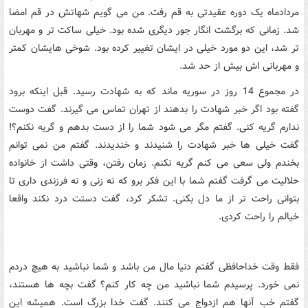
مردادماه یک دوره عقیدتی به قم رفت. من می گویم شهاتش در قم امضا
شد. زمانی که برگشت انگار جور دیگری شده بود. خیلی ساکت تر و مهربان
تر شد، این دو مورد خیلی در ایشان تغییر کرده بود. شوخی هایشان کمتر
و مهربانی اش بیش از حد شد.
در مجموع 14 روز در سوریه ماند که به شهادت رسید. قبل اینکه برود
گفته بود اگر خبر شهادت را بدهند از تهران تماس می گیرند. گفت دوست
ندارم گریه کنی. گفتم مگر می شود شما را از دست بدهم و گریه نکنم؟!
گفت خیلی ها خبر شهادت را شنیدند و خندیدند. گفتم من نمی توانم
بخندم ولی سعی می کنم گریه نکنم. زمان رفتن، وقتی داشت از خانواده
حلالیت می گرفت گفتم شما با این فکر برو که نه زنی و نه فرزندی داری تا
بتوانی راحت تر از ما دل بکنی. تشکر کرد، گفت دستت درد نکند واقعا
خیالم را راحت کردی.
فقط وقت خداحافظی گفتم دنیا مال من باشد و شما نباشید به هیچ دردم
نمی خورد. پرسیدم شما نباشید من چه کار کنم؟ گفت بچه ها هستند،
گفتم خب آنها هم ازدواج می کنند. گفت خدا بزرگ است. همیشه این