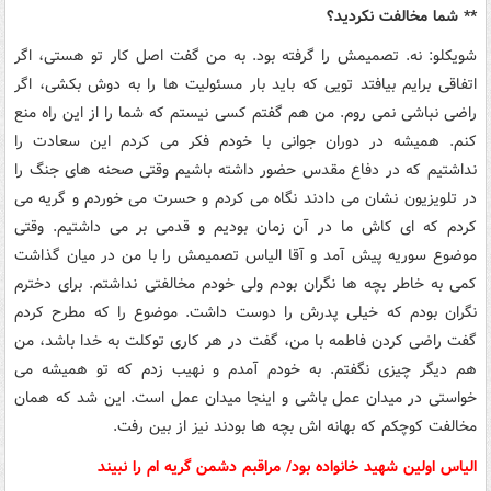
** شما مخالفت نکردید؟
شویکلو: نه. تصمیمش را گرفته بود. به من گفت اصل کار تو هستی، اگر
اتفاقی برایم بیافتد تویی که باید بار مسئولیت ها را به دوش بکشی، اگر
راضی نباشی نمی روم. من هم گفتم کسی نیستم که شما را از این راه منع
کنم. همیشه در دوران جوانی با خودم فکر می کردم این سعادت را
نداشتیم که در دفاع مقدس حضور داشته باشیم وقتی صحنه های جنگ را
در تلویزیون نشان می دادند نگاه می کردم و حسرت می خوردم و گریه می
کردم که ای کاش ما در آن زمان بودیم و قدمی بر می داشتیم. وقتی
موضوع سوریه پیش آمد و آقا الیاس تصمیمش را با من در میان گذاشت
کمی به خاطر بچه ها نگران بودم ولی خودم مخالفتی نداشتم. برای دخترم
نگران بودم که خیلی پدرش را دوست داشت. موضوع را که مطرح کردم
گفت راضی کردن فاطمه با من، گفت در هر کاری توکلت به خدا باشد، من
هم دیگر چیزی نگفتم. به خودم آمدم و نهیب زدم که تو همیشه می
خواستی در میدان عمل باشی و اینجا میدان عمل است. این شد که همان
مخالفت کوچکم که بهانه اش بچه ها بودند نیز از بین رفت.
الیاس اولین شهید خانواده بود/ مراقبم دشمن گریه ام را نبیند