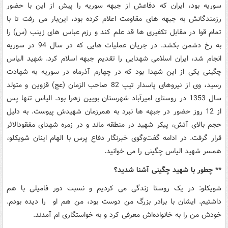
سوریه بود، ایران که دفاعش از جبهه سوریه را پیش از این با حضور
رزمندگانش به جبهه های مقاومت اعلام کرده بود، این‌بار می رفت تا با
تمام قوا در مقابل تکفیری ها قد علم کند و رزم عباس های زینب (س) را
به رخ دشمن بکشد. در جریان عملیات هایی که در سال 94 در سوریه
انجام شد، ایران اسلامی شهدایی را تقدیم جبهه اسلام کرد. شهید الیاس
چگینی یکی از این شهدا بود که در چهارم آذرماه در سوریه به شهادت
رسید، وی از نیروهای پاسدار تیپ 82 صاحب الزمان (عج) قزوین و متولد
سال 1353 در روستای امیرآباد شهرستان بویین زهرا بود. الیاس تنها پس
از 12 روز حضور در جبهه ها نبرد به همرزمان شهیدش پیوست. به دلیل
حجم بالای آتش، پیکر شهید در منطقه ماند و در زمره شهدای مفقودالاثر
قرار گرفت. در ادامه گفت‌وگوی خبرنگار دفاع پرس با الهام اینان شویکلو،
همسر شهید الیاس چگینی را می خوانید.
** چطور با شهید چگینی آشنا شدید؟
شویکلو: در یک روستا زندگی می کردیم و نسبت دور فامیلی با هم
داشتیم. ایشان با برادر بزرگ من دوست بود، من هم او را دیده بودم.
خودش من را به خانواده‌اش معرفی کرد و به خواستگاری ام آمدند.