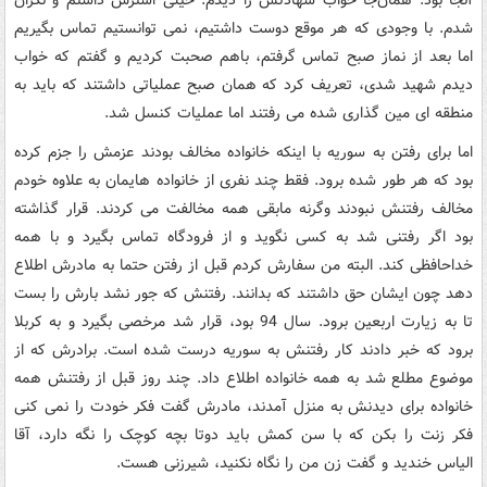
شدم. با وجودی که هر موقع دوست داشتیم، نمی توانستیم تماس بگیریم
اما بعد از نماز صبح تماس گرفتم، باهم صحبت کردیم و گفتم که خواب
دیدم شهید شدی، تعریف کرد که همان صبح عملیاتی داشتند که باید به
منطقه ای مین گذاری شده می رفتند اما عملیات کنسل شد.
اما برای رفتن به سوریه با اینکه خانواده مخالف بودند عزمش را جزم کرده
بود که هر طور شده برود. فقط چند نفری از خانواده هایمان به علاوه خودم
مخالف رفتنش نبودند وگرنه مابقی همه مخالفت می کردند. قرار گذاشته
بود اگر رفتنی شد به کسی نگوید و از فرودگاه تماس بگیرد و با همه
خداحافظی کند. البته من سفارش کردم قبل از رفتن حتما به مادرش اطلاع
دهد چون ایشان حق داشتند که بدانند. رفتنش که جور نشد بارش را بست
تا به زیارت اربعین برود. سال 94 بود، قرار شد مرخصی بگیرد و به کربلا
برود که خبر دادند کار رفتنش به سوریه درست شده است. برادرش که از
موضوع مطلع شد به همه خانواده اطلاع داد. چند روز قبل از رفتنش همه
خانواده برای دیدنش به منزل آمدند، مادرش گفت فکر خودت را نمی کنی
فکر زنت را بکن که با سن کمش باید دوتا بچه کوچک را نگه دارد، آقا
الیاس خندید و گفت زن من را نگاه نکنید، شیرزنی هست.