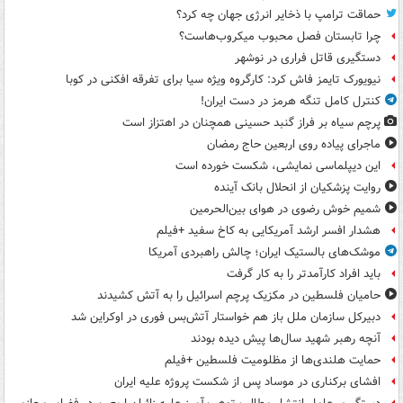
حماقت ترامپ با ذخایر انرژی جهان چه کرد؟
چرا تابستان فصل محبوب میکروب‌هاست؟
دستگیری قاتل فراری در نوشهر
نیویورک تایمز فاش کرد: کارگروه ویژه سیا برای تفرقه افکنی در کوبا
کنترل کامل تنگه هرمز در دست ایران!
پرچم سیاه بر فراز گنبد حسینی همچنان در اهتزاز است
ماجرای پیاده روی اربعین حاج رمضان
این دیپلماسی نمایشی، شکست خورده است
روایت پزشکیان از انحلال بانک آینده
شمیم خوش رضوی در هوای بین‌الحرمین
هشدار افسر ارشد آمریکایی به کاخ سفید +فیلم
موشک‌های بالستیک ایران؛ چالش راهبردی آمریکا
باید افراد کارآمدتر را به کار گرفت
حامیان فلسطین در مکزیک پرچم اسرائیل را به آتش کشیدند
دبیرکل سازمان ملل باز هم خواستار آتش‌بس فوری در اوکراین شد
آنچه رهبر شهید سال‌ها پیش دیده بودند
حمایت هلندی‌ها از مظلومیت فلسطین +فیلم
افشای برکناری در موساد پس از شکست پروژه علیه ایران