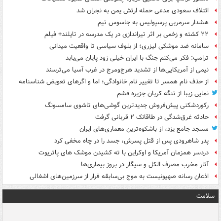
ائتلاف سعودی مدعی حمله ارتش یمن به نجران شد
هشدار سرمربی پرسپولیس به جاسوس تیم
۲۲ کشته و زخمی بر اثر تیراندازی در یک مدرسه در تایلند+ فیلم
سامانه ضد موشکی لیزری؛ از بلوف سیاسی تا واقعیت میدانی
ترامپ: فکر می‌کنم جنگ با ایران خیلی زود پایان می‌یابد
نیمی از آمریکایی‌ها از تشدید هرج‌ومرج در غرب آسیا می‌ترسند
از حذف نام همسر تا تغییر نام خانوادگی؛ اما و اگرهای تعویض شناسنامه
نمایی زیبا از تنگه کریان جزیره قشم
رکوردشکنی پیش‌فروش جدیدترین گوشی‌های تاشوی سامسونگ
حادثه غرق‌شدگی در طاقانک ۲ قربانی گرفت
مسجد جامع یزد، از باشکوه‌ترین معماری‌های ایران
پدر شاهرودی پس از قتل پسرش، جسد را در چاه مخفی کرد
دردسر همزمان آمریکا و اوکراین با ته کشیدن موشک های پاتریوت
آثار مخرب مصرف الکل و سیگار در بروز بیماری‌ها
اذعان رسانه صهیونیست به موج بی‌سابقه فرار از سرزمین‌های اشغالی
سلامت
ت