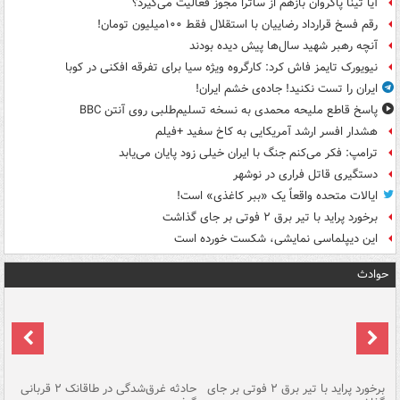
آیا تینا پاکروان بازهم از ساترا مجوز فعالیت می‌گیرد؟
رقم فسخ قرارداد رضاییان با استقلال فقط ۱۰۰میلیون تومان!
آنچه رهبر شهید سال‌ها پیش دیده بودند
نیویورک تایمز فاش کرد: کارگروه ویژه سیا برای تفرقه افکنی در کوبا
ایران را تست نکنید! جاده‌ی خشم ایران!
پاسخ قاطع ملیحه محمدی به نسخه تسلیم‌طلبی روی آنتن BBC
هشدار افسر ارشد آمریکایی به کاخ سفید +فیلم
ترامپ: فکر می‌کنم جنگ با ایران خیلی زود پایان می‌یابد
دستگیری قاتل فراری در نوشهر
ایالات متحده واقعاً یک «ببر کاغذی» است!
برخورد پراید با تیر برق ۲ فوتی بر جای گذاشت
این دیپلماسی نمایشی، شکست خورده است
حوادث
برخورد پراید با تیر برق ۲ فوتی بر جای
حادثه غرق‌شدگی در طاقانک ۲ قربانی
پد