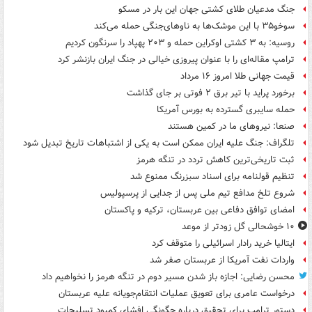
جنگ مدعیان طلای کشتی جهان این بار در مسکو
سوخو۳۵ با این موشک‌ها به ناوهای‌جنگی حمله می‌کند
روسیه: به ۳ کشتی اوکراین حمله و ۲۰۳ پهپاد را سرنگون کردیم
ترامپ مقاله‌ای را با عنوان پیروزی خیالی در جنگ ایران بازنشر کرد
قیمت جهانی طلا امروز ۱۶ مرداد
برخورد پراید با تیر برق ۲ فوتی بر جای گذاشت
حمله سایبری گسترده به بورس آمریکا
صنعا: نیروهای ما در کمین‌ هستند
تلگراف: جنگ علیه ایران ممکن است به یکی از اشتباهات تاریخ تبدیل شود
ثبت تاریخی‌ترین کاهش تردد در تنگه هرمز
تنظیم قولنامه برای اسناد سبزرنگ ممنوع شد
شروع تلخ مدافع تیم ملی پس از جدایی از پرسپولیس
امضای توافق دفاعی بین عربستان، ترکیه و پاکستان
۱۰ خوشحالی گل زودتر از موعد
ایتالیا خرید رادار اسرائیلی را متوقف کرد
واردات نفت آمریکا از عربستان صفر شد
محسن رضایی: اجازه باز شدن مسیر دوم در تنگه هرمز را نخواهیم داد
درخواست عامری برای تعویق عملیات انتقام‌جویانه علیه عربستان
دستور ترامپ برای تحقیق درباره چگونگی افشای کمبود تسلیحات