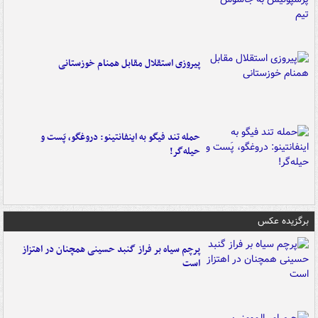
پیروزی استقلال مقابل همنام خوزستانی
حمله تند فیگو به اینفانتینو: دروغگو، پَست‌ و
حیله‌گر!
برگزیده عکس
پرچم سیاه بر فراز گنبد حسینی همچنان در اهتزاز
است