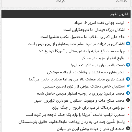
گذاشت
گرفت
جس
آخرین اخبار
قیمت جهانی نفت امروز ۱۶ مرداد
اشکال بزرگ فوتبال ما نتیجه‌گرایی است
حاج علی اکبری: انقلاب ما محصول مکتب عاشورا است
افشاگری برادرزاده ترامپ: تمام تصمیم‌هایش از روی ترس است
چرا محمد صلاح ترکیه را به عربستان و آمریکا ترجیح داد
وقوع انفجار مهیب در مسکو
دست بالای ایران در مذاکرات جاری!
عکس‌های دیده نشده از رفاقت دو فرمانده‌ موشکی
قیمت بنزین مانند موشک بالا می‌رود اما مانند پر پایین می‌آید!
استقبال خاص دخترک عراقی از زائران اربعین حسینی
محمد مرندی: پیروزی با روحیه استوار مردمی حاصل شده
محمد صلاح مات و مبهوت استقبال هواداران ترابزون اسپور
دو راهی دردناک ترامپ برای خروج از جنگ ایران
سندرز: ترامپ فاسد، آمریکا را وارد یک جنگ فاجعه بار کرده است
پاسخ تأمین‌اجتماعی به زمان پرداخت مابه‌التفاوت حقوق بازنشستگان
صحنه ای نادر از حیات وحش ایران در سبلان