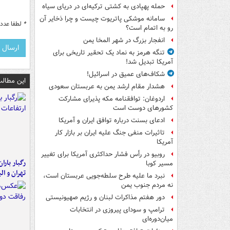
حمله پهپادی به کشتی ترکیه‌ای در دریای سیاه
سامانه موشکی پاتریوت چیست و چرا ذخایر آن
*
لطفا عدد م
رو به اتمام است؟
انفجار بزرگ در شهر المخا یمن
تنگه هرمز به نماد یک تحقیر تاریخی برای
آمریکا تبدیل شد!
شکاف‌های عمیق در اسرائیل!
این مطالب
هشدار مقام ارشد یمن به عربستان سعودی
اردوغان: توافقنامه مکه پذیرای مشارکت
کشورهای دوست است
ادعای بسنت درباره توافق ایران و آمریکا
تاثیرات منفی جنگ علیه ایران بر بازار کار
آمریکا
روبیو در رأس فشار حداکثری آمریکا برای تغییر
رگبار بارا
مسیر کوبا
تهران و الب
نبرد ما علیه طرح سلطه‌جویی عربستان است،
نه مردم جنوب یمن
دور هفتم مذاکرات لبنان و رژیم صهیونیستی
ترامپ و سودای پیروزی در انتخابات
میان‌دوره‌ای