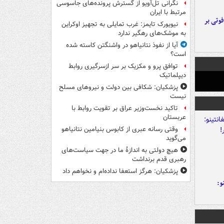
نگرانی تل‌آویو از گسترش پرونده‌های جاسوسی
مرتبط با ایران
ورد پراید با تیر برق ۲ فوتی بر
نیویورک تایمز: غرب تمایلی به تجهیز اوکراین
به موشک‌های رهگیر ندارد
آیا از نفوذ نتانیاهو در واشنگتن کاسته شده
است؟
توافق پرو و مکزیک بر سر ازسرگیری روابط
دیپلماتیک
پزشکیان: شکافی بین دولت و نیروهای مسلح
نیست
تاکید نخست‌وزیر عراق بر تقویت روابط با
عربستان
وقتی رسانه عبری از کابوس بنیامین نتانیاهو
می‌گوید
هیچ دولتی به اندازۀ ما در جهت سیاست‌های
رهبری قدم برنداشت
پزشکیان: هرگز استعفا نداده‌ام و نخواهم داد
و: