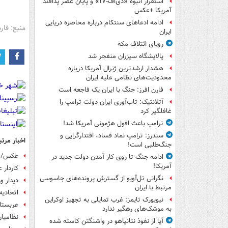
استقرار انبوه «دی‌اف‑۱۷» و پایان عصر پدافند
آمریکا +عکس
ادامه ادعاهای سنتکام درباره محاصره دریایی
منبع: فا
ایران
رویای ائتلاف مکه
پالایشگاه سیزران منفجر شد
هشدار ارشدترین ژنرال آمریکا درباره
محدودیت‌های نظامی علیه ایران
فارن افرز: جنگ با ایران یک فاجعه است
آتلانتیک: تاب‌آوری ایران دولت ترامپ را
غافلگیر کرد
ترامپ باعث افول هژمونی آمریکا شد!
سندرز: ترامپ نماد فساد، اقتدارگرایی و
اخبار مرتب
جنگ‌طلبی است!
عکس/ د
ادامه جنگ تا روی کار آمدن دولت جدید در
آمریکا!
کاردار
نگرانی تل‌آویو از گسترش پرونده‌های جاسوسی
دیدار وز
مرتبط با ایران
اتحادیه
نیویورک تایمز: غرب تمایلی به تجهیز اوکراین
عربستان
به موشک‌های رهگیر ندارد
نظامیا
آیا از نفوذ نتانیاهو در واشنگتن کاسته شده