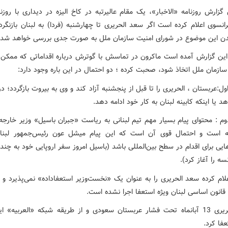
زارش روزنامه «الاخبار»، یک مقام عالیرتبه در کاخ الیزه در دیداری با روزنام
نسوی اعلام کرده است اگر سعد الحریری تا چهارشنبه (فردا) به لبنان بازنگرد
 این موضوع در شورای امنیت سازمان ملل به صورت جدی بررسی خواهد شد.
 این گزارش آمده است ماکرون در تماسش با گوترش درباره اقداماتی که ممکن
ازمان ملل اتخاذ شود، صحبت کرده ؛ دو احتمال در این باره وجود دارد:
ل:عربستان ، الحریری را تا قبل از پنجشنبه آزاد کند و وی به بیروت بازگردد؛ در 
د یا اینکه کابینه لبنان به کار خود ادامه دهد.
وم : محتوای پیام بسیار مهم تیم لبنانی به ریاست «جبران باسیل» وزیر خارجه
سه است و احتمال قوی آن است که این پیام میشل عون رئیس‌جمهور لبنا
یی برای اقدام در سطح بین‌المللی باشد (باسیل امروز سفر اروپایی خود به چند
سه را آغاز کرد).
لام کرده سعد الحریری را به عنوان یک «نخست‌وزیر استعفاداده» نمی‌پذیرد و 
قانون اساسی لبنان ویژه استعفا اجرا نشده است.
سعد الحریری 13 آبانماه تحت فشار عربستان سعودی و از طریقه شبکه «العربیه» 
عفا کرد.