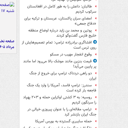
طالبان: داعش را به طور کامل در افغانستان
سرکوب کردیم
امضای سران پاکستان، عربستان و ترکیه برای
«دفاع جمعی»
پوتین و محمد بن زاید درباره اوضاع منطقه
خلیج فارس گفت‌وگو کردند
افشاگری برادرزاده ترامپ: تمام تصمیم‌هایش از
مرداد ۱۴۰۵
روی ترس است
وقوع انفجار مهیب در مسکو
قیمت بنزین مانند موشک بالا می‌رود اما مانند
پر پایین می‌آید!
دو راهی دردناک ترامپ برای خروج از جنگ
ایران
سندرز: ترامپ فاسد، آمریکا را وارد یک جنگ
فاجعه بار کرده است
روسیه: به ۳ کشتی اوکراین حمله و ۲۰۳ پهپاد
را سرنگون کردیم
ترامپ مقاله‌ای را با عنوان پیروزی خیالی در
جنگ ایران بازنشر کرد
حمله سایبری گسترده به بورس آمریکا