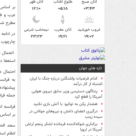
اذان صبح
طلوع آفتاب
اذان ظهر
بر اساس گ
۱۲:۱۰
۰۵:۱۸
۰۳:۴۳
عرب و فرا
مطرح شدن
غروب خورشید
اذان مغرب
نیمه‌شب شرعی
در ادامه
۲۳:۲۳
۱۹:۲۱
۱۹:۰۲
چارچوب س
اتحمال او
استعفا ده
تازه های جهان
احتمال د
کدام فرضیات واشنگتن درباره جنگ با ایران
به فران
اشتباه از کار درآمد
پیشنهادها
پنتاگون دسترسی وزیر سابق نیروی هوایی
جمله فران
آمریکا را قطع کرد
هشدار پکن به توکیو: با آتش بازی نکنید
فرانسه اع
درگیری اعضای داعش و نیروهای جولانی در
بر اساس 
سیده زینب
برکناری شوکه‌کننده فرمانده لشکر پنجم ارتش
آمریکا در اروپا
اعلام است