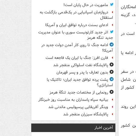
ماموریت در حال پایان است!
ه‌نگاران
دروازه‌بان اسپانیایی در یک‌قدمی بازگشت به
د، گزینه
استقلال
ادعای بسنت درباره توافق ایران و آمریکا
اثر جدید کارتونیست سوری با عنوان مدیریت
 است در
جدید تنگه هرمز
ادامه جنگ تا روی کار آمدن دولت جدید در
آمریکا!
ادامه یا
فارن افرز: جنگ با ایران یک فاجعه است
پالایشگاه نفت اسلواکی منفجر شد
 در سفر
بدون تعارف با پدر و پسر قهرمان
ن شامل
پشت پرده توافق جدید ایران؛ تاکتیک یا
استراتژی؟
 کشور از
رونمایی از مختصات جدید تنگۀ هرمز
بیانیه سپاه پاسداران به مناسبت روز خبرنگار
این روند
وینگر آفریقایی پرسپولیس ماندنی شد
پالایشگاه سیزران منفجر شد
این کشور
آخرین اخبار