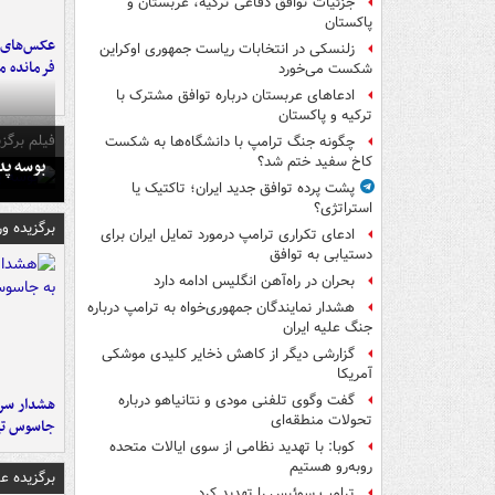
جزئیات توافق دفاعی ترکیه، عربستان و
پاکستان
عکس‌های د
زلنسکی در انتخابات ریاست جمهوری اوکراین
فرمانده‌ 
شکست می‌خورد
ادعاهای عربستان درباره توافق مشترک با
ترکیه و پاکستان
فیلم برگزی
چگونه جنگ ترامپ با دانشگاه‌ها به شکست
کاخ سفید ختم شد؟
بوسه‌ پ
پشت پرده توافق جدید ایران؛ تاکتیک یا
استراتژی؟
برگزیده و
ادعای تکراری ترامپ درمورد تمایل ایران برای
دستیابی به توافق
بحران در راه‌آهن انگلیس ادامه دارد
هشدار نمایندگان جمهوری‌خواه به ترامپ درباره
جنگ علیه ایران
گزارشی دیگر از کاهش ذخایر کلیدی موشکی
آمریکا
گفت وگوی تلفنی مودی و نتانیاهو درباره
هشدار سرم
تحولات منطقه‌ای
جاسوس تی
کوبا: با تهدید نظامی از سوی ایالات متحده
روبه‌رو هستیم
برگزیده 
ترامپ سوئیس را تهدید کرد