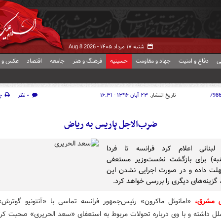
شنبه ۱۷ مرداد ۱۴۰۵ -
Aug 8 2026
ی
دفاع و امنیت
جهاد و مقاومت
حسینیه
فرهنگ و هنر
جامعه
اقتصاد
عکس و ف
798
تاریخ انتشار:
۲۳ آبان ۱۳۹۶ - ۱۶:۳۱
۰ نظر
چ
ضرب‌الاجل پاریس به ریاض
ه لبنانی اعلام کرد فرانسه تا فردا
نبه) برای بازگشت نخست‌وزیر مستعفی
هلت داده و در صورت اجرایی نشدن این
گزینه‌های دیگری را بررسی خواهد کرد.
ش مشرق
،
«امانوئل ماکرون» رئیس‌جمهور فرانسه تماسی با «آنتونیو گوترش»
لل داشته و با وی درباره تحولات مربوط به استعفای «سعد الحریری» صحبت کر