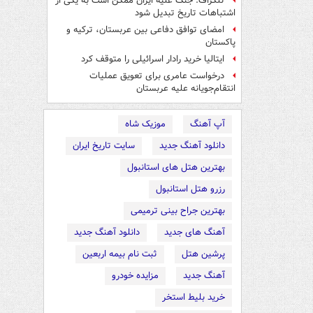
تلگراف: جنگ علیه ایران ممکن است به یکی از
اشتباهات تاریخ تبدیل شود
امضای توافق دفاعی بین عربستان، ترکیه و
پاکستان
ایتالیا خرید رادار اسرائیلی را متوقف کرد
درخواست عامری برای تعویق عملیات
انتقام‌جویانه علیه عربستان
آپ آهنگ
موزیک شاه
دانلود آهنگ جدید
سایت تاریخ ایران
بهترین هتل های استانبول
رزرو هتل استانبول
بهترین جراح بینی ترمیمی
آهنگ های جدید
دانلود آهنگ جدید
پرشین هتل
ثبت نام بیمه اربعین
آهنگ جدید
مزایده خودرو
خرید بلیط استخر