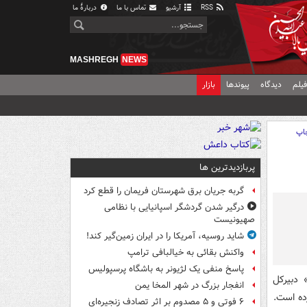
RSS
آرشیو
تماس با ما
دربارهٔ ما
MASHREGH
NEWS
یلم
دیدگاه
پیوندها
بازار
اپ
پربازدیدترین ها
گربه جریان برق شهرستان فریمان را قطع کرد
درگیر شدن گردشگر اسپانیایی با نظامی
صهیونیست
شاید روسیه، آمریکا را در ایران زمین‌گیر کند!
واکنش بقائی به خیالبافی ترامپ
پاسخ منفی یک لژیونر به باشگاه پرسپولیس
 دبیرکل
انفجار بزرگ در شهر المخا یمن
ده است.
۶ فوتی و ۵ مصدوم بر اثر تصادف زنجیره‌ای