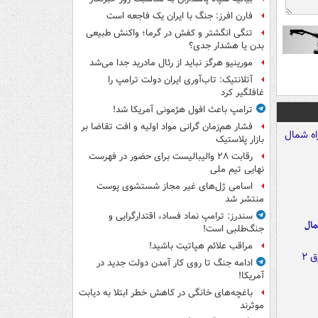
فارن افرز: جنگ با ایران یک فاجعه است
تنگی انگشتر و کفش در گرما؛ واکنش طبیعی
بدن یا هشدار جدی؟
مورینیو هرگز نباید از رئال مادرید جدا می‌شد
آتلانتیک: تاب‌آوری ایران دولت ترامپ را
غافلگیر کرد
ترامپ باعث افول هژمونی آمریکا شد!
فشار هم‌زمان گرانی مواد اولیه و افت تقاضا بر
بازار پلاستیک
رقابت ۲۸ والیبالیست برای حضور در فهرست
نهایی تیم ملی
اسامی ژل‌های غیر مجاز شستشوی پوست
منتشر شد
سندرز: ترامپ نماد فساد، اقتدارگرایی و
مال
جنگ‌طلبی است!
مراقب علائم هپاتیت باشید!
ادامه جنگ تا روی کار آمدن دولت جدید در
آمریکا!
باغچه‌های خانگی در کاهش خطر ابتلا به دیابت
موثرند