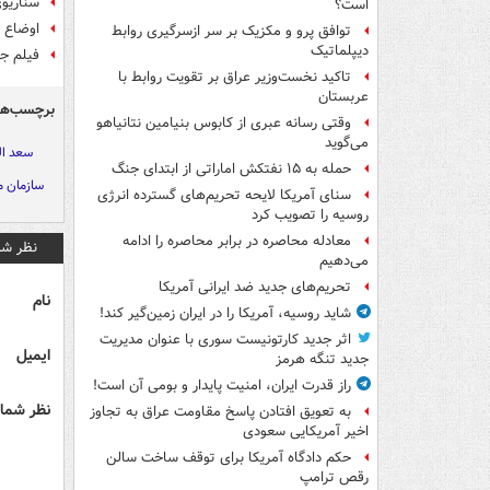
سناریوی
است؟
اوضاع 
توافق پرو و مکزیک بر سر ازسرگیری روابط
دیپلماتیک
فیلم ج
تاکید نخست‌وزیر عراق بر تقویت روابط با
عربستان
برچسب‌ها
وقتی رسانه عبری از کابوس بنیامین نتانیاهو
می‌گوید
سعد ال
حمله به ۱۵ نفتکش‌ اماراتی از ابتدای جنگ
سازمان م
سنای آمریکا لایحه تحریم‌های گسترده انرژی
روسیه را تصویب کرد
معادله محاصره در برابر محاصره را ادامه
نظر شم
می‌دهیم
تحریم‌های جدید ضد ایرانی آمریکا
نام
شاید روسیه، آمریکا را در ایران زمین‌گیر کند!
اثر جدید کارتونیست سوری با عنوان مدیریت
ایمیل
جدید تنگه هرمز
راز قدرت ایران، امنیت پایدار و بومی آن است!
نظر شما 
به تعویق افتادن پاسخ مقاومت عراق به تجاوز
اخیر آمریکایی سعودی
حکم دادگاه آمریکا برای توقف ساخت سالن
رقص ترامپ