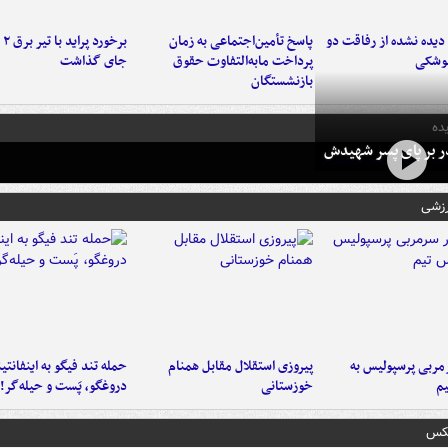
یده نشده از رفاقت دو
پاسخ تأمین‌اجتماعی به زمان
برخ
موشکی
پرداخت مابه‌التفاوت حقوق
جای گذاشت
بازنشستگان
ده
در بر پای پسر شهیدش
رزشی
ربی پرسپولیس به
پیروزی استقلال مقابل همنام
حمله تند فیگو به اینفانتین
م
خوزستانی
دروغگو، پَست‌ و حیله‌گر!
عکس