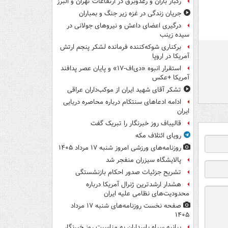
رگبار باران و رعدوبرق در ارتفاعات تهران و البرز
جریان زندگی در غزه زیر جنگ و بمباران
درگیری اعضای داعش و نیروهای جولانی در
سیده زینب
برکناری شوکه‌کننده فرمانده لشکر پنجم ارتش
آمریکا در اروپا
استقرار انبوه «دی‌اف‑۱۷» و پایان عصر پدافند
آمریکا +عکس
تشکر آقای شهید ایران از موکب‌داران عراقی
ادامه ادعاهای سنتکام درباره محاصره دریایی
ایران
قالیباف روز خبرنگار را تبریک گفت
رویای ائتلاف مکه
روزنامه‌های ورزشی امروز ‌شنبه ۱۷ مرداد ۱۴۰۵
پالایشگاه سیزران منفجر شد
تشریح جزئیات صدور احکام بازنشستگی
هشدار ارشدترین ژنرال آمریکا درباره
محدودیت‌های نظامی علیه ایران
صفحه نخست روزنامه‌های شنبه ۱۷ مرداد
۱۴۰۵
بیانیه سپاه پاسداران به مناسبت روز خبرنگار