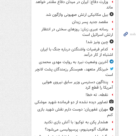
وزارت دفاع: ایران در میدان دفاع مقتدر خواهد
ماند
بیل مکانیکی ارتش صهیونی واژگون شد
مقصد جدید پسر زیدان
رسانه عبری زبان: روزهای سختی در انتظار
ارتش اسرائیل است
چین ونیز شد!
کدام فرضیات واشنگتن درباره جنگ با ایران
اشتباه از کار درآمد
آخرین وضعیت نبرد به روایت مهدی محمدی
خبرنگار متعهد، هم‌سنگر رزمندگان پشت لانچر
است
پنتاگون دسترسی وزیر سابق نیروی هوایی
آمریکا را قطع کرد
نقطه، ته خط!
تصاویر دیده‌ نشده از دو فرمانده شهید موشکی
مهران غفوریان: دوست دارم نقش شهید بازی
کنم
هشدار پکن به توکیو: با آتش بازی نکنید
هافبک آلومینیوم، پرسپولیسی می‌شود؟