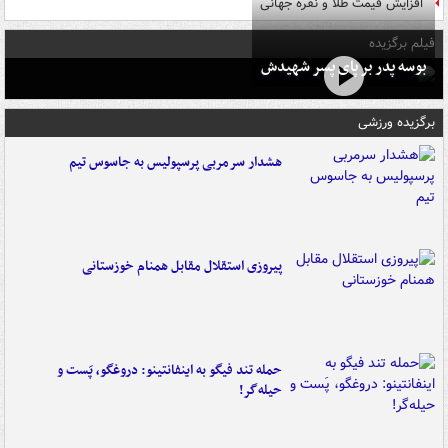
افزایش قیمت طلا و نقره جهانی
فیلم برگزیده
بوسه‌ پدر بر پای پسر شهیدش
برگزیده ورزشی
هشدار سرمربی پرسپولیس به جاسوس تیم
پیروزی استقلال مقابل همنام خوزستانی
حمله تند فیگو به اینفانتینو: دروغگو، پَست‌ و
حیله‌گر!