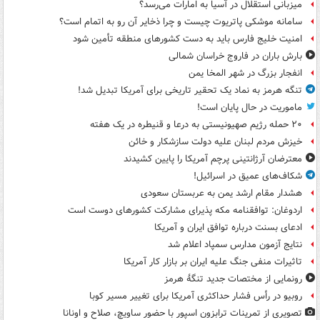
میزبانی استقلال در آسیا به امارات می‌رسد؟
سامانه موشکی پاتریوت چیست و چرا ذخایر آن رو به اتمام است؟
امنیت خلیج فارس باید به دست کشورهای منطقه تأمین شود
بارش باران در فاروج خراسان شمالی
انفجار بزرگ در شهر المخا یمن
تنگه هرمز به نماد یک تحقیر تاریخی برای آمریکا تبدیل شد!
ماموریت در حال پایان است!
۲۰ حمله رژیم صهیونیستی به درعا و قنیطره در یک هفته
خیزش مردم لبنان علیه دولت سازشکار و خائن
معترضان آرژانتینی پرچم آمریکا را پایین کشیدند
شکاف‌های عمیق در اسرائیل!
هشدار مقام ارشد یمن به عربستان سعودی
اردوغان: توافقنامه مکه پذیرای مشارکت کشورهای دوست است
ادعای بسنت درباره توافق ایران و آمریکا
نتایج آزمون مدارس سمپاد اعلام شد
تاثیرات منفی جنگ علیه ایران بر بازار کار آمریکا
رونمایی از مختصات جدید تنگۀ هرمز
روبیو در رأس فشار حداکثری آمریکا برای تغییر مسیر کوبا
تصویری از تمرینات ترابزون اسپور با حضور ساویچ، صلاح و اونانا