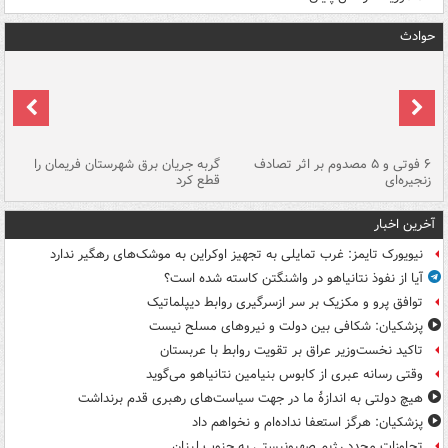
حوادث
۶ فوتی و ۵ مصدوم بر اثر تصادف
گربه جریان برق شهرستان فریمان را
رگ
زنجیره‌ای
قطع کرد
آخرین اخبار
نیویورک تایمز: غرب تمایلی به تجهیز اوکراین به موشک‌های رهگیر ندارد
آیا از نفوذ نتانیاهو در واشنگتن کاسته شده است؟
توافق پرو و مکزیک بر سر ازسرگیری روابط دیپلماتیک
پزشکیان: شکافی بین دولت و نیروهای مسلح نیست
تاکید نخست‌وزیر عراق بر تقویت روابط با عربستان
وقتی رسانه عبری از کابوس بنیامین نتانیاهو می‌گوید
هیچ دولتی به اندازۀ ما در جهت سیاست‌های رهبری قدم برنداشت
پزشکیان: هرگز استعفا نداده‌ام و نخواهم داد
تجاوزات مجدد رژیم صهیونیستی به جنوب لبنان