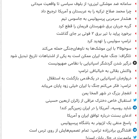
سامانه ضد موشکی لیزری؛ از بلوف سیاسی تا واقعیت میدانی
چرا محمد صلاح ترکیه را به عربستان و آمریکا ترجیح داد
هشدار سرمربی پرسپولیس به جاسوس تیم
گربه جریان برق شهرستان فریمان را قطع کرد
برخورد پراید با تیر برق ۲ فوتی بر جای گذاشت
ترامپ سوئیس را تهدید کرد
سوخو۳۵ با این موشک‌ها به ناوهای‌جنگی حمله می‌کند
تلگراف: جنگ علیه ایران ممکن است به یکی از اشتباهات تاریخ تبدیل شود
درگیر شدن گردشگر اسپانیایی با نظامی صهیونیست
واکنش بقائی به خیالبافی ترامپ
دروازه‌بان اسپانیایی در یک‌قدمی بازگشت به استقلال
ترامپ: فکر می‌کنم جنگ با ایران خیلی زود پایان می‌یابد
انفجار بزرگ در شهر المخا یمن
استقبال خاص دخترک عراقی از زائران اربعین حسینی
شاید روسیه، آمریکا را در ایران زمین‌گیر کند!
ادعای بسنت درباره توافق ایران و آمریکا
پاسخ منفی یک لژیونر به باشگاه پرسپولیس
افشاگری برادرزاده ترامپ: تمام تصمیم‌هایش از روی ترس است
ماموریت در حال پایان است!