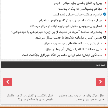
پیروزی قاطع چلسی برابر میلان +فیلم
مهاجم پرسپولیس به پیکان پیوست
ترامپ، مرتکب جنایت جنگی شده است
دیدار دوستانه اما جدی؛ اینتر ۲- یوونتوس ۱ +فیلم
تساوی پرسپولیس مقابل الومینیوم اراک در دیدار دوستانه
پشت‌پرده مداخله آمریکا در حمایت از یِن ژاپن؛ خیرخواهی یا خودخواهی؟
همتی: کنترل ترازنامه بانک‌ها با جدیت دنبال می‌شود
سفر رئیس دستگاه اطلاعاتی عربستان به عراق
دلیل مخالفت AFC با میزبانی آبی‌ها در عراق
سخنگوی ارتش: نظم ایرانی حاکم بر تنگه غیرقابل بازگشت است
سلامت
علل مرگ زنان در ایران؛ بیماری‌های
تنگی انگشتر و کفش در گرما؛ واکنش
اس
قلبی همچنان در صدر
طبیعی بدن یا هشدار جدی؟
پو