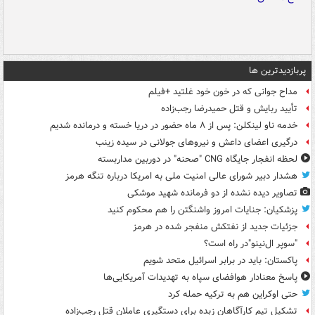
پربازدیدترین ها
مداح جوانی که در خون خود غلتید +فیلم
تأیید ربایش و قتل حمیدرضا رجب‌زاده
خدمه ناو لینکلن: پس از ۸ ماه حضور در دریا خسته و درمانده‌ شدیم
درگیری اعضای داعش و نیروهای جولانی در سیده زینب
لحظه انفجار جایگاه CNG "صحنه" در دوربین مداربسته
هشدار دبیر شورای عالی امنیت ملی به امریکا درباره تنگه هرمز
تصاویر دیده‌ نشده از دو فرمانده شهید موشکی
پزشکیان: جنایات امروز واشنگتن را هم محکوم کنید
جزئیات جدید از نفتکش منفجر شده در هرمز
"سوپر ال‌نینو"در راه است؟
پاکستان: باید در برابر اسرائیل متحد شویم
پاسخ معنادار هوافضای سپاه به تهدیدات آمریکایی‌ها
حتی اوکراین هم به ترکیه حمله کرد
تشکیل تیم کارآگاهان زبده برای دستگیری عاملان قتل رجب‌زاده