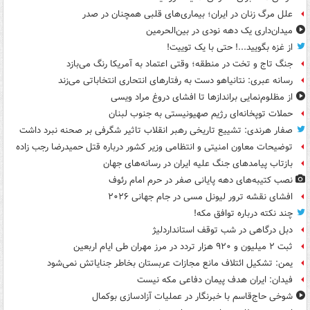
علل مرگ زنان در ایران؛ بیماری‌های قلبی همچنان در صدر
میدان‌داری یک دهه نودی در بین‌الحرمین
از غزه بگویید...! حتی با یک توییت!
جنگ تاج و تخت در منطقه؛ وقتی اعتماد به آمریکا رنگ می‌بازد
رسانه عبری: نتانیاهو دست به رفتارهای انتحاری انتخاباتی می‌زند
از مظلوم‌نمایی براندازها تا افشای دروغ مراد ویسی
حملات توپخانه‌ای رژیم صهیونیستی به جنوب لبنان
صفار هرندی: تشییع تاریخی رهبر انقلاب تاثیر شگرفی بر صحنه نبرد داشت
توضیحات معاون امنیتی و انتظامی وزیر کشور درباره قتل حمیدرضا رجب زاده
بازتاب پیامدهای جنگ علیه ایران در رسانه‌های جهان
نصب کتیبه‌های دهه پایانی صفر در حرم امام رئوف
افشای نقشه ترور لیونل مسی در جام جهانی ۲۰۲۶
چند نکته درباره توافق مکه!
دبل درگاهی در شب توقف استانداردلیژ
ثبت ۲ میلیون و ۹۲۰ هزار تردد در مرز مهران طی ایام اربعین
یمن: تشکیل ائتلاف مانع مجازات عربستان بخاطر جنایاتش نمی‌شود
فیدان: ایران هدف پیمان دفاعی مکه نیست
شوخی حاج‌قاسم با خبرنگار در عملیات آزادسازی بوکمال