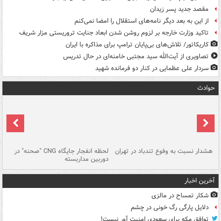
مقصد جدید پسر زیدان
از این به بعد دیگر نامه‌های استقلال را امضا نمی‌کنم
تاکید وزارت خارجه بر لزوم روشن شدن ابعاد جنایت تروریستی مزار شریف
کاریکاتور/ تلاش‌های بی‌پایان ترامپ برای مذاکره با ایران
تصاویری از آیت‌الله سید مجتبی خامنه‌ای در حال تدریس
سردار علی عظمایی در کنار دو فرمانده شهید
حوادث
ای
هشدار نسبت به وفوع تندباد در تهران
لحظه انفجار جایگاه CNG "صحنه" در
دس
دوربین مداربسته
ات
آخرین اخبار
شکار تمساح در مالزی
دلایل پارگی رگ خونی در چشم
توافق مکه برای سعودی امنیت آور نیست!