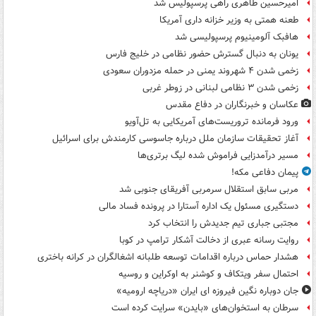
امیرحسین طاهری راهی پرسپولیس شد
طعنه همتی به وزیر خزانه داری آمریکا
هافبک آلومینیوم پرسپولیسی شد
یونان به دنبال گسترش حضور نظامی در خلیج فارس
زخمی شدن ۴ شهروند یمنی در حمله مزدوران سعودی
زخمی شدن ۳ نظامی لبنانی در زوطر غربی
عکاسان و خبرنگاران در دفاع مقدس
ورود فرمانده تروریست‌های آمریکایی به تل‌آویو
آغاز تحقیقات سازمان ملل درباره جاسوسی کارمندش برای اسرائیل
مسیر درآمدزایی فراموش شده لیگ برتری‌ها
پیمان دفاعی مکه!
مربی سابق استقلال سرمربی آفریقای جنوبی شد
دستگیری مسئول یک اداره آستارا در پرونده فساد مالی
مجتبی جباری تیم جدیدش را انتخاب کرد
روایت رسانه عبری از دخالت آشکار ترامپ در کوبا
هشدار حماس درباره اقدامات توسعه طلبانه اشغالگران در کرانه باختری
احتمال سفر ویتکاف و کوشنر به اوکراین و روسیه
جان دوباره نگین فیروزه ای ایران «دریاچه ارومیه»
سرطان به استخوان‌های «بایدن» سرایت کرده است