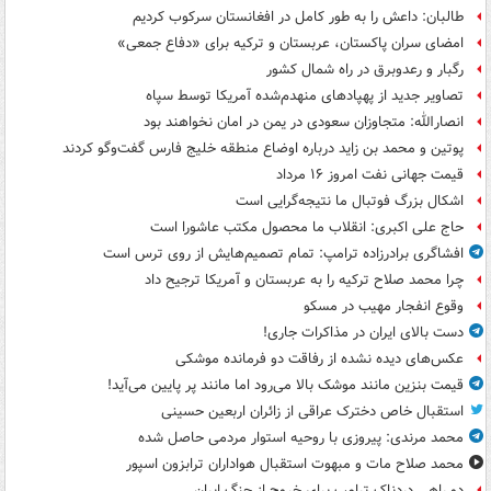
طالبان: داعش را به طور کامل در افغانستان سرکوب کردیم
امضای سران پاکستان، عربستان و ترکیه برای «دفاع جمعی»
رگبار و رعدوبرق در راه شمال کشور
تصاویر جدید از پهپادهای منهدم‌شده آمریکا توسط سپاه
انصارالله: متجاوزان سعودی در یمن در امان نخواهند بود
پوتین و محمد بن زاید درباره اوضاع منطقه خلیج فارس گفت‌وگو کردند
قیمت جهانی نفت امروز ۱۶ مرداد
اشکال بزرگ فوتبال ما نتیجه‌گرایی است
حاج علی اکبری: انقلاب ما محصول مکتب عاشورا است
افشاگری برادرزاده ترامپ: تمام تصمیم‌هایش از روی ترس است
چرا محمد صلاح ترکیه را به عربستان و آمریکا ترجیح داد
وقوع انفجار مهیب در مسکو
دست بالای ایران در مذاکرات جاری!
عکس‌های دیده نشده از رفاقت دو فرمانده‌ موشکی
قیمت بنزین مانند موشک بالا می‌رود اما مانند پر پایین می‌آید!
استقبال خاص دخترک عراقی از زائران اربعین حسینی
محمد مرندی: پیروزی با روحیه استوار مردمی حاصل شده
محمد صلاح مات و مبهوت استقبال هواداران ترابزون اسپور
دو راهی دردناک ترامپ برای خروج از جنگ ایران