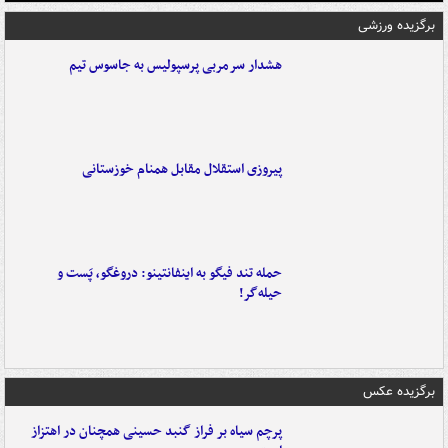
برگزیده ورزشی
هشدار سرمربی پرسپولیس به جاسوس تیم
پیروزی استقلال مقابل همنام خوزستانی
حمله تند فیگو به اینفانتینو: دروغگو، پَست‌ و
حیله‌گر!
برگزیده عکس
پرچم سیاه بر فراز گنبد حسینی همچنان در اهتزاز