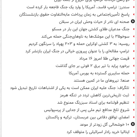
سندرز: ترامپ فاسد، آمریکا را وارد یک جنگ فاجعه بار کرده است
پاسخ تأمین‌اجتماعی به زمان پرداخت مابه‌التفاوت حقوق بازنشستگان
صحنه ای نادر از حیات وحش ایران در سبلان
جنگ مدعیان طلای کشتی جهان این بار در مسکو
سوخو۳۵ با این موشک‌ها به ناوهای‌جنگی حمله می‌کند
روسیه: به ۳ کشتی اوکراین حمله و ۲۰۳ پهپاد را سرنگون کردیم
ترامپ مقاله‌ای را با عنوان پیروزی خیالی در جنگ ایران بازنشر کرد
قیمت جهانی طلا امروز ۱۶ مرداد
برخورد پراید با تیر برق ۲ فوتی بر جای گذاشت
حمله سایبری گسترده به بورس آمریکا
صنعا: نیروهای ما در کمین‌ هستند
تلگراف: جنگ علیه ایران ممکن است به یکی از اشتباهات تاریخ تبدیل شود
ثبت تاریخی‌ترین کاهش تردد در تنگه هرمز
تنظیم قولنامه برای اسناد سبزرنگ ممنوع شد
شروع تلخ مدافع تیم ملی پس از جدایی از پرسپولیس
امضای توافق دفاعی بین عربستان، ترکیه و پاکستان
۱۰ خوشحالی گل زودتر از موعد
ایتالیا خرید رادار اسرائیلی را متوقف کرد