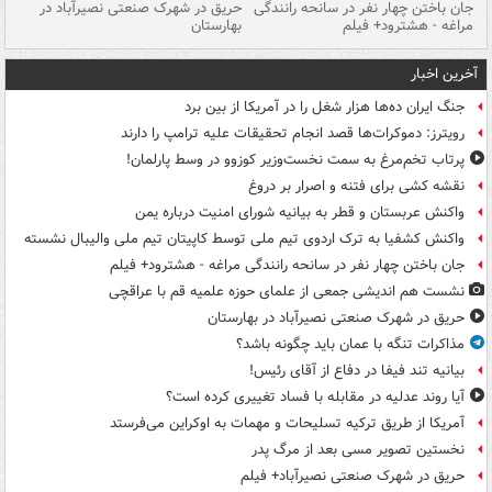
جان باختن چهار نفر در سانحه رانندگی
حریق در شهرک صنعتی نصیرآباد در
حر
مراغه - هشترود+ فیلم
بهارستان
فی
آخرین اخبار
جنگ ایران ده‌ها هزار شغل را در آمریکا از بین برد
رویترز: دموکرات‌ها قصد انجام تحقیقات علیه ترامپ را دارند
پرتاب تخم‌مرغ به سمت نخست‌وزیر کوزوو در وسط پارلمان!
نقشه کشی برای فتنه و اصرار بر دروغ
واکنش عربستان و قطر به بیانیه شورای امنیت درباره یمن
واکنش کشفیا به ترک اردوی تیم ملی توسط کاپیتان تیم ملی والیبال نشسته
جان باختن چهار نفر در سانحه رانندگی مراغه - هشترود+ فیلم
نشست هم اندیشی جمعی از علمای حوزه علمیه قم با عراقچی
حریق در شهرک صنعتی نصیرآباد در بهارستان
مذاکرات تنگه با عمان باید چگونه باشد؟
بیانیه تند فیفا در دفاع از آقای رئیس!
آیا روند عدلیه در مقابله با فساد تغییری کرده است؟
آمریکا از طریق ترکیه تسلیحات و مهمات به اوکراین می‌فرستد
نخستین تصویر مسی بعد از مرگ پدر
حریق در شهرک صنعتی نصیرآباد+ فیلم