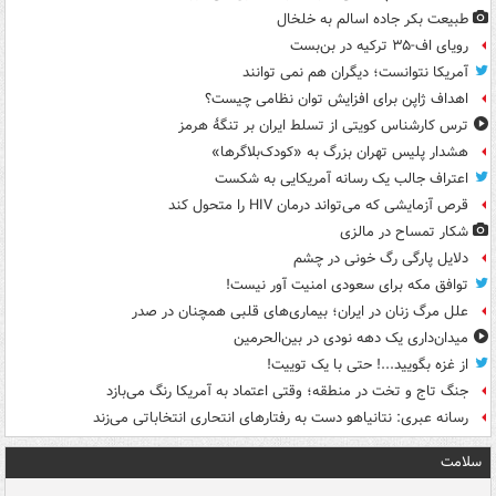
طبیعت بکر جاده اسالم به خلخال
رویای اف-۳۵ ترکیه در بن‌بست
آمریکا نتوانست؛ دیگران هم نمی توانند
اهداف ژاپن برای افزایش توان نظامی چیست؟
ترس کارشناس کویتی از تسلط ایران بر تنگۀ هرمز
هشدار پلیس تهران بزرگ به «کودک‌بلاگرها»
اعتراف جالب یک رسانه آمریکایی به شکست
قرص آزمایشی که می‌تواند درمان HIV را متحول کند
شکار تمساح در مالزی
دلایل پارگی رگ خونی در چشم
توافق مکه برای سعودی امنیت آور نیست!
علل مرگ زنان در ایران؛ بیماری‌های قلبی همچنان در صدر
میدان‌داری یک دهه نودی در بین‌الحرمین
از غزه بگویید...! حتی با یک توییت!
جنگ تاج و تخت در منطقه؛ وقتی اعتماد به آمریکا رنگ می‌بازد
رسانه عبری: نتانیاهو دست به رفتارهای انتحاری انتخاباتی می‌زند
سلامت