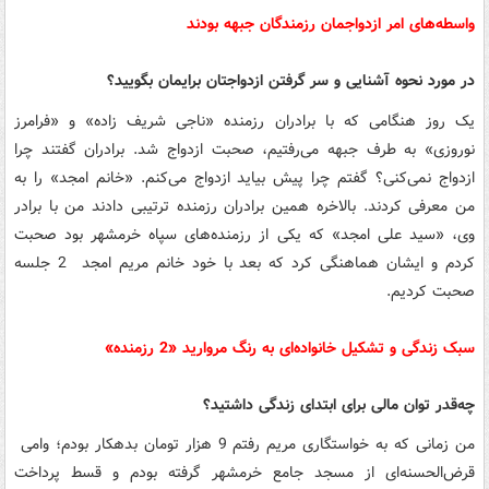
واسطه‌های امر ازدواجمان رزمندگان جبهه بودند
در مورد نحوه آشنایی و سر گرفتن ازدواجتان برایمان بگویید؟
یک روز هنگامی که با برادران رزمنده «ناجی شریف زاده» و «فرامرز
نوروزی» به طرف جبهه می‌رفتیم، صحبت ازدواج شد. برادران گفتند چرا
ازدواج نمی‌کنی؟ گفتم چرا پیش بیاید ازدواج می‌کنم. «خانم امجد» را به
من معرفی کردند. بالاخره همین برادران رزمنده ترتیبی دادند من با برادر
وی، «سید علی امجد» که یکی از رزمنده‌های سپاه خرمشهر بود صحبت
کردم و ایشان هماهنگی کرد که بعد با خود خانم مریم امجد 2 جلسه
صحبت کردیم.
سبک زندگی و تشکیل خانواده‌ای به رنگ مروارید «2 رزمنده»
چه‌قدر توان مالی برای ابتدای زندگی داشتید؟
من زمانی که به خواستگاری مریم رفتم 9 هزار تومان بدهکار بودم؛ وامی
قرض‌الحسنه‌ای از مسجد جامع خرمشهر گرفته بودم و قسط پرداخت