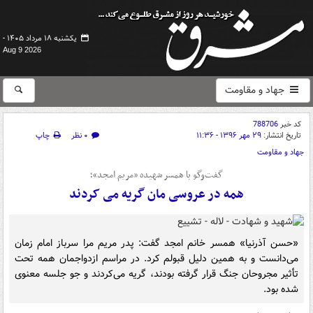
یکشنبه ۱۸ مرداد ۱۴۰۵ -
Aug 9 2026
جهاد و مقاومت
کد خبر
788706
تاریخ انتشار:
۲۹ مهر ۱۳۹۶ - ۱۱:۳۶
۰ نظر
چاپ
جهاد و مقاومت
گفت‌وگو با همسر شهیده «مریم امجد»؛
همه در عروسی مان گریه می کردند
«حسن آذرنیا» همسر خانم امجد گفت: پدر مریم مرا سرباز امام زمان
می‌دانست و به همین دلیل قبولم کرد. در مراسم ازدواجمان همه تحت
تأثیر مجروحان جنگ قرار گرفته بودند، گریه می‌کردند و جو جلسه معنوی
شده بود.