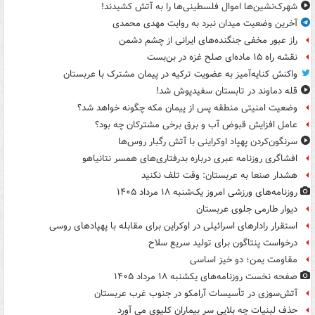
شهرک‌نشین‌ها اموال فلسطینی‌ها را به آتش کشیدند!
آخرین وضعیت میدان نبرد به روایت مهدی محمدی
راز عبور مخفی جنگنده‌های ایرانی از چشم دشمن
نقشه راه ۱۵ ماده‌ای صلح غزه در بن‌بست
واکنش کنایه‌آمیز به عضویت ترکیه در پیمان مشترک با عربستان
قله دماوند در تابستان سفیدپوش شد!
وضعیت امنیتی منطقه پس از پیمان مکه چگونه خواهد شد؟
عامل افزایش قبوض آب و برق برخی مشترکان چه بود؟
سرنگون‌کردن پهپاد اوکراینی با آتش رگبار روس‌ها
افشاگری روزنامه عبری درباره بدرفتاری‌های همسر نتانیاهو
هشدار صنعا به عربستان: وقت تلف نکنید
روزنامه‌های ورزشی امروز یک‌شنبه ۱۸ مرداد ۱۴۰۵
دیوار طارمی جلوی عربستان
استقرار رادارهای اسرائیلی در اوکراین برای مقابله با پهپادهای روسی
درخواست پنتاگون برای تولید سریع سلاح
مقاومت یمن؛ دو خیز اساسی
صفحه نخست روزنامه‌های یکشنبه ۱۸ مرداد ۱۴۰۵
آتش‌سوزی در تأسیسات آرامکو در جنوب غرب عربستان
حذف لبنیات چه بلایی سر بیماران کلیوی می آورد