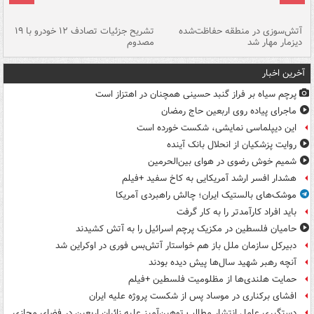
تصادف مرگبار در محور اهواز–شوش ۲
آتش‌سوزی در منطقه حفاظت‌شده
تشریح جزئیات تصادف ۱۲ خودرو با ۱۹
پا
دیزمار مهار شد
مصدوم
آخرین اخبار
پرچم سیاه بر فراز گنبد حسینی همچنان در اهتزاز است
ماجرای پیاده روی اربعین حاج رمضان
این دیپلماسی نمایشی، شکست خورده است
روایت پزشکیان از انحلال بانک آینده
شمیم خوش رضوی در هوای بین‌الحرمین
هشدار افسر ارشد آمریکایی به کاخ سفید +فیلم
موشک‌های بالستیک ایران؛ چالش راهبردی آمریکا
باید افراد کارآمدتر را به کار گرفت
حامیان فلسطین در مکزیک پرچم اسرائیل را به آتش کشیدند
دبیرکل سازمان ملل باز هم خواستار آتش‌بس فوری در اوکراین شد
آنچه رهبر شهید سال‌ها پیش دیده بودند
حمایت هلندی‌ها از مظلومیت فلسطین +فیلم
افشای برکناری در موساد پس از شکست پروژه علیه ایران
دستگیری عامل انتشار مطالب توهین‌آمیز علیه زائران اربعین در فضای مجازی