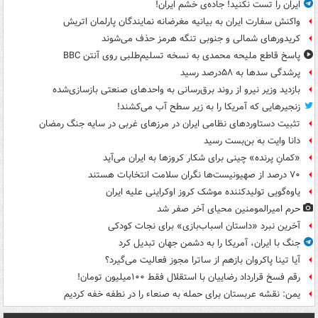
ایران را تست نکنید! جاده‌ی خشم ایران!
واکنش سفارت ایران به بیانیه مغرضانه نمایندگان پارلمان اتریش
کریدورهای شمالی و جنوبی تنگه هرمز حذف می‌شوند
پاسخ قاطع ملیحه محمدی به نسخه تسلیم‌طلبی روی آنتن BBC
پرشدگی سدها به ۵۸درصد رسید
بازدید وزیر نیرو از روند برق‌رسانی به واحدهای صنعتی بازسازی‌شده
زنجیرهایی که آمریکا را به زیر سطح آب می‌کشند!
تثبیت دستاوردهای نظامی ایران در مرزهای غربی در سایه جنگ رمضان
دانا وایت به بن‌بست رسید
«کمانِ پرنده» چینی برای شکار کروزها به ایران می‌آید
۷۰ درصد از صهیونیست‌ها نگران سلامت انتخابات هستند
یاوه‌گویی تولیدکننده موشک کروز اوکراینی علیه ایران
حرم امیرالمومنین محیای آخر صفر شد
آخرین نبرد «داستان اسباب‌بازی» برای نجات کودکی
جنگ با ایران، آمریکا را به دشمن جهان تبدیل کرد
آیا تینا پاکروان بازهم از ساترا مجوز فعالیت می‌گیرد؟
رقم فسخ قرارداد رضاییان با استقلال فقط ۱۰۰میلیون تومان!
یمن: نقشه عربستان برای حمله به صنعاء را در نطفه خفه کردیم