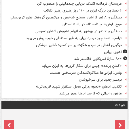
عربستان فرمانده ائتلاف دریایی چندملیتی را منصوب کرد
۶ دستاورد بزرگ ایران در ۱۶۰ روز رهبری رهبر انقلاب
دستگیری ۸ نفر از اشرار مسلح شاخص و مرتبطین گروهک های تروریستی
موج بارش‌های تابستانه در راه ۱۱ استان
دستگیری ۶ نفر در بهشهر به اتهام تشویش اذهان عمومی
ترامپ: همه چیز درباره ایران به طور استثنایی خوب پیش می‌رود
درگیری لفظی ترامپ و هگزث بر سر کمبود ذخایر موشکی
آهوی ایرانی
۸۰۰ سازۀ آمریکایی خاکستر شد
«کمانِ پرنده» چینی برای شکار کروزها به ایران می‌آید
ونس: ایرانی‌ها مذاکره‌کنندگان سرسختی هستند
دردسر جدید برای سرخپوشان
تکذیب ادعای «نحوه ردزنی محل استقرار شهید لاریجانی»
ماهواره ایرانی که از سد ابرها عبور می‌کند
حوادث