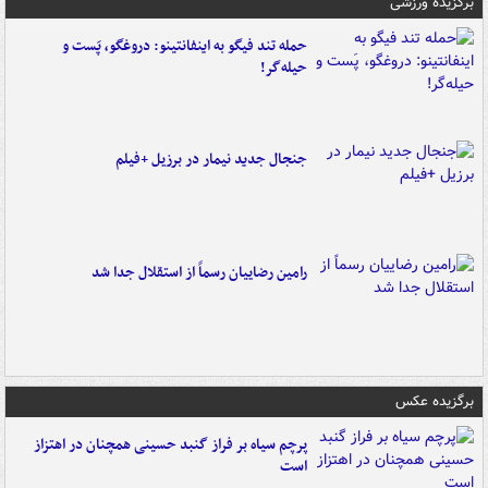
برگزیده ورزشی
حمله تند فیگو به اینفانتینو: دروغگو، پَست‌ و
حیله‌گر!
جنجال جدید نیمار در برزیل +فیلم
رامین رضاییان رسماً از استقلال جدا شد
برگزیده عکس
پرچم سیاه بر فراز گنبد حسینی همچنان در اهتزاز
است