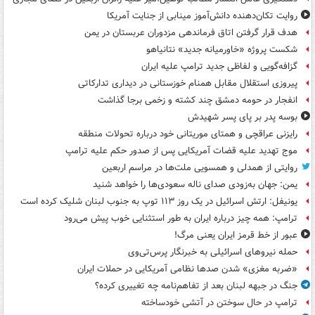
روایت تکان‌دهنده دانش‌آموز مینابی از جنایت آمریکا
هدف قرار گرفتن اتاق‌ فرماندهی مزدوران عربستان در یمن
شکست پروژه «خاورمیانه جدید» نتانیاهو
گزافه‌گویی و لفاظی جدید ترامپ علیه ایران
پیروزی استقلال مقابل همنام خوزستانی در دیداری تدارکاتی
انفجار در حومه دمشق چند کشته و زخمی برجا گذاشت
بوسه‌ پدر بر پای پسر شهیدش
رایزنی عراقچی و همتای موریتانی خود درباره تحولات منطقه
موج تهدید علیه قضات آمریکایی پس از صدور حکم علیه ترامپ
روایتی از همدلی و همسویی ملت‌ها در مراسم اربعین
یمن: جهان به‌زودی صدای ناله سعودی‌ها را خواهد شنید
یونیفل: ارتش اسرائیل در یک روز ۱۱۳ توپ به جنوب لبنان شلیک کرده است
ترامپ: همه چیز درباره ایران به طور استثنایی خوب پیش می‌رود
عبور از خط قرمز ایران یعنی مرگ!
حمله نیروهای اسرائیلی به خبرنگار پرس‌تی‌وی
«ضربه مغزی» شدن صدها نظامی آمریکایی در حملات ایران
جنگ در جبهه لبنان بعد از تفاهم‌نامه چه تغییری کرده؟
ترامپ در حال سوختن در آتشی خودساخته