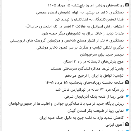
روزنامه‌های ورزشی امروز پنج‌شنبه ۱۵ مرداد ۱۴۰۵
دستگیری ۶ نفر در بهشهر به اتهام تشویش اذهان عمومی
فیفا توهین‌کنندگان به اینفانتینو را تهدید کرد
اعتراف ارتش اسرائیل به هلاکت ۲ افسر در تله انفجاری حزب‌الله
بغداد: نباید از خاک عراق به کشورهای دیگر حمله شود
دستگیری ۸ نفر از اشرار مسلح شاخص و مرتبطین گروهک های تروریستی
درگیری لفظی ترامپ و هگزث بر سر کمبود ذخایر موشکی
دردسر جدید برای سرخپوشان
موج بارش‌های تابستانه در راه ۱۱ استان
ونس: ایرانی‌ها مذاکره‌کنندگان سرسختی هستند
ترامپ: توافق با ایران را ترجیح می‌دهم
صفحه نخست روزنامه‌های پنجشنبه ۱۵ مرداد ۱۴۰۵
راز مرگ مرد ۷۲ ساله در تهرانپارس فاش شد
قابی زیبا از قلعه بابک آذربایجان شرقی
ریزش پایگاه جدید ترامپ بافاصله‌گیری جوانان و اقلیت‌ها از جمهوری‌خواهان
نمایی زیبا از طبیعت بکر استان گیلان
کاهش شدید واردات نفت چین به دلیل جنگ علیه ایران
آهوی ایرانی