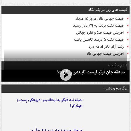
قیمت‌های روز در یک نگاه
قیمت جهانی طلا امروز ۱۵ مرداد
قیمت نفت برنت به ۷۹ دلار رسید
افزایش قیمت طلا و نقره جهانی
قیمت نفت ۵ درصد کاهش یافت
رشد آرام دلار ادامه دارد
افزایش قیمت جهانی طلا
فیلم برگزیده
صاعقه جان فوتبالیست تایلندی را گرفت!
برگزیده ورزشی
حمله تند فیگو به اینفانتینو: دروغگو، پَست‌ و
حیله‌گر!
جنجال جدید نیمار در برزیل +فیلم