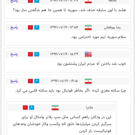
پاسخ
۱۲:۳۴ - ۱۳۹۶/۰۷/۱۹
vahid
0
19
هلند با اون سابقه حذف شد، سوریه تا همین جا هم شگفتی ساز بود؟
پاسخ
رضا پورفغانی
۱۳:۵۴ - ۱۳۹۶/۰۷/۱۹
32
11
سلام.سوریه تیم مورد احترامی بود.
پاسخ
۱۵:۲۹ - ۱۳۹۶/۰۷/۱۹
6
18
خوب شد باختن آه مردم ایران پشتشون بود
پاسخ
۱۹:۱۵ - ۱۳۹۶/۰۷/۱۹
0
4
چرا سكته مغزي كرده ،اگر بخاطر فوتبال بود بايد سكته قلبي مي كرد.
مانترا
0
1
این در ودکان راهم کسانی مثل سپ بلاتر وامثال او برای
سرگرم کردن میلیاردها خلق اله وکسب وکار خودشان وعدهای
فوتبالیست باز کردن