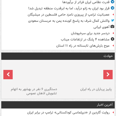
قدرت نظامی ایران فراتر از برآوردها
قرار بود ایران به زانو درآید، اما به ابرقدرت منطقه تبدیل شد!
عصبانیت ترامپ از پیروزی نامزد حامی فلسطین در میشیگان
واکنش کمال شرف به پاسخ کوبنده یمن به عربستان سعودی
آهوی ایرانی
دردسر جدید برای سرخپوشان
مشاهده ۴ پلنگ در ارتفاعات میناب
موج بارش‌های تابستانه در راه ۱۱ استان
حوادث
ن
پاییز پرباران در راه ایران
دستگیری ۶ نفر در بهشهر به اتهام
تشویش اذهان عمومی
اس
آخرین اخبار
روایت گاردین از «دیپلماسی کودکستانی» ترامپ در برابر ایران