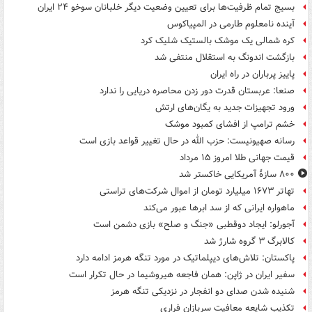
بسیج تمام ظرفیت‌ها برای تعیین وضعیت دیگر خلبانان سوخو ۲۴ ایران
آینده نامعلوم طارمی در المپیاکوس
کره شمالی یک موشک بالستیک شلیک کرد
بازگشت اندونگ به استقلال منتفی شد
پاییز پرباران در راه ایران
صنعا: عربستان قدرت دور زدن محاصره دریایی را ندارد
ورود تجهیزات جدید به یگان‌های ارتش
خشم ترامپ از افشای کمبود موشک
رسانه صهیونیست: حزب الله در حال تغییر قواعد بازی است
قیمت جهانی طلا امروز ۱۵ مرداد
۸۰۰ سازۀ آمریکایی خاکستر شد
تهاتر ۱۶۷۳ میلیارد تومان از اموال شرکت‌های تراستی
ماهواره ایرانی که از سد ابرها عبور می‌کند
آجورلو: ایجاد دوقطبی «جنگ و صلح‌» بازی دشمن است
کالابرگ ۳ گروه شارژ شد
پاکستان: تلاش‌های دیپلماتیک در مورد تنگه هرمز ادامه دارد
سفیر ایران در ژاپن: همان فاجعه هیروشیما در حال تکرار است
شنیده شدن صدای دو انفجار در نزدیکی تنگه هرمز
تکذیب شایعه معافیت سربازان فراری