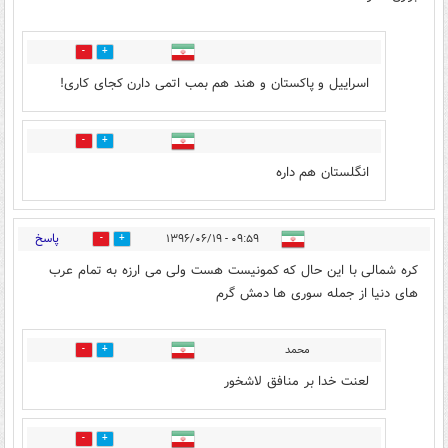
1
23
اسراییل و پاکستان و هند هم بمب اتمی دارن کجای کاری!
1
12
انگلستان هم داره
پاسخ
۰۹:۵۹ - ۱۳۹۶/۰۶/۱۹
36
23
کره شمالی با این حال که کمونیست هست ولی می ارزه به تمام عرب
های دنیا از جمله سوری ها دمش گرم
محمد
3
23
لعنت خدا بر منافق لاشخور
5
23