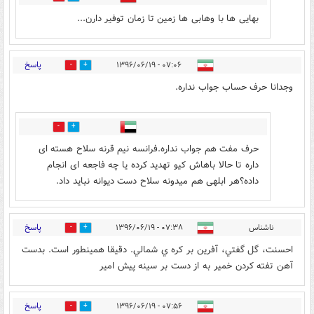
بهایی ها با وهابی ها زمین تا زمان توفیر دارن...
پاسخ
۰۷:۰۶ - ۱۳۹۶/۰۶/۱۹
8
102
وجدانا حرف حساب جواب نداره.
4
1
حرف مفت هم جواب نداره.فرانسه نیم قرنه سلاح هسته ای
داره تا حالا باهاش کیو تهدید کرده یا چه فاجعه ای انجام
داده؟هر ابلهی هم میدونه سلاح دست دیوانه نباید داد.
پاسخ
ناشناس
۰۷:۳۸ - ۱۳۹۶/۰۶/۱۹
11
92
احسنت، گل گفتي، آفرين بر كره ي شمالي. دقيقا همينطور است. بدست
آهن تفته كردن خمير به از دست بر سينه پيش امير
پاسخ
۰۷:۵۶ - ۱۳۹۶/۰۶/۱۹
16
77