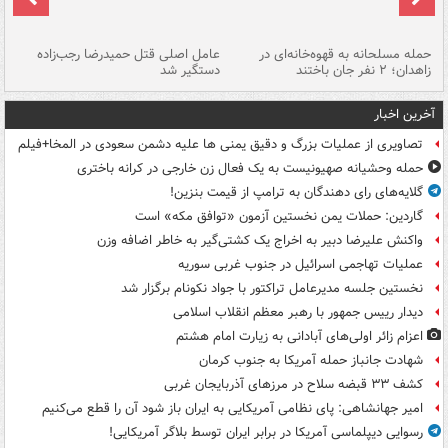
حمله مسلحانه به قهوه‌خانه‌ای در
عامل اصلی قتل حمیدرضا رجب‌زاده
گر
زاهدان؛ ۲ نفر جان باختند
دستگیر شد
نا
آخرین اخبار
تصاویری از عملیات بزرگ و دقیق یمنی ها علیه دشمن سعودی در المخا+فیلم
حمله وحشیانه صهیونیست به یک فعال زن خارجی در کرانه باختری
گلایه‌های رای دهندگان به ترامپ از قیمت بنزین!
گاردین: حملات یمن نخستین آزمون «توافق مکه» است
واکنش علیرضا دبیر به اخراج یک کشتی‌گیر به خاطر اضافه وزن
عملیات تهاجمی اسرائیل در جنوب غربی سوریه
نخستین جلسه مدیرعامل تراکتور با جواد نکونام برگزار شد
دیدار رییس جمهور با رهبر معظم انقلاب اسلامی
اعزام زائر اولی‌های آبادانی به زیارت امام هشتم
شهادت جانباز حمله آمریکا به جنوب کرمان
کشف ۳۳ قبضه سلاح در مرزهای آذربایجان غربی
امیر جهانشاهی: پای نظامی آمریکایی به ایران باز شود آن را قطع می‌کنیم
رسوایی دیپلماسی آمریکا در برابر ایران توسط بلاگر آمریکایی!