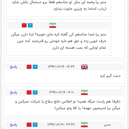
منم برا پخمه ای مثل تو متاسفم فعلا برو دستمال بکش شاید
ارباب کدخدا یه چیزی جلوت بندازه
2
8
منم برا شما متاسفم کی گفته کره جای خوبیه؟ اینا دارن میگن
حرف خوبی زده و حق هم داره خودش رو قدرتمند کنه عین
تمام اونایی که بمب هسته ای دارن
پاسخ
۱۴:۳۶ - ۱۳۹۶/۰۶/۱۹
0
14
دمت گرم کره
پاسخ
۱۶:۱۱ - ۱۳۹۶/۰۶/۱۹
0
11
دقیقا هم راست میگه همینا تو اجلاس خلع سلاح یا شرکت نمیکنن و
میگن برا امنیتمون مهمه! یا کلا وتو میکنن!
پاسخ
حسن
۲۳:۴۲ - ۱۳۹۶/۰۶/۱۹
0
2