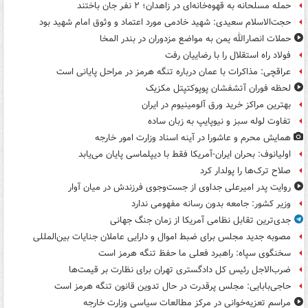
حمله مسلحانه به قهوه‌خانه‌ای در زاهدان؛ ۲ نفر جان باختند
حجت‌الاسلام سعیدی: شهید خادمی مورد اعتماد و وثوق امام شهید بود
حملات انصارالله یمن به مواضع مزدوران در بندر المخا
فولاد راه استقلال را با رضاییان رفت
عراقچی: مذاکرات با عمان درباره تنگه هرمز در مراحل پایانی است
لحظه فوران آتشفشان پوپوکتپتل مکزیک
بهترین مراکز خرید ورق آلومینیوم در ایران
تفاوت لوله سبز و نیوپایپ به زبان ساده
همایش محرم و عاشورا در آینه اسناد وزارت امور خارجه
اولیانوف: بحران ایران-آمریکا فقط با دیپلماسی پایان می‌یابد
صلاح ترک‌ها را پولدار کرد
روایت پدر امیرعلی جداوی از جست‌وجوی فرزندش در میان آوار
وزیر کشور: جامعه بدون رسانه مفهومی ندارد
جدی‌ترین تقابل نظامی آمریکا از زمان جنگ جهانی
مصوبه جدید مجلس برای ضبط اموال و دارایی عاملان جنایات بین‌المللی
سخنگوی سپاه: راهبرد فعلی ما حفظ تنگه هرمز است
ضرب‌الاجل رئیس کل دادگستری تهران برای نظارت بر قیمت‌ها
حاجی‌بابایی: مجلس پرقدرت در حال تدوین قانون تنگه هرمز است
مراسم تعزیه‌خوانی در مرکز مطالعات سیاسی وزارت خارجه