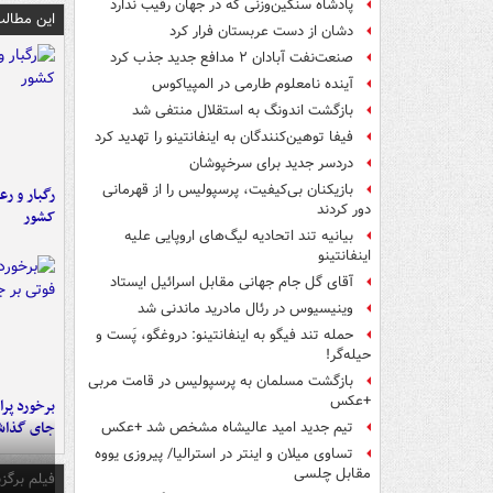
پادشاه سنگین‌وزنی که در جهان رقیب ندارد
این مطالب
دشان از دست عربستان فرار کرد
صنعت‌نفت آبادان ۲ مدافع جدید جذب کرد
آینده نامعلوم طارمی در المپیاکوس
بازگشت اندونگ به استقلال منتفی شد
فیفا توهین‌کنندگان به اینفانتینو را تهدید کرد
دردسر جدید برای سرخپوشان
بازیکنان بی‌کیفیت، پرسپولیس را از قهرمانی
رگبار و رع
دور کردند
کشور
بیانیه تند اتحادیه لیگ‌های اروپایی علیه
اینفانتینو
آقای گل جام جهانی مقابل اسرائیل ایستاد
وینیسیوس در رئال مادرید ماندنی شد
حمله تند فیگو به اینفانتینو: دروغگو، پَست‌ و
حیله‌گر!
بازگشت مسلمان به پرسپولیس در قامت مربی
+عکس
جای گذا
تیم جدید امید عالیشاه مشخص شد +عکس
تساوی میلان و اینتر در استرالیا/ پیروزی یووه
مقابل چلسی
فیلم برگزی