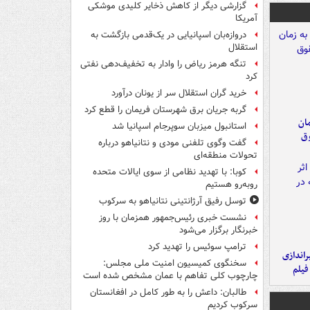
گزارشی دیگر از کاهش ذخایر کلیدی موشکی
آمریکا
دروازه‌بان اسپانیایی در یک‌قدمی بازگشت به
استقلال
تنگه هرمز ریاض را وادار به تخفیف‌دهی نفتی
کرد
خرید گران استقلال سر از یونان درآورد
گربه جریان برق شهرستان فریمان را قطع کرد
مان
استانبول میزبان سوپرجام اسپانیا شد
وق
گفت وگوی تلفنی مودی و نتانیاهو درباره
تحولات منطقه‌ای
کوبا: با تهدید نظامی از سوی ایالات متحده
روبه‌رو هستیم
توسل رفیق آرژانتینی نتانیاهو به سرکوب
نشست خبری رئیس‌جمهور همزمان با روز
خبرنگار برگزار می‌شود
ترامپ سوئیس را تهدید کرد
یراندازی
سخنگوی کمیسیون امنیت ملی مجلس:
فیلم
چارچوب کلی تفاهم با عمان مشخص شده است
طالبان: داعش را به طور کامل در افغانستان
سرکوب کردیم