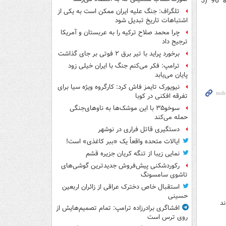
با توجه به همزمانی بازی‌های هفته پایانی این مسابقه روز سه شنبه 14 شهریور ماه 96 (5
تلگراف: جنگ علیه ایران ممکن است به یکی از
اشتباهات تاریخ تبدیل شود
چرا محمد صلاح ترکیه را به عربستان و آمریکا
ترجیح داد
برخورد پراید با تیر برق ۲ فوتی بر جای گذاشت
ترامپ: فکر می‌کنم جنگ با ایران خیلی زود
پایان می‌یابد
نیویورک تایمز فاش کرد: کارگروه ویژه سیا برای
تفرقه افکنی در کوبا
سوخو۳۵ با این موشک‌ها به ناوهای‌جنگی
حمله می‌کند
دستگیری قاتل فراری در نوشهر
ایالات متحده واقعاً یک «ببر کاغذی» است!
نمایی زیبا از تنگه کریان جزیره قشم
رکوردشکنی پیش‌فروش جدیدترین گوشی‌های
تاشوی سامسونگ
استقبال خاص دخترک عراقی از زائران اربعین
حسینی
ند
افشاگری برادرزاده ترامپ: تمام تصمیم‌هایش از
روی ترس است