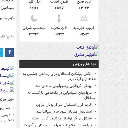
اذان صبح
طلوع آفتاب
اذان ظهر
سپتامبر) راس ساعت 19‌ و 30 
۱۲:۱۰
۰۵:۱۷
۰۳:۴۲
لازم به توضیح
غروب خورشید
اذان مغرب
نیمه‌شب شرعی
۲۳:۲۲
۱۹:۲۳
۱۹:۰۳
منبع: فا
تازه های ورزش
تلاش پزشکان استقلال برای رساندن چشمی به
هفته اول لیگ برتر
وینگر آفریقایی پرسپولیس ماندنی شد
دروازه‌بان اسپانیایی در یک‌قدمی بازگشت به
استقلال
اخبار مرتب
خرید گران استقلال سر از یونان درآورد
تساوی ب
استانبول میزبان سوپرجام اسپانیا شد
دومین ص
اشکال بزرگ فوتبال ما نتیجه‌گرایی است
+عکس و ف
چرا محمد صلاح ترکیه را به عربستان و آمریکا