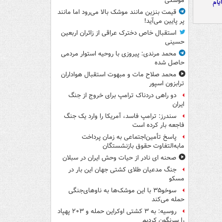
موشکی
یام
قیمت بنزین مانند موشک بالا می‌رود اما مانند
پر پایین می‌آید!
استقبال خاص دخترک عراقی از زائران اربعین
حسینی
محمد مرندی: پیروزی با روحیه استوار مردمی
حاصل شده
محمد صلاح مات و مبهوت استقبال هواداران
ترابزون اسپور
دو راهی دردناک ترامپ برای خروج از جنگ
ایران
سندرز: ترامپ فاسد، آمریکا را وارد یک جنگ
فاجعه بار کرده است
پاسخ تأمین‌اجتماعی به زمان پرداخت
مابه‌التفاوت حقوق بازنشستگان
صحنه ای نادر از حیات وحش ایران در سبلان
جنگ مدعیان طلای کشتی جهان این بار در
مسکو
سوخو۳۵ با این موشک‌ها به ناوهای‌جنگی
حمله می‌کند
روسیه: به ۳ کشتی اوکراین حمله و ۲۰۳ پهپاد
را سرنگون کردیم