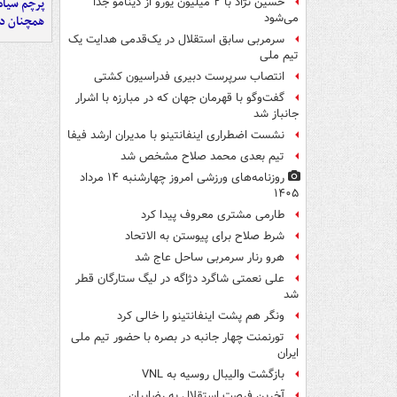
پرچم سیاه
حسین نژاد با ۲ میلیون یورو از دینامو جدا
می‌شود
همچنان در
سرمربی سابق استقلال در یک‌قدمی هدایت یک
تیم ملی
انتصاب سرپرست دبیری فدراسیون کشتی
گفت‌وگو با قهرمان جهان که در مبارزه با اشرار
جانباز شد
نشست اضطراری اینفانتینو با مدیران ارشد فیفا
تیم بعدی محمد صلاح مشخص شد
روزنامه‌های ورزشی امروز چهارشنبه ۱۴ مرداد
۱۴۰۵
طارمی مشتری معروف پیدا کرد
شرط صلاح برای پیوستن به الاتحاد
هرو رنار سرمربی ساحل عاج شد
علی نعمتی شاگرد دژاگه در لیگ ستارگان قطر
شد
ونگر هم پشت اینفانتینو را خالی کرد
تورنمنت چهار جانبه در بصره با حضور تیم ملی
ایران
بازگشت والیبال روسیه به VNL
آخرین فرصت استقلال به رضاییان