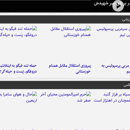
در بر پای پسر شهیدش
رزشی
ربی پرسپولیس به
پیروزی استقلال مقابل همنام
حمله تند فیگو به اینفانتین
م
خوزستانی
دروغگو، پَست‌ و حیله‌گر!
عکس