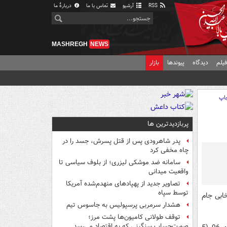
RSS
آرشیو
تماس با ما
دربارهٔ ما
MASHREGH
NEWS
یلم
دیدگاه
پیوندها
بازار
اپ
پربازدیدترین ها
پدر شاهرودی پس از قتل پسرش، جسد را در
چاه مخفی کرد
سامانه ضد موشکی لیزری؛ از بلوف سیاسی تا
واقعیت میدانی
تصاویر جدید از پهپادهای منهدم‌شده آمریکا
توسط سپاه
ابی جام
هشدار سرمربی پرسپولیس به جاسوس تیم
توقف طولانی کامیون‌ها پشت مرز؛
صورت‌حساب سنگینی که به اقتصاد می‌رسد