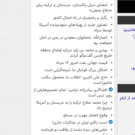
امضای سران پاکستان، عربستان و ترکیه برای
«دفاع جمعی»
رگبار و رعدوبرق در راه شمال کشور
تصاویر جدید از پهپادهای منهدم‌شده آمریکا
توسط سپاه
انصارالله: متجاوزان سعودی در یمن در امان
نخواهند بود
پوتین و محمد بن زاید درباره اوضاع منطقه
خلیج فارس گفت‌وگو کردند
قیمت جهانی نفت امروز ۱۶ مرداد
و:
اشکال بزرگ فوتبال ما نتیجه‌گرایی است
حاج علی اکبری: انقلاب ما محصول مکتب
عاشورا است
افشاگری برادرزاده ترامپ: تمام تصمیم‌هایش از
روی ترس است
چرا محمد صلاح ترکیه را به عربستان و آمریکا
ترجیح داد
وقوع انفجار مهیب در مسکو
دست بالای ایران در مذاکرات جاری!
عکس‌های دیده نشده از رفاقت دو فرمانده‌