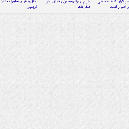
 بر فراز گنبد حسینی
حرم امیرالمومنین محیای آخر
حال و هوای سامرا بعد از ا
 اهتزاز است
صفر شد
اربعین