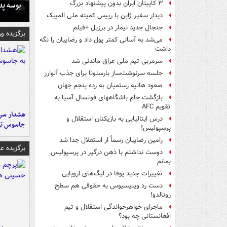
۳ کاپیتان ایران بدون پیشنهاد بزرگ
بوسه‌ پ
دیدار سفیر ژاپن با رییس کمیته ملی المپیک
جنجال جدید نیمار در برزیل +فیلم
برگزیده و
می‌شد به آسانی کمتر پول داد و رضاییان را نگه
داشت
سرمربی تیم ملی عراق ماندنی شد
جلسه سرنوشت‌ساز بارسلونا برای جذب آلوارز
صعود هانیه رستمیان به رده پنجم جهان
بازگشت جام باشگاههای فوتسال آسیا به
تقویم AFC
هشدار سرم
درس ایتالیایی‌ به بازیکنان استقلال و
جاسوس تی
پرسپولیس!
رامین رضاییان رسماً از استقلال جدا شد
برگزیده 
دوست نداشتم با ذهن درگیر در پرسپولیس
بمانم
تغییرات جدید یوفا در لیگ‌های اروپایی
دست رد وینیسیوس به حقوقی هم سطح
رونالدو!
ماجرای خواهرخواندگی استقلال و تیم
افغانستانی چه بود؟