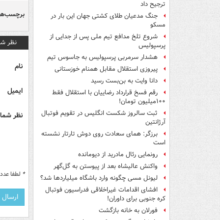
ترجیح داد
برچسب‌ها
جنگ مدعیان طلای کشتی جهان این بار در
مسکو
شروع تلخ مدافع تیم ملی پس از جدایی از
نظر شم
پرسپولیس
هشدار سرمربی پرسپولیس به جاسوس تیم
نام
پیروزی استقلال مقابل همنام خوزستانی
دانا وایت به بن‌بست رسید
ایمیل
رقم فسخ قرارداد رضاییان با استقلال فقط
۱۰۰میلیون تومان!
ثبت سالروز شکست انگلیس در تقویم فوتبال
نظر شما 
آرژانتین
برزگر: همای سعادت روی دوش تارتار نشسته
است
رونمایی رئال مادرید از دیومانده
واکنش عالیشاه بعد از پیوستن به گل‌گهر
*
لطفا عدد م
لیونل مسی چگونه وارد باشگاه میلیاردها شد؟
افشای اقدامات غیراخلاقی فدراسیون فوتبال
کره جنوبی برای داوران!
فورلان به خانه بازگشت