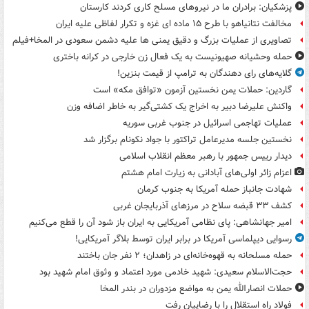
پزشکیان: برادران ما در نیروهای مسلح کاری کردند کارستان
مخالفت نتانیاهو با طرح ۱۵ ماده ای غزه و تکرار لفاظی علیه ایران
تصاویری از عملیات بزرگ و دقیق یمنی ها علیه دشمن سعودی در المخا+فیلم
حمله وحشیانه صهیونیست به یک فعال زن خارجی در کرانه باختری
گلایه‌های رای دهندگان به ترامپ از قیمت بنزین!
گاردین: حملات یمن نخستین آزمون «توافق مکه» است
واکنش علیرضا دبیر به اخراج یک کشتی‌گیر به خاطر اضافه وزن
عملیات تهاجمی اسرائیل در جنوب غربی سوریه
نخستین جلسه مدیرعامل تراکتور با جواد نکونام برگزار شد
دیدار رییس جمهور با رهبر معظم انقلاب اسلامی
اعزام زائر اولی‌های آبادانی به زیارت امام هشتم
شهادت جانباز حمله آمریکا به جنوب کرمان
کشف ۳۳ قبضه سلاح در مرزهای آذربایجان غربی
امیر جهانشاهی: پای نظامی آمریکایی به ایران باز شود آن را قطع می‌کنیم
رسوایی دیپلماسی آمریکا در برابر ایران توسط بلاگر آمریکایی!
حمله مسلحانه به قهوه‌خانه‌ای در زاهدان؛ ۲ نفر جان باختند
حجت‌الاسلام سعیدی: شهید خادمی مورد اعتماد و وثوق امام شهید بود
حملات انصارالله یمن به مواضع مزدوران در بندر المخا
فولاد راه استقلال را با رضاییان رفت