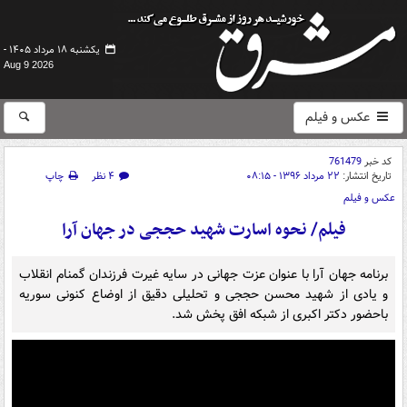
یکشنبه ۱۸ مرداد ۱۴۰۵ -
Aug 9 2026
عکس و فیلم
کد خبر
761479
تاریخ انتشار:
۲۲ مرداد ۱۳۹۶ - ۰۸:۱۵
۴ نظر
چاپ
عکس و فیلم
فیلم/ نحوه اسارت شهید حججی در جهان آرا
برنامه جهان آرا با عنوان عزت جهانی در سایه غیرت فرزندان گمنام انقلاب
و یادی از شهید محسن حججی و تحلیلی دقیق از اوضاع کنونی سوریه
باحضور دکتر اکبری از شبکه افق پخش شد.