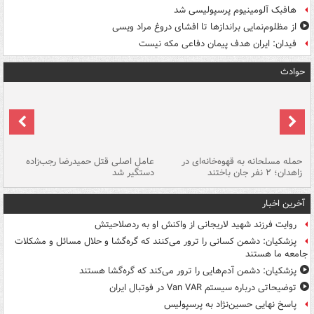
هافبک آلومینیوم پرسپولیسی شد
از مظلوم‌نمایی براندازها تا افشای دروغ مراد ویسی
فیدان: ایران هدف پیمان دفاعی مکه نیست
حوادث
حمله مسلحانه به قهوه‌خانه‌ای در
عامل اصلی قتل حمیدرضا رجب‌زاده
گر
زاهدان؛ ۲ نفر جان باختند
دستگیر شد
نا
آخرین اخبار
روایت فرزند شهید لاریجانی از واکنش او به ردصلاحیتش
پزشکیان: دشمن کسانی را ترور می‌کنند که گره‌گشا و حلال مسائل و مشکلات
جامعه ما هستند
پزشکیان: دشمن آدم‌هایی را ترور می‌کند که گره‌گشا هستند
توضیحاتی درباره سیستم Van VAR در فوتبال ایران
پاسخ نهایی حسین‌نژاد به پرسپولیس