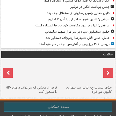
اذعان آمریکا به عبور ده‌ها کشتی از محاصره ایران
جشن برداشت انگور در ترشیز
دلیل جدایی رامین رضاییان از استقلال چه بود؟
عراقچی: اکنون هیچ مذاکره‌ای با آمریکا نداریم
عراقچی: ایران بر عهد مقاومت خود پابرجا ایستاده است
حضور سخنگوی سپاه بر سر مزار شهید سلیمانی
عامل اصلی قتل حمیدرضا رجب‌زاده دستگیر شد
بررسی ۳۰۰ روز پس از آتش‌بس: چه بر سر غزه آمد؟
سلامت
حذف لبنیات چه بلایی سر بیماران
قرص آزمایشی که می‌تواند درمان HIV
عل
کلیوی می آورد
را متحول کند
قل
نسخه دسکتاپ