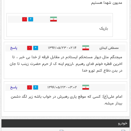
مديون شهدا هستيم
0
0
باریک
پاسخ
مصطفی کیخای
۰۲:۱۴ - ۱۳۹۶/۰۵/۲۳
0
0
میجنگم مثل دیوار مستحکم ایستادم در مقابل فرقه از خدا بی خبر ، تا
اخرین قطره خونم فدای رهبرم ،ارزوم اینه ک از حرم حضرت زینب تا جان
در بدن دفاع کنم تورو خدا
پاسخ
۰۳:۰۲ - ۱۳۹۶/۰۵/۲۳
0
0
امام علی(ع): کسی که موقع یاری رهبرش در خواب باشه زیر لگد دشمن
بیدار میشه.
خودرو