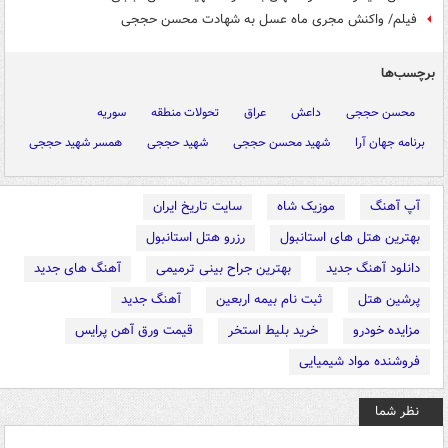
فیلم/ واکنش مجری ماه عسل به شهادت محسن حججی
برچسب‌ها
محسن حججی
داعش
عراق
تحولات منطقه
سوریه
برنامه جهان آرا
شهید محسن حججی
شهید حججی
همسر شهید حججی
آپ آهنگ
موزیک شاه
سایت تاریخ ایران
بهترین هتل های استانبول
رزرو هتل استانبول
دانلود آهنگ جدید
بهترین جراح بینی ترمیمی
آهنگ های جدید
پرشین هتل
ثبت نام بیمه اربعین
آهنگ جدید
مزایده خودرو
خرید بلیط استخر
قیمت ورق آهن پرایس
فروشنده مواد شیمیایی
نظر شما