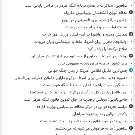
عراقچی: مذاکرات با عمان درباره تنگه هرمز در مراحل پایانی است
لحظه فوران آتشفشان پوپوکتپتل مکزیک
بهترین مراکز خرید ورق آلومینیوم در ایران
تفاوت لوله سبز و نیوپایپ به زبان ساده
همایش محرم و عاشورا در آینه اسناد وزارت امور خارجه
اولیانوف: بحران ایران-آمریکا فقط با دیپلماسی پایان می‌یابد
صلاح ترک‌ها را پولدار کرد
روایت پدر امیرعلی جداوی از جست‌وجوی فرزندش در میان آوار
وزیر کشور: جامعه بدون رسانه مفهومی ندارد
جدی‌ترین تقابل نظامی آمریکا از زمان جنگ جهانی
مصوبه جدید مجلس برای ضبط اموال و دارایی عاملان جنایات بین‌المللی
سخنگوی سپاه: راهبرد فعلی ما حفظ تنگه هرمز است
ضرب‌الاجل رئیس کل دادگستری تهران برای نظارت بر قیمت‌ها
حاجی‌بابایی: مجلس پرقدرت در حال تدوین قانون تنگه هرمز است
مراسم تعزیه‌خوانی در مرکز مطالعات سیاسی وزارت خارجه
واکنش ابرقویی به پیشنهاد سپاهان
زینی‌وند: در مورد قانون حجاب تغییری ایجاد نشده است
عراقچی: ما نه فراموش می‌کنیم نه می‌بخشیم