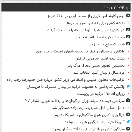
پربازدیدترین ها
ترس کارشناس کویتی از تسلط ایران بر تنگۀ هرمز
نقشه کشی برای فتنه و اصرار بر دروغ
کاریکاتور/ کمال شرف توافق مکه را به سخره گرفت
طبیعت بکر جاده اسالم به خلخال
شکار تمساح در مالزی
واکنش عربستان و قطر به بیانیه شورای امنیت درباره یمن
پشت پرده تغییر سرمربی تراکتور
نخستین تصویر مسی بعد از مرگ پدر
مرد سال والیبال آسیا انتخاب شد
توضیحات معاون امنیتی و انتظامی وزیر کشور درباره قتل حمیدرضا رجب زاده
واکنش کنایه‌آمیز به عضویت ترکیه در پیمان مشترک با عربستان
رویای اف-۳۵ ترکیه در بن‌بست
سرکشی فرمانده سپاه تهران از گردان‌های پدافند هوایی لشکر ۲۷
عامل اصلی قتل حمیدرضا رجب‌زاده دستگیر شد
عراقچی: اکنون هیچ مذاکره‌ای با آمریکا نداریم
آمریکا نتوانست؛ دیگران هم نمی توانند
سرنگون‌کردن پهپاد اوکراینی با آتش رگبار روس‌ها