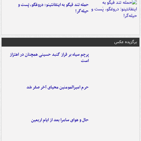
حمله تند فیگو به اینفانتینو: دروغگو، پَست‌ و
حیله‌گر!
برگزیده عکس
پرچم سیاه بر فراز گنبد حسینی همچنان در اهتزاز
است
حرم امیرالمومنین محیای آخر صفر شد
حال و هوای سامرا بعد از ایام اربعین