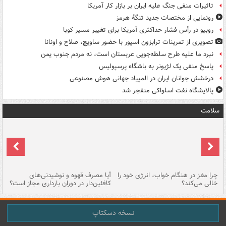
تاثیرات منفی جنگ علیه ایران بر بازار کار آمریکا
رونمایی از مختصات جدید تنگۀ هرمز
روبیو در رأس فشار حداکثری آمریکا برای تغییر مسیر کوبا
تصویری از تمرینات ترابزون اسپور با حضور ساویچ، صلاح و اونانا
نبرد ما علیه طرح سلطه‌جویی عربستان است، نه مردم جنوب یمن
پاسخ منفی یک لژیونر به باشگاه پرسپولیس
درخشش جوانان ایران در المپیاد جهانی هوش مصنوعی
پالایشگاه نفت اسلواکی منفجر شد
سلامت
ت
چرا مغز در هنگام خواب، انرژی خود را
آیا مصرف قهوه و نوشیدنی‌های
چر
خالی می‌کند؟
کافئین‌دار در دوران بارداری مجاز است؟
می
نسخه دسکتاپ