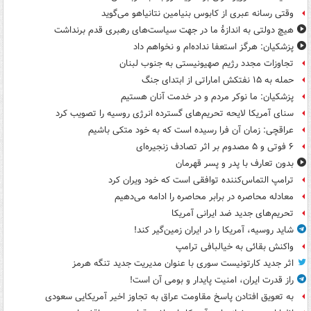
وقتی رسانه عبری از کابوس بنیامین نتانیاهو می‌گوید
هیچ دولتی به اندازۀ ما در جهت سیاست‌های رهبری قدم برنداشت
پزشکیان: هرگز استعفا نداده‌ام و نخواهم داد
تجاوزات مجدد رژیم صهیونیستی به جنوب لبنان
حمله به ۱۵ نفتکش‌ اماراتی از ابتدای جنگ
پزشکیان: ما نوکر مردم و در خدمت آنان هستیم
سنای آمریکا لایحه تحریم‌های گسترده انرژی روسیه را تصویب کرد
عراقچی: زمان آن فرا رسیده است که به خود متکی باشیم
۶ فوتی و ۵ مصدوم بر اثر تصادف زنجیره‌ای
بدون تعارف با پدر و پسر قهرمان
ترامپ التماس‌کننده توافقی است که خود ویران کرد
معادله محاصره در برابر محاصره را ادامه می‌دهیم
تحریم‌های جدید ضد ایرانی آمریکا
شاید روسیه، آمریکا را در ایران زمین‌گیر کند!
واکنش بقائی به خیالبافی ترامپ
اثر جدید کارتونیست سوری با عنوان مدیریت جدید تنگه هرمز
راز قدرت ایران، امنیت پایدار و بومی آن است!
به تعویق افتادن پاسخ مقاومت عراق به تجاوز اخیر آمریکایی سعودی