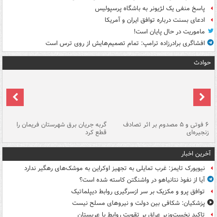
پاسخ منفی یک لژیونر به باشگاه پرسپولیس
ادعای بسنت درباره توافق ایران و آمریکا
ماموریت در حال پایان است!
افشاگری برادرزاده ترامپ: تمام تصمیم‌هایش از روی ترس است
حوادث
۶ فوتی و ۵ مصدوم بر اثر تصادف
گربه جریان برق شهرستان فریمان را
رگ
زنجیره‌ای
قطع کرد
آخرین اخبار
نیویورک تایمز: غرب تمایلی به تجهیز اوکراین به موشک‌های رهگیر ندارد
آیا از نفوذ نتانیاهو در واشنگتن کاسته شده است؟
توافق پرو و مکزیک بر سر ازسرگیری روابط دیپلماتیک
پزشکیان: شکافی بین دولت و نیروهای مسلح نیست
تاکید نخست‌وزیر عراق بر تقویت روابط با عربستان