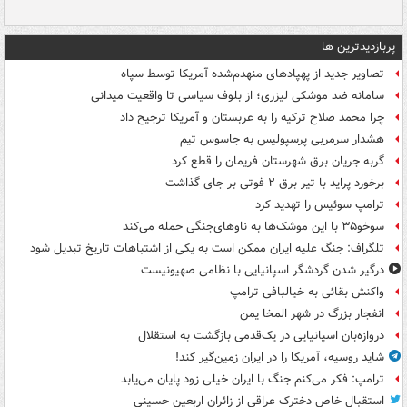
پربازدیدترین ها
تصاویر جدید از پهپادهای منهدم‌شده آمریکا توسط سپاه
سامانه ضد موشکی لیزری؛ از بلوف سیاسی تا واقعیت میدانی
چرا محمد صلاح ترکیه را به عربستان و آمریکا ترجیح داد
هشدار سرمربی پرسپولیس به جاسوس تیم
گربه جریان برق شهرستان فریمان را قطع کرد
برخورد پراید با تیر برق ۲ فوتی بر جای گذاشت
ترامپ سوئیس را تهدید کرد
سوخو۳۵ با این موشک‌ها به ناوهای‌جنگی حمله می‌کند
تلگراف: جنگ علیه ایران ممکن است به یکی از اشتباهات تاریخ تبدیل شود
درگیر شدن گردشگر اسپانیایی با نظامی صهیونیست
واکنش بقائی به خیالبافی ترامپ
انفجار بزرگ در شهر المخا یمن
دروازه‌بان اسپانیایی در یک‌قدمی بازگشت به استقلال
شاید روسیه، آمریکا را در ایران زمین‌گیر کند!
ترامپ: فکر می‌کنم جنگ با ایران خیلی زود پایان می‌یابد
استقبال خاص دخترک عراقی از زائران اربعین حسینی