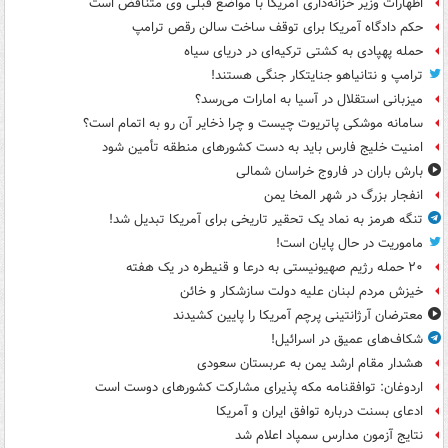
اظهارات وزیر خزانه‌داری آمریکا با مواضع قبلی وی متناقض است
حکم دادگاه آمریکا برای توقف ساخت سالن رقص ترامپ
حمله پهپادی به کشتی ترکیه‌ای در دریای سیاه
ترامپ و نتانیاهو جنایتکار جنگی هستند!
میزبانی استقلال در آسیا به امارات می‌رسد؟
سامانه موشکی پاتریوت چیست و چرا ذخایر آن رو به اتمام است؟
امنیت خلیج فارس باید به دست کشورهای منطقه تأمین شود
بارش باران در فاروج خراسان شمالی
انفجار بزرگ در شهر المخا یمن
تنگه هرمز به نماد یک تحقیر تاریخی برای آمریکا تبدیل شد!
ماموریت در حال پایان است!
۲۰ حمله رژیم صهیونیستی به درعا و قنیطره در یک هفته
خیزش مردم لبنان علیه دولت سازشکار و خائن
معترضان آرژانتینی پرچم آمریکا را پایین کشیدند
شکاف‌های عمیق در اسرائیل!
هشدار مقام ارشد یمن به عربستان سعودی
اردوغان: توافقنامه مکه پذیرای مشارکت کشورهای دوست است
ادعای بسنت درباره توافق ایران و آمریکا
نتایج آزمون مدارس سمپاد اعلام شد