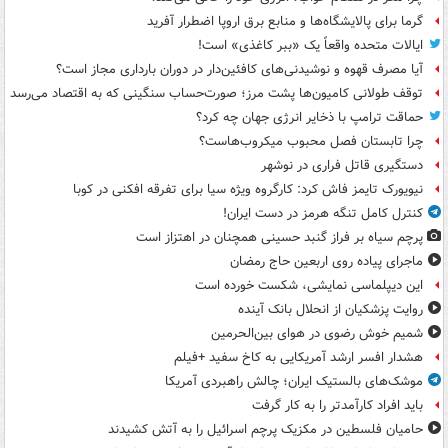
گرما برای پالایشگاه‌ها و منابع برق اروپا اضطرار آفرید
ایالات متحده واقعاً یک «ببر کاغذی» است!
آیا مصرف قهوه و نوشیدنی‌های کافئین‌دار در دوران بارداری مجاز است؟
توقف طولانی کامیون‌ها پشت مرز؛ صورت‌حساب سنگینی که به اقتصاد می‌رسد
حماقت ترامپ با ذخایر انرژی جهان چه کرد؟
چرا تابستان فصل محبوب میکروب‌هاست؟
دستگیری قاتل فراری در نوشهر
نیویورک تایمز فاش کرد: کارگروه ویژه سیا برای تفرقه افکنی در کوبا
کنترل کامل تنگه هرمز در دست ایران!
پرچم سیاه بر فراز گنبد حسینی همچنان در اهتزاز است
ماجرای پیاده روی اربعین حاج رمضان
این دیپلماسی نمایشی، شکست خورده است
روایت پزشکیان از انحلال بانک آینده
شمیم خوش رضوی در هوای بین‌الحرمین
هشدار افسر ارشد آمریکایی به کاخ سفید +فیلم
موشک‌های بالستیک ایران؛ چالش راهبردی آمریکا
باید افراد کارآمدتر را به کار گرفت
حامیان فلسطین در مکزیک پرچم اسرائیل را به آتش کشیدند