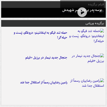
فیلم برگزیده
بوسه‌ پدر بر پای پسر شهیدش
برگزیده ورزشی
حمله تند فیگو به اینفانتینو: دروغگو، پَست‌ و
حیله‌گر!
جنجال جدید نیمار در برزیل +فیلم
رامین رضاییان رسماً از استقلال جدا شد