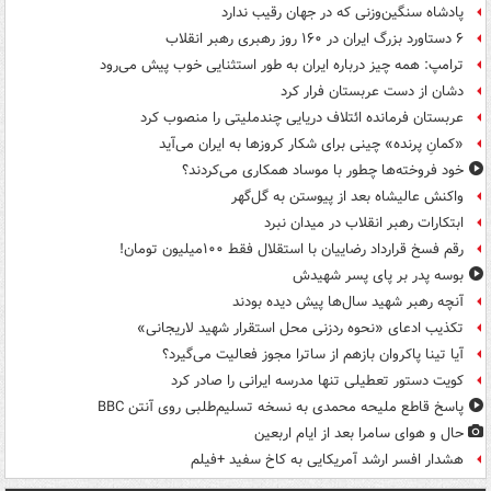
پادشاه سنگین‌وزنی که در جهان رقیب ندارد
۶ دستاورد بزرگ ایران در ۱۶۰ روز رهبری رهبر انقلاب
ترامپ: همه چیز درباره ایران به طور استثنایی خوب پیش می‌رود
دشان از دست عربستان فرار کرد
عربستان فرمانده ائتلاف دریایی چندملیتی را منصوب کرد
«کمانِ پرنده» چینی برای شکار کروزها به ایران می‌آید
خود فروخته‌ها چطور با موساد همکاری می‌کردند؟
واکنش عالیشاه بعد از پیوستن به گل‌گهر
ابتکارات رهبر انقلاب در میدان نبرد
رقم فسخ قرارداد رضاییان با استقلال فقط ۱۰۰میلیون تومان!
بوسه‌ پدر بر پای پسر شهیدش
آنچه رهبر شهید سال‌ها پیش دیده بودند
تکذیب ادعای «نحوه ردزنی محل استقرار شهید لاریجانی»
آیا تینا پاکروان بازهم از ساترا مجوز فعالیت می‌گیرد؟
کویت دستور تعطیلی تنها مدرسه ایرانی را صادر کرد
پاسخ قاطع ملیحه محمدی به نسخه تسلیم‌طلبی روی آنتن BBC
حال و هوای سامرا بعد از ایام اربعین
هشدار افسر ارشد آمریکایی به کاخ سفید +فیلم