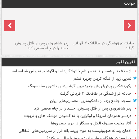
حوادث
شته
حادثه غرق‌شدگی در طاقانک ۲ قربانی
پدر شاهرودی پس از قتل پسرش،
دس
گرفت
جسد را در چاه مخفی کرد
آخرین اخبار
از حذف نام همسر تا تغییر نام خانوادگی؛ اما و اگرهای تعویض شناسنامه
نمایی زیبا از تنگه کریان جزیره قشم
رکوردشکنی پیش‌فروش جدیدترین گوشی‌های تاشوی سامسونگ
حادثه غرق‌شدگی در طاقانک ۲ قربانی گرفت
مسجد جامع یزد، از باشکوه‌ترین معماری‌های ایران
پدر شاهرودی پس از قتل پسرش، جسد را در چاه مخفی کرد
دردسر همزمان آمریکا و اوکراین با ته کشیدن موشک های پاتریوت
آثار مخرب مصرف الکل و سیگار در بروز بیماری‌ها
اذعان رسانه صهیونیست به موج بی‌سابقه فرار از سرزمین‌های اشغالی
چرا مغز در هنگام خواب، انرژی خود را خالی می‌کند؟