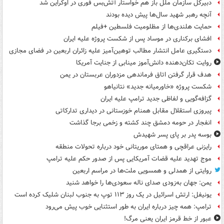
دبیرکل سازمان ملل باز هم خواستار آتش‌بس فوری در اوکراین شد
آنچه رهبر شهید سال‌ها پیش دیده بودند
حمایت هلندی‌ها از مظلومیت فلسطین +فیلم
افشای برکناری در موساد پس از شکست پروژه علیه ایران
دستگیری عامل انتشار مطالب توهین‌آمیز علیه زائران اربعین در فضای مجازی
روایت تکان‌دهنده دانش‌آموز مینابی از جنایت آمریکا
هدف قرار گرفتن اتاق‌ فرماندهی مزدوران عربستان در یمن
شکست پروژه «خاورمیانه جدید» نتانیاهو
گزافه‌گویی و لفاظی جدید ترامپ علیه ایران
پیروزی استقلال مقابل همنام خوزستانی در دیداری تدارکاتی
انفجار در حومه دمشق چند کشته و زخمی برجا گذاشت
بوسه‌ پدر بر پای پسر شهیدش
رایزنی عراقچی و همتای موریتانی خود درباره تحولات منطقه
موج تهدید علیه قضات آمریکایی پس از صدور حکم علیه ترامپ
روایتی از همدلی و همسویی ملت‌ها در مراسم اربعین
یمن: جهان به‌زودی صدای ناله سعودی‌ها را خواهد شنید
یونیفل: ارتش اسرائیل در یک روز ۱۱۳ توپ به جنوب لبنان شلیک کرده است
ترامپ: همه چیز درباره ایران به طور استثنایی خوب پیش می‌رود
عبور از خط قرمز ایران یعنی مرگ!