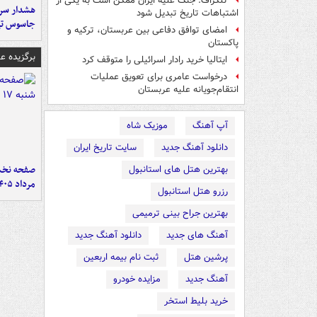
تلگراف: جنگ علیه ایران ممکن است به یکی از
هشدار سرم
اشتباهات تاریخ تبدیل شود
جاسوس تی
امضای توافق دفاعی بین عربستان، ترکیه و
پاکستان
برگزیده 
ایتالیا خرید رادار اسرائیلی را متوقف کرد
درخواست عامری برای تعویق عملیات
انتقام‌جویانه علیه عربستان
آپ آهنگ
موزیک شاه
دانلود آهنگ جدید
سایت تاریخ ایران
بهترین هتل های استانبول
مرداد ۱۴۰۵
رزرو هتل استانبول
بهترین جراح بینی ترمیمی
آهنگ های جدید
دانلود آهنگ جدید
پرشین هتل
ثبت نام بیمه اربعین
آهنگ جدید
مزایده خودرو
خرید بلیط استخر