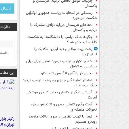
جزئیات توافق دفاعی ترکیه، عربستان و
پاکستان
زلنسکی در انتخابات ریاست جمهوری اوکراین
شکست می‌خورد
ادعاهای عربستان درباره توافق مشترک با
نظرات
ترکیه و پاکستان
چگونه جنگ ترامپ با دانشگاه‌ها به شکست
کاخ سفید ختم شد؟
پشت پرده توافق جدید ایران؛ تاکتیک یا
متاسفا
استراتژی؟
ادعای تکراری ترامپ درمورد تمایل ایران برای
دستیابی به توافق
این مطالب
بحران در راه‌آهن انگلیس ادامه دارد
هشدار نمایندگان جمهوری‌خواه به ترامپ درباره
جنگ علیه ایران
گزارشی دیگر از کاهش ذخایر کلیدی موشکی
آمریکا
گفت وگوی تلفنی مودی و نتانیاهو درباره
تحولات منطقه‌ای
کوبا: با تهدید نظامی از سوی ایالات متحده
رگبار بارا
روبه‌رو هستیم
تهران و الب
ترامپ سوئیس را تهدید کرد