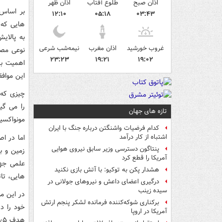
اذان صبح
طلوع آفتاب
اذان ظهر
بر اساس 
۱۲:۱۰
۰۵:۱۸
۰۳:۴۳
هایی که 
به پالای
غروب خورشید
اذان مغرب
نیمه‌شب شرعی
نوعی مصر
۲۳:۲۳
۱۹:۲۱
۱۹:۰۲
اهمیت با
این موافق
چیزی که 
را می گی
تازه های جهان
مونواکسی
کدام فرضیات واشنگتن درباره جنگ با ایران
اما در ا
اشتباه از کار درآمد
پنتاگون دسترسی وزیر سابق نیروی هوایی
زمین و ب
آمریکا را قطع کرد
علمی جها
هشدار پکن به توکیو: با آتش بازی نکنید
هایی، تا
درگیری اعضای داعش و نیروهای جولانی در
سیده زینب
در این مو
برکناری شوکه‌کننده فرمانده لشکر پنجم ارتش
آمریکا در اروپا