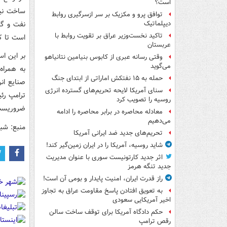
است؟
ساخت نیر
توافق پرو و مکزیک بر سر ازسرگیری روابط
نفت و گا
دیپلماتیک
تاکید نخست‌وزیر عراق بر تقویت روابط با
است تا ک
عربستان
بر این ا
وقتی رسانه عبری از کابوس بنیامین نتانیاهو
می‌گوید
به همراه
حمله به ۱۵ نفتکش‌ اماراتی از ابتدای جنگ
صنایع ان
سنای آمریکا لایحه تحریم‌های گسترده انرژی
ترامپ رئ
روسیه را تصویب کرد
ضروریست 
معادله محاصره در برابر محاصره را ادامه
می‌دهیم
منبع: شبک
تحریم‌های جدید ضد ایرانی آمریکا
شاید روسیه، آمریکا را در ایران زمین‌گیر کند!
اثر جدید کارتونیست سوری با عنوان مدیریت
جدید تنگه هرمز
راز قدرت ایران، امنیت پایدار و بومی آن است!
به تعویق افتادن پاسخ مقاومت عراق به تجاوز
اخیر آمریکایی سعودی
حکم دادگاه آمریکا برای توقف ساخت سالن
رقص ترامپ