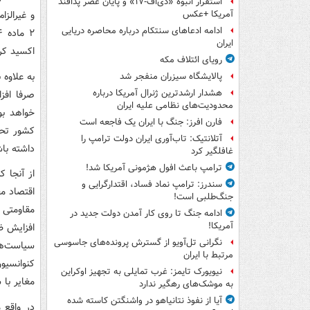
استقرار انبوه «دی‌اف‑۱۷» و پایان عصر پدافند
و غیرالزا
آمریکا +عکس
ادامه ادعاهای سنتکام درباره محاصره دریایی
ایران
اکسید کرب
رویای ائتلاف مکه
پالایشگاه سیزران منفجر شد
هشدار ارشدترین ژنرال آمریکا درباره
صرفا افز
محدودیت‌های نظامی علیه ایران
خواهد بو
فارن افرز: جنگ با ایران یک فاجعه است
کشور تحم
آتلانتیک: تاب‌آوری ایران دولت ترامپ را
داشته با
غافلگیر کرد
ترامپ باعث افول هژمونی آمریکا شد!
سندرز: ترامپ نماد فساد، اقتدارگرایی و
جنگ‌طلبی است!
مقاومتی 
ادامه جنگ تا روی کار آمدن دولت جدید در
آمریکا!
نگرانی تل‌آویو از گسترش پرونده‌های جاسوسی
سیاست‌ه
مرتبط با ایران
کنوانسیو
نیویورک تایمز: غرب تمایلی به تجهیز اوکراین
مغایر با
به موشک‌های رهگیر ندارد
آیا از نفوذ نتانیاهو در واشنگتن کاسته شده
در واقع 