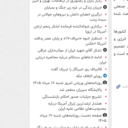
رگبار باران و رعدوبرق در ارتفاعات تهران و البرز
ر صنعتی
جریان زندگی در غزه زیر جنگ و بمباران
اعث شده
درگیری اعضای داعش و نیروهای جولانی در
سیده زینب
برکناری شوکه‌کننده فرمانده لشکر پنجم ارتش
 کشورها
آمریکا در اروپا
انرژی و
استقرار انبوه «دی‌اف‑۱۷» و پایان عصر پدافند
آمریکا +عکس
د تصمیم
تشکر آقای شهید ایران از موکب‌داران عراقی
ه است و
ادامه ادعاهای سنتکام درباره محاصره دریایی
ایران
قالیباف روز خبرنگار را تبریک گفت
رویای ائتلاف مکه
روزنامه‌های ورزشی امروز ‌شنبه ۱۷ مرداد ۱۴۰۵
پالایشگاه سیزران منفجر شد
تشریح جزئیات صدور احکام بازنشستگی
هشدار ارشدترین ژنرال آمریکا درباره
محدودیت‌های نظامی علیه ایران
صفحه نخست روزنامه‌های شنبه ۱۷ مرداد
۱۴۰۵
بیانیه سپاه پاسداران به مناسبت روز خبرنگار