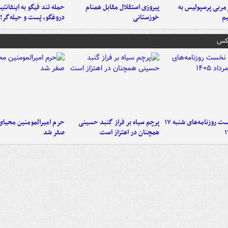
ربی پرسپولیس به
پیروزی استقلال مقابل همنام
حمله تند فیگو به اینفانتین
م
خوزستانی
دروغگو، پَست‌ و حیله‌گر!
عکس
صفحه نخست روزنامه‌های شنبه ۱۷
پرچم سیاه بر فراز گنبد حسینی
حرم امیرالمومنین محیای
همچنان در اهتزاز است
صفر شد