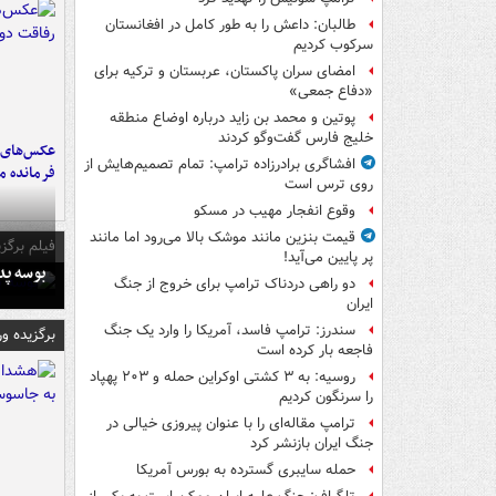
طالبان: داعش را به طور کامل در افغانستان
سرکوب کردیم
امضای سران پاکستان، عربستان و ترکیه برای
«دفاع جمعی»
پوتین و محمد بن زاید درباره اوضاع منطقه
خلیج فارس گفت‌وگو کردند
عکس‌های د
افشاگری برادرزاده ترامپ: تمام تصمیم‌هایش از
فرمانده‌ 
روی ترس است
وقوع انفجار مهیب در مسکو
قیمت بنزین مانند موشک بالا می‌رود اما مانند
فیلم برگزی
پر پایین می‌آید!
بوسه‌ پ
دو راهی دردناک ترامپ برای خروج از جنگ
ایران
سندرز: ترامپ فاسد، آمریکا را وارد یک جنگ
برگزیده و
فاجعه بار کرده است
روسیه: به ۳ کشتی اوکراین حمله و ۲۰۳ پهپاد
را سرنگون کردیم
ترامپ مقاله‌ای را با عنوان پیروزی خیالی در
جنگ ایران بازنشر کرد
حمله سایبری گسترده به بورس آمریکا