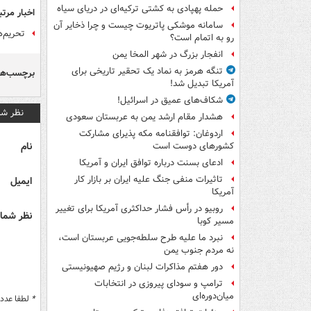
حمله پهپادی به کشتی ترکیه‌ای در دریای سیاه
اخبار مرتب
سامانه موشکی پاتریوت چیست و چرا ذخایر آن
تحریم‌های
رو به اتمام است؟
انفجار بزرگ در شهر المخا یمن
تنگه هرمز به نماد یک تحقیر تاریخی برای
برچسب‌ها
آمریکا تبدیل شد!
شکاف‌های عمیق در اسرائیل!
نظر شم
هشدار مقام ارشد یمن به عربستان سعودی
اردوغان: توافقنامه مکه پذیرای مشارکت
نام
کشورهای دوست است
ادعای بسنت درباره توافق ایران و آمریکا
تاثیرات منفی جنگ علیه ایران بر بازار کار
ایمیل
آمریکا
روبیو در رأس فشار حداکثری آمریکا برای تغییر
نظر شما 
مسیر کوبا
نبرد ما علیه طرح سلطه‌جویی عربستان است،
نه مردم جنوب یمن
دور هفتم مذاکرات لبنان و رژیم صهیونیستی
ترامپ و سودای پیروزی در انتخابات
میان‌دوره‌ای
*
لطفا عدد م