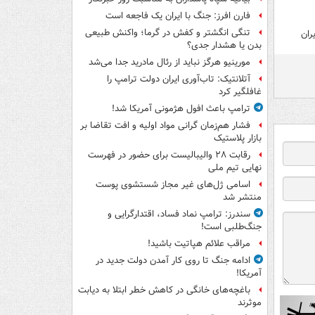
فارن افرز: جنگ با ایران یک فاجعه است
تنگی انگشتر و کفش در گرما؛ واکنش طبیعی
بدن یا هشدار جدی؟
مورینیو هرگز نباید از رئال مادرید جدا می‌شد
آتلانتیک: تاب‌آوری ایران دولت ترامپ را
غافلگیر کرد
ترامپ باعث افول هژمونی آمریکا شد!
فشار هم‌زمان گرانی مواد اولیه و افت تقاضا بر
بازار پلاستیک
رقابت ۲۸ والیبالیست برای حضور در فهرست
نهایی تیم ملی
اسامی ژل‌های غیر مجاز شستشوی پوست
منتشر شد
سندرز: ترامپ نماد فساد، اقتدارگرایی و
جنگ‌طلبی است!
مراقب علائم هپاتیت باشید!
ادامه جنگ تا روی کار آمدن دولت جدید در
آمریکا!
باغچه‌های خانگی در کاهش خطر ابتلا به دیابت
موثرند