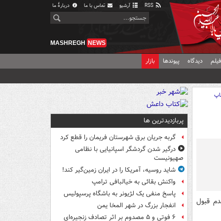
RSS
آرشیو
تماس با ما
دربارهٔ ما
MASHREGH
NEWS
یلم
دیدگاه
پیوندها
بازار
اپ
پربازدیدترین ها
گربه جریان برق شهرستان فریمان را قطع کرد
درگیر شدن گردشگر اسپانیایی با نظامی
صهیونیست
شاید روسیه، آمریکا را در ایران زمین‌گیر کند!
واکنش بقائی به خیالبافی ترامپ
پاسخ منفی یک لژیونر به باشگاه پرسپولیس
دم قبول
انفجار بزرگ در شهر المخا یمن
۶ فوتی و ۵ مصدوم بر اثر تصادف زنجیره‌ای