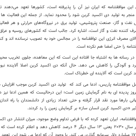
این موافقتنامه که ایران نیز آن را پذیرفته است، کشورها تعهد می‌دهند تا
منجر به تولید دی اکسید کربن شود را محدود نماید. از جمله این فعالیت ها 
ش نفت و گاز، صنعت پتروشیمی، تولید برق در نیروگاه‌های حرارتی و هر فعالیت
ف کننده نفت و گاز است، اشاره کرد. جالب است که کشورهای روسیه و عراق 
لای مصرف انرژی این توافقنامه را در مجالس خود به تصویب نرسانده اند و کش
تنامه را حتی امضا هم نکرده است.
در رسانه ها به اشتباه جا افتاده این است که این معاهده، جلوی تخریب مح
رد و آلودگی را کاهش می دهد. حال آنکه دی اکسید کربن اصلا آلاینده نبود
د کربن است که آلاینده ای خطرناک است.
صل موافقتنامه پاریس، ادعا می کند که تولید دی اکسید کربن موجب افزایش د
روز پدیده ای به نام گرمایش زمین است؛ این درحالیست که همین ادعا نیز د
نی بارها مورد نقد قرار گرفته و حتی تعداد زیادی از دانشمندان با راه انداز
ثیر «دی اکسید کربن انسان ساز» بر گرمایش زمین را رد کردند.
افقتنامه، ایران تعهد کرده که با فرض تداوم وضع موجود، میزان انتشار دی اک
خود را در سال ۲۰۳۰ یعنی ۱۳ سال دیگر ۴ درصد کاهش دهد و اعلام کرده اس
هدف ۱۷٫۵ میلیارد دلار سرمایه گذاری می کند. با وجود آن که ادعا می شود این تعهد 