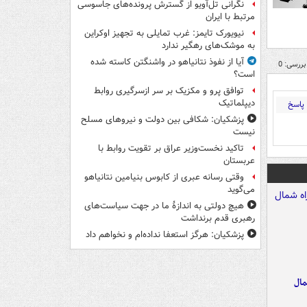
نگرانی تل‌آویو از گسترش پرونده‌های جاسوسی
مرتبط با ایران
نیویورک تایمز: غرب تمایلی به تجهیز اوکراین
به موشک‌های رهگیر ندارد
آیا از نفوذ نتانیاهو در واشنگتن کاسته شده
بررسی: 0
است؟
توافق پرو و مکزیک بر سر ازسرگیری روابط
دیپلماتیک
پاسخ
پزشکیان: شکافی بین دولت و نیروهای مسلح
نیست
تاکید نخست‌وزیر عراق بر تقویت روابط با
عربستان
وقتی رسانه عبری از کابوس بنیامین نتانیاهو
می‌گوید
هیچ دولتی به اندازۀ ما در جهت سیاست‌های
رهبری قدم برنداشت
پزشکیان: هرگز استعفا نداده‌ام و نخواهم داد
مال