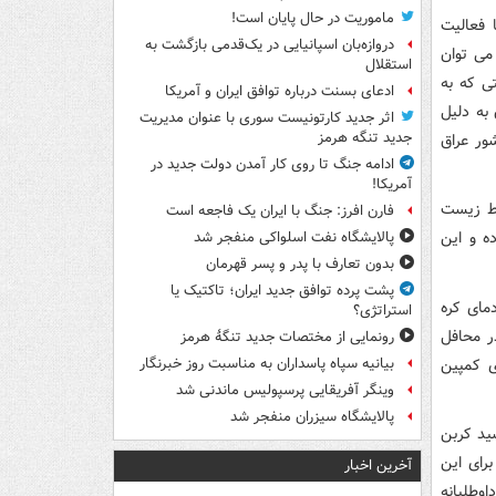
ماموریت در حال پایان است!
 فعالیت
دروازه‌بان اسپانیایی در یک‌قدمی بازگشت به
می توان
استقلال
ی که به
ادعای بسنت درباره توافق ایران و آمریکا
به دلیل
اثر جدید کارتونیست سوری با عنوان مدیریت
جدید تنگه هرمز
ور عراق
ادامه جنگ تا روی کار آمدن دولت جدید در
آمریکا!
یط زیست
فارن افرز: جنگ با ایران یک فاجعه است
ه و این
پالایشگاه نفت اسلواکی منفجر شد
بدون تعارف با پدر و پسر قهرمان
پشت پرده توافق جدید ایران؛ تاکتیک یا
مای کره
استراتژی؟
ر محافل
رونمایی از مختصات جدید تنگۀ هرمز
ی کمپین
بیانیه سپاه پاسداران به مناسبت روز خبرنگار
وینگر آفریقایی پرسپولیس ماندنی شد
پالایشگاه سیزران منفجر شد
سید کربن
ت که برای این
آخرین اخبار
داوطلبانه