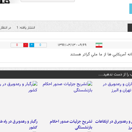
انتشار یافته: 1
در انتظار 
۰۹:۴۹ - ۱۳۹۶/۰۳/۱۳
0
0
نه آمريكايي ها از ما ملي گراتر هستند
 را از دست ندهید....
ن و رعدوبرق در ارتفاعات
تشریح جزئیات صدور احکام
رگبار و رعدوبرق در راه ش
رز
بازنشستگی
کشور