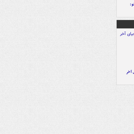
و:
 آخر