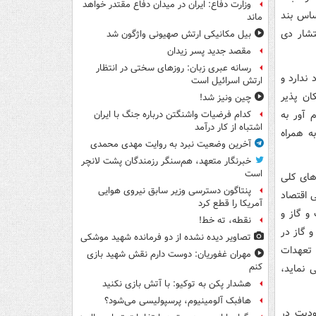
وزارت دفاع: ایران در میدان دفاع مقتدر خواهد
اساس بند
ماند
تشار دی
بیل مکانیکی ارتش صهیونی واژگون شد
مقصد جدید پسر زیدان
رسانه عبری زبان: روزهای سختی در انتظار
جود ندارد و
ارتش اسرائیل است
ان پذیر
چین ونیز شد!
 آور به
کدام فرضیات واشنگتن درباره جنگ با ایران
اشتباه از کار درآمد
ه همراه
آخرین وضعیت نبرد به روایت مهدی محمدی
خبرنگار متعهد، هم‌سنگر رزمندگان پشت لانچر
است
و فراورده‌های نفتی در ماده ۱۳ سیاست‌های کلی
پنتاگون دسترسی وزیر سابق نیروی هوایی
 ماده ۱۴ سیاست‌های کلی اقتصاد
آمریکا را قطع کرد
و گاز و
نقطه، ته خط!
‌های کلی نفت و گاز در
تصاویر دیده‌ نشده از دو فرمانده شهید موشکی
تعهدات
مهران غفوریان: دوست دارم نقش شهید بازی
کنم
 نماید،
هشدار پکن به توکیو: با آتش بازی نکنید
هافبک آلومینیوم، پرسپولیسی می‌شود؟
ودیت در