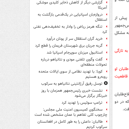
گزارشی دیگر از کاهش ذخایر کلیدی موشکی
آمریکا
دروازه‌بان اسپانیایی در یک‌قدمی بازگشت به
 پیش از
استقلال
س‌جمهور
تنگه هرمز ریاض را وادار به تخفیف‌دهی نفتی
کرد
نه مشکل
خرید گران استقلال سر از یونان درآورد
گربه جریان برق شهرستان فریمان را قطع کرد
به تازگی
استانبول میزبان سوپرجام اسپانیا شد
گفت وگوی تلفنی مودی و نتانیاهو درباره
تحولات منطقه‌ای
لبان او
کوبا: با تهدید نظامی از سوی ایالات متحده
 قاطعیت
روبه‌رو هستیم
توسل رفیق آرژانتینی نتانیاهو به سرکوب
نشست خبری رئیس‌جمهور همزمان با روز
ح‌طلبان
خبرنگار برگزار می‌شود
ه در دو
ترامپ سوئیس را تهدید کرد
سخنگوی کمیسیون امنیت ملی مجلس:
چارچوب کلی تفاهم با عمان مشخص شده است
طالبان: داعش را به طور کامل در افغانستان
سرکوب کردیم