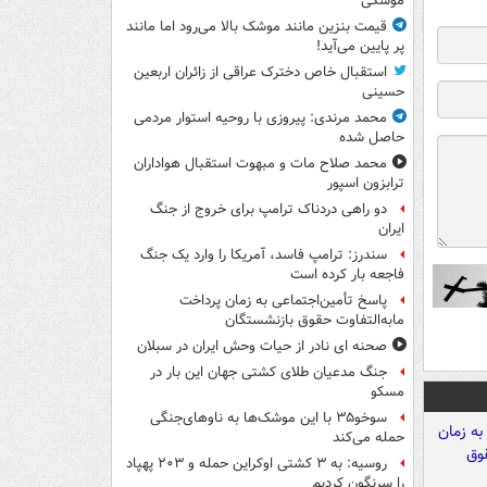
موشکی
قیمت بنزین مانند موشک بالا می‌رود اما مانند
پر پایین می‌آید!
استقبال خاص دخترک عراقی از زائران اربعین
حسینی
محمد مرندی: پیروزی با روحیه استوار مردمی
حاصل شده
محمد صلاح مات و مبهوت استقبال هواداران
ترابزون اسپور
دو راهی دردناک ترامپ برای خروج از جنگ
ایران
سندرز: ترامپ فاسد، آمریکا را وارد یک جنگ
فاجعه بار کرده است
پاسخ تأمین‌اجتماعی به زمان پرداخت
مابه‌التفاوت حقوق بازنشستگان
صحنه ای نادر از حیات وحش ایران در سبلان
جنگ مدعیان طلای کشتی جهان این بار در
مسکو
سوخو۳۵ با این موشک‌ها به ناوهای‌جنگی
حمله می‌کند
روسیه: به ۳ کشتی اوکراین حمله و ۲۰۳ پهپاد
را سرنگون کردیم