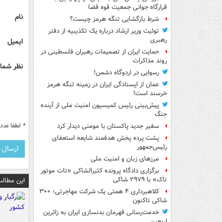
قرارگاه جوانی جمعیت قوه قضا
نام
شرط بازگشایی تنگه هرمز چیست؟
توئیت وزیر ارشاد درباره یک تکذیبیه از دفتر
رهبری
ایمیل
حمایت ایران از تصمیمات رهبران فلسطینی در
روند مذاکرات
نظر شما 
رسوایی در اردوگاه دشمن!
عمان از ایستادگی ایران در زمینه تنگه هرمز
خرسند است!
پیش‌بینی رئیس کمیسیون امنیت ملی از آینده
جنگ
*
لطفا عدد م
سفیر جدید پاکستان با مومنی دیدار کرد
پشت پرده پخش هدفمند شایعه استعفای
رئیس‌جمهور
مرزهای زبان و امنیت ملی
برگزاری دادگاه پرونده کثیرالشاکی «تات موتور
تاک» با ۲۹۷۹ شاکی
این مطالب
کلاهبرداری ۴ همتی یک شرکت مهاجرتی؛ ۳۰۰
شاکی تاکنون
خدمت‌رسانی قهرمان بدنسازی ایران به زائرین
اربعین