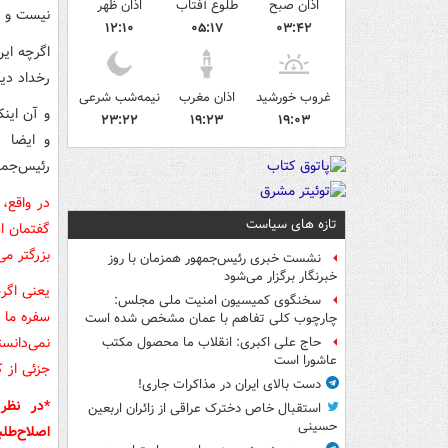
اذان صبح
طلوع آفتاب
اذان ظهر
نیست و ب
۱۲:۱۰
۰۵:۱۷
۰۳:۴۲
اگرچه این
رخداد دی
غروب خورشید
اذان مغرب
نیمه‌شب شرعی
و آن این
۲۳:۲۲
۱۹:۲۳
۱۹:۰۳
و ایضا پ
رئیس‌جمه
در واقع،
تازه های سیاست
گفتمان ا
بزرگتر م
نشست خبری رئیس‌جمهور همزمان با روز
خبرنگار برگزار می‌شود
یعنی اگرچ
سخنگوی کمیسیون امنیت ملی مجلس:
سفره ما ا
چارچوب کلی تفاهم با عمان مشخص شده است
نمی‌دانس
حاج علی اکبری: انقلاب ما محصول مکتب
عاشورا است
جزئی از ک
دست بالای ایران در مذاکرات جاری!
*در نظر
استقبال خاص دخترک عراقی از زائران اربعین
حسینی
اصلاح‌طل