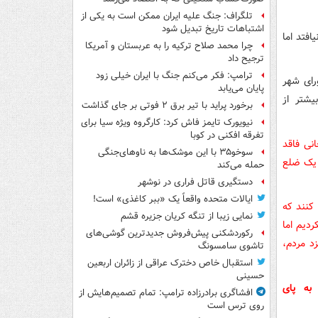
تلگراف: جنگ علیه ایران ممکن است به یکی از
اشتباهات تاریخ تبدیل شود
افتد اما
چرا محمد صلاح ترکیه را به عربستان و آمریکا
ترجیح داد
ترامپ: فکر می‌کنم جنگ با ایران خیلی زود
رای شهر
پایان می‌یابد
یشتر از
برخورد پراید با تیر برق ۲ فوتی بر جای گذاشت
نیویورک تایمز فاش کرد: کارگروه ویژه سیا برای
تفرقه افکنی در کوبا
نی فاقد
سوخو۳۵ با این موشک‌ها به ناوهای‌جنگی
 یک ضلع
حمله می‌کند
دستگیری قاتل فراری در نوشهر
ایالات متحده واقعاً یک «ببر کاغذی» است!
 کنند که
نمایی زیبا از تنگه کریان جزیره قشم
ردیم اما
رکوردشکنی پیش‌فروش جدیدترین گوشی‌های
د مردم،
تاشوی سامسونگ
استقبال خاص دخترک عراقی از زائران اربعین
حسینی
به پای
افشاگری برادرزاده ترامپ: تمام تصمیم‌هایش از
روی ترس است