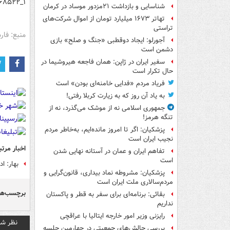
۱_http://magiran.com/npview.asp?ID=۳۵۶۸۵۲۲
شناسایی و بازداشت ۲۱مزدور موساد در کرمان
تهاتر ۱۶۷۳ میلیارد تومان از اموال شرکت‌های
تراستی
منبع: فا
آجورلو: ایجاد دوقطبی «جنگ و صلح‌» بازی
دشمن است
سفیر ایران در ژاپن: همان فاجعه هیروشیما در
حال تکرار است
فریاد مردم «فدایی خامنه‌ای بودن» است
به یاد آن روز که به زیارت کربلا رفتی!
جمهوری اسلامی نه از موشک می‌گذرد، نه از
تنگه هرمز!
پزشکیان: اگر تا امروز مانده‌ایم، به‌خاطر مردم
نجیب ایران است
اخبار مرتب
تفاهم ایران و عمان در آستانه نهایی شدن
است
بهار: ا
پزشکیان: مشروطه نماد بیداری، قانون‌گرایی و
مردم‌سالاری ملت ایران است
برچسب‌ها
بقائی: برنامه‌ای برای سفر به قطر و پاکستان
نداریم
رایزنی وزیر امور خارجه ایتالیا با عراقچی
نظر شم
بررسی چالش‌های جمعیتی در چهارمین جلسه