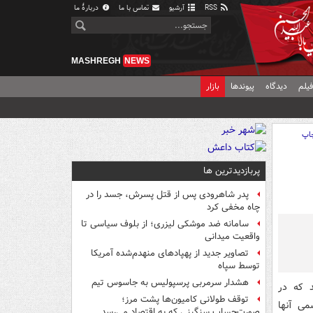
RSS
آرشیو
تماس با ما
دربارهٔ ما
MASHREGH
NEWS
یلم
دیدگاه
پیوندها
بازار
اپ
پربازدیدترین ها
پدر شاهرودی پس از قتل پسرش، جسد را در
چاه مخفی کرد
سامانه ضد موشکی لیزری؛ از بلوف سیاسی تا
واقعیت میدانی
تصاویر جدید از پهپادهای منهدم‌شده آمریکا
توسط سپاه
هشدار سرمربی پرسپولیس به جاسوس تیم
د که در
توقف طولانی کامیون‌ها پشت مرز؛
می آنها
صورت‌حساب سنگینی که به اقتصاد می‌رسد