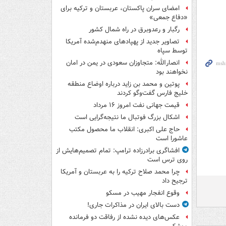
امضای سران پاکستان، عربستان و ترکیه برای
«دفاع جمعی»
رگبار و رعدوبرق در راه شمال کشور
تصاویر جدید از پهپادهای منهدم‌شده آمریکا
توسط سپاه
انصارالله: متجاوزان سعودی در یمن در امان
نخواهند بود
پوتین و محمد بن زاید درباره اوضاع منطقه
خلیج فارس گفت‌وگو کردند
قیمت جهانی نفت امروز ۱۶ مرداد
اشکال بزرگ فوتبال ما نتیجه‌گرایی است
حاج علی اکبری: انقلاب ما محصول مکتب
عاشورا است
افشاگری برادرزاده ترامپ: تمام تصمیم‌هایش از
روی ترس است
چرا محمد صلاح ترکیه را به عربستان و آمریکا
ترجیح داد
وقوع انفجار مهیب در مسکو
دست بالای ایران در مذاکرات جاری!
عکس‌های دیده نشده از رفاقت دو فرمانده‌