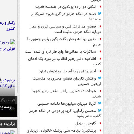
تلاقی دو اراده پولادین در هندسه قدرت
صلح در تنگه هرمز در گرو خروج آمریکا از
منطقه!
رگبار و رع
فضای مذاکرات فنی و سیاسی ایران و عمان
کشور
درباره تنگه هرمز، مثبت است
تغییر برنامه پخش گفت‌وگوی رئیس‌جمهور با
مردم
مذاکرات با عمانی‌ها وارد فاز تازه‌ای شده است
اطلاعیه دفتر رهبر انقلاب در مورد یک ادعای
کذب
آجورلو: ایران با آمریکا مذاکره‌ای ندارد
واکنش کاربران فضای مجازی به مناسبت
اربعین حسینی
جای گذا
هیئات دانشجویی راهی مقتل رهبر شهید
شدند
فیلم برگزی
کربلا میزبان میلیون‌ها دلداده حسینی
بوسه‌ پ
محسن رضایی: کریدور دومی در تنگه هرمز
گشوده نمی‌شود
برگزیده و
گاوچران بزدل
پزشکیان: برنامه ملی پزشک خانواده، زیربنای