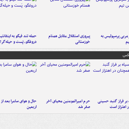
ربی پرسپولیس به
پیروزی استقلال مقابل همنام
حمله تند فیگو به اینفانتین
م
خوزستانی
دروغگو، پَست‌ و حیله‌گر!
عکس
 بر فراز گنبد حسینی
حرم امیرالمومنین محیای آخر
حال و هوای سامرا بعد از ا
 اهتزاز است
صفر شد
اربعین