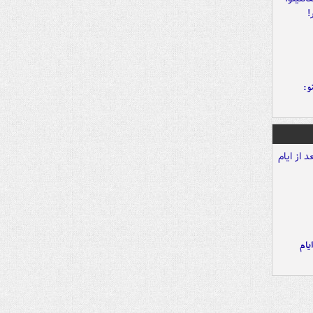
و:
یام