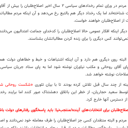
اکنون که مردم در ورای تمام رخدادهای سیاسی ۲ سال اخیر اصلاح‌طلبان را بی
شناخته‌اند اما یک رخداد دیگر هم بالتبع رخ می‌دهد و آن اینکه مردم مطالباتش
 از اصلاح‌طلبان خواهند خواست.
گر اینکه افکار عمومی حالا اصلاح‌طلبان را کدخدای جماعت اعتدالیون می‌دانند
می‌توانند کس دیگری را برای زنده کردن مطالباتشان بشناسند.
البته روی دیگری هم دارد و آن اینکه اشتباهات و خبط و خطاهای دولت هم
پای آقای روحانی و مکتب نیاوران نوشته شود اما به پای ستاد جریان سیاس
اصلاحات نوشته خواهد شد.
بته از چند سال قبل تلاش کرده بودند تا با بیان تئوری
«شکست روحانی ش
سط سعید حجاریان، از خطر این باتلاق دهشتناک عبور کنند اما برایند رخدا
 از دسترس آنها خارج کرد.
لاح‌‌طلبان برای انتخابات‌های آینده/منتجب‌نیا: باید پاسخگوی رفتارهای دولت با
مردم و البته منتقدان کسی جز اصلاح‌طلبان را طرف معامله خود نمی‌دانند و اصل
نها بایستی پاسخگوی مطالبات مردم از قِبل برجام و انتخابات باشند بلکه مسئو