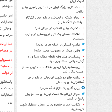
قدرت ایران
خیزهای د
۶ دستاورد بزرگ ایران در ۱۶۰ روز رهبری رهبر
انقلاب
امر یقین
ادعای شبکه «الحدث» درباره ایجاد گذرگاه
انتخابات
موقت در تنگه هرمز
روحانی ت
ابتکارات رهبر انقلاب در میدان نبرد
هلاکت اعضای یک تیم تروریستی در جنوب
مردم و من
سیستان
کما اینکه
ترامپ کنترلی بر تنگه هرمز ندارد!
در مصاحبه
وقتی ورزش با معنویت عجین بشه!
پزشکیان: مشروطه نقطه عطف بیداری و
«مسوولیت
آزادی‌خواهی ملت ایران بود
را حمایت
پورجمشیدیان: اربعین ۱۴۰۵ با بالاترین سطح
امنیت برگزار شد
از دولت ح
بیانیه خانواده شهید لاریجانی درباره برخی
پاسخگوی 
گمانه‌زنی‌های رسانه‌ای
نیست و ن
ایران آقای بلامنازع تنگه هرمز!
سردار ابن‌الرضا: دست نیروهای مسلح برای
انتخابات مجلس در سال ۹۸ و ا
پاسخ پُر است
***
تکذیب ادعای «نحوه ردزنی محل استقرار شهید
لاریجانی»