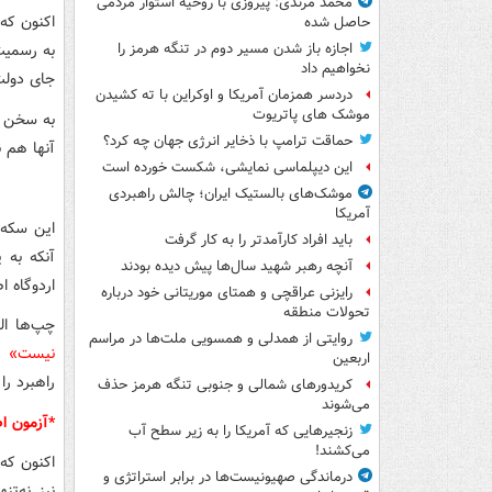
محمد مرندی: پیروزی با روحیه استوار مردمی
حاصل شده
به رسمیت 
اجازه باز شدن مسیر دوم در تنگه هرمز را
نخواهیم داد
جای دولت
دردسر همزمان آمریکا و اوکراین با ته کشیدن
موشک های پاتریوت
به سخن دی
حماقت ترامپ با ذخایر انرژی جهان چه کرد؟
آنها هم ن
این دیپلماسی نمایشی، شکست خورده است
موشک‌های بالستیک ایران؛ چالش راهبردی
آمریکا
این سکه 
باید افراد کارآمدتر را به کار گرفت
آنکه به 
آنچه رهبر شهید سال‌ها پیش دیده بودند
اردوگاه 
رایزنی عراقچی و همتای موریتانی خود درباره
تحولات منطقه
چپ‌ها ال
روایتی از همدلی و همسویی ملت‌ها در مراسم
نیست»
تو
اربعین
راهبرد را
کریدورهای شمالی و جنوبی تنگه هرمز حذف
می‌شوند
*آزمون اص
زنجیرهایی که آمریکا را به زیر سطح آب
می‌کشند!
اکنون که 
درماندگی صهیونیست‌ها در برابر استراتژی و
نیز نه‌ت