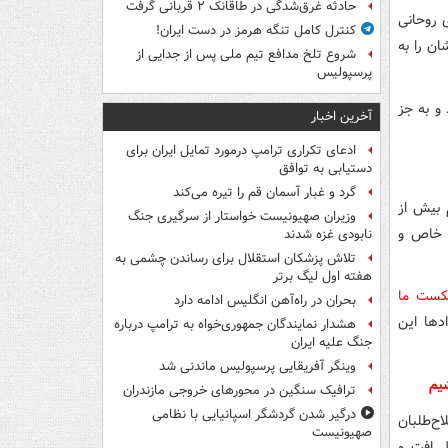
حادثه غرق‌شدگی در طاقانک ۲ قربانی گرفت
ش از آقای روحانی
کنترل کامل تنگه هرمز در دست ایران!
ان را به
شروع تلخ مدافع تیم ملی پس از جدایی از
پرسپولیس
 و به جز
آخرین اخبار
ادعای تکراری ترامپ درمورد تمایل ایران برای
دستیابی به توافق
گرد و غبار آسمان قم را تیره می‌کند
 بیش از
وزیران صهیونیست خواستار از سرگیری جنگ
ی خاص و
نابودی غزه شدند
تلاش پزشکان استقلال برای رساندن چشمی به
هفته اول لیگ برتر
کست ما
بحران در راه‌آهن انگلیس ادامه دارد
دها این
هشدار نمایندگان جمهوری‌خواه به ترامپ درباره
جنگ علیه ایران
وینگر آفریقایی پرسپولیس ماندنی شد
شیم
ترافیک سنگین در محورهای خروجی مازندران
درگیر شدن گردشگر اسپانیایی با نظامی
اح‌طلبان
صهیونیست
ل افت و