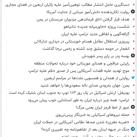
دستگیری عامل انتشار مطالب توهین‌آمیز علیه زائران اربعین در فضای مجازی
روایت تکان‌دهنده دانش‌آموز مینابی از جنایت آمریکا
هدف قرار گرفتن اتاق‌ فرماندهی مزدوران عربستان در یمن
شکست پروژه «خاورمیانه جدید» نتانیاهو
گزافه‌گویی و لفاظی جدید ترامپ علیه ایران
پیروزی استقلال مقابل همنام خوزستانی در دیداری تدارکاتی
انفجار در حومه دمشق چند کشته و زخمی برجا گذاشت
بوسه‌ پدر بر پای پسر شهیدش
رایزنی عراقچی و همتای موریتانی خود درباره تحولات منطقه
موج تهدید علیه قضات آمریکایی پس از صدور حکم علیه ترامپ
روایتی از همدلی و همسویی ملت‌ها در مراسم اربعین
یمن: جهان به‌زودی صدای ناله سعودی‌ها را خواهد شنید
یونیفل: ارتش اسرائیل در یک روز ۱۱۳ توپ به جنوب لبنان شلیک کرده است
ترامپ: همه چیز درباره ایران به طور استثنایی خوب پیش می‌رود
عبور از خط قرمز ایران یعنی مرگ!
حمله نیروهای اسرائیلی به خبرنگار پرس‌تی‌وی
«ضربه مغزی» شدن صدها نظامی آمریکایی در حملات ایران
جنگ در جبهه لبنان بعد از تفاهم‌نامه چه تغییری کرده؟
ترامپ در حال سوختن در آتشی خودساخته