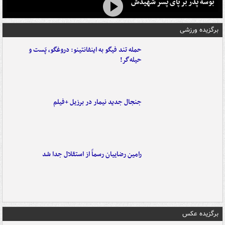
بوسه‌ پدر بر پای پسر شهیدش
برگزیده ورزشی
حمله تند فیگو به اینفانتینو: دروغگو، پَست‌ و
حیله‌گر!
جنجال جدید نیمار در برزیل +فیلم
رامین رضاییان رسماً از استقلال جدا شد
برگزیده عکس