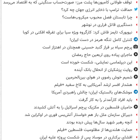
توقف طولانی کامیون‌ها پشت مرز؛ صورت‌حساب سنگینی که به اقتصاد می‌رسد
حماقت ترامپ با ذخایر انرژی جهان چه کرد؟
چرا تابستان فصل محبوب میکروب‌هاست؟
دستگیری قاتل فراری در نوشهر
نیویورک تایمز فاش کرد: کارگروه ویژه سیا برای تفرقه افکنی در کوبا
کنترل کامل تنگه هرمز در دست ایران!
پرچم سیاه بر فراز گنبد حسینی همچنان در اهتزاز است
ماجرای پیاده روی اربعین حاج رمضان
این دیپلماسی نمایشی، شکست خورده است
روایت پزشکیان از انحلال بانک آینده
شمیم خوش رضوی در هوای بین‌الحرمین
هشدار افسر ارشد آمریکایی به کاخ سفید +فیلم
موشک‌های بالستیک ایران؛ چالش راهبردی آمریکا
باید افراد کارآمدتر را به کار گرفت
حامیان فلسطین در مکزیک پرچم اسرائیل را به آتش کشیدند
دبیرکل سازمان ملل باز هم خواستار آتش‌بس فوری در اوکراین شد
آنچه رهبر شهید سال‌ها پیش دیده بودند
حمایت هلندی‌ها از مظلومیت فلسطین +فیلم
افشای برکناری در موساد پس از شکست پروژه علیه ایران