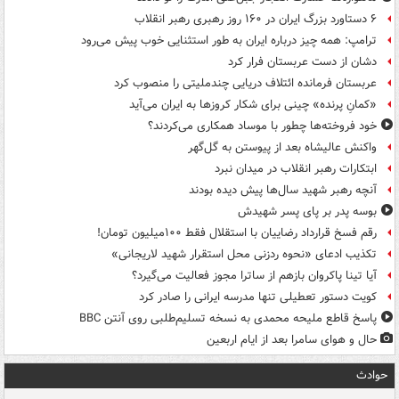
۶ دستاورد بزرگ ایران در ۱۶۰ روز رهبری رهبر انقلاب
ترامپ: همه چیز درباره ایران به طور استثنایی خوب پیش می‌رود
دشان از دست عربستان فرار کرد
عربستان فرمانده ائتلاف دریایی چندملیتی را منصوب کرد
«کمانِ پرنده» چینی برای شکار کروزها به ایران می‌آید
خود فروخته‌ها چطور با موساد همکاری می‌کردند؟
واکنش عالیشاه بعد از پیوستن به گل‌گهر
ابتکارات رهبر انقلاب در میدان نبرد
آنچه رهبر شهید سال‌ها پیش دیده بودند
بوسه‌ پدر بر پای پسر شهیدش
رقم فسخ قرارداد رضاییان با استقلال فقط ۱۰۰میلیون تومان!
تکذیب ادعای «نحوه ردزنی محل استقرار شهید لاریجانی»
آیا تینا پاکروان بازهم از ساترا مجوز فعالیت می‌گیرد؟
کویت دستور تعطیلی تنها مدرسه ایرانی را صادر کرد
پاسخ قاطع ملیحه محمدی به نسخه تسلیم‌طلبی روی آنتن BBC
حال و هوای سامرا بعد از ایام اربعین
حوادث