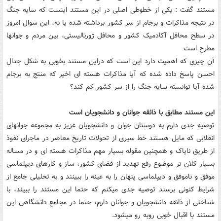
مستند گفت : یکی از خطوطی اصلی در این مستند اینست که سایه جنگ
در نتیجه مذاکرات و برجام از سر کشور برداشته شده یا نه، این سوال امروز
در سطح محافل آکادمیک کشور و محافل ژورنالیستی، بین مردم و جوانها
مطرح است
آن چیزی که اهمیت دارد این است که دراین مستند بخوبی به شکل جدال
احسن پاسخ داده شده که آیا مذاکرات هسته ای اخیر که منتج به برجام
شده آیا توانسته سایه جنگ را از سر کشور کم کند؟
این مستند مطابق با ذائقه جوانان و دانشجویان است
توصیه جدی دارم به دوستان جوان و دانشجویان عزیز به مجموعه جوانهای
انقلابی که مایل هستند خط سیری از تحولات تاریخ معاصر در ماجرای نفوذ
از طریق نایاک و همچنین مقوله بسیار مهم مذاکرات هسته ای و در مساله
بسیار کلان تر موضوع رفع تهدید از فضای کشور، ساز و کارهای دیپلماسی
موفق و ناموفق و دیپلماسی پنهان را به عینه را ببینند و به تحلیلی جامع از
شرایط کنونی برسند توصیه جدی میکنم که حتما این مستند را ببیند، با
شناختی از ذائقه دانشجویان و جوانان دارم، حتما در مجامع دانشگاهی این
مستند با اقبال خوبی روبه رو میشود.