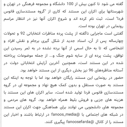
گفته می شود تا کنون بیش از 100 دانشگاه و مجموعه فرهنگی در تهران و
شهرستانها برای اکران این مستند که کاری از "گروه مستندسازی فانوس
فردا" است، ثبت نام کرده اند و شروع اکران آنها نیز در انتظار مراسم
رونمایی در تهران بوده است.
گفتنی است ماجرایی ناگفته از پشت پرده مناظرات انتخاباتی 92 و تحولات
چهارساله پس از آن، اسناد جدید از شکل گیری برجام و نقش افراد و
اشخاصی که تا به حال اسمی از آنها برده نشده در به ثمر رسیدن این
توافق، پشت پرده ای از سایه شوم جنگ و... از جمله موضوعات پرداخته
شده در این مستند است، همچنین آخرین آرایش انتخاباتی دولت در
آستانه مناظره‌های 96 نیز بخش دیگری از این مستند خواهد بود.
حضور در رونمایی این مستند رایگان خواهد بود اما با توجه به اینکه این
مستند به صورت مستقل و بدون کمک هیچ نهاد و مجموعه ای در گروه
مستندسازی فانوس فردا تولید شده است، سایر اکران های این مستند با
هزینه های جزیی و فروش بلیط همراه خواهد بود. گروه های مردمی و
مجموعه های دانشجویی می توانند برای هماهنگی جهت اکران این مستند
در شبکه های اجتماعی با @fanoos_media در ارتباط باشند و اخبار این
مستند را از کانال @fanoosefarda پیگیری کنند.