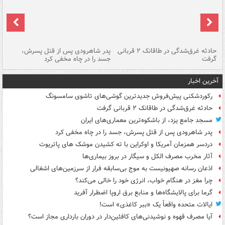
شته
حادثه غرق‌شدگی در طاقانک ۲ قربانی
پدر شاهرودی پس از قتل پسرش،
دس
گرفت
جسد را در چاه مخفی کرد
آخرین اخبار
رکوردشکنی پیش‌فروش جدیدترین گوشی‌های تاشوی سامسونگ
حادثه غرق‌شدگی در طاقانک ۲ قربانی گرفت
مسجد جامع یزد، از باشکوه‌ترین معماری‌های ایران
پدر شاهرودی پس از قتل پسرش، جسد را در چاه مخفی کرد
دردسر همزمان آمریکا و اوکراین با ته کشیدن موشک های پاتریوت
آثار مخرب مصرف الکل و سیگار در بروز بیماری‌ها
اذعان رسانه صهیونیست به موج بی‌سابقه فرار از سرزمین‌های اشغالی
چرا مغز در هنگام خواب، انرژی خود را خالی می‌کند؟
گرما برای پالایشگاه‌ها و منابع برق اروپا اضطرار آفرید
ایالات متحده واقعاً یک «ببر کاغذی» است!
آیا مصرف قهوه و نوشیدنی‌های کافئین‌دار در دوران بارداری مجاز است؟