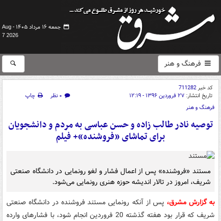
جمعه ۱۶ مرداد ۱۴۰۵ -
Aug
7 2026
فرهنگ و هنر
کد خبر
711282
تاریخ انتشار:
۲۷ فروردین ۱۳۹۶ - ۱۲:۱۹
۰ نظر
چاپ
فرهنگ و هنر
توصیه نادر طالب زاده و حسن عباسی به مردم و دانشجویان
برای تماشای «فروشنده»+ فیلم
مستند «فروشنده» پس از اعمال فشار و لغو رونمایی در دانشگاه صنعتی
شریف، امروز در تالار اندیشه حوزه هنری رونمایی می‌شود.
به گزارش مشرق،
پس از آنکه رونمایی مستند فروشنده در دانشگاه صنعتی
شریف که قرار بود هفته گذشته 20 فروردین انجام شود، با فشارهای وارده