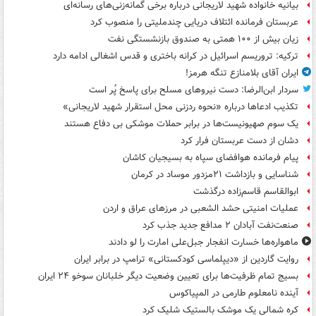
بیانیه خانواده شهید لاریجانی درباره برخی گمانه‌زنی‌های رسانه‌ای
عربستان فرمانده ائتلاف دریایی چندملیتی را منصوب کرد
زیان بیش از ۱۰۰ همتی به صندوق‌ بازنشستگی نفت
ترکیه: تروریسم اسرائیل در کرانه باختری و قدس اشغالی ادامه دارد
ایران آقای بلامنازع تنگه هرمز!
سردار ابن‌الرضا: دست نیروهای مسلح برای پاسخ پُر است
تکذیب ادعاها درباره «نحوه ردزنی محل استقرار شهید لاریجانی»
یک‌ سوم صهیونیست‌ها در برابر حملات موشکی بی دفاع هستند
دشان از دست عربستان فرار کرد
پیام فرمانده هوافضای سپاه به بسیجیان کاشان
شناسایی و بازداشت ۲۱مزدور موساد در کرمان
ابوالقاسم قاسم‌زاده درگذشت
عملیات امنیتی حشد الشعبی در مرزهای عراق و اردن
صنعت‌نفت آبادان ۲ مدافع جدید جذب کرد
ماهواره‌ها خسارت انفجار جبل‌علی امارت را لو دادند
روایت گاردین از «دیپلماسی کودکستانی» ترامپ در برابر ایران
بسیج تمام ظرفیت‌ها برای تعیین وضعیت دیگر خلبانان سوخو ۲۴ ایران
آینده نامعلوم طارمی در المپیاکوس
کره شمالی یک موشک بالستیک شلیک کرد