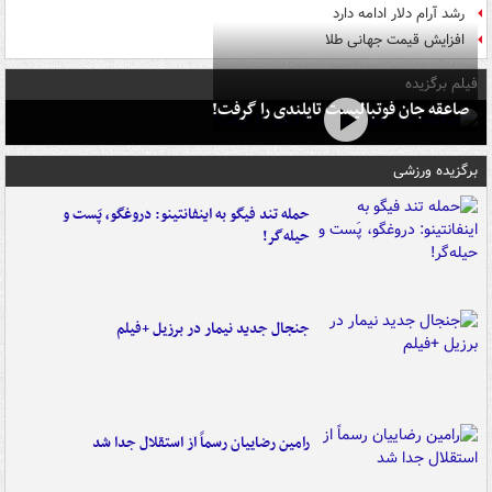
رشد آرام دلار ادامه دارد
افزایش قیمت جهانی طلا
فیلم برگزیده
صاعقه جان فوتبالیست تایلندی را گرفت!
برگزیده ورزشی
حمله تند فیگو به اینفانتینو: دروغگو، پَست‌ و
حیله‌گر!
جنجال جدید نیمار در برزیل +فیلم
رامین رضاییان رسماً از استقلال جدا شد