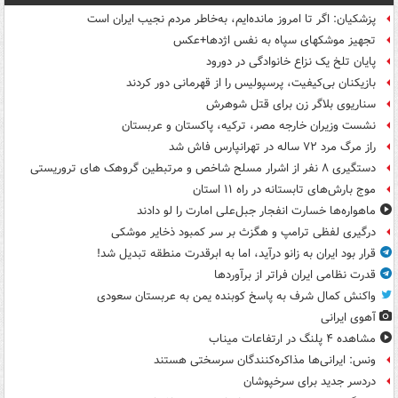
پزشکیان: اگر تا امروز مانده‌ایم، به‌خاطر مردم نجیب ایران است
تجهیز موشکهای سپاه به نفس اژدها+عکس
پایان تلخ یک نزاع خانوادگی در دورود
بازیکنان بی‌کیفیت، پرسپولیس را از قهرمانی دور کردند
سناریوی بلاگر زن برای قتل شوهرش
نشست وزیران خارجه مصر، ترکیه، پاکستان و عربستان
راز مرگ مرد ۷۲ ساله در تهرانپارس فاش شد
دستگیری ۸ نفر از اشرار مسلح شاخص و مرتبطین گروهک های تروریستی
موج بارش‌های تابستانه در راه ۱۱ استان
ماهواره‌ها خسارت انفجار جبل‌علی امارت را لو دادند
درگیری لفظی ترامپ و هگزث بر سر کمبود ذخایر موشکی
قرار بود ایران به زانو درآید، اما به ابرقدرت منطقه تبدیل شد!
قدرت نظامی ایران فراتر از برآوردها
واکنش کمال شرف به پاسخ کوبنده یمن به عربستان سعودی
آهوی ایرانی
مشاهده ۴ پلنگ در ارتفاعات میناب
ونس: ایرانی‌ها مذاکره‌کنندگان سرسختی هستند
دردسر جدید برای سرخپوشان