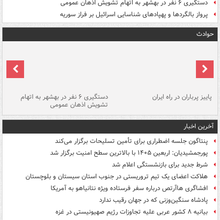
دستگیری ۶ نفر در بهشهر به اتهام تشویش اذهان عمومی
پرواز بالگردها و پهپادهای شناسایی اسرائیل بر فراز سوریه
حوادث
ن
پاییز پرباران در راه ایران
دستگیری ۶ نفر در بهشهر به اتهام
تشویش اذهان عمومی
اس
آخرین اخبار
پنتاگون جلسه اضطراری برای تأمین تسلیحات برگزار می‌کند
پورجمشیدیان: اربعین ۱۴۰۵ با بالاترین سطح امنیت برگزار شد
شرط جدید برای بازنشستگی اعلام شد
هلاکت اعضای یک تیم تروریستی در جنوب استان سیستان و بلوچستان
افشاگری هاآرتص درباره سفر فرستاده ویژه نتانیاهو به آمریکا
پادشاه سنگین‌وزنی که در جهان رقیب ندارد
بیانیه ۸ کشور عربی علیه تجاوزات رژیم صهیونیستی در غزه