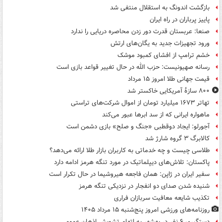
بازگشت اندونگ به استقلال منتفی شد
پاییز پرباران در راه ایران
صنعا: عربستان قدرت دور زدن محاصره دریایی را ندارد
ورود تجهیزات جدید به یگان‌های ارتش
خشم ترامپ از افشای کمبود موشک
رسانه صهیونیست: حزب الله در حال تغییر قواعد بازی است
قیمت جهانی طلا امروز ۱۵ مرداد
۸۰۰ سازۀ آمریکایی خاکستر شد
تهاتر ۱۶۷۳ میلیارد تومان از اموال شرکت‌های تراستی
ماهواره ایرانی که از سد ابرها عبور می‌کند
آجورلو: ایجاد دوقطبی «جنگ و صلح‌» بازی دشمن است
کالابرگ ۳ گروه شارژ شد
طلاسی چیست و چه خدماتی به کاربران بازار طلا ارائه می‌دهد؟
پاکستان: تلاش‌های دیپلماتیک در مورد تنگه هرمز ادامه دارد
سفیر ایران در ژاپن: همان فاجعه هیروشیما در حال تکرار است
شنیده شدن صدای دو انفجار در نزدیکی تنگه هرمز
تکذیب شایعه معافیت سربازان فراری
روزنامه‌های ورزشی امروز پنج‌شنبه ۱۵ مرداد ۱۴۰۵
دستگیری ۶ نفر در بهشهر به اتهام تشویش اذهان عمومی