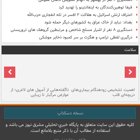
فیفا توهین‌کنندگان به اینفانتینو را تهدید کرد
اعتراف ارتش اسرائیل به هلاکت ۲ افسر در تله انفجاری حزب‌الله
بغداد: نباید از خاک عراق به کشورهای دیگر حمله شود
دستگیری ۸ نفر از اشرار مسلح شاخص و مرتبطین گروهک های تروریستی
درگیری لفظی ترامپ و هگزث بر سر کمبود ذخایر موشکی
سلامت
اهمیت تشخیص زودهنگام بیماری‌های
ناگفته‌هایی از آمپول های لاغری؛ از
دریچه‌ای قلب
عوارض مرگبار تا زیبایی
تا
نسخه دسکتاپ
کليه حقوق اين سايت متعلق به پایگاه خبري-تحليلي مشرق نيوز می باشد و
استفاده از مطالب آن با ذکر منبع بلامانع است.
طراحی و تولید: نستوه