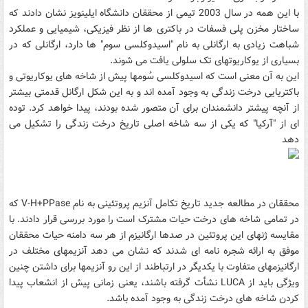
با این همه در سال 2003 تیمی از محققان دانشگاه ایلینویز نشان دادند که
ساختار مخزن پلی فسفات در باکتری ها از نظر فیزیکی، شیمیایی و عملکرد
شباهت زیادی به ارگانلی به نام "اسیدوکلسی سوم" ها دارد، ارگانلی که در
بسیاری از یوکاریوتهای تک سلولی یافت می شوند.
این به آن معنی است که اسیدوکلسی سُومها پیش از شاخه های یوکاریوتی و
باکتریایی درخت زندگی به وجود آمده اند و به این شکل ارگانل قدمتی بیشتر
از آنچه پیشتر دانشمندان برای آن متصور شده بودند، پیدا خواهد کرد. توده
ای از "آرکیا" که یکی از سه شاخه اصلی تاریخ درخت زندگی را تشکیل می
دهد
محققان در مطالعه جدید تاریخ تکامل آنزیم پروتئینی به نام V-H+PPase که
در تمامی شاخه های درخت حیات مشترک است را مورد بررسی قرار دادند. با
مقایسه ژنهای این پروتئین در صدها ارگانیزم از هر سه دامنه حیات محققان
موفق به ارائه شجره نامه ای شدند که نشان می دهد آنزیمهای مختلف در
ارگانیزمهای متفاوت با یکدیگر در ارتباطند از این رو آنزیمها برای داشتن چنین
ویژگی باید از LUCA نشأت گرفته باشند، یعنی زمانی پیش از انشعاب پیدا
کردن شاخه های درخت زندگی به وجود آمده باشد.