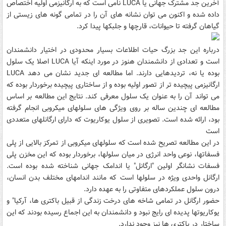
آخرین جد مشترک جهانی یا LUCA نامی است که به ارگانیزمی اولیه اختصاص
داده شده و اکنون می توان نشانه های آن را در تمامی گونه های زیستی از
گیاهان گرفته تا حیوانات، قارچها و جلبکها پیدا کرد.
درباره این جد بزرگ حیات اطلاعات بسیار محدودی در اختیار دانشمندان
است و تعدادی از دانشمندان هنوز در مورد اینکه آیا LUCA اصلا یک سلول
بوده یا نه، تردیدهایی دارند. اما مطالعه ای جدید نشان می دهد LUCA
ارگانیزمی پیچیده تر از تصور اولیه بوده و از ساختاری پیچیده برخوردار بوده که
می تواند آن را به عنوان یک سلول معرفی کند. نتایج این مطالعه بر اساس
مطالعه ای چندین ساله بر روی ویژگی های سلولهای میکروبی انجام گرفته
بود، ارائه شده است. تصویری از سلول یوکاریوت که دارای ارگانلهای متعددی
است
در این مطالعه تصریح شده است که سلولهای میکروبی از تمرکز بالایی از پلی
فسفاتها، نوعی واحد انرژی در میان سلولها، برخوردار بوده که این مخزن پلی
فسفات نشانگر اولین "ارگانل" یا اندامک جهانی شناخته شده بوده است.
ارگانل واحدی ویژه در سلولها است که مانند اندامهای مختلف بدن انسان،
درون سلول عملکردهای متفاوتی را به عهده دارد.
حضور ارگانل در تمامی شاخه های درخت زندگی از قبیل باکتری ها، آرکیا" و
یوکاریوتها پدیده ای رایج نبود و دانشمندان به این اجماع رسیده بودند که این
ساختار در باکتری ها نیز وجود ندارد.