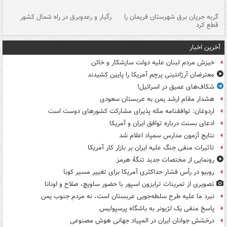
گربه جریان برق شهرستان فریمان را
رگبار و رعدوبرق در راه شمال کشور
قطع کرد
گذ
آخرین اخبار
خیزش مردم لبنان علیه دولت سازشکار و خائن
معترضان آرژانتینی پرچم آمریکا را پایین کشیدند
شکاف‌های عمیق در اسرائیل!
هشدار مقام ارشد یمن به عربستان سعودی
اردوغان: توافقنامه مکه پذیرای مشارکت کشورهای دوست است
ادعای بسنت درباره توافق ایران و آمریکا
نتایج آزمون مدارس سمپاد اعلام شد
تاثیرات منفی جنگ علیه ایران بر بازار کار آمریکا
رونمایی از مختصات جدید تنگۀ هرمز
روبیو در رأس فشار حداکثری آمریکا برای تغییر مسیر کوبا
تصویری از تمرینات ترابزون اسپور با حضور ساویچ، صلاح و اونانا
نبرد ما علیه طرح سلطه‌جویی عربستان است، نه مردم جنوب یمن
پاسخ منفی یک لژیونر به باشگاه پرسپولیس
درخشش جوانان ایران در المپیاد جهانی هوش مصنوعی