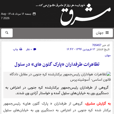
جمعه ۱۶ مرداد ۱۴۰۵ -
Aug
7 2026
جهان
کد خبر
705457
تاریخ انتشار:
۱۲ فروردین ۱۳۹۶ - ۱۶:۴۲
۰ نظر
چاپ
جهان
تظاهرات طرفداران «پارک گئون های» در سئول
گروهی از طرفداران رئیس‌جمهور برکنارشده کره جنوبی در اعتراض به
دستگیری وی به خیابان‌های سئول آمده و خواستار آزادی وی شدند.
به گزارش مشرق،
گروهی از طرفداران « پارک گئون های» رئیس‌جمهور
برکنار شده کره جنوبی در اعتراض به دستگیری وی به خیابان‌های سئول