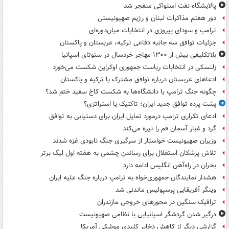
پالایشگاه نفت اسلواکی منفجر شد
دور هفتم مذاکرات لبنان و رژیم صهیونیستی
ترامپ و سودای پیروزی در انتخابات میان‌دوره‌ای
جزئیات توافق سه جانبه دفاعی ترکیه، عربستان و پاکستان
بلاتکلیفی بیش از ۱۳۰۰ مهاجر خردسال در سئوتای اسپانیا
زلنسکی در انتخابات ریاست جمهوری اوکراین شکست می‌خورد
ادعاهای عربستان درباره توافق مشترک با ترکیه و پاکستان
چگونه جنگ ترامپ با دانشگاه‌ها به شکست کاخ سفید ختم شد؟
پشت پرده توافق جدید ایران؛ تاکتیک یا استراتژی؟
ادعای تکراری ترامپ درمورد تمایل ایران برای دستیابی به توافق
گرد و غبار آسمان قم را تیره می‌کند
وزیران صهیونیست خواستار از سرگیری جنگ نابودی غزه شدند
تلاش پزشکان استقلال برای رساندن چشمی به هفته اول لیگ برتر
بحران در راه‌آهن انگلیس ادامه دارد
هشدار نمایندگان جمهوری‌خواه به ترامپ درباره جنگ علیه ایران
وینگر آفریقایی پرسپولیس ماندنی شد
ترافیک سنگین در محورهای خروجی مازندران
درگیر شدن گردشگر اسپانیایی با نظامی صهیونیست
گزارشی دیگر از کاهش ذخایر کلیدی موشکی آمریکا