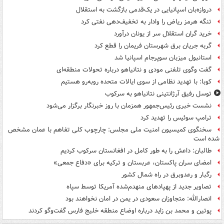
دروازه‌بان اسپانیایی در یک‌قدمی بازگشت به استقلال
تنگه هرمز ریاض را وادار به تخفیف‌دهی نفتی کرد
خرید گران استقلال سر از یونان درآورد
گربه جریان برق شهرستان فریمان را قطع کرد
استانبول میزبان سوپرجام اسپانیا شد
گفت وگوی تلفنی مودی و نتانیاهو درباره تحولات منطقه‌ای
کوبا: با تهدید نظامی از سوی ایالات متحده روبه‌رو هستیم
توسل رفیق آرژانتینی نتانیاهو به سرکوب
نشست خبری رئیس‌جمهور همزمان با روز خبرنگار برگزار می‌شود
ترامپ سوئیس را تهدید کرد
سخنگوی کمیسیون امنیت ملی مجلس: چارچوب کلی تفاهم با عمان مشخص
شده است
طالبان: داعش را به طور کامل در افغانستان سرکوب کردیم
امضای سران پاکستان، عربستان و ترکیه برای «دفاع جمعی»
رگبار و رعدوبرق در راه شمال کشور
تصاویر جدید از پهپادهای منهدم‌شده آمریکا توسط سپاه
انصارالله: متجاوزان سعودی در یمن در امان نخواهند بود
پوتین و محمد بن زاید درباره اوضاع منطقه خلیج فارس گفت‌وگو کردند