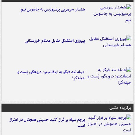
هشدار سرمربی پرسپولیس به جاسوس تیم
پیروزی استقلال مقابل همنام خوزستانی
حمله تند فیگو به اینفانتینو: دروغگو، پَست‌ و
حیله‌گر!
برگزیده عکس
پرچم سیاه بر فراز گنبد حسینی همچنان در اهتزاز
است