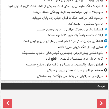
برخورد پراید با تیر برق ۲ فوتی بر جای گذاشت
تلگراف: جنگ علیه ایران ممکن است به یکی از اشتباهات تاریخ تبدیل شود
سوخو۳۵ با این موشک‌ها به ناوهای‌جنگی حمله می‌کند
ترامپ: فکر می‌کنم جنگ با ایران خیلی زود پایان می‌یابد
ترامپ سوئیس را تهدید کرد
استقبال خاص دخترک عراقی از زائران اربعین حسینی
ایالات متحده واقعاً یک «ببر کاغذی» است!
افشاگری برادرزاده ترامپ: تمام تصمیم‌هایش از روی ترس است
نمایی زیبا از تنگه کریان جزیره قشم
رکوردشکنی پیش‌فروش جدیدترین گوشی‌های تاشوی سامسونگ
گربه جریان برق شهرستان فریمان را قطع کرد
امضای سران پاکستان، عربستان و ترکیه برای «دفاع جمعی»
صحنه ای نادر از حیات وحش ایران در سبلان
دروازه‌بان اسپانیایی در یک‌قدمی بازگشت به استقلال
حوادث