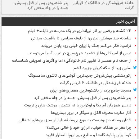
شته
حادثه غرق‌شدگی در طاقانک ۲ قربانی
پدر شاهرودی پس از قتل پسرش،
دس
گرفت
جسد را در چاه مخفی کرد
آخرین اخبار
۲۲ کشته و زخمی بر اثر تیراندازی در یک مدرسه در تایلند+ فیلم
سامانه ضد موشکی لیزری؛ از بلوف سیاسی تا واقعیت میدانی
ترامپ: فکر می‌کنم جنگ با ایران خیلی زود پایان می‌یابد
نیمی از آمریکایی‌ها از تشدید هرج‌ومرج در غرب آسیا می‌ترسند
از حذف نام همسر تا تغییر نام خانوادگی؛ اما و اگرهای تعویض شناسنامه
نمایی زیبا از تنگه کریان جزیره قشم
رکوردشکنی پیش‌فروش جدیدترین گوشی‌های تاشوی سامسونگ
حادثه غرق‌شدگی در طاقانک ۲ قربانی گرفت
مسجد جامع یزد، از باشکوه‌ترین معماری‌های ایران
پدر شاهرودی پس از قتل پسرش، جسد را در چاه مخفی کرد
دردسر همزمان آمریکا و اوکراین با ته کشیدن موشک های پاتریوت
آثار مخرب مصرف الکل و سیگار در بروز بیماری‌ها
اذعان رسانه صهیونیست به موج بی‌سابقه فرار از سرزمین‌های اشغالی
چرا مغز در هنگام خواب، انرژی خود را خالی می‌کند؟
گرما برای پالایشگاه‌ها و منابع برق اروپا اضطرار آفرید