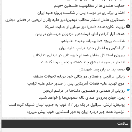
حمایت هلندی‌ها از مظلومیت فلسطین +فیلم
افشای برکناری در موساد پس از شکست پروژه علیه ایران
دستگیری عامل انتشار مطالب توهین‌آمیز علیه زائران اربعین در فضای مجازی
روایت تکان‌دهنده دانش‌آموز مینابی از جنایت آمریکا
هدف قرار گرفتن اتاق‌ فرماندهی مزدوران عربستان در یمن
شکست پروژه «خاورمیانه جدید» نتانیاهو
گزافه‌گویی و لفاظی جدید ترامپ علیه ایران
پیروزی استقلال مقابل همنام خوزستانی در دیداری تدارکاتی
انفجار در حومه دمشق چند کشته و زخمی برجا گذاشت
بوسه‌ پدر بر پای پسر شهیدش
رایزنی عراقچی و همتای موریتانی خود درباره تحولات منطقه
موج تهدید علیه قضات آمریکایی پس از صدور حکم علیه ترامپ
روایتی از همدلی و همسویی ملت‌ها در مراسم اربعین
یمن: جهان به‌زودی صدای ناله سعودی‌ها را خواهد شنید
یونیفل: ارتش اسرائیل در یک روز ۱۱۳ توپ به جنوب لبنان شلیک کرده است
ترامپ: همه چیز درباره ایران به طور استثنایی خوب پیش می‌رود
سلامت