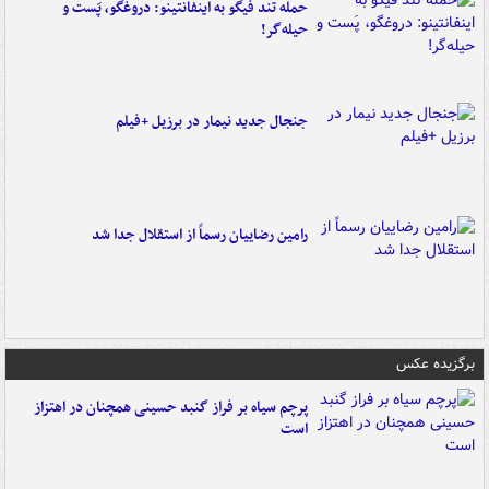
حمله تند فیگو به اینفانتینو: دروغگو، پَست‌ و
حیله‌گر!
جنجال جدید نیمار در برزیل +فیلم
رامین رضاییان رسماً از استقلال جدا شد
برگزیده عکس
پرچم سیاه بر فراز گنبد حسینی همچنان در اهتزاز
است