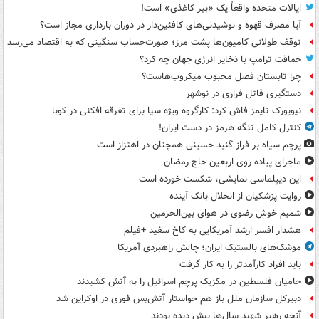
ایالات متحده واقعاً یک «ببر کاغذی» است!
آیا مصرف قهوه و نوشیدنی‌های کافئین‌دار در دوران بارداری مجاز است؟
توقف طولانی کامیون‌ها پشت مرز؛ صورت‌حساب سنگینی که به اقتصاد می‌رسد
حماقت ترامپ با ذخایر انرژی جهان چه کرد؟
چرا تابستان فصل محبوب میکروب‌هاست؟
دستگیری قاتل فراری در نوشهر
نیویورک تایمز فاش کرد: کارگروه ویژه سیا برای تفرقه افکنی در کوبا
کنترل کامل تنگه هرمز در دست ایران!
پرچم سیاه بر فراز گنبد حسینی همچنان در اهتزاز است
ماجرای پیاده روی اربعین حاج رمضان
این دیپلماسی نمایشی، شکست خورده است
روایت پزشکیان از انحلال بانک آینده
شمیم خوش رضوی در هوای بین‌الحرمین
هشدار افسر ارشد آمریکایی به کاخ سفید +فیلم
موشک‌های بالستیک ایران؛ چالش راهبردی آمریکا
باید افراد کارآمدتر را به کار گرفت
حامیان فلسطین در مکزیک پرچم اسرائیل را به آتش کشیدند
دبیرکل سازمان ملل باز هم خواستار آتش‌بس فوری در اوکراین شد
آنچه رهبر شهید سال‌ها پیش دیده بودند