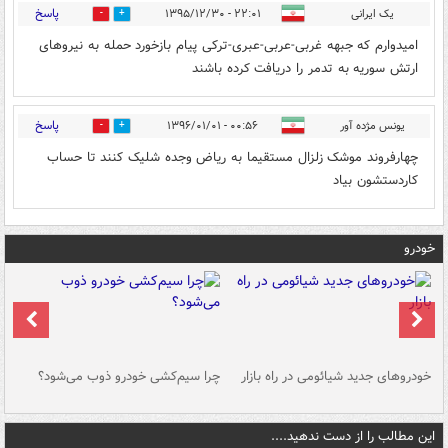
پاسخ
یک ایرانی
۲۲:۰۱ - ۱۳۹۵/۱۲/۳۰
3
8
امیدوارم که جبهه غربی-عربی-عبری-ترکی پیام بازخورد حمله به نیروهای
ارتش سوریه به تدمر را دریافت کرده باشند
پاسخ
یونس مژده آور
۰۰:۵۶ - ۱۳۹۶/۰۱/۰۱
0
4
چهارفروند موشک زلزال مستقیما به ریاض وجده شلیک کنند تا حساب
کاردستشون بیاد
خودرو
خودروهای جدید شیائومی در راه بازار
چرا سیم‌کشی خودرو ذوب می‌شود؟
شو
این مطالب را از دست ندهید....