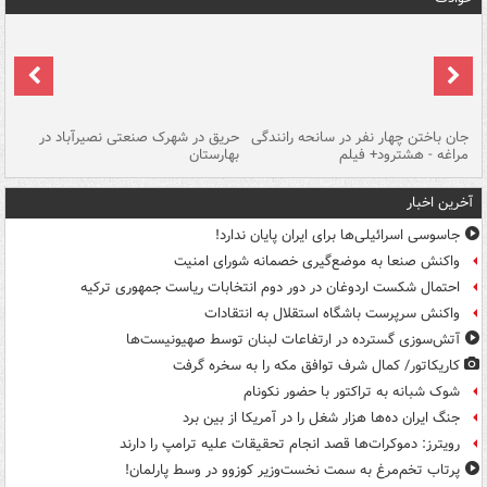
جان باختن چهار نفر در سانحه رانندگی
حریق در شهرک صنعتی نصیرآباد در
حر
مراغه - هشترود+ فیلم
بهارستان
فی
آخرین اخبار
جاسوسی اسرائیلی‌ها برای ایران پایان ندارد!
واکنش صنعا به موضع‌گیری خصمانه شورای امنیت
احتمال شکست اردوغان در دور دوم انتخابات ریاست جمهوری ترکیه
واکنش سرپرست باشگاه استقلال به انتقادات
آتش‌سوزی گسترده در ارتفاعات لبنان توسط صهیونیست‌ها
کاریکاتور/ کمال شرف توافق مکه را به سخره گرفت
شوک شبانه به تراکتور با حضور نکونام
جنگ ایران ده‌ها هزار شغل را در آمریکا از بین برد
رویترز: دموکرات‌ها قصد انجام تحقیقات علیه ترامپ را دارند
پرتاب تخم‌مرغ به سمت نخست‌وزیر کوزوو در وسط پارلمان!