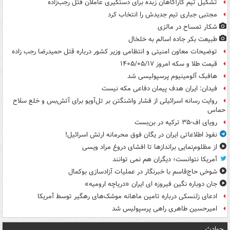
تشکیل تیم کارآگاهان زبده برای دستگیری عاملان قتل رجب‌زاده
مجتبی جباری تیم جدیدش را انتخاب کرد
شکار تمساح در مالزی
طبیعت بکر جاده اسالم به خلخال
توضیحات معاون امنیتی و انتظامی وزیر کشور درباره قتل حمیدرضا رجب زاده
قیمت طلا و سکه امروز ۱۴۰۵/۰۵/۱۷
هافبک آلومینیوم پرسپولیسی شد
فیدان: ایران هدف پیمان دفاعی مکه نیست
روایت رسانه اسرائیلی از فشار واشنگتن بر تل‌آویو برای آتش‌بس و خلع سلاح
حماس
رویای اف-۳۵ ترکیه در بن‌بست
نفوذ اطلاعاتی ایران در یگان فوق محرمانه ارتش اسرائیل!
از مظلوم‌نمایی براندازها تا افشای دروغ مراد ویسی
آمریکا نتوانست؛ دیگران هم نمی توانند
شوخی حاج‌قاسم با خبرنگار در عملیات آزادسازی بوکمال
جان دوباره نگین فیروزه ای ایران «دریاچه ارومیه»
ادعای زلنسکی درباره تامین ماهانه موشک‌های رهگیر توسط آمریکا
امیرحسین طاهری راهی پرسپولیس شد
حوادث