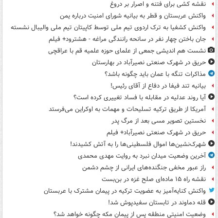
نقشه کشی برای فتنه و اصرار بر دروغ
واکنش عربستان و قطر به بیانیه شورای امنیت درباره یمن
واکنش کشفیا به ترک اردوی تیم ملی توسط کاپیتان تیم ملی والیبال نشسته
جان باختن چهار نفر در سانحه رانندگی مراغه - هشترود+ فیلم
نشست هم اندیشی جمعی از علمای حوزه علمیه قم با عراقچی
حریق در شهرک صنعتی نصیرآباد در بهارستان
مذاکرات تنگه با عمان باید چگونه باشد؟
بیانیه تند فیفا در دفاع از آقای رئیس!
آیا روند عدلیه در مقابله با فساد تغییری کرده است؟
آمریکا از طریق ترکیه تسلیحات و مهمات به اوکراین می‌فرستد
نخستین تصویر مسی بعد از مرگ پدر
حریق در شهرک صنعتی نصیرآباد+ فیلم
شهرک‌نشین‌ها اموال فلسطینی‌ها را به آتش کشیدند!
آخرین وضعیت میدان نبرد به روایت مهدی محمدی
راز عبور مخفی جنگنده‌های ایرانی از چشم دشمن
نقشه راه ۱۵ ماده‌ای صلح غزه در بن‌بست
واکنش کنایه‌آمیز به عضویت ترکیه در پیمان مشترک با عربستان
قله دماوند در تابستان سفیدپوش شد!
وضعیت امنیتی منطقه پس از پیمان مکه چگونه خواهد شد؟