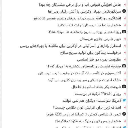
عامل افزایش قبوض آب و برق برخی مشترکان چه بود؟
سرنگون‌کردن پهپاد اوکراینی با آتش رگبار روس‌ها
افشاگری روزنامه عبری درباره بدرفتاری‌های همسر نتانیاهو
هشدار صنعا به عربستان: وقت تلف نکنید
روزنامه‌های ورزشی امروز یک‌شنبه ۱۸ مرداد ۱۴۰۵
دیوار طارمی جلوی عربستان
استقرار رادارهای اسرائیلی در اوکراین برای مقابله با پهپادهای روسی
درخواست پنتاگون برای تولید سریع سلاح
مقاومت یمن؛ دو خیز اساسی
صفحه نخست روزنامه‌های یکشنبه ۱۸ مرداد ۱۴۰۵
آتش‌سوزی در تأسیسات آرامکو در جنوب غرب عربستان
حذف لبنیات چه بلایی سر بیماران کلیوی می آورد
طبیعت بکر جاده اسالم به خلخال
رویای اف-۳۵ ترکیه در بن‌بست
آمریکا نتوانست؛ دیگران هم نمی توانند
اهداف ژاپن برای افزایش توان نظامی چیست؟
ترس کارشناس کویتی از تسلط ایران بر تنگۀ هرمز
هشدار پلیس تهران بزرگ به «کودک‌بلاگرها»