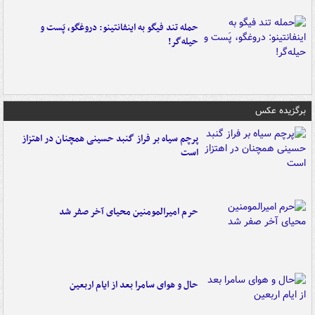
حمله تند فیگو به اینفانتینو: دروغگو، پَست‌ و
حیله‌گر!
برگزیده عکس
پرچم سیاه بر فراز گنبد حسینی همچنان در اهتزاز
است
حرم امیرالمومنین محیای آخر صفر شد
حال و هوای سامرا بعد از ایام اربعین