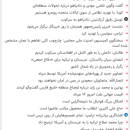
گفت وگوی تلفنی مودی و نتانیاهو درباره تحولات منطقه‌ای
کوبا: با تهدید نظامی از سوی ایالات متحده روبه‌رو هستیم
توسل رفیق آرژانتینی نتانیاهو به سرکوب
نشست خبری رئیس‌جمهور همزمان با روز خبرنگار برگزار می‌شود
ترامپ سوئیس را تهدید کرد
سخنگوی کمیسیون امنیت ملی مجلس: چارچوب کلی تفاهم با عمان مشخص
شده است
طالبان: داعش را به طور کامل در افغانستان سرکوب کردیم
امضای سران پاکستان، عربستان و ترکیه برای «دفاع جمعی»
رگبار و رعدوبرق در راه شمال کشور
تصاویر جدید از پهپادهای منهدم‌شده آمریکا توسط سپاه
انصارالله: متجاوزان سعودی در یمن در امان نخواهند بود
پوتین و محمد بن زاید درباره اوضاع منطقه خلیج فارس گفت‌وگو کردند
قیمت جهانی نفت امروز ۱۶ مرداد
اشکال بزرگ فوتبال ما نتیجه‌گرایی است
حاج علی اکبری: انقلاب ما محصول مکتب عاشورا است
افشاگری برادرزاده ترامپ: تمام تصمیم‌هایش از روی ترس است
چرا محمد صلاح ترکیه را به عربستان و آمریکا ترجیح داد
وقوع انفجار مهیب در مسکو