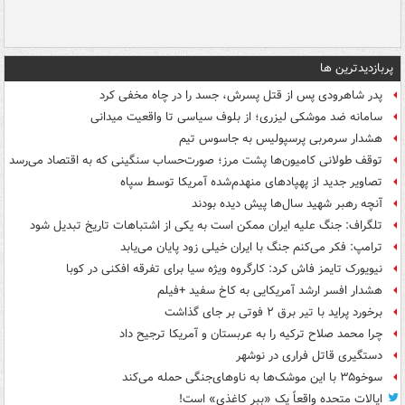
پربازدیدترین ها
پدر شاهرودی پس از قتل پسرش، جسد را در چاه مخفی کرد
سامانه ضد موشکی لیزری؛ از بلوف سیاسی تا واقعیت میدانی
هشدار سرمربی پرسپولیس به جاسوس تیم
توقف طولانی کامیون‌ها پشت مرز؛ صورت‌حساب سنگینی که به اقتصاد می‌رسد
تصاویر جدید از پهپادهای منهدم‌شده آمریکا توسط سپاه
آنچه رهبر شهید سال‌ها پیش دیده بودند
تلگراف: جنگ علیه ایران ممکن است به یکی از اشتباهات تاریخ تبدیل شود
ترامپ: فکر می‌کنم جنگ با ایران خیلی زود پایان می‌یابد
نیویورک تایمز فاش کرد: کارگروه ویژه سیا برای تفرقه افکنی در کوبا
هشدار افسر ارشد آمریکایی به کاخ سفید +فیلم
برخورد پراید با تیر برق ۲ فوتی بر جای گذاشت
چرا محمد صلاح ترکیه را به عربستان و آمریکا ترجیح داد
دستگیری قاتل فراری در نوشهر
سوخو۳۵ با این موشک‌ها به ناوهای‌جنگی حمله می‌کند
ایالات متحده واقعاً یک «ببر کاغذی» است!