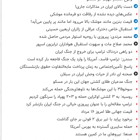
دست بالای ایران در مذاکرات جاری!
عکس‌های دیده نشده از رفاقت دو فرمانده‌ موشکی
قیمت بنزین مانند موشک بالا می‌رود اما مانند پر پایین می‌آید!
استقبال خاص دخترک عراقی از زائران اربعین حسینی
محمد مرندی: پیروزی با روحیه استوار مردمی حاصل شده
محمد صلاح مات و مبهوت استقبال هواداران ترابزون اسپور
دو راهی دردناک ترامپ برای خروج از جنگ ایران
سندرز: ترامپ فاسد، آمریکا را وارد یک جنگ فاجعه بار کرده است
پاسخ تأمین‌اجتماعی به زمان پرداخت مابه‌التفاوت حقوق بازنشستگان
صحنه ای نادر از حیات وحش ایران در سبلان
جنگ مدعیان طلای کشتی جهان این بار در مسکو
سوخو۳۵ با این موشک‌ها به ناوهای‌جنگی حمله می‌کند
روسیه: به ۳ کشتی اوکراین حمله و ۲۰۳ پهپاد را سرنگون کردیم
ترامپ مقاله‌ای را با عنوان پیروزی خیالی در جنگ ایران بازنشر کرد
قیمت جهانی طلا امروز ۱۶ مرداد
برخورد پراید با تیر برق ۲ فوتی بر جای گذاشت
حمله سایبری گسترده به بورس آمریکا
صنعا: نیروهای ما در کمین‌ هستند