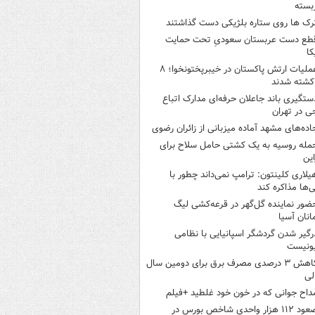
بسته
رک ها روی ستاره بلژیکی دست گذاشتند
طع دست عربستان سعودیِ تحت حمایت
کا
عملیات ارتش پاکستان در خیبرپختونخوا؛ ۸
کشته شدند
ستگیری باند جاعلان حرفه‌ای مدارک اتباع
ی در تهران
اده‌های مشهد آماده میزبانی از زائران رضوی
مله روسیه به یک کشتی حامل سلاح برای
این
یلاری کلینتون: ترامپ نمی‌داند چطور با
نی‌ها مذاکره کند
ضور نماینده گل‌گهر در قرعه‌کشی لیگ
انان آسیا
رگیر شدن گردشگر اسپانیایی با نظامی
ونیست
کاهش ۳ درصدی مصرف برق برای دومین سال
لی
داح جوانی که در خون خود غلطید +فیلم
صعود ۱۱۲ هزار واحدی شاخص بورس در