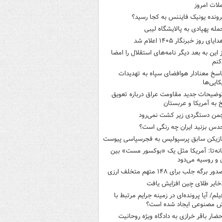
لات امروز
رونده یونیک فایننس به کجا رسید؟
مله پهپادی به پالایشگاه لیبی
ایای روز خبرنگار ۱۴۰۵ اعلام شد
ز این به بعد دیگر نامه‌های استقلال را امضا
کنم
اسخ معنادار هوافضای سپاه به تهدیدات
کایی‌ها
وضیحات جدید مقاومت عراق درباره تعویق
 به آمریکا و عربستان
من دستگردی زیر کشت نمی‌رود
دس بزنید ایران چه رنگی است؟
ازیکن سابق پرسپولیس به فجرسپاسی پیوست
انه‌تا: آمریکا مثل یک «بوکسور مست» بین
ن و روسیه می‌دود
ور برگه جلب برای ۱۴۸ متهم متخلف ارزی
خایر طلای چین افزایش یافت
یلم/ آیا پرونده‌ای در زمینه جرایم مرتبط با
 مصنوعی ایجاد شده است؟
حضار باقر خرازی به دادگاه ویژه روحانیت