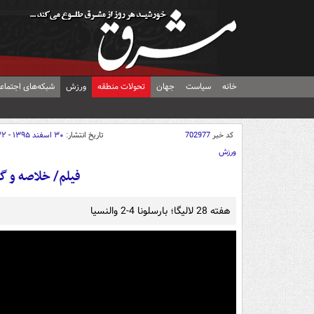
خانه
سیاست
جهان
تحولات منطقه
ورزش
شبکه‌های اجتماع
کد خبر
702977
تاریخ انتشار:
۳۰ اسفند ۱۳۹۵ - ۰۱:۳۲
ورزش
فیلم/ خلاصه و گلهای با
هفته 28 لالیگا؛ بارسلونا 4-2 والنسیا