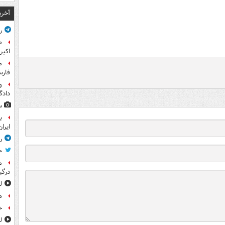
آخری
ر
اکبر
فار
و
داد
س
ب
ایرا
ر
ح
م
درگی
ل
ه
خ