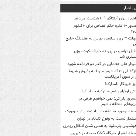
ن اخبار
اهبرد ایران "پنتاگون" را شکست می‌دهد
صدور ۱۰ فقره حکم قصاص برای «کلثوم
ی»
مهلت ۳ روزه سازمان بورس به هلدینگ خلیج
س
کیل ترامپ در پرونده حق‌السکوت، وزیر
گستری شد
ردار علی عظمایی در کنار دو فرمانده شهید
ازگشایی تنگه هرمز منوط به پذیرش شروط
ن از سوی آمریکاست
وز خبرنگار نامبارک!
تی اوکراین هم به ترکیه حمله کرد
سرور بارزانی: نمی خواهیم طرفی در
ری‌های منطقه باشیم
حظه برخورد صاعقه به ساختمانی در نیویورک
شدار نسبت به وفوع تندباد در تهران
وشبینی بارسلونا به عملی شدن انتقال رودری
لحظه انفجار جایگاه CNG صحنه در دوربین