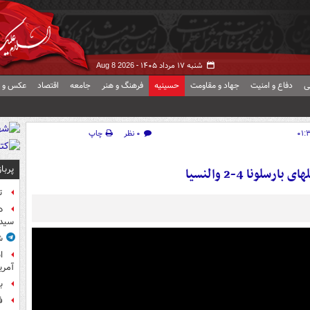
شنبه ۱۷ مرداد ۱۴۰۵ -
Aug 8 2026
ی
دفاع و امنیت
جهاد و مقاومت
حسینیه
فرهنگ و هنر
جامعه
اقتصاد
عکس و ف
۰ نظر
چاپ
پربا
رسلونا 4-2 والنسیا
ت
د
سیده
ش
آمر
ب
ف