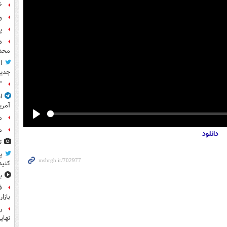
۶ فوتی و ۵ مصدوم بر ا
و
پ
ه
محدو
ا
جدید
"
ا
آمری
م
Play
م
دانلود
ت
پ
کنید
ب
ف
بازا
نهای