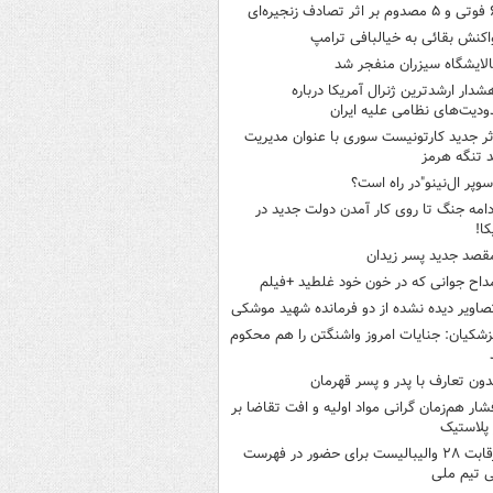
ثر تصادف زنجیره‌ای
اکنش بقائی به خیالبافی ترامپ
الایشگاه سیزران منفجر شد
شدار ارشدترین ژنرال آمریکا درباره
دیت‌های نظامی علیه ایران
ثر جدید کارتونیست سوری با عنوان مدیریت
 تنگه هرمز
سوپر ال‌نینو"در راه است؟
دامه جنگ تا روی کار آمدن دولت جدید در
کا!
قصد جدید پسر زیدان
داح جوانی که در خون خود غلطید +فیلم
صاویر دیده‌ نشده از دو فرمانده شهید موشکی
زشکیان: جنایات امروز واشنگتن را هم محکوم
دون تعارف با پدر و پسر قهرمان
شار هم‌زمان گرانی مواد اولیه و افت تقاضا بر
ر پلاستیک
رقابت ۲۸ والیبالیست برای حضور در فهرست
ی تیم ملی