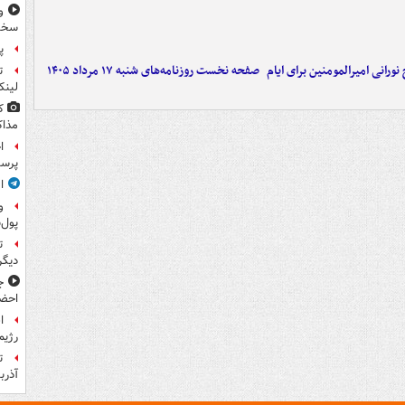
و
سخن
پ
ورانی امیرالمومنین برای ایام
صفحه نخست روزنامه‌های شنبه ۱۷ مرداد ۱۴۰۵
ت
لینک
ک
مذاک
ا
پرس
ا
و
پول‌
ت
دیگ
ج
احضا
ا
رژیم
ت
آذرب