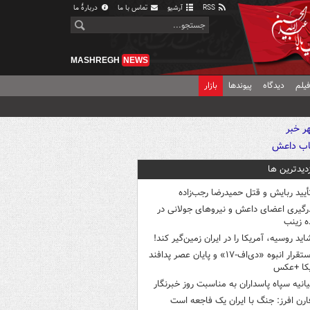
RSS
آرشیو
تماس با ما
دربارهٔ ما
MASHREGH
NEWS
یلم
دیدگاه
پیوندها
بازار
زدیدترین ها
أیید ربایش و قتل حمیدرضا رجب‌زاده
رگیری اعضای داعش و نیروهای جولانی در
 زینب
اید روسیه، آمریکا را در ایران زمین‌گیر کند!
استقرار انبوه «دی‌اف‑۱۷» و پایان عصر پدافند
یکا +عکس
یانیه سپاه پاسداران به مناسبت روز خبرنگار
ارن افرز: جنگ با ایران یک فاجعه است