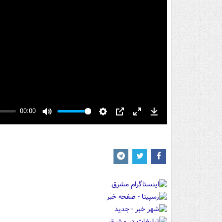
00:00
Mute
Settings
PIP
Enter
Download
fullscreen