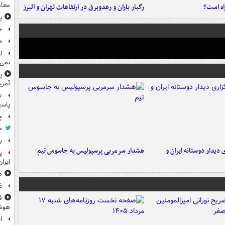
معام
راه است؟
رگبار باران و رعدوبرق در ارتفاعات تهران و البرز
پ
ح
هد
ا
نمی‌
پ
آمری
ت
پاسخ
چ
ح
ب
 دیدار دوستانه ایران و
هشدار سرمربی پرسپولیس به جاسوس تیم
پ
ایرا
صد
ذ
ف
هوش
ا