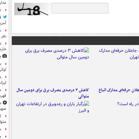
مدار
ت
ق
آمری
نفر 
د
خارج
ج
ح
اوکر
ه
ایرا
لان حرفه‌ای مدارک اتباع
کاهش ۳ درصدی مصرف برق برای دومین سال
ح
قهرم
متوالی
د
صهی
متوا
م