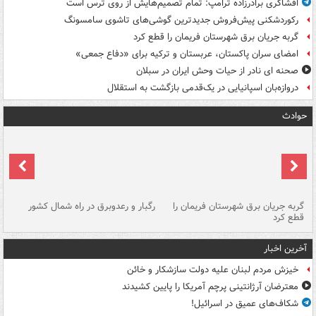
افشاگری برادرزاده ترامپ: تمام تصمیم‌هایش از روی ترس است
رکوردشکنی پیش‌فروش جدیدترین گوشی‌های تاشوی سامسونگ
گربه جریان برق شهرستان فریمان را قطع کرد
امضای سران پاکستان، عربستان و ترکیه برای «دفاع جمعی»
صحنه ای نادر از حیات وحش ایران در سبلان
دروازه‌بان اسپانیایی در یک‌قدمی بازگشت به استقلال
حوادث
گربه جریان برق شهرستان فریمان را
رگبار و رعدوبرق در راه شمال کشور
قطع کرد
گذ
آخرین اخبار
خیزش مردم لبنان علیه دولت سازشکار و خائن
معترضان آرژانتینی پرچم آمریکا را پایین کشیدند
شکاف‌های عمیق در اسرائیل!