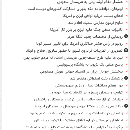
هشدار مقام ارشد یمن به عربستان سعودی
اردوغان: توافقنامه مکه پذیرای مشارکت کشورهای دوست است
ادعای بسنت درباره توافق ایران و آمریکا
نتایج آزمون مدارس سمپاد اعلام شد
تاثیرات منفی جنگ علیه ایران بر بازار کار آمریکا
رونمایی از مختصات جدید تنگۀ هرمز
روبیو در رأس فشار حداکثری آمریکا برای تغییر مسیر کوبا
تصویری از تمرینات ترابزون اسپور با حضور ساویچ، صلاح و اونانا
نبرد ما علیه طرح سلطه‌جویی عربستان است، نه مردم جنوب یمن
پاسخ منفی یک لژیونر به باشگاه پرسپولیس
درخشش جوانان ایران در المپیاد جهانی هوش مصنوعی
پالایشگاه نفت اسلواکی منفجر شد
دور هفتم مذاکرات لبنان و رژیم صهیونیستی
ترامپ و سودای پیروزی در انتخابات میان‌دوره‌ای
جزئیات توافق سه جانبه دفاعی ترکیه، عربستان و پاکستان
بلاتکلیفی بیش از ۱۳۰۰ مهاجر خردسال در سئوتای اسپانیا
زلنسکی در انتخابات ریاست جمهوری اوکراین شکست می‌خورد
ادعاهای عربستان درباره توافق مشترک با ترکیه و پاکستان
چگونه جنگ ترامپ با دانشگاه‌ها به شکست کاخ سفید ختم شد؟