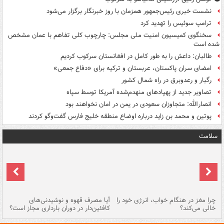
نشست خبری رئیس‌جمهور همزمان با روز خبرنگار برگزار می‌شود
ترامپ سوئیس را تهدید کرد
سخنگوی کمیسیون امنیت ملی مجلس: چارچوب کلی تفاهم با عمان مشخص
شده است
طالبان: داعش را به طور کامل در افغانستان سرکوب کردیم
امضای سران پاکستان، عربستان و ترکیه برای «دفاع جمعی»
رگبار و رعدوبرق در راه شمال کشور
تصاویر جدید از پهپادهای منهدم‌شده آمریکا توسط سپاه
انصارالله: متجاوزان سعودی در یمن در امان نخواهند بود
پوتین و محمد بن زاید درباره اوضاع منطقه خلیج فارس گفت‌وگو کردند
سلامت
ت
چرا مغز در هنگام خواب، انرژی خود را
آیا مصرف قهوه و نوشیدنی‌های
چر
خالی می‌کند؟
کافئین‌دار در دوران بارداری مجاز است؟
می