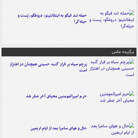
حمله تند فیگو به اینفانتینو: دروغگو، پَست‌ و
حیله‌گر!
برگزیده عکس
پرچم سیاه بر فراز گنبد حسینی همچنان در اهتزاز
است
حرم امیرالمومنین محیای آخر صفر شد
حال و هوای سامرا بعد از ایام اربعین