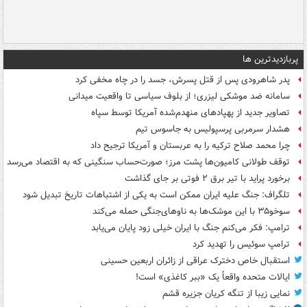
پربازدیدترین ها
پدر شاهرودی پس از قتل پسرش، جسد را در چاه مخفی کرد
سامانه ضد موشکی لیزری؛ از بلوف سیاسی تا واقعیت میدانی
تصاویر جدید از پهپادهای منهدم‌شده آمریکا توسط سپاه
هشدار سرمربی پرسپولیس به جاسوس تیم
چرا محمد صلاح ترکیه را به عربستان و آمریکا ترجیح داد
توقف طولانی کامیون‌ها پشت مرز؛ صورت‌حساب سنگینی که به اقتصاد می‌رسد
برخورد پراید با تیر برق ۲ فوتی بر جای گذاشت
تلگراف: جنگ علیه ایران ممکن است به یکی از اشتباهات تاریخ تبدیل شود
سوخو۳۵ با این موشک‌ها به ناوهای‌جنگی حمله می‌کند
ترامپ: فکر می‌کنم جنگ با ایران خیلی زود پایان می‌یابد
ترامپ سوئیس را تهدید کرد
استقبال خاص دخترک عراقی از زائران اربعین حسینی
ایالات متحده واقعاً یک «ببر کاغذی» است!
نمایی زیبا از تنگه کریان جزیره قشم