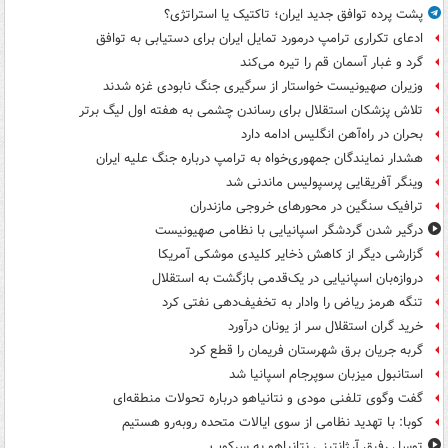
پشت پرده توافق جدید ایران؛ تاکتیک یا استراتژی؟
ادعای تکراری ترامپ درمورد تمایل ایران برای دستیابی به توافق
گرد و غبار آسمان قم را تیره می‌کند
وزیران صهیونیست خواستار از سرگیری جنگ نابودی غزه شدند
تلاش پزشکان استقلال برای رساندن چشمی به هفته اول لیگ برتر
بحران در راه‌آهن انگلیس ادامه دارد
هشدار نمایندگان جمهوری‌خواه به ترامپ درباره جنگ علیه ایران
وینگر آفریقایی پرسپولیس ماندنی شد
ترافیک سنگین در محورهای خروجی مازندران
درگیر شدن گردشگر اسپانیایی با نظامی صهیونیست
گزارشی دیگر از کاهش ذخایر کلیدی موشکی آمریکا
دروازه‌بان اسپانیایی در یک‌قدمی بازگشت به استقلال
تنگه هرمز ریاض را وادار به تخفیف‌دهی نفتی کرد
خرید گران استقلال سر از یونان درآورد
گربه جریان برق شهرستان فریمان را قطع کرد
استانبول میزبان سوپرجام اسپانیا شد
گفت وگوی تلفنی مودی و نتانیاهو درباره تحولات منطقه‌ای
کوبا: با تهدید نظامی از سوی ایالات متحده روبه‌رو هستیم
توسل رفیق آرژانتینی نتانیاهو به سرکوب