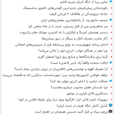
نمایی زیبا از تنگه کریان جزیره قشم
رکوردشکنی پیش‌فروش جدیدترین گوشی‌های تاشوی سامسونگ
حادثه غرق‌شدگی در طاقانک ۲ قربانی گرفت
مسجد جامع یزد، از باشکوه‌ترین معماری‌های ایران
پدر شاهرودی پس از قتل پسرش، جسد را در چاه مخفی کرد
دردسر همزمان آمریکا و اوکراین با ته کشیدن موشک های پاتریوت
آثار مخرب مصرف الکل و سیگار در بروز بیماری‌ها
اذعان رسانه صهیونیست به موج بی‌سابقه فرار از سرزمین‌های اشغالی
چرا مغز در هنگام خواب، انرژی خود را خالی می‌کند؟
گرما برای پالایشگاه‌ها و منابع برق اروپا اضطرار آفرید
ایالات متحده واقعاً یک «ببر کاغذی» است!
آیا مصرف قهوه و نوشیدنی‌های کافئین‌دار در دوران بارداری مجاز است؟
توقف طولانی کامیون‌ها پشت مرز؛ صورت‌حساب سنگینی که به اقتصاد می‌رسد
حماقت ترامپ با ذخایر انرژی جهان چه کرد؟
چرا تابستان فصل محبوب میکروب‌هاست؟
دستگیری قاتل فراری در نوشهر
نیویورک تایمز فاش کرد: کارگروه ویژه سیا برای تفرقه افکنی در کوبا
کنترل کامل تنگه هرمز در دست ایران!
پرچم سیاه بر فراز گنبد حسینی همچنان در اهتزاز است