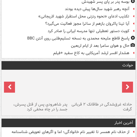
بوسه‌ پدر بر پای پسر شهیدش
آنچه رهبر شهید سال‌ها پیش دیده بودند
تکذیب ادعای «نحوه ردزنی محل استقرار شهید لاریجانی»
آیا تینا پاکروان بازهم از ساترا مجوز فعالیت می‌گیرد؟
کویت دستور تعطیلی تنها مدرسه ایرانی را صادر کرد
پاسخ قاطع ملیحه محمدی به نسخه تسلیم‌طلبی روی آنتن BBC
حال و هوای سامرا بعد از ایام اربعین
هشدار افسر ارشد آمریکایی به کاخ سفید +فیلم
حوادث
شته
حادثه غرق‌شدگی در طاقانک ۲ قربانی
پدر شاهرودی پس از قتل پسرش،
دس
گرفت
جسد را در چاه مخفی کرد
آخرین اخبار
از حذف نام همسر تا تغییر نام خانوادگی؛ اما و اگرهای تعویض شناسنامه