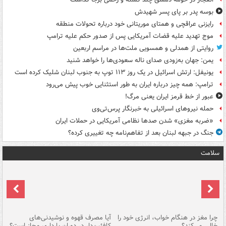
بوسه‌ پدر بر پای پسر شهیدش
رایزنی عراقچی و همتای موریتانی خود درباره تحولات منطقه
موج تهدید علیه قضات آمریکایی پس از صدور حکم علیه ترامپ
روایتی از همدلی و همسویی ملت‌ها در مراسم اربعین
یمن: جهان به‌زودی صدای ناله سعودی‌ها را خواهد شنید
یونیفل: ارتش اسرائیل در یک روز ۱۱۳ توپ به جنوب لبنان شلیک کرده است
ترامپ: همه چیز درباره ایران به طور استثنایی خوب پیش می‌رود
عبور از خط قرمز ایران یعنی مرگ!
حمله نیروهای اسرائیلی به خبرنگار پرس‌تی‌وی
«ضربه مغزی» شدن صدها نظامی آمریکایی در حملات ایران
جنگ در جبهه لبنان بعد از تفاهم‌نامه چه تغییری کرده؟
سلامت
ت
چرا مغز در هنگام خواب، انرژی خود را
آیا مصرف قهوه و نوشیدنی‌های
چر
خالی می‌کند؟
کافئین‌دار در دوران بارداری مجاز است؟
می