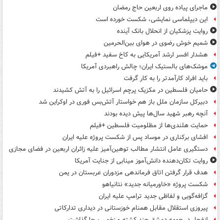
ماجرای پیاده روی اربعین حاج رمضان
این دیپلماسی نمایشی، شکست خورده است
روایت پزشکیان از انحلال بانک آینده
شمیم خوش رضوی در هوای بین‌الحرمین
هشدار افسر ارشد آمریکایی به کاخ سفید +فیلم
موشک‌های بالستیک ایران؛ چالش راهبردی آمریکا
باید افراد کارآمدتر را به کار گرفت
حامیان فلسطین در مکزیک پرچم اسرائیل را به آتش کشیدند
دبیرکل سازمان ملل باز هم خواستار آتش‌بس فوری در اوکراین شد
آنچه رهبر شهید سال‌ها پیش دیده بودند
حمایت هلندی‌ها از مظلومیت فلسطین +فیلم
افشای برکناری در موساد پس از شکست پروژه علیه ایران
دستگیری عامل انتشار مطالب توهین‌آمیز علیه زائران اربعین در فضای مجازی
روایت تکان‌دهنده دانش‌آموز مینابی از جنایت آمریکا
هدف قرار گرفتن اتاق‌ فرماندهی مزدوران عربستان در یمن
شکست پروژه «خاورمیانه جدید» نتانیاهو
گزافه‌گویی و لفاظی جدید ترامپ علیه ایران
پیروزی استقلال مقابل همنام خوزستانی در دیداری تدارکاتی
انفجار در حومه دمشق چند کشته و زخمی برجا گذاشت