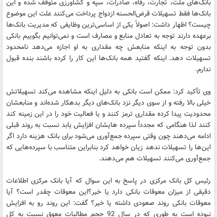
بانک‌های ملت، تجارت، رفاه، صادرات، سپه و کشاورزی متوقف شده و این
بانک‌ها فقط تسهیلات قرض‌الحسنه ازدواج پرداخت می‌کنند علت این موضوع
چیست؟ اظهار داشت: اصولاً یکی از اساسی‌ترین وظایفی که مدیریت بانک‌ها
برعهده دارند توجه به تعادل منابع و مصارف است و نمی‌توانیم بگوییم بانکی
بدون توجه به اینکه منابعش چه مقداری به او اجازه می‌دهد نامحدود
تسهیلات دهد. اینکه گفتید همه بانک‌ها این کار را کرده باشند بنده قبول
ندارم.
وی تأکید کرد: ممکن است بانکی به دلیل اینکه مشاهده می‌کند تسهیلاتش
خیلی بالا رفته و از سوی دیگر نزد بانک‌های دیگر بدهکار شده‌اند و منابعشان
محدودیت پیدا کرده مقداری ترمز کنند و یا فعالیت خود را در این زمینه کند
کنند لذا هنگامی که مجدداً سپرده هایشان افزایش یابد نسبت به روند قبلی
ادامه می‌دهند چون وقتی سپرده جمع‌آوری می‌شود برای بانک هزینه دارد اگر
این‌ها را تسهیلات ندهد زیان خواهد کرد بنابراین متناسب با سپرده‌هایی که
جمع‌آوری می‌کنند تسهیلات هم می‌دهند.
رئیس کل بانک مرکزی در پاسخ به این سوال که آیا بانک مرکزی اطلاعات
دقیقی از میزان معوقات بانکی دارد یا خیر؟این معوقات چقدر است؟ آیا
معوقات بانکی روند صعودی داشته یا خیر؟ گفت: این روند رو به افزایش
نبوده است به طوری که در سال 92 حجم مطالبات معوق نسبت به کل