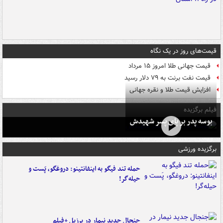
قیمت‌های روز در یک نگاه
قیمت جهانی طلا امروز ۱۵ مرداد
قیمت نفت برنت به ۷۹ دلار رسید
افزایش قیمت طلا و نقره جهانی
فیلم برگزیده
بوسه‌ پدر بر پای پسر شهیدش
برگزیده ورزشی
حمله تند فیگو به اینفانتینو: دروغگو، پَست‌ و
حیله‌گر!
جنجال جدید نیمار در برزیل +فیلم