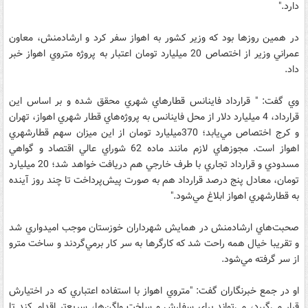
دارد."
در همين روزها بود كه وزير كشور به اهواز سفر كرد و ارشادمنش، معاون
عمراني وزير از اختصاص 20 ميليارد تومان اعتبار به پروژه متروي اهواز خبر
داد.
وي گفت: " قرارداد فاينانس قطارهاي شهري محقق شده و بر اساس اين
قرارداد، 4 ميليارد دلار از محل فاينانس به پروژه‌هاي قطار شهري اهواز، تهران
و کرج اختصاص مي‌يابد؛ 370ميليارد تومان از اين ميزان سهم قطارشهري
اهواز است. مجوزهاي لازم مانند ماده 62 شوراي عالي اقتصاد و گواهي
مسدودي و قرارداد تجاري با طرف خارجي هم دريافت خواهد شد؛ 20 ميليارد
تومان، معادل پنج درصد قرارداد هم به صورت پيش‌پرداخت تا چند روز آينده
به قطارشهري اهواز ابلاغ مي‌شود."
صحبت‌هاي ارشادمنش در همايش شهرداران خوزستان موجب اميدواري شد
و تقريبا خيال همه راحت شد كه كارگرها به سر كار برمي‌گردند و ساخت مترو
از سر گرفته مي‌شود.
او در جمع خبرنگاران گفت: "متروي اهواز با استفاده اعتباري كه در اختيارش
قرار مي‌گيرد، مي‌تواند براي سفارش و ساخت واگن‌ها، سريع‌تر اقدام کند تا