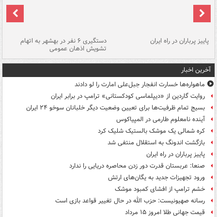
ن
پاییز پرباران در راه ایران
دستگیری ۶ نفر در بهشهر به اتهام
تشویش اذهان عمومی
اس
آخرین اخبار
ماهواره‌ها خسارت انفجار جبل‌علی امارت را لو دادند
روایت گاردین از «دیپلماسی کودکستانی» ترامپ در برابر ایران
بسیج تمام ظرفیت‌ها برای تعیین وضعیت دیگر خلبانان سوخو ۲۴ ایران
آینده نامعلوم طارمی در المپیاکوس
کره شمالی یک موشک بالستیک شلیک کرد
بازگشت اندونگ به استقلال منتفی شد
پاییز پرباران در راه ایران
صنعا: عربستان قدرت دور زدن محاصره دریایی را ندارد
ورود تجهیزات جدید به یگان‌های ارتش
خشم ترامپ از افشای کمبود موشک
رسانه صهیونیست: حزب الله در حال تغییر قواعد بازی است
قیمت جهانی طلا امروز ۱۵ مرداد