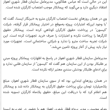
اين در حالي است كه عباس هلاكويي، مديرعامل سازمان قطار شهري اهواز
اعتقاد ديگري دارد و مي‌گويد كه پيمانكار موجب اعتصاب كارگران شده است.
وي در همان روزهاي نخست اعتصاب كارگران مترو به خبرنگار ايسنا، گفت كه
"با وجود اين‌كه اعتبارات پروژه به‌موقع در اختيار پيمانكار قرار گرفته، شركت
"كيسون" در پرداخت حقوق كارگران كوتاهي كرده است. پيمانكار حقوق
كارگرها را پرداخت نكرده و اعتبارات را صرف خريد تجهيزات كرده است. اين
شركت تجربه ساخت مترو را ندارد و شركتي ساختماني است، تجهيزات مورد
نياز بايد پيش از آغاز پروژه تامين مي‌شد."
مديرعامل سازمان قطار شهري اهواز در پاسخ به اظهارات پيمانكار پروژه مبني
بر طلبكار بودن از اين سازمان هم گفت كه "كيسون" از سازمان طلبي ندارد و
براي ادعاي طلبكار بودنش سندي معتبر ارائه نكرده است.
در همان روزهاي ابتدايي بود كه از سوي سازمان قطار شهري اهواز، مبلغ
يك‌ميليارد تومان براي پرداخت حقوق كارگران به پيمانكار داده شد و پيمانكار
هم اعلام كرد كه با دريافت اين مبلغ، حقوق يك‌ماه كارگران تسويه شده
است.
بهرام محسني، مدير پروژه قطار شهري اهواز هم با حضور در تحريريه ايسنا