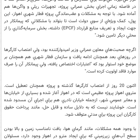
در فاصله زماني اجراي بخش عمراني پروژه، تجهيزات ريلي و واگن‌ها هم
آماده شود. با توجه به مشکلات و عقب‌ماندگي پروژه قطار شهري اهواز، اين
پول، کمک ويژه‌اي از سوي دولت است تا بتواند با مشکلاتي که پيمانکار در
جهت ايجاد و تعريف منابع قرارداد (EPCF) داشته، بخش سرمايه‌گذاري را از
محلي ديگر تامين شود."
اگرچه صحبت‌هاي معاون عمراني وزير اميدواركننده بود، ولي اعتصاب كارگرها
در روزهاي بعد همچنان ادامه يافت و سازمان قطار شهري هم همچنان بر
موضع خود استوار بود كه "اعتبارات اختصاص يافته، ولي پيمانكار آن را صرف
موارد فاقد اولويت كرده است."
اكنون 20 روز از اعتصاب كارگرها گذشته و پروژه همچنان تعطيل است.
متروي اهواز پروژه عظيمي است كه در اهواز آغاز شده و بسياري از خيابان‌ها
و معابر عمومي شهر، ازجمله خيابان نادري هم براي اجراي آن مسدود شده
است. خوشايند نيست كه به دلايل ساده و قابل حل، مانند پرداخت حقوق
كارگران اين پروژه براي مدتي متوقف شود.
با وجود همه مشكلات، مانند گرماي هوا، بافت نامناسب زمين و بالا بودن
سطح آب‌هاي زيرزميني كه براي ايجاد مترو در اهواز وجود دارد، مسئولان