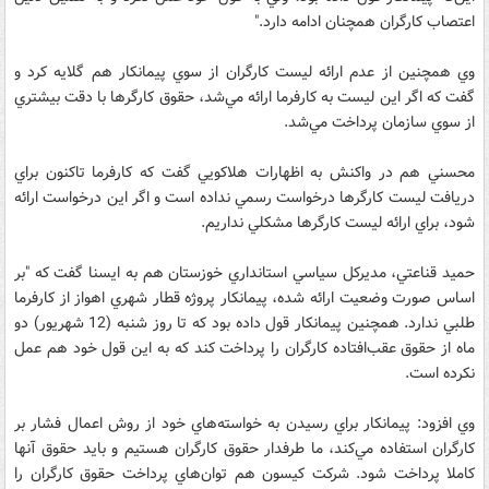
اعتصاب كارگران همچنان ادامه دارد."
وي همچنين از عدم ارائه ليست كارگران از سوي پيمانكار هم گلايه كرد و
گفت كه اگر اين ليست به كارفرما ارائه مي‌شد، حقوق كارگرها با دقت بيشتري
از سوي سازمان پرداخت مي‌شد.
محسني هم در واكنش به اظهارات هلاكويي گفت كه كارفرما تاكنون براي
دريافت ليست كارگرها درخواست رسمي نداده است و اگر اين درخواست ارائه
شود، براي ارائه ليست كارگرها مشكلي نداريم.
حميد قناعتي، مديركل سياسي استانداري خوزستان هم به ايسنا گفت كه "بر
اساس صورت ‌وضعيت ارائه شده، پيمانكار پروژه قطار شهري اهواز از كارفرما
طلبي ندارد. همچنين پيمانكار قول داده بود كه تا روز شنبه (12 شهريور) دو
ماه از حقوق عقب‌افتاده كارگران را پرداخت كند كه به اين قول خود هم عمل
نكرده است.
وي افزود: پيمانكار براي رسيدن به خواسته‌هاي خود از روش اعمال فشار بر
كارگران استفاده مي‌كند، ما طرفدار حقوق كارگران هستيم و بايد حقوق آنها
كاملا پرداخت شود. شركت كيسون هم توان‌هاي پرداخت حقوق كارگران را