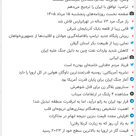
ترامپ: توافق با ایران را ترجیح می‌دهم
صفحه نخست روزنامه‌های پنجشنبه ۱۵ مرداد ۱۴۰۵
راز مرگ مرد ۷۲ ساله در تهرانپارس فاش شد
قابی زیبا از قلعه بابک آذربایجان شرقی
ریزش پایگاه جدید ترامپ بافاصله‌گیری جوانان و اقلیت‌ها از جمهوری‌خواهان
نمایی زیبا از طبیعت بکر استان گیلان
کاهش شدید واردات نفت چین به دلیل جنگ علیه ایران
آهوی ایرانی
فریاد مردم «فدایی خامنه‌ای بودن» است
نشریه آمریکایی: روسیه قدرتمندترین ناوگان هوایی در کل اروپا را دارد
آغاز جنگ ایران برای پایان قدرت آمریکا بود
سناریوی بلاگر زن برای قتل شوهرش
مشاهده ۴ پلنگ در ارتفاعات میناب
قرار بود ایران به زانو درآید، اما به ابرقدرت منطقه تبدیل شد!
اهمیت تشخیص زودهنگام بیماری‌های دریچه‌ای قلب
افزایش مجدد قیمت بنزین نتیجه ابهام در مذاکرات
به یاد آن روز که به زیارت کربلا رفتی!
قیمت گاز در اروپا به بالاترین سطح خود از ۲۰۲۳ رسید