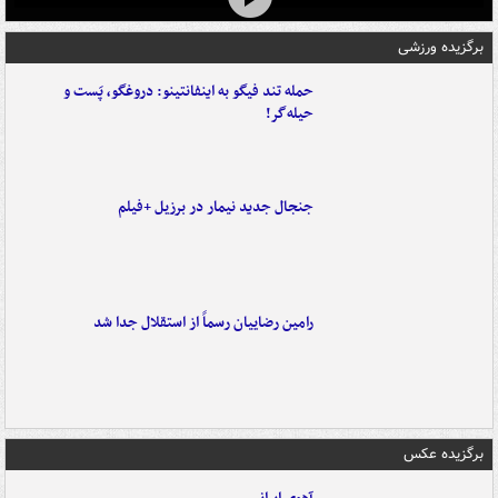
برگزیده ورزشی
حمله تند فیگو به اینفانتینو: دروغگو، پَست‌ و
حیله‌گر!
جنجال جدید نیمار در برزیل +فیلم
رامین رضاییان رسماً از استقلال جدا شد
برگزیده عکس