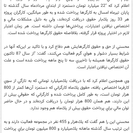
اعلام كرد كه "22 ميليارد تومان دستمزد از ابتداي مردادماه سال گذشته تا
پايان تيرماه امسال به كارگرها پرداخت شده و به طور ميانگين، كارگران پروژه
هر 33 روز يك‌بار حقوق دريافت كرده‌اند، ولي به دليل مشكلات مالي و
اختصاص نيافتن اعتبارات، پرداختي‌ها نوسان داشته است. هر زمان اعتبار
لازم در اختيار پروژه قرار گرفته، بلافاصله حقوق كارگرها پرداخت شده است.
محسني از حق و حقوق كارگرهايش هم دفاع كرد و با تاكيد بر اين‌كه آنها در
شرايط بسيار دشوار و هواي گرم فعاليت مي‌كنند،‌ گفت: "از سال 87 تاكنون
حقوق كارگرها هميشه با تاخيري سه تا پنج ماهه پرداخت شده است و علت
آن اختصاص نيافتن اعتبار است.
وي همچنين اعلام كرد كه با دريافت يك‌ميليارد توماني كه به تازگي از سوي
كارفرما اختصاص يافته، حقوق يك‌ماه كارگراني كه دستمزد آن‌ها كمتر از 800
هزار تومان است، به طور كامل پرداخت شده و كارگراني كه حقوقي بيش از
اين دارند، هم همان 800 هزار تومان را دريافت كرده‌اند و در حال حاضر
توان مالي براي پرداخت حقوق بيش از يك‌ماه هم وجود ندارد.
محسني اين را هم گفت كه يك‌هزار و 455 نفر در مجموعه فعاليت دارند و به
اين ترتيب سال گذشته ماهانه يك‌ميليارد و 800 ميليون تومان براي پرداخت