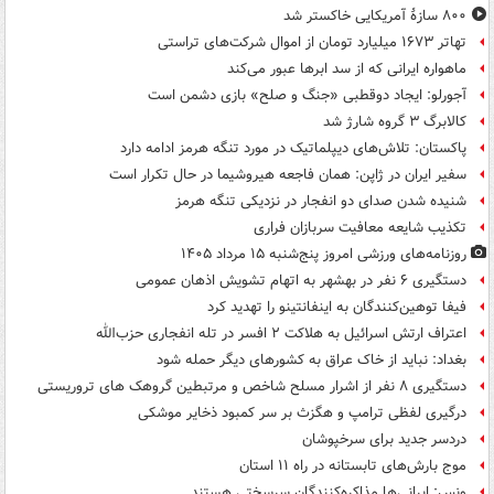
۸۰۰ سازۀ آمریکایی خاکستر شد
تهاتر ۱۶۷۳ میلیارد تومان از اموال شرکت‌های تراستی
ماهواره ایرانی که از سد ابرها عبور می‌کند
آجورلو: ایجاد دوقطبی «جنگ و صلح‌» بازی دشمن است
کالابرگ ۳ گروه شارژ شد
پاکستان: تلاش‌های دیپلماتیک در مورد تنگه هرمز ادامه دارد
سفیر ایران در ژاپن: همان فاجعه هیروشیما در حال تکرار است
شنیده شدن صدای دو انفجار در نزدیکی تنگه هرمز
تکذیب شایعه معافیت سربازان فراری
روزنامه‌های ورزشی امروز پنج‌شنبه ۱۵ مرداد ۱۴۰۵
دستگیری ۶ نفر در بهشهر به اتهام تشویش اذهان عمومی
فیفا توهین‌کنندگان به اینفانتینو را تهدید کرد
اعتراف ارتش اسرائیل به هلاکت ۲ افسر در تله انفجاری حزب‌الله
بغداد: نباید از خاک عراق به کشورهای دیگر حمله شود
دستگیری ۸ نفر از اشرار مسلح شاخص و مرتبطین گروهک های تروریستی
درگیری لفظی ترامپ و هگزث بر سر کمبود ذخایر موشکی
دردسر جدید برای سرخپوشان
موج بارش‌های تابستانه در راه ۱۱ استان
ونس: ایرانی‌ها مذاکره‌کنندگان سرسختی هستند