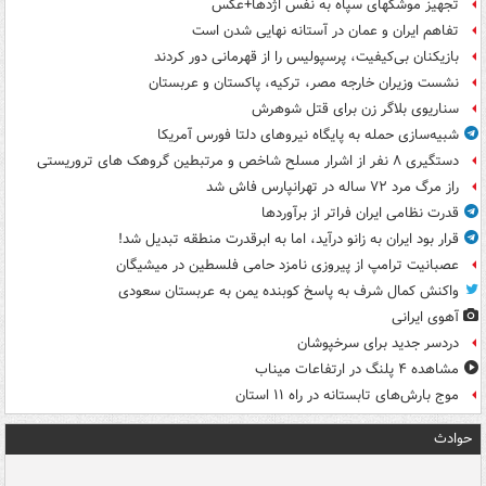
تجهیز موشکهای سپاه به نفس اژدها+عکس
تفاهم ایران و عمان در آستانه نهایی شدن است
بازیکنان بی‌کیفیت، پرسپولیس را از قهرمانی دور کردند
نشست وزیران خارجه مصر، ترکیه، پاکستان و عربستان
سناریوی بلاگر زن برای قتل شوهرش
شبیه‌سازی حمله به پایگاه نیروهای دلتا فورس آمریکا
دستگیری ۸ نفر از اشرار مسلح شاخص و مرتبطین گروهک های تروریستی
راز مرگ مرد ۷۲ ساله در تهرانپارس فاش شد
قدرت نظامی ایران فراتر از برآوردها
قرار بود ایران به زانو درآید، اما به ابرقدرت منطقه تبدیل شد!
عصبانیت ترامپ از پیروزی نامزد حامی فلسطین در میشیگان
واکنش کمال شرف به پاسخ کوبنده یمن به عربستان سعودی
آهوی ایرانی
دردسر جدید برای سرخپوشان
مشاهده ۴ پلنگ در ارتفاعات میناب
موج بارش‌های تابستانه در راه ۱۱ استان
حوادث