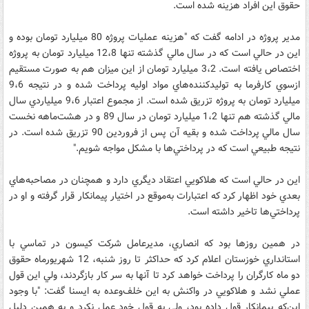
حقوق اين افراد هزينه شده است.
مدير پروژه در ادامه گفت كه "هزينه عمليات پروژه 80 ميليارد تومان بوده و
اين در حالي است كه در سال‌ مالي گذشته تنها 12،8 ميليارد تومان به پروژه
اختصاص يافته است. 3،2 ميليارد تومان از اين ميزان هم به صورت مستقيم
ازسوي كارفرما به توليدكننده‌هاي مواد اوليه پرداخت شده و در نتيجه 9،6
ميليارد تومان به پروژه تزريق شده است. از مجموع اعتبار 9،6 ميلياردي سال
مالي گذشته هم تنها 1،2 ميليارد تومان در سال 89 و در هشت‌ماهه نخست
سال مالي پرداخت شده و بقيه آن پس از فروردين 90 تزريق شده است. در
نتيجه طبيعي است كه در پرداختي‌ها با مشكل مواجه شويم."
اين در حالي است كه هلاكويي اعتقاد ديگري دارد و همچنان در مصاحبه‌هاي
بعدي خود اظهار كرد كه اعتبارات به‌موقع در اختيار پيمانكار قرار گرفته و او در
پرداختي‌ها تاخير داشته است.
در همين روزها بود كه انصاري، مديرعامل شركت كيسون در تماسي با
استانداري خوزستان اعلام كرد كه حداكثر تا روز شنبه، 12 شهريورماه حقوق
دو ‌ماه كارگران را پرداخت خواهد كرد تا آنها به سر كار بازگردند، ولي اين قول
عملي نشد و هلاكويي در واكنش به اين خلف‌وعده به ايسنا گفت: "با وجود
اين‌كه پيمانكار قول داده بود، ولي به قول خود عمل نكرد و به همين دليل