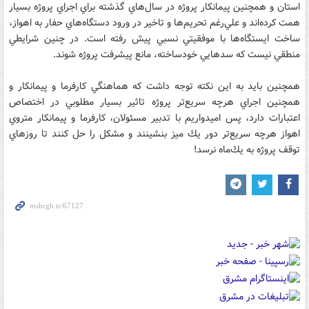
استان و همچنين پيمانكار پروژه در سال‌هاي گذشته براي اجراي پروژه بسيار
همت كرده‌اند و علي‌رغم تحريم‌ها و تاخير در ورود دستگاه‌هاي حفار به اهواز،
ساخت ايستگاه‌ها با موفقيتي نسبي پيش رفته است. در چنين شرايطي
منطقي نيست كه سدهايي خودساخته، مانع پيشرفت پروژه شوند.
همچنين بايد به اين نكته توجه داشت كه هماهنگي كارفرما و پيمانكار و
همچنين اجراي هرچه سريع‌تر پروژه تاثير بسيار مطلوبي در اختصاص
اعتبارات دارد، پس اميدواريم با تدبير مسئولان، كارفرما و پيمانكار متروي
اهواز هرچه سريع‌تر دور يك ميز بنشينند و مشكل را حل كنند تا روزهاي
توقف پروژه به يك‌ماه نرسد!