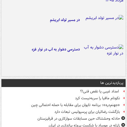
در مسیر تولد ابریشم
دسترسی دشوار به آب در نوار غزه
پربازدیدترین ها
امداد غیبی یا نقص فنی!؟
نکونام مافیا را سربه‌نیست کرد
«جهنم‌دره»؛ برنامه تایوان برای مقابله با حمله احتمالی چین
بازگشت رضائیان برای پرسپولیس تبعات دارد
حادثه وحشتناک حین مسابقات سوارکاری در قرقیزستان
زلزله در موساد با شکست پروژه براندازی در ایران