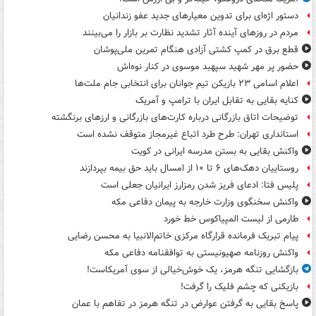
دستور اژه‌ای برای تدوین معیارهای جدید عفو زندانیان
مردم در روزهای آینده آثار تشدید نظارت بر بازار را می‌بینند
قطع برق در کمپ کشتی آزادی هنگام تمرین ملی‌پوشان
حضور پر مهر شهید سپهبد موسوی در کنار نوه‌اش
اعلام اسامی ۲۳ بازیکن تیم جوانان برای انتخابی جام ملت‌ها
کنایه بقایی به تقابل ایران با ترامپ و آمریک
توضیحات اتاق بازرگانی درباره کارت‌های بازرگانی و ارزهای برنگشته
استانداری تهران: طرح طرد اتباع غیرمجاز متوقف نشده است
واکنش بقایی به بستن مدرسه ایرانی در کویت
روستاییان دهک‌های ۶ تا ۱۰ از امسال باید حق بیمه بپردازند
پلیس فتا: ادعای فریز شدن رمزارز ایرانیان جعلی است
واکنش سخنگوی وزارت خارجه به پیمان دفاعی مکه
طارمی از لیست المپیاکوس خط خورد
پیام تبریک فرمانده قرارگاه مرکزی خاتم‌الانبیا به محسن رضایی
واکنش روزنامه صهیونیستی به توافقنامه دفاعی مکه
بازگشایی تنگه هرمز، یک خوش‌خیالی از سوی آمریکاست!
بازیکنی که چشم فلیک را گرفت!
پاسخ بقایی به گرفتن عوارض در تنگه هرمز در تفاهم با عمان