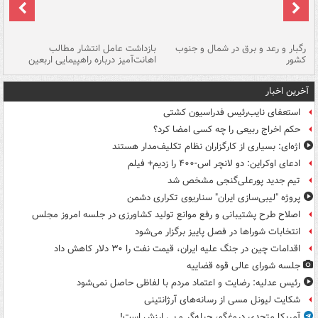
رگبار و رعد و برق در شمال و جنوب
بازداشت عامل انتشار مطالب
کشور
اهانت‌آمیز درباره راهپیمایی اربعین
گر
آخرین اخبار
استعفای نایب‌رئیس فدراسیون کشتی
حکم اخراج ربیعی را چه کسی امضا کرد؟
اژه‌ای: بسیاری از کارگزاران نظام تکلیف‌مدار هستند
ادعای اوکراین: دو لانچر اس-۴۰۰ را زدیم+ فیلم
تیم جدید پورعلی‌گنجی مشخص شد
پروژه "لیبی‌سازی ایران" سناریوی تکراری دشمن
اصلاح طرح پشتیبانی و رفع موانع تولید کشاورزی در جلسه امروز مجلس
انتخابات شوراها در فصل پاییز برگزار می‌شود
اقدامات چین در جنگ علیه ایران، قیمت نفت را ۳۰ دلار کاهش داد
جلسه شورای عالی قوه قضاییه
رئیس عدلیه: رضایت و اعتماد مردم با لفاظی حاصل نمی‌شود
شکایت لیونل مسی از رسانه‌های آرژانتینی
آمریکا متحدی دروغگو، حیله‌گر و بی ارزش است!