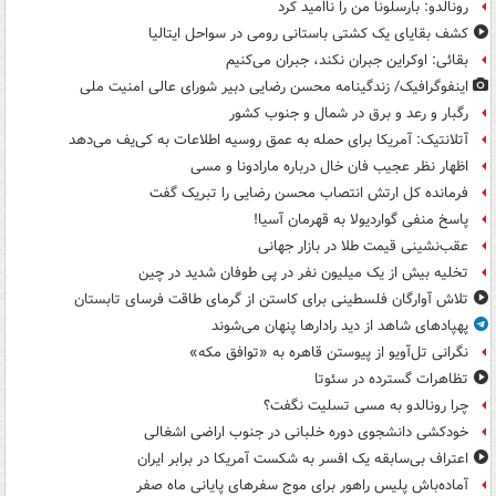
رونالدو: بارسلونا من را ناامید کرد
کشف بقایای یک کشتی باستانی رومی در سواحل ایتالیا
بقائی: اوکراین جبران نکند، جبران می‌کنیم
اینفوگرافیک/ زندگینامه محسن رضایی دبیر شورای عالی امنیت‌ ملی
رگبار و رعد و برق در شمال و جنوب کشور
آتلانتیک: آمریکا برای حمله به عمق روسیه اطلاعات به کی‌یف می‌دهد
اظهار نظر عجیب فان خال درباره مارادونا و مسی
فرمانده کل ارتش انتصاب محسن رضایی را تبریک گفت
پاسخ منفی گواردیولا به قهرمان آسیا!
عقب‌نشینی قیمت طلا در بازار جهانی
تخلیه بیش از یک میلیون نفر در پی طوفان شدید در چین
تلاش آوارگان فلسطینی برای کاستن از گرمای طاقت فرسای تابستان
پهپادهای شاهد از دید رادارها پنهان می‌شوند
نگرانی تل‌آویو از پیوستن قاهره به «توافق مکه»
تظاهرات گسترده در سئوتا
چرا رونالدو به مسی تسلیت نگفت؟
خودکشی دانشجوی دوره خلبانی در جنوب اراضی اشغالی
اعتراف بی‌سابقه یک افسر به شکست آمریکا در برابر ایران
آماده‌باش پلیس راهور برای موج سفرهای پایانی ماه صفر