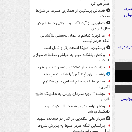
همراهی کرد
قدردانی پزشکیان از همکاری صنوف در شرایط
سخت
تصاویری از آیت‌الله سید مجتبی خامنه‌ای در
حال تدریس
عراقچی: تفاهم با عمان به‌معنی بازگشایی
تنگه هرمز نیست
 برق برای
پزشکیان: آمریکا استعمارگر و قاتل است
واکنش باشگاه خیبر به حواشی صفحات مجازی
+عکس
جزئیات جدید از نفتکش منفجر شده در هرمز
راهبرد ایران "پنتاگون" را شکست می‌دهد
صدور ۱۰ فقره حکم قصاص برای «کلثوم
اکبری»
مهلت ۳ روزه سازمان بورس به هلدینگ خلیج
فارس
وکیل ترامپ در پرونده حق‌السکوت، وزیر
دادگستری شد
سردار علی عظمایی در کنار دو فرمانده شهید
بازگشایی تنگه هرمز منوط به پذیرش شروط
ایران از سوی آمریکاست