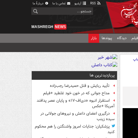
RSS
آرشیو
تماس با ما
دربارهٔ ما
MASHREGH
NEWS
یلم
دیدگاه
پیوندها
بازار
اپ
پربازدیدترین ها
تأیید ربایش و قتل حمیدرضا رجب‌زاده
مداح جوانی که در خون خود غلطید +فیلم
استقرار انبوه «دی‌اف‑۱۷» و پایان عصر پدافند
آمریکا +عکس
درگیری اعضای داعش و نیروهای جولانی در
سیده زینب
پزشکیان: جنایات امروز واشنگتن را هم محکوم
کنید