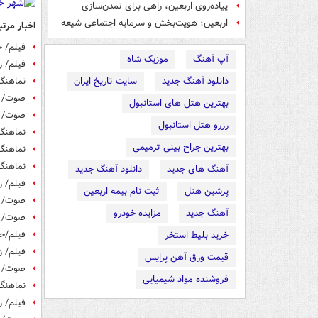
پیاده‌روی اربعین، راهی برای تمدن‌سازی
اربعین؛ هویت‌بخش و سرمایه اجتماعی شیعه
اخبار مرتب
فیلم/ ح
آپ آهنگ
موزیک شاه
فیلم/ ر
دانلود آهنگ جدید
سایت تاریخ ایران
نماهنگ
صوت/ ک
بهترین هتل های استانبول
صوت/ م
رزرو هتل استانبول
نماهنگ
بهترین جراح بینی ترمیمی
نماهنگ/
نماهنگ
آهنگ های جدید
دانلود آهنگ جدید
فیلم/ ر
پرشین هتل
ثبت نام بیمه اربعین
صوت/ ت
آهنگ جدید
مزایده خودرو
صوت/ م
فیلم/حا
خرید بلیط استخر
فیلم/ ز
قیمت ورق آهن پرایس
صوت/ ه
فروشنده مواد شیمیایی
نماهنگ/
فیلم/ ر