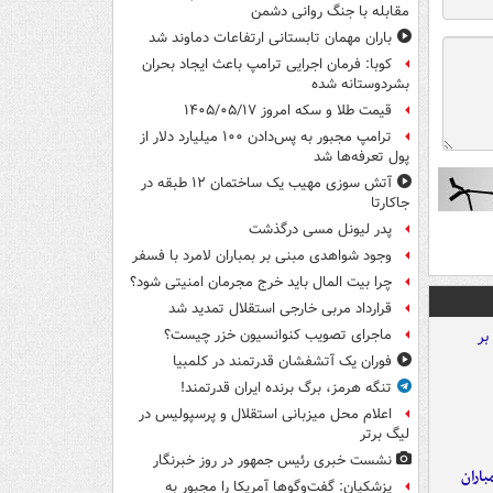
مقابله با جنگ روانی دشمن
باران مهمان تابستانی ارتفاعات دماوند شد
کوبا: فرمان اجرایی ترامپ باعث ایجاد بحران
بشردوستانه شده
قیمت طلا و سکه امروز ۱۴۰۵/۰۵/۱۷
ترامپ مجبور به پس‌دادن ۱۰۰ میلیارد دلار از
پول تعرفه‌ها شد
آتش سوزی مهیب یک ساختمان ۱۲ طبقه در
جاکارتا
پدر لیونل مسی درگذشت
وجود شواهدی مبنی بر بمباران لامرد با فسفر
چرا بیت المال باید خرج مجرمان امنیتی شود؟
قرارداد مربی خارجی استقلال تمدید شد
ماجرای تصویب کنوانسیون خزر چیست؟
فوران یک آتشفشان قدرتمند در کلمبیا
تنگه هرمز، برگ برنده ایران قدرتمند!
اعلام محل میزبانی استقلال و پرسپولیس در
لیگ برتر
نشست خبری رئیس جمهور در روز خبرنگار
اران
پزشکیان: گفت‌وگوها آمریکا را مجبور به