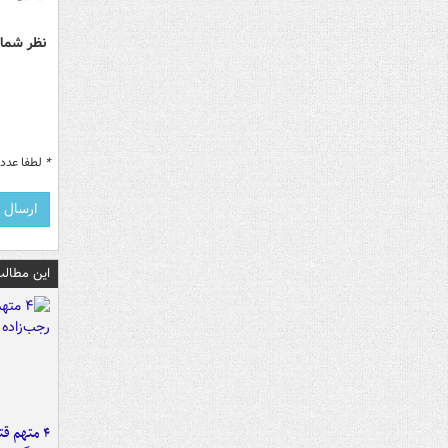
نظر شما 
*
لطفا عدد م
این مطالب
۴ متهم ق