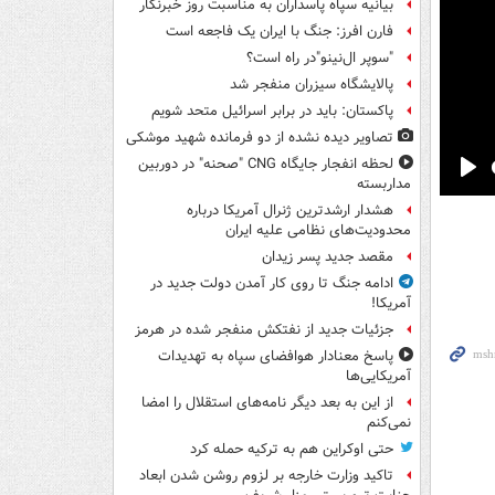
بیانیه سپاه پاسداران به مناسبت روز خبرنگار
فارن افرز: جنگ با ایران یک فاجعه است
"سوپر ال‌نینو"در راه است؟
پالایشگاه سیزران منفجر شد
پاکستان: باید در برابر اسرائیل متحد شویم
تصاویر دیده‌ نشده از دو فرمانده شهید موشکی
لحظه انفجار جایگاه CNG "صحنه" در دوربین
مداربسته
Pla
هشدار ارشدترین ژنرال آمریکا درباره
محدودیت‌های نظامی علیه ایران
مقصد جدید پسر زیدان
ادامه جنگ تا روی کار آمدن دولت جدید در
آمریکا!
جزئیات جدید از نفتکش منفجر شده در هرمز
پاسخ معنادار هوافضای سپاه به تهدیدات
آمریکایی‌ها
از این به بعد دیگر نامه‌های استقلال را امضا
نمی‌کنم
حتی اوکراین هم به ترکیه حمله کرد
تاکید وزارت خارجه بر لزوم روشن شدن ابعاد