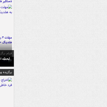
دستگیر ش
مه
هلدینگ خ
فیلم برگزی
لحظه انفجار جایگاه
برگزیده و