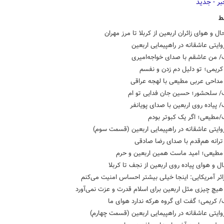
ط
ال و هوای زائران اربعین از کربلا تا مرز مهران
وایتی عاشقانه در راهپیمایی اربعین
/ من عاشقم با صدای خواجه‌امیری
ریمی؛ تو دلیل دم زدن و نفسم
داحی عربی مطیعی با لهجه عراقی
/ سلحشور؛ حسین جان فدایی تو ام
 پیاده روی اربعین با صدای پویانفر
/مطیعی؛ اگر یک کبوتر بودم
وایتی عاشقانه در راهپیمایی اربعین (قسمت سوم)
رانه هم‌قدم با صدای رضا صادقی
طیعی؛ امید ماست همین اربعین و حرم
ل و هوای پیاده روی اربعین از نجف تا کربلا
ائر آمریکایی: اینجا خیلی بیشتر احساس امنیت می‌کنم
یچ چیزی مثل اربعین برای اسلام قدرت و عزت نمی‌آورد
 کریمی؛ گفت ای گروه هرکه ندارد هوای ما
وایتی عاشقانه در راهپیمایی اربعین (قسمت چهارم)