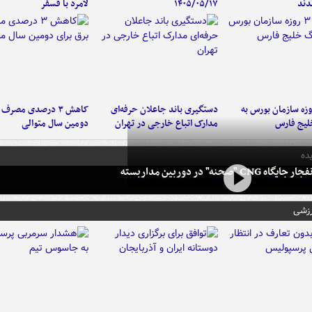
دند
۱۴۰۵/۰۵/۱۷
لامرد با فسفر
لت ۳ روزه سازمان بورس به
دستگیری باند جاعلان حرفه‌ای
کاهش ۳ درصدی مصرف
لیج فارس
مدارک اتباع خارجی در تهران
دومین سال متوالی
ده
 CNG "صحنه" در دوربین مداربسته
رزشی