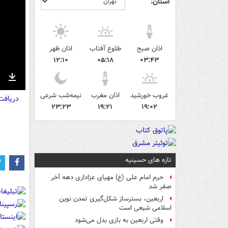
استان:
اذان صبح
طلوع آفتاب
اذان ظهر
۱۲:۱۰
۰۵:۱۸
۰۳:۴۳
nter
Download
غروب خورشید
اذان مغرب
نیمه‌شب شرعی
دریاف
ullscreen
۲۳:۲۳
۱۹:۲۱
۱۹:۰۲
تازه های حسینیه
حرم امام علی (ع) مهیای عزاداری دهه آخر
صفر شد
اربعین، بسترساز شکل‌گیری تمدن نوین
اسلامی شیعی است
وقتی اربعین به بازی بدل می‌شود