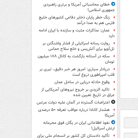
خطای محاسباتی آمریکا و برتری راهبردی
جمهوری اسلامی!
زنگ خطر پایان ذخایر دفاعی کشورهای خلیج
فارس هم به صدا درآمد
عمان: مذاکرات مثبت و سازنده با ایران ادامه
دارد
روایت رسانه اسرائیلی از فشار واشنگتن بر
تل‌آویو برای آتش‌بس و خلع سلاح حماس
سکه در آستانه بازگشت به کانال ۱۸۸ میلیون
تومان
دریادار سیاری: امروز هر خبر دقیق، تیری بر
قلب امپراطوری دروغ است
وقوع حادثه دریایی در ساحل عمان
تاکید الزیدی بر خروج نیروهای آمریکایی از
عراق در تاریخ تعیین شده
اعتراضات گسترده در آلمان علیه دولت مرتس
هشدار کانادا درباره عواقب تعرفه ۵۰ درصدی
آمریکا
نفوذ اطلاعاتی ایران در یگان فوق محرمانه
ارتش اسرائیل!
تأکید دادستان کل کشور بر انسجام ملی برای