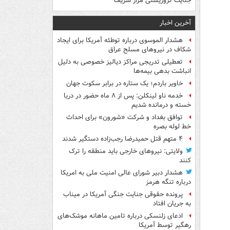
جنایت تروریستی مزار شریف
آخرین اخبار
هشدار الموسوی درباره توطئه آمریکا برای ایجاد
شکاف در نیروهای مسلح عراق
تعطیلی تدریجی مراکز دیالیز خصوصی به دلیل
انباشت بدهی بیمه‌ها
خاویر باردم؛ یک ستاره در برابر سکوت جهان
خدمه ناو لینکلن: پس از ۸ ماه حضور در دریا
خسته و درمانده‌ شدیم
توافق بغداد و شرکت «شورون» برای احداث
خط لوله بصره
۴ متهم قتل حمیدرضا رجب‌زاده دستگیر شدند
ولایتی: نیروهای خارجی باید منطقه را ترک
کنند
هشدار دبیر شورای عالی امنیت ملی به امریکا
درباره تنگه هرمز
پرونده حقوقی جنایت جنگی آمریکا در میناب
به جریان افتاد
ادعای زلنسکی درباره تامین ماهانه موشک‌های
رهگیر توسط آمریکا