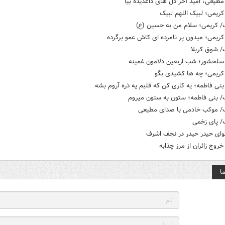
طیعی، امید آخر دل های داغدیده بیا
ریمی؛ لبیک اللهم لبیک
/ کریمی؛ سلام من به حسین (ع)
ریمی؛ میدون پر نامرده ای کاش عمو برگرده
/ شوق کربلا
لحشور؛ شب اربعین دلامون غمینه
ریمی؛ چه ها کشیدی بگو
ی فاطمه؛ یه کاری کن که قلبم یه ذره آروم بشه
/ بنی فاطمه؛ ستون به ستون ميروم
/ موکب خادمی با صدای مطیعی
/ پای زخمی
نوای حیدر حیدر در نجف اشرف
وج زائران از مرز چذابه
ا