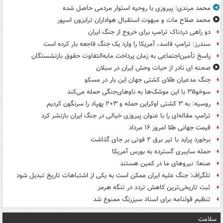
محمد مرندی: پیروزی با روحیه استوار مردمی حاصل شده
محمد صلاح مات و مبهوت استقبال هواداران ترابزون اسپور
دو راهی دردناک ترامپ برای خروج از جنگ ایران
سندرز: ترامپ فاسد، آمریکا را وارد یک جنگ فاجعه بار کرده است
پاسخ تأمین‌اجتماعی به زمان پرداخت مابه‌التفاوت حقوق بازنشستگان
صحنه ای نادر از حیات وحش ایران در سبلان
جنگ مدعیان طلای کشتی جهان این بار در مسکو
سوخو۳۵ با این موشک‌ها به ناوهای‌جنگی حمله می‌کند
روسیه: به ۳ کشتی اوکراین حمله و ۲۰۳ پهپاد را سرنگون کردیم
ترامپ مقاله‌ای را با عنوان پیروزی خیالی در جنگ ایران بازنشر کرد
قیمت جهانی طلا امروز ۱۶ مرداد
برخورد پراید با تیر برق ۲ فوتی بر جای گذاشت
حمله سایبری گسترده به بورس آمریکا
صنعا: نیروهای ما در کمین‌ هستند
تلگراف: جنگ علیه ایران ممکن است به یکی از اشتباهات تاریخ تبدیل شود
ثبت تاریخی‌ترین کاهش تردد در تنگه هرمز
تنظیم قولنامه برای اسناد سبزرنگ ممنوع شد
سلامت