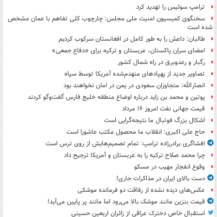
ترامپ سوئیس را تهدید کرد
سخنگوی کمیسیون امنیت ملی مجلس: چارچوب کلی تفاهم با عمان مشخص
شده است
طالبان: داعش را به طور کامل در افغانستان سرکوب کردیم
امضای سران پاکستان، عربستان و ترکیه برای «دفاع جمعی»
رگبار و رعدوبرق در راه شمال کشور
تصاویر جدید از پهپادهای منهدم‌شده آمریکا توسط سپاه
انصارالله: متجاوزان سعودی در یمن در امان نخواهند بود
پوتین و محمد بن زاید درباره اوضاع منطقه خلیج فارس گفت‌وگو کردند
قیمت جهانی نفت امروز ۱۶ مرداد
اشکال بزرگ فوتبال ما نتیجه‌گرایی است
حاج علی اکبری: انقلاب ما محصول مکتب عاشورا است
افشاگری برادرزاده ترامپ: تمام تصمیم‌هایش از روی ترس است
چرا محمد صلاح ترکیه را به عربستان و آمریکا ترجیح داد
وقوع انفجار مهیب در مسکو
دست بالای ایران در مذاکرات جاری!
عکس‌های دیده نشده از رفاقت دو فرمانده‌ موشکی
قیمت بنزین مانند موشک بالا می‌رود اما مانند پر پایین می‌آید!
استقبال خاص دخترک عراقی از زائران اربعین حسینی