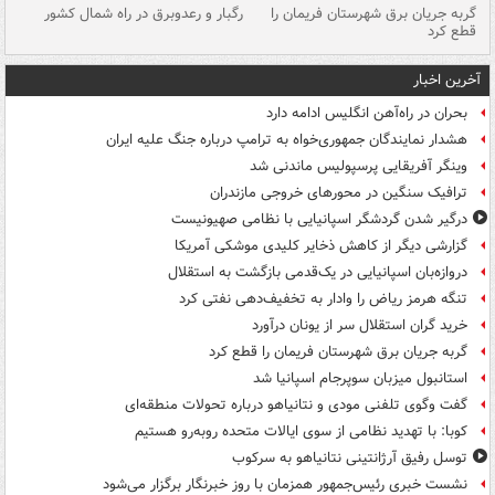
گربه جریان برق شهرستان فریمان را
رگبار و رعدوبرق در راه شمال کشور
قطع کرد
گذ
آخرین اخبار
بحران در راه‌آهن انگلیس ادامه دارد
هشدار نمایندگان جمهوری‌خواه به ترامپ درباره جنگ علیه ایران
وینگر آفریقایی پرسپولیس ماندنی شد
ترافیک سنگین در محورهای خروجی مازندران
درگیر شدن گردشگر اسپانیایی با نظامی صهیونیست
گزارشی دیگر از کاهش ذخایر کلیدی موشکی آمریکا
دروازه‌بان اسپانیایی در یک‌قدمی بازگشت به استقلال
تنگه هرمز ریاض را وادار به تخفیف‌دهی نفتی کرد
خرید گران استقلال سر از یونان درآورد
گربه جریان برق شهرستان فریمان را قطع کرد
استانبول میزبان سوپرجام اسپانیا شد
گفت وگوی تلفنی مودی و نتانیاهو درباره تحولات منطقه‌ای
کوبا: با تهدید نظامی از سوی ایالات متحده روبه‌رو هستیم
توسل رفیق آرژانتینی نتانیاهو به سرکوب
نشست خبری رئیس‌جمهور همزمان با روز خبرنگار برگزار می‌شود