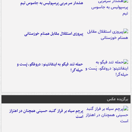
هشدار سرمربی پرسپولیس به جاسوس تیم
پیروزی استقلال مقابل همنام خوزستانی
حمله تند فیگو به اینفانتینو: دروغگو، پَست‌ و
حیله‌گر!
برگزیده عکس
پرچم سیاه بر فراز گنبد حسینی همچنان در اهتزاز
است