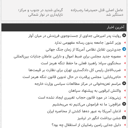
عامل اصلی قتل حمیدرضا رجب‌زاده
گرمای شدید در جنوب و مرکز؛
جا
دستگیر شد
ناپایداری در نوار شمالی
مر
آخرین اخبار
روایت پدر امیرعلی جداوی از جست‌وجوی فرزندش در میان آوار
وزیر کشور: جامعه بدون رسانه مفهومی ندارد
جدی‌ترین تقابل نظامی آمریکا از زمان جنگ جهانی
مصوبه جدید مجلس برای ضبط اموال و دارایی عاملان جنایات بین‌المللی
سخنگوی سپاه: راهبرد فعلی ما حفظ تنگه هرمز است
ضرب‌الاجل رئیس کل دادگستری تهران برای نظارت بر قیمت‌ها
حاجی‌بابایی: مجلس پرقدرت در حال تدوین قانون تنگه هرمز است
مراسم تعزیه‌خوانی در مرکز مطالعات سیاسی وزارت خارجه
واکنش ابرقویی به پیشنهاد سپاهان
زینی‌وند: در مورد قانون حجاب تغییری ایجاد نشده است
عراقچی: ما نه فراموش می‌کنیم نه می‌بخشیم
اذعان آمریکا به عبور ده‌ها کشتی از محاصره ایران
جشن برداشت انگور در ترشیز
دلیل جدایی رامین رضاییان از استقلال چه بود؟