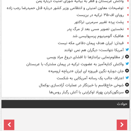
واکنش عربستان و قطر به بیانیه شورای امنیت درباره یمن
توضیحات معاون امنیتی و انتظامی وزیر کشور درباره قتل حمیدرضا رجب زاده
رویای اف-۳۵ ترکیه در بن‌بست
پشت پرده تغییر سرمربی تراکتور
نخستین تصویر مسی بعد از مرگ پدر
هافبک آلومینیوم پرسپولیسی شد
فیدان: ایران هدف پیمان دفاعی مکه نیست
آمریکا نتوانست؛ دیگران هم نمی توانند
از مظلوم‌نمایی براندازها تا افشای دروغ مراد ویسی
واکنش کنایه‌آمیز به عضویت ترکیه در پیمان مشترک با عربستان
جان دوباره نگین فیروزه ای ایران «دریاچه ارومیه»
اعتراف جالب یک رسانه آمریکایی به شکست
شوخی حاج‌قاسم با خبرنگار در عملیات آزادسازی بوکمال
سرنگون‌کردن پهپاد اوکراینی با آتش رگبار روس‌ها
حوادث