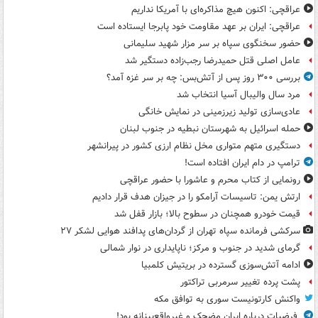
عراقچی: اکنون هیچ مذاکره‌ای با آمریکا نداریم
عراقچی: ایران بر عهد مقاومت خود پابرجا ایستاده است
حضور سخنگوی سپاه بر سر مزار شهید سلیمانی
عامل اصلی قتل حمیدرضا رجب‌زاده دستگیر شد
بررسی ۳۰۰ روز پس از آتش‌بس: چه بر سر غزه آمد؟
مرد سال والیبال آسیا انتخاب شد
عادی‌سازی تولید زیرزمینی در نمایش خانگی
حمله اسرائیل به شهرستان نبطیه در جنوب لبنان
دستگیری متهم متواری مخل نظام ارزی کشور در پیرانشهر
ترامپ در دام ایران افتاده است!
رونمایی از کتاب محرم و عاشورا با حضور عراقچی
ارتش یمن: تاسیسات آرامکو را در جیزان هدف قرار دادیم
قیمت خودرو همچنان در سطوح بالا؛ بازار قفل شد
سرکشی فرمانده سپاه تهران از گردان‌های پدافند هوایی لشکر ۲۷
گرمای شدید در جنوب و مرکز؛ ناپایداری در نوار شمالی
ادامه آتش‌سوزی گسترده در بریتیش کلمبیا
پشت پرده تغییر سرمربی تراکتور
واکنش کارتونیست سوری به توافق مکه
فرضیات درباره ایران مضحک و غیرواقع‌بینانه بود!