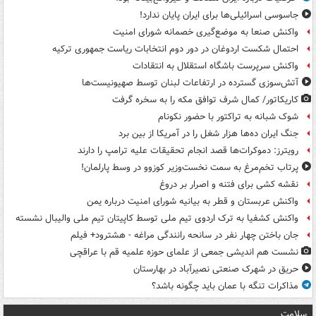
جاسوسی اسرائیلی‌ها برای ایران پایان ندارد!
واکنش صنعا به موضع‌گیری خصمانه شورای امنیت
احتمال شکست اردوغان در دور دوم انتخابات ریاست جمهوری ترکیه
واکنش سرپرست باشگاه استقلال به انتقادات
آتش‌سوزی گسترده در ارتفاعات لبنان توسط صهیونیست‌ها
کاریکاتور/ کمال شرف توافق مکه را به سخره گرفت
شوک شبانه به تراکتور با حضور نکونام
جنگ ایران ده‌ها هزار شغل را در آمریکا از بین برد
رویترز: دموکرات‌ها قصد انجام تحقیقات علیه ترامپ را دارند
پرتاب تخم‌مرغ به سمت نخست‌وزیر کوزوو در وسط پارلمان!
نقشه کشی برای فتنه و اصرار بر دروغ
واکنش عربستان و قطر به بیانیه شورای امنیت درباره یمن
واکنش کشفیا به ترک اردوی تیم ملی توسط کاپیتان تیم ملی والیبال نشسته
جان باختن چهار نفر در سانحه رانندگی مراغه - هشترود+ فیلم
نشست هم اندیشی جمعی از علمای حوزه علمیه قم با عراقچی
حریق در شهرک صنعتی نصیرآباد در بهارستان
مذاکرات تنگه با عمان باید چگونه باشد؟
سلامت