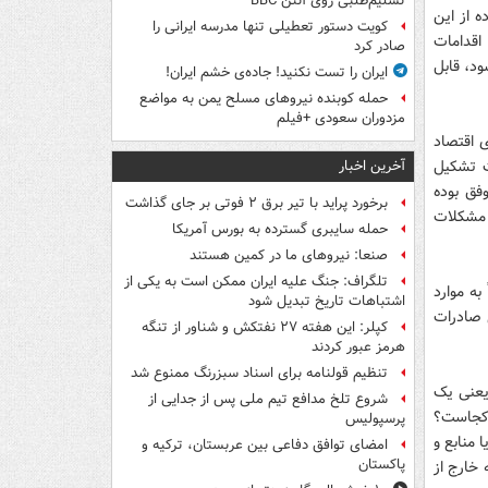
تسلیم‌طلبی روی آنتن BBC
ه از این
کویت دستور تعطیلی تنها مدرسه ایرانی را
اقدامات
صادر کرد
د، قابل
ایران را تست نکنید! جاده‌ی خشم ایران!
حمله کوبنده نیروهای مسلح یمن به مواضع
مزدوران سعودی +فیلم
ی اقتصاد
ت تشکیل
آخرین اخبار
فق بوده
برخورد پراید با تیر برق ۲ فوتی بر جای گذاشت
ه مشکلات
حمله سایبری گسترده به بورس آمریکا
صنعا: نیروهای ما در کمین‌ هستند
تلگراف: جنگ علیه ایران ممکن است به یکی از
به موارد
اشتباهات تاریخ تبدیل شود
 صادرات
کپلر: این هفته ۲۷ نفتکش و شناور از تنگه
هرمز عبور کردند
تنظیم قولنامه برای اسناد سبزرنگ ممنوع شد
 یعنی یک
شروع تلخ مدافع تیم ملی پس از جدایی از
 کجاست؟
پرسپولیس
 منابع و
امضای توافق دفاعی بین عربستان، ترکیه و
پاکستان
 خارج از