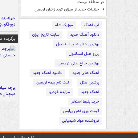
در منطقه نیست
جزئیات جدید از میزان تردد زائران اربعین
حمله تند ف
دروغگو، پَ
آپ آهنگ
موزیک شاه
دانلود آهنگ جدید
سایت تاریخ ایران
برگزیده 
بهترین هتل های استانبول
رزرو هتل استانبول
بهترین جراح بینی ترمیمی
آهنگ های جدید
دانلود آهنگ جدید
پرشین هتل
ثبت نام بیمه اربعین
پرچم سیاه
آهنگ جدید
مزایده خودرو
همچنان در
خرید بلیط استخر
قیمت ورق آهن پرایس
فروشنده مواد شیمیایی