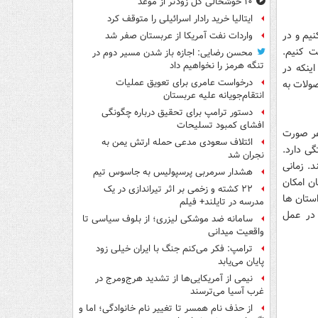
۱۰ خوشحالی گل زودتر از موعد
ایتالیا خرید رادار اسرائیلی را متوقف کرد
نیم و در
واردات نفت آمریکا از عربستان صفر شد
ت کنیم.
محسن رضایی: اجازه باز شدن مسیر دوم در
تنگه هرمز را نخواهیم داد
ینکه در
درخواست عامری برای تعویق عملیات
ولات به
انتقام‌جویانه علیه عربستان
دستور ترامپ برای تحقیق درباره چگونگی
افشای کمبود تسلیحات
هر صورت
ائتلاف سعودی مدعی حمله ارتش یمن به
ی دارد.
نجران شد
د. زمانی
هشدار سرمربی پرسپولیس به جاسوس تیم
ان امکان
۲۲ کشته و زخمی بر اثر تیراندازی در یک
استان ها
مدرسه در تایلند+ فیلم
در عمل
سامانه ضد موشکی لیزری؛ از بلوف سیاسی تا
واقعیت میدانی
ترامپ: فکر می‌کنم جنگ با ایران خیلی زود
پایان می‌یابد
نیمی از آمریکایی‌ها از تشدید هرج‌ومرج در
غرب آسیا می‌ترسند
از حذف نام همسر تا تغییر نام خانوادگی؛ اما و