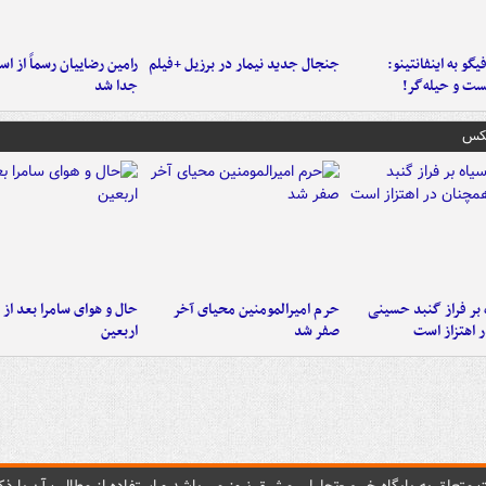
یگو به اینفانتینو:
جنجال جدید نیمار در برزیل +فیلم
رامین رضاییان رسماً از اس
ست‌ و حیله‌گر!
جدا شد
عکس
 بر فراز گنبد حسینی
حرم امیرالمومنین محیای آخر
حال و هوای سامرا بعد از ا
 اهتزاز است
صفر شد
اربعین