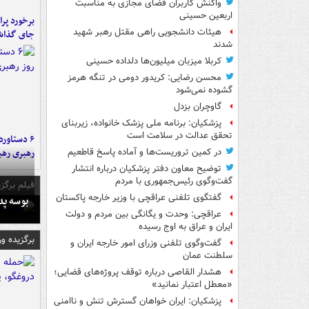
واکنش کاربران فضای مجازی به مناسبت
اربعین حسینی
هیئات دانشجویی راهی مقتل رهبر شهید
جای گذا
شدند
کربلا میزبان میلیون‌ها دلداده حسینی
محسن رضایی: کریدور دومی در تنگه هرمز
گشوده نمی‌شود
گاوچران بزدل
پزشکیان: برنامه ملی پزشک خانواده، زیربنای
تحقق عدالت در سلامت است
رهبری رهب
در کمین تروریست‌ها و آماده پاسخ قاطعیم
توضیح معاون دفتر پزشکیان درباره انتشار
گفت‌وگوی رئیس‌جمهوری با مردم
فیلم برگزی
گفتگوی تلفنی عراقچی با وزیر خارجه پاکستان
بوسه‌ پ
عراقچی: وحدت و یگانگی بین مردم و دولت
ایران و عراق به اوج رسیده
برگزیده و
گفت‌وگوی تلفنی وزرای امور خارجه ایران و
سلطنت عمان
هشدار القاصی درباره توقف پروژه‌های قضایی؛
«معطل اعتبار نمانید»
پزشکیان: ایران خواهان گسترش تنش و ناامنی