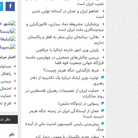
نجیب ایران است
تفاهم ایران و عمان در آستانه نهایی شدن
است
پزشکیان: مشروطه نماد بیداری، قانون‌گرایی و
مردم‌سالاری ملت ایران است
بقائی: برنامه‌ای برای سفر به قطر و پاکستان
نداریم
رایزنی وزیر امور خارجه ایتالیا با عراقچی
اخبار مرتب
بررسی چالش‌های جمعیتی در چهارمین جلسه
قرارگاه جوانی جمعیت قوه قضا
مسئولین و
شرط بازگشایی تنگه هرمز چیست؟
راهکار عض
توئیت وزیر ارشاد درباره یک تکذیبیه از دفتر
بررسی 
رهبری
احتمال ارائ
حمایت ایران از تصمیمات رهبران فلسطینی در
حمایت 
روند مذاکرات
طرح تح
رسوایی در اردوگاه دشمن!
عمان از ایستادگی ایران در زمینه تنگه هرمز
خرسند است!
نظر شم
پیش‌بینی رئیس کمیسیون امنیت ملی از آینده
جنگ
نام
سفیر جدید پاکستان با مومنی دیدار کرد