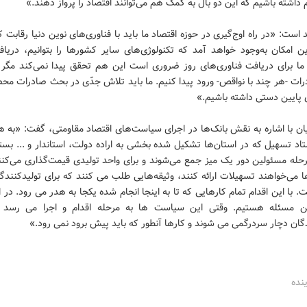
داشته باشیم که این دو بال به کمک هم می‌توانند اقتصاد را پرواز دهند.»
است: «در راه اوج‌گیری در حوزه اقتصاد ما باید با فناوری‌های نوین دنیا رقابت ک
ن امکان به‌وجود خواهد آمد که تکنولوژی‌های سایر کشورها را بتوانیم، دریاف
 ما برای دریافت فناوری‌های روز ضروری است این هم تحقق پیدا نمی‌کند مگر ا
ات -هر چند با نواقص- ورود پیدا کنیم. ما باید تلاش جدّی در بحث صادرات محص
پایین دستی داشته باشیم.»
یان با اشاره به نقش بانک‌ها در اجرای سیاست‌های اقتصاد مقاومتی، گفت: «به 
د تسهیل که در استان‌ها تشکیل شده بخشی به اراده دولت، استاندار و ... بستگ
حله مسئولین دور یک میز جمع می‌شوند و برای واحد تولیدی قیمت‌گذاری می‌کنن
ا می‌خواهند تسهیلات ارائه کنند، وثیقه‌هایی طلب می کنند که برای تولیدکنندگ
. با این اقدام تمام کارهایی که تا به اینجا انجام شده یکجا به هدر می رود. در 
ن مسئله هستیم. وقتی این سیاست ها به مرحله اقدام و اجرا می رسد 
گان دچار سردرگمی می شوند و کارها آنطور که باید پیش برود نمی رود.»
ینده