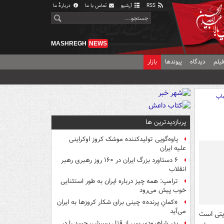
RSS
آرشیو
تماس با ما
دربارهٔ ما
MASHREGH
NEWS
یلم
دیدگاه
پیوندها
بازار
اپ
پربازدیدترین ها
یاوه‌گویی تولیدکننده موشک کروز اوکراینی
علیه ایران
۶ دستاورد بزرگ ایران در ۱۶۰ روز رهبری رهبر
انقلاب
ترامپ: همه چیز درباره ایران به طور استثنایی
خوب پیش می‌رود
«کمانِ پرنده» چینی برای شکار کروزها به ایران
می‌آید
پدر شاهرودی پس از قتل پسرش، جسد را در