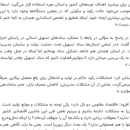
ی برای پیشبرد اهداف توسعه‌ای کشور و استان مورد استفاده قرار می‌گیرد. استفاد
 موجب می‌شود حالت رکود و سکوتی که در بعضی دستگاه‌ها وجود دارد با این 
یداری بیشتری ایجاد شود. اینکه تحقیق و تفحص استانداری همدان به کجا ختم شو
 نیست.»
 در پاسخ به سؤالی در رابطه با عملکرد ستادهای تسهیل استانی در راستای اجرا
گفت: «در تمامی استان‌ها ستاد تسهیل تحت حمایت دولت و سازمان مدیری
 در استان همدان هم شاهد تشکیل ستاد بوده‌ایم اما اینکه در عمل چقدر مو
به یک بررسی میدانی دارد تا بتوانیم قضاوت کنیم که ستاد تسهیل چقدر توانست
.»
ان کرد: «مشکلات رکود حاکم بر تولید و اشتغال برای رفع معضل بیکاری صرفاً 
 برنمی‌گردد، بخشی از آن مشکلات مدیریتی، کاهش مصرف بازار، عدم ساماندهی
مؤثرند.»
 افزود: «اقتصاد مقاومی دو بال دارد؛ یکی توجه به مشکلات و موانع تولید است.
ن‌زا به مشکلات داشته باشیم و ببینیم نقص فنی این ماشین اقتصادی کشور
دارند؟ معوقات زیادی دارند و بانک‌ها آن را متوقف کرده‌اند؟ یا اینکه دخل‌وخرج یا
ا با هم همخوانی ندارد؟ یک بحث دیگر برون‌زا است. یعنی ما باید نگاهی هم به