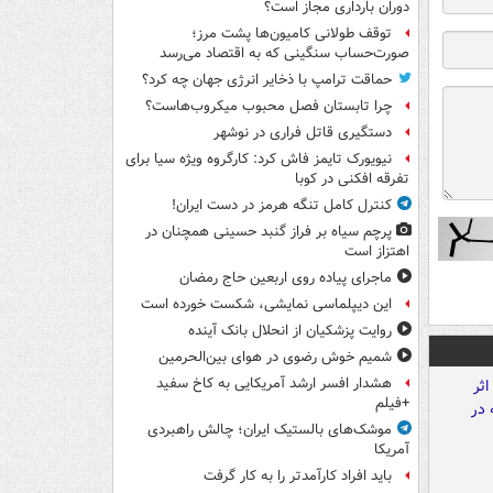
دوران بارداری مجاز است؟
توقف طولانی کامیون‌ها پشت مرز؛
صورت‌حساب سنگینی که به اقتصاد می‌رسد
حماقت ترامپ با ذخایر انرژی جهان چه کرد؟
چرا تابستان فصل محبوب میکروب‌هاست؟
دستگیری قاتل فراری در نوشهر
نیویورک تایمز فاش کرد: کارگروه ویژه سیا برای
تفرقه افکنی در کوبا
کنترل کامل تنگه هرمز در دست ایران!
پرچم سیاه بر فراز گنبد حسینی همچنان در
اهتزاز است
ماجرای پیاده روی اربعین حاج رمضان
این دیپلماسی نمایشی، شکست خورده است
روایت پزشکیان از انحلال بانک آینده
شمیم خوش رضوی در هوای بین‌الحرمین
هشدار افسر ارشد آمریکایی به کاخ سفید
+فیلم
موشک‌های بالستیک ایران؛ چالش راهبردی
آمریکا
باید افراد کارآمدتر را به کار گرفت