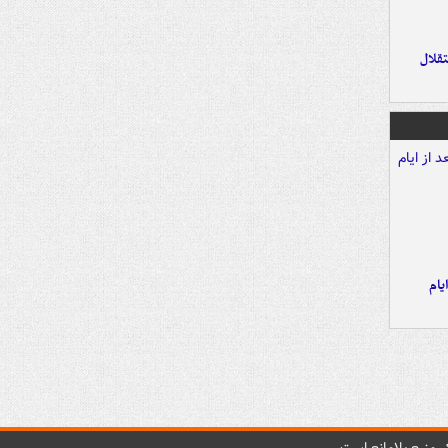
تقلال
یام