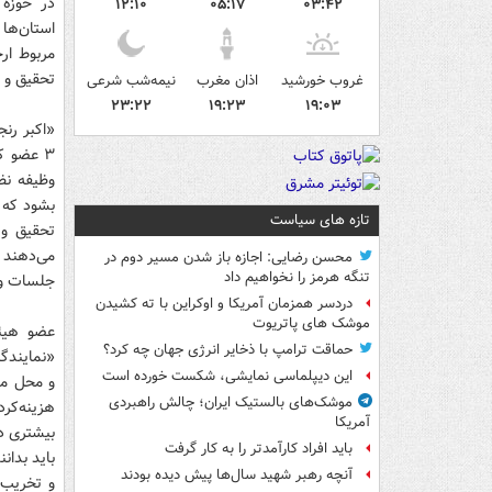
در حوزه
۱۲:۱۰
۰۵:۱۷
۰۳:۴۲
استان‌ها
تحقیق و 
غروب خورشید
اذان مغرب
نیمه‌شب شرعی
۲۳:۲۲
۱۹:۲۳
۱۹:۰۳
«اکبر رن
۳ عضو 
وظیفه نظ
بشود که 
تازه های سیاست
تحقیق و 
می‌دهند 
محسن رضایی: اجازه باز شدن مسیر دوم در
تنگه هرمز را نخواهیم داد
جلسات و ب
دردسر همزمان آمریکا و اوکراین با ته کشیدن
موشک های پاتریوت
عضو هیئ
حماقت ترامپ با ذخایر انرژی جهان چه کرد؟
«نمایندگا
این دیپلماسی نمایشی، شکست خورده است
و محل مص
موشک‌های بالستیک ایران؛ چالش راهبردی
هزینه‌کر
آمریکا
بیشتری دا
باید افراد کارآمدتر را به کار گرفت
باید بدان
آنچه رهبر شهید سال‌ها پیش دیده بودند
و تخریب 