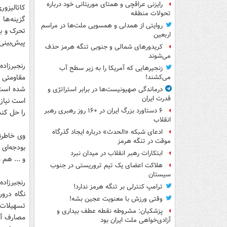
رایزنی عراقچی و همتای موریتانی خود درباره
کاتالیزور
تحولات منطقه
گزینه‌ها
روایتی از همدلی و همسویی ملت‌ها در مراسم
تحرک و ب
اربعین
پیش‌بینی
کریدورهای شمالی و جنوبی تنگه هرمز حذف
می‌شوند
رنجبرزاده
زنجیرهایی که آمریکا را به زیر سطح آب
مقاومتی 
می‌کشند!
شده است.
درماندگی صهیونیست‌ها در برابر استراتژی و
قدرت ایران
است نیاز 
۶ دستاورد بزرگ ایران در ۱۶۰ روز رهبری رهبر
را حل کند
انقلاب
ادعای شبکه «الحدث» درباره ایجاد گذرگاه
وی خاطرنش
موقت در تنگه هرمز
بودجه‌ای
ابتکارات رهبر انقلاب در میدان نبرد
و ... هم 
هلاکت اعضای یک تیم تروریستی در جنوب
سیستان
رنجبرزاده
ترامپ کنترلی بر تنگه هرمز ندارد!
نگاه درو
وقتی ورزش با معنویت عجین بشه!
تسهیلات ن
پزشکیان: مشروطه نقطه عطف بیداری و
مصارف آنه
آزادی‌خواهی ملت ایران بود