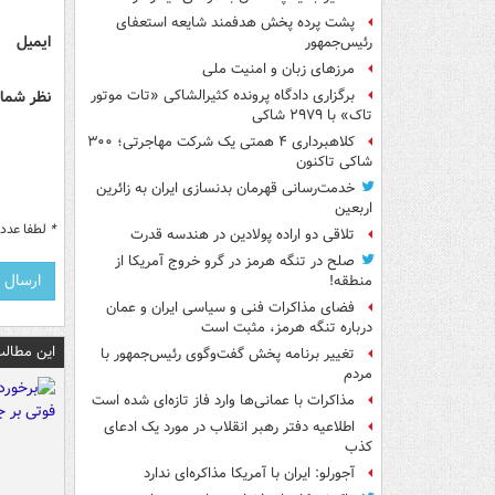
پشت پرده پخش هدفمند شایعه استعفای
ایمیل
رئیس‌جمهور
مرزهای زبان و امنیت ملی
نظر شما 
برگزاری دادگاه پرونده کثیرالشاکی «تات موتور
تاک» با ۲۹۷۹ شاکی
کلاهبرداری ۴ همتی یک شرکت مهاجرتی؛ ۳۰۰
شاکی تاکنون
خدمت‌رسانی قهرمان بدنسازی ایران به زائرین
اربعین
*
لطفا عدد م
تلاقی دو اراده پولادین در هندسه قدرت
صلح در تنگه هرمز در گرو خروج آمریکا از
منطقه!
فضای مذاکرات فنی و سیاسی ایران و عمان
درباره تنگه هرمز، مثبت است
این مطالب
تغییر برنامه پخش گفت‌وگوی رئیس‌جمهور با
مردم
مذاکرات با عمانی‌ها وارد فاز تازه‌ای شده است
اطلاعیه دفتر رهبر انقلاب در مورد یک ادعای
کذب
آجورلو: ایران با آمریکا مذاکره‌ای ندارد