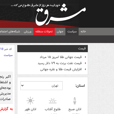
خانه
سیاست
جهان
تحولات منطقه
ورزش
شبکه‌های اجتماع
قیمت
کد خبر
713
سیاست
قیمت جهانی طلا امروز ۱۵ مرداد
قیمت نفت برنت به ۷۹ دلار رسید
افزایش قیمت طلا و نقره جهانی
اکبر رن
و اشتغا
استان:
بودجه‌
مدیریت
صادرات و
به گزار
اذان صبح
طلوع آفتاب
اذان ظهر