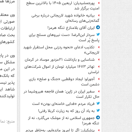
مرزها هم 
پورجمشیدیان: اربعین ۱۴۰۵ با بالاترین سطح
امنیت برگزار شد
وی معتقد 
بیانیه خانواده شهید لاریجانی درباره برخی
گمانه‌زنی‌های رسانه‌ای
صورتی ای
ارتباطات
ایران آقای بلامنازع تنگه هرمز!
بحث صادر
سردار ابن‌الرضا: دست نیروهای مسلح برای
پاسخ پُر است
کشورهای 
تکذیب ادعای «نحوه ردزنی محل استقرار شهید
لاریجانی»
وی در پا
شناسایی و بازداشت ۲۱مزدور موساد در کرمان
مشکل ستا
تهاتر ۱۶۷۳ میلیارد تومان از اموال شرکت‌های
در این مر
تراستی
که بانک‌ه
آجورلو: ایجاد دوقطبی «جنگ و صلح‌» بازی
پذیر نیست
دشمن است
شاهد ای
سفیر ایران در ژاپن: همان فاجعه هیروشیما در
تولیدکنند
حال تکرار است
فریاد مردم «فدایی خامنه‌ای بودن» است
به یاد آن روز که به زیارت کربلا رفتی!
جمهوری اسلامی نه از موشک می‌گذرد، نه از
منبع: نما
تنگه هرمز!
پزشکیان: اگر تا امروز مانده‌ایم، به‌خاطر مردم