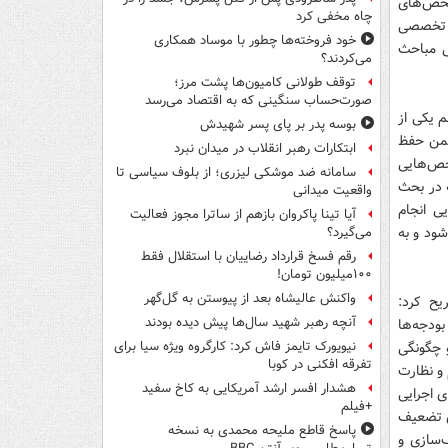
حص‌های
چاه مخفی کرد
ن تخصصی
خود فروخته‌ها چطور با موساد همکاری
ا برای ساماندهی مباحث
می‌کردند؟
توقف طولانی کامیون‌ها پشت مرز؛
صورت‌حساب سنگینی که به اقتصاد می‌رسد
 یکی از
بوسه‌ پدر بر پای پسر شهیدش
ضمن حفظ
ابتکارات رهبر انقلاب در میدان نبرد
حص‌هایی
سامانه ضد موشکی لیزری؛ از بلوف سیاسی تا
 در بحث
واقعیت میدانی
ی انجام
آیا تینا پاکروان بازهم از ساترا مجوز فعالیت
ود و به
می‌گیرد؟
رقم فسخ قرارداد رضاییان با استقلال فقط
۱۰۰میلیون تومان!
واکنش عالیشاه بعد از پیوستن به گل‌گهر
ح کرد:
آنچه رهبر شهید سال‌ها پیش دیده بودند
بودجه‌ها
 چگونگی
نیویورک تایمز فاش کرد: کارگروه ویژه سیا برای
تفرقه افکنی در کوبا
و نظارت
هشدار افسر ارشد آمریکایی به کاخ سفید
ی اجرایی
+فیلم
ای تضعیف
پاسخ قاطع ملیحه محمدی به نسخه
‌سازی و