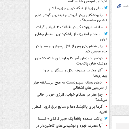
اگرهای تعویض شناسنامه
نمایی زیبا از تنگه کریان جزیره قشم
رکوردشکنی پیش‌فروش جدیدترین گوشی‌های
تاشوی سامسونگ
حادثه غرق‌شدگی در طاقانک ۲ قربانی گرفت
مسجد جامع یزد، از باشکوه‌ترین معماری‌های
ایران
پدر شاهرودی پس از قتل پسرش، جسد را در
چاه مخفی کرد
دردسر همزمان آمریکا و اوکراین با ته کشیدن
موشک های پاتریوت
آثار مخرب مصرف الکل و سیگار در بروز
بیماری‌ها
اذعان رسانه صهیونیست به موج بی‌سابقه فرار
از سرزمین‌های اشغالی
چرا مغز در هنگام خواب، انرژی خود را خالی
می‌کند؟
گرما برای پالایشگاه‌ها و منابع برق اروپا اضطرار
آفرید
ایالات متحده واقعاً یک «ببر کاغذی» است!
آیا مصرف قهوه و نوشیدنی‌های کافئین‌دار در