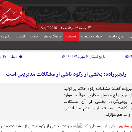
جمعه ۱۶ مرداد ۱۴۰۵ -
Aug 7 2026
ی
دفاع و امنیت
جهاد و مقاومت
حسینیه
فرهنگ و هنر
جامعه
اقتصاد
عکس و ف
634
تاریخ انتشار:
۳ مهر ۱۳۹۵ - ۱۳:۱۴
۰ نظر
چ
رنجبرزاده: بخشی از رکود ناشی از مشکلات مدیریتی است
جبرزاده گفت: مشکلات رکود حاکم بر تولید
ل برای رفع معضل بیکاری صرفاً به موارد
ای برنمی‌گردد، بخشی از آن مشکلات
ی، کاهش مصرف بازار، عدم ساماندهی
 ... هم مؤثرند.
ش مشرق،
یکی از مسائلی که