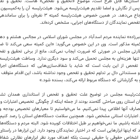
 استان‌ها قابل طرح است، موضوع «تحقیق و تفحص» هاست. تحقیق و تف
 پس از نگارش و امضا تقدیم هیئت‌رئیسه می‌شود. هیئت‌رئیسه آن را به‌کمیسیو
مربوط ارجاع می‌دهد. در همین خصوص هیئت‌رئیسه کمیته ۳ نفره‌ای ر
تفحص نمایندگان از دستگاه‌های اجرایی، مشخص کرده‌اند.
جبرزاده» نماینده مردم اسدآباد در مجلس شورای اسلامی در مجالس هشتم و دهم
کمیته مذکور است. وی در این خصوص می‌گوید: «این کمیته سعی می‌کند تا 
ارتی مجلس در صورتی که ضرورت ایجاب نمی‌کند، مانع از برخی تحقیق و تف
تنها هزینه‌ای به مجلس تحمیل می‌کند و سود دیگری ندارد. وساطت هیئت‌رئیسه
تفحص از این بابت است که شاید با شفاف‌سازی‌هایی که دستگاه‌های اجرای
و مستنداتی دال بر تداوم تحقیق و تفحص وجود نداشته باشد، این اقدام متوقف ش
ه گزارشاتی که دستگاه مربوط ارائه می‌کند، بسنده شود.»
ت‌رئیسه مجلس در توضیح علت تحقیق و تفحص از استانداری همدان تشری
ن استان روی مباحثی گله‌مند بودند از جمله اینکه از چگونگی تخصیص اعتبارات و 
ارف آنها اطلاعی پیدا نمی‌کنیم. ما می‌خواستیم تا معیارهای تخصیص بودجه و
د اعتبارات استانی مشخص شود. همچنین سلامت دستگاه‌های استان را رصد کنیم 
شته باشیم. ما نمی‌خواهیم بر طبل اختلافات کوبیده شود. البته مردم و دستگاه‌ها
ند که اینها ابزارهایی است که در اختیار نمایندگان وجود دارد. این ابزارها در راست
اشخاص حقوقی یا حقیقی نیست بلکه اهداف مورد نظر ابزارهای نظارتی شفاف