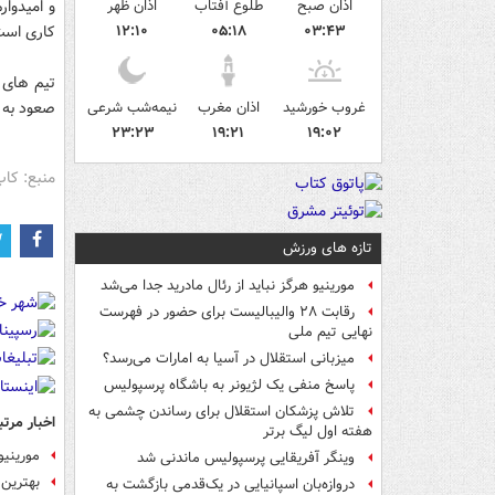
اذان صبح
طلوع آفتاب
اذان ظهر
و امیدوار
۰۳:۴۳
۰۵:۱۸
۱۲:۱۰
کاری است
تیم های ل
غروب خورشید
اذان مغرب
نیمه‌شب شرعی
صعود به 
۲۳:۲۳
۱۹:۲۱
۱۹:۰۲
منبع: کا
تازه های ورزش
مورینیو هرگز نباید از رئال مادرید جدا می‌شد
رقابت ۲۸ والیبالیست برای حضور در فهرست
نهایی تیم ملی
میزبانی استقلال در آسیا به امارات می‌رسد؟
پاسخ منفی یک لژیونر به باشگاه پرسپولیس
تلاش پزشکان استقلال برای رساندن چشمی به
اخبار مرتب
هفته اول لیگ برتر
مورینیو
وینگر آفریقایی پرسپولیس ماندنی شد
بهترین 
دروازه‌بان اسپانیایی در یک‌قدمی بازگشت به