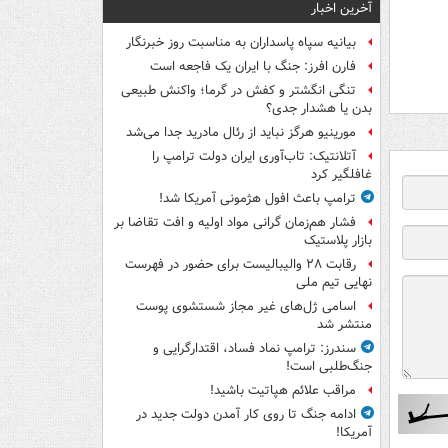
آخرین اخبار
بیانیه سپاه پاسداران به مناسبت روز خبرنگار
فارن افرز: جنگ با ایران یک فاجعه است
تنگی انگشتر و کفش در گرما؛ واکنش طبیعی
بدن یا هشدار جدی؟
مورینیو هرگز نباید از رئال مادرید جدا می‌شد
آتلانتیک: تاب‌آوری ایران دولت ترامپ را
غافلگیر کرد
ترامپ باعث افول هژمونی آمریکا شد!
فشار هم‌زمان گرانی مواد اولیه و افت تقاضا بر
بازار پلاستیک
رقابت ۲۸ والیبالیست برای حضور در فهرست
نهایی تیم ملی
اسامی ژل‌های غیر مجاز شستشوی پوست
منتشر شد
سندرز: ترامپ نماد فساد، اقتدارگرایی و
جنگ‌طلبی است!
مراقب علائم هپاتیت باشید!
ادامه جنگ تا روی کار آمدن دولت جدید در
آمریکا!