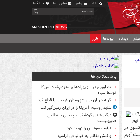
RSS
آرشیو
تماس با ما
دربارهٔ ما
MASHREGH
NEWS
یلم
دیدگاه
پیوندها
بازار
اپ
پربازدیدترین ها
تصاویر جدید از پهپادهای منهدم‌شده آمریکا
توسط سپاه
گربه جریان برق شهرستان فریمان را قطع کرد
شاید روسیه، آمریکا را در ایران زمین‌گیر کند!
تون
درگیر شدن گردشگر اسپانیایی با نظامی
تیم
صهیونیست
جکسون در
ترامپ سوئیس را تهدید کرد
ست آورم
واکنش بقائی به خیالبافی ترامپ