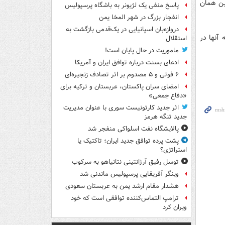
این همان
پاسخ منفی یک لژیونر به باشگاه پرسپولیس
انفجار بزرگ در شهر المخا یمن
دروازه‌بان اسپانیایی در یک‌قدمی بازگشت به
 آنها در
استقلال
ماموریت در حال پایان است!
ادعای بسنت درباره توافق ایران و آمریکا
۶ فوتی و ۵ مصدوم بر اثر تصادف زنجیره‌ای
امضای سران پاکستان، عربستان و ترکیه برای
«دفاع جمعی»
اثر جدید کارتونیست سوری با عنوان مدیریت
جدید تنگه هرمز
پالایشگاه نفت اسلواکی منفجر شد
پشت پرده توافق جدید ایران؛ تاکتیک یا
استراتژی؟
توسل رفیق آرژانتینی نتانیاهو به سرکوب
وینگر آفریقایی پرسپولیس ماندنی شد
هشدار مقام ارشد یمن به عربستان سعودی
ترامپ التماس‌کننده توافقی است که خود
ویران کرد