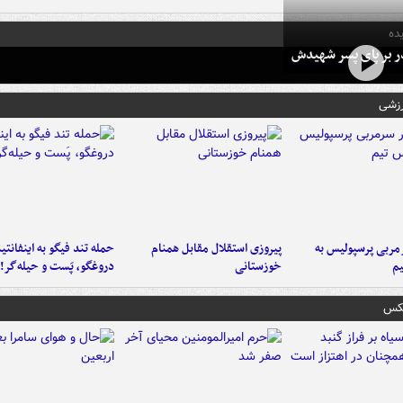
ده
در بر پای پسر شهیدش
رزشی
ربی پرسپولیس به
پیروزی استقلال مقابل همنام
حمله تند فیگو به اینفانتین
م
خوزستانی
دروغگو، پَست‌ و حیله‌گر!
عکس