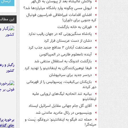
واکنش عالیشاه بعد از پیوستن به گل‌گهر
لیونل مسی چگونه وارد باشگاه میلیاردها شد؟
افشای اقدامات غیراخلاقی فدراسیون فوتبال
این مطالب
کره جنوبی برای داوران!
فورلان به خانه بازگشت
پادشاه سنگین‌وزنی که در جهان رقیب ندارد
دشان از دست عربستان فرار کرد
صنعت‌نفت آبادان ۲ مدافع جدید جذب کرد
آینده نامعلوم طارمی در المپیاکوس
بازگشت اندونگ به استقلال منتفی شد
رگبار و رع
فیفا توهین‌کنندگان به اینفانتینو را تهدید کرد
کشور
دردسر جدید برای سرخپوشان
بازیکنان بی‌کیفیت، پرسپولیس را از قهرمانی
دور کردند
بیانیه تند اتحادیه لیگ‌های اروپایی علیه
اینفانتینو
آقای گل جام جهانی مقابل اسرائیل ایستاد
وینیسیوس در رئال مادرید ماندنی شد
حمله تند فیگو به اینفانتینو: دروغگو، پَست‌ و
حیله‌گر!
جای گذا