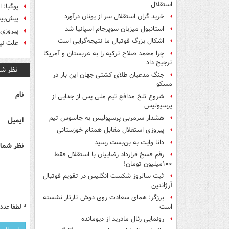
استقلال
پوگبا: 
خرید گران استقلال سر از یونان درآورد
پیش‌بین
استانبول میزبان سوپرجام اسپانیا شد
پیروزی 
اشکال بزرگ فوتبال ما نتیجه‌گرایی است
علت نیم
چرا محمد صلاح ترکیه را به عربستان و آمریکا
ترجیح داد
نظر شم
جنگ مدعیان طلای کشتی جهان این بار در
مسکو
نام
شروع تلخ مدافع تیم ملی پس از جدایی از
پرسپولیس
هشدار سرمربی پرسپولیس به جاسوس تیم
ایمیل
پیروزی استقلال مقابل همنام خوزستانی
دانا وایت به بن‌بست رسید
نظر شما 
رقم فسخ قرارداد رضاییان با استقلال فقط
۱۰۰میلیون تومان!
ثبت سالروز شکست انگلیس در تقویم فوتبال
آرژانتین
برزگر: همای سعادت روی دوش تارتار نشسته
*
لطفا عدد م
است
رونمایی رئال مادرید از دیومانده