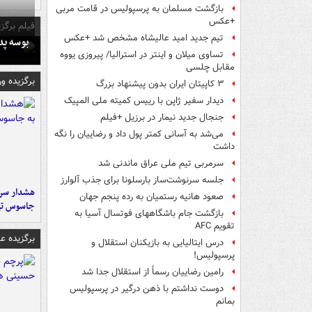
بازگشت مسلمان به پرسپولیس در قامت مربی
+عکس
فیلم برگزی
تیم جدید امید عالیشاه مشخص شد +عکس
بوسه‌ پ
تساوی میلان و اینتر در استرالیا/ پیروزی یووه
مقابل چلسی
برگزیده و
۳ کاپیتان ایران بدون پیشنهاد بزرگ
دیدار سفیر ژاپن با رییس کمیته ملی المپیک
جنجال جدید نیمار در برزیل +فیلم
می‌شد به آسانی کمتر پول داد و رضاییان را نگه
داشت
سرمربی تیم ملی عراق ماندنی شد
جلسه سرنوشت‌ساز بارسلونا برای جذب آلوارز
هشدار سرم
صعود هانیه رستمیان به رده پنجم جهان
جاسوس تی
بازگشت جام باشگاههای فوتسال آسیا به
تقویم AFC
برگزیده 
درس ایتالیایی‌ به بازیکنان استقلال و
پرسپولیس!
رامین رضاییان رسماً از استقلال جدا شد
دوست نداشتم با ذهن درگیر در پرسپولیس
بمانم