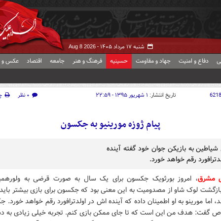
شنبه ۱۷ مرداد ۱۴۰۵ -
Aug 8 2026
ی
دفاع و امنیت
جهاد و مقاومت
حسینیه
فرهنگ و هنر
جامعه
اقتصاد
عکس و ف
621
تاریخ انتشار:
۱ شهریور ۱۳۹۵ - ۲۲:۵۹
۰ نظر
چ
پیام ژوزه مورینیو به جکسون
شیاطین به بازیکن جوان خود گفته آینده
لدترافورد رقم خواهد خورد.
ش مشرق
، امروز بورثویک جکسون برای یک سال به صورت قرضی به ولورهمپ
ازگشت لوک شاو از مصدومیت به این معنی بود که جکسون برای بازی بیشتر باید 
د، اما مورینو به او اطمینان داده که آینده اش در اولدترافورد رقم خواهد خورد. 
 گفت: هدف من این است که تا جای ممکن بازی کنم. تجربه خیلی زیادی به د