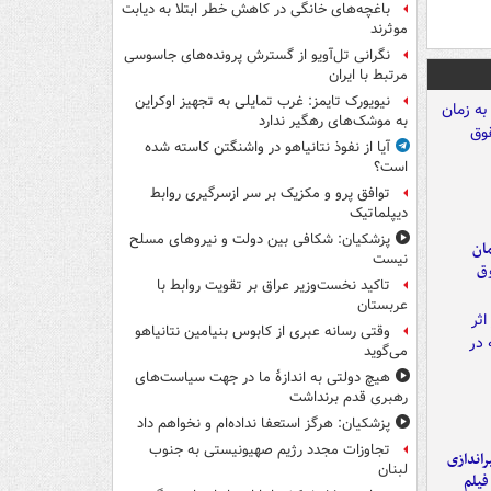
باغچه‌های خانگی در کاهش خطر ابتلا به دیابت
موثرند
نگرانی تل‌آویو از گسترش پرونده‌های جاسوسی
مرتبط با ایران
نیویورک تایمز: غرب تمایلی به تجهیز اوکراین
به موشک‌های رهگیر ندارد
آیا از نفوذ نتانیاهو در واشنگتن کاسته شده
است؟
توافق پرو و مکزیک بر سر ازسرگیری روابط
دیپلماتیک
پزشکیان: شکافی بین دولت و نیروهای مسلح
مان
نیست
وق
تاکید نخست‌وزیر عراق بر تقویت روابط با
عربستان
وقتی رسانه عبری از کابوس بنیامین نتانیاهو
می‌گوید
هیچ دولتی به اندازۀ ما در جهت سیاست‌های
رهبری قدم برنداشت
پزشکیان: هرگز استعفا نداده‌ام و نخواهم داد
تجاوزات مجدد رژیم صهیونیستی به جنوب
یراندازی
لبنان
فیلم