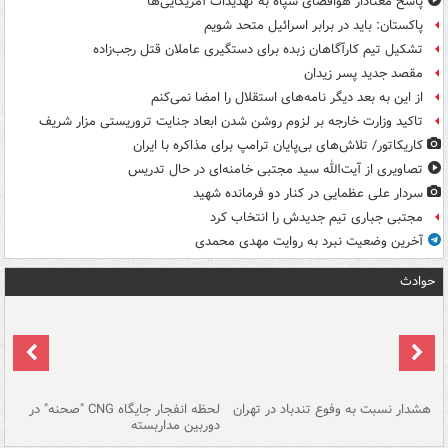
پاسخ معنادار هوافضای سپاه به تهدیدات آمریکایی‌ها
پاکستان: باید در برابر اسرائیل متحد شویم
تشکیل تیم کارآگاهان زبده برای دستگیری عاملان قتل رجب‌زاده
مقصد جدید پسر زیدان
از این به بعد دیگر نامه‌های استقلال را امضا نمی‌کنم
تاکید وزارت خارجه بر لزوم روشن شدن ابعاد جنایت تروریستی مزار شریف
کاریکاتور/ تلاش‌های بی‌پایان ترامپ برای مذاکره با ایران
تصاویری از آیت‌الله سید مجتبی خامنه‌ای در حال تدریس
سردار علی عظمایی در کنار دو فرمانده شهید
مجتبی جباری تیم جدیدش را انتخاب کرد
آخرین وضعیت نبرد به روایت مهدی محمدی
حوادث
ای
هشدار نسبت به وفوع تندباد در تهران
لحظه انفجار جایگاه CNG "صحنه" در
دس
دوربین مداربسته
ات