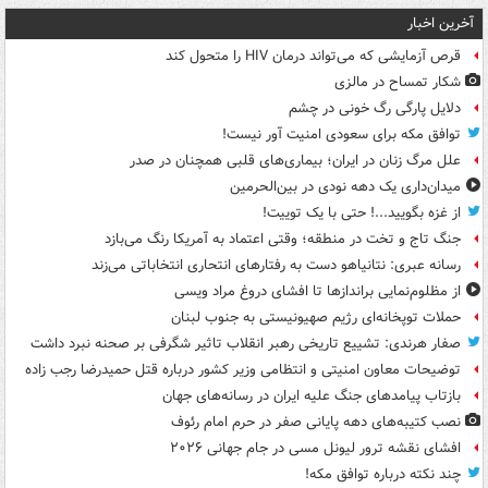
آخرین اخبار
قرص آزمایشی که می‌تواند درمان HIV را متحول کند
شکار تمساح در مالزی
دلایل پارگی رگ خونی در چشم
توافق مکه برای سعودی امنیت آور نیست!
علل مرگ زنان در ایران؛ بیماری‌های قلبی همچنان در صدر
میدان‌داری یک دهه نودی در بین‌الحرمین
از غزه بگویید...! حتی با یک توییت!
جنگ تاج و تخت در منطقه؛ وقتی اعتماد به آمریکا رنگ می‌بازد
رسانه عبری: نتانیاهو دست به رفتارهای انتحاری انتخاباتی می‌زند
از مظلوم‌نمایی براندازها تا افشای دروغ مراد ویسی
حملات توپخانه‌ای رژیم صهیونیستی به جنوب لبنان
صفار هرندی: تشییع تاریخی رهبر انقلاب تاثیر شگرفی بر صحنه نبرد داشت
توضیحات معاون امنیتی و انتظامی وزیر کشور درباره قتل حمیدرضا رجب زاده
بازتاب پیامدهای جنگ علیه ایران در رسانه‌های جهان
نصب کتیبه‌های دهه پایانی صفر در حرم امام رئوف
افشای نقشه ترور لیونل مسی در جام جهانی ۲۰۲۶
چند نکته درباره توافق مکه!