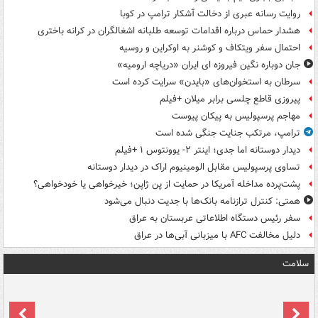
روایت رسانه عبری از دخالت آشکار ترامپ در کوبا
هشدار حماس درباره اقدامات توسعه طلبانه اشغالگران در کرانه باختری
احتمال سفر ویتکاف و کوشنر به اوکراین و روسیه
جان دوباره نگین فیروزه ای ایران «دریاچه ارومیه»
سرطان به استخوان‌های «بایدن» سرایت کرده است
پیروزی قاطع چلسی برابر میلان +فیلم
مهاجم پرسپولیس به پیکان پیوست
ترامپ، مرتکب جنایت جنگی شده است
دیدار دوستانه اما جدی؛ اینتر ۲- یوونتوس ۱ +فیلم
تساوی پرسپولیس مقابل الومینیوم اراک در دیدار دوستانه
پشت‌پرده مداخله آمریکا در حمایت از یِن ژاپن؛ خیرخواهی یا خودخواهی؟
همتی: کنترل ترازنامه بانک‌ها با جدیت دنبال می‌شود
سفر رئیس دستگاه اطلاعاتی عربستان به عراق
دلیل مخالفت AFC با میزبانی آبی‌ها در عراق
سلامت