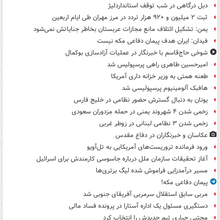
دبل درگاهی در شب توقف استانداردلیژ
ثبت ۲ میلیون و ۹۲۰ هزار تردد در مرز مهران طی ایام اربعین
یمن: تشکیل ائتلاف مانع مجازات عربستان بخاطر جنایاتش نمی‌شود
فیدان: ایران هدف پیمان دفاعی مکه نیست
شوخی حاج‌قاسم با خبرنگار در عملیات آزادسازی بوکمال
امیرحسین طاهری راهی پرسپولیس شد
طعنه همتی به وزیر خزانه داری آمریکا
هافبک آلومینیوم پرسپولیسی شد
یونان به دنبال گسترش حضور نظامی در خلیج فارس
زخمی شدن ۴ شهروند یمنی در حمله مزدوران سعودی
زخمی شدن ۳ نظامی لبنانی در زوطر غربی
عکاسان و خبرنگاران در دفاع مقدس
ورود فرمانده تروریست‌های آمریکایی به تل‌آویو
آغاز تحقیقات سازمان ملل درباره جاسوسی کارمندش برای اسرائیل
مسیر درآمدزایی فراموش شده لیگ برتری‌ها
پیمان دفاعی مکه!
مربی سابق استقلال سرمربی آفریقای جنوبی شد
دستگیری مسئول یک اداره آستارا در پرونده فساد مالی
مجتبی جباری تیم جدیدش را انتخاب کرد