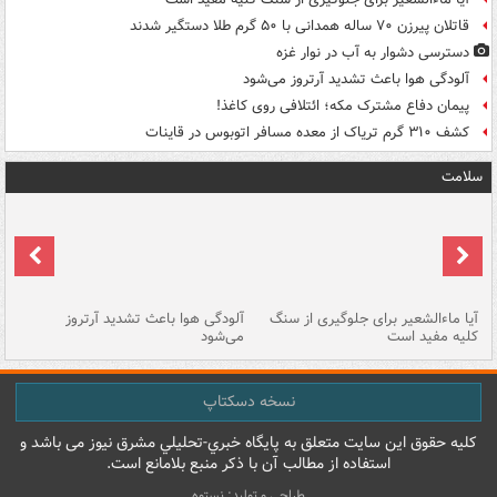
قاتلان پیرزن ۷۰ ساله همدانی با ۵۰ گرم طلا دستگیر شدند
دسترسی دشوار به آب در نوار غزه
آلودگی هوا باعث تشدید آرتروز می‌شود
پیمان دفاع مشترک مکه؛ ائتلافی روی کاغذ!
کشف ۳۱۰ گرم تریاک از معده مسافر اتوبوس در قاینات
سلامت
آیا ماءالشعیر برای جلوگیری از سنگ
آلودگی هوا باعث تشدید آرتروز
حذ
کلیه مفید است
می‌شود
کل
نسخه دسکتاپ
کليه حقوق اين سايت متعلق به پایگاه خبري-تحليلي مشرق نيوز می باشد و
استفاده از مطالب آن با ذکر منبع بلامانع است.
طراحی و تولید: نستوه