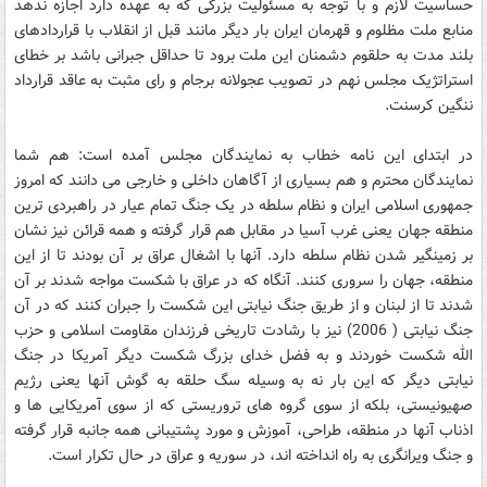
حساسیت لازم و با توجه به مسئولیت بزرگی که به عهده دارد اجازه ندهد
منابع ملت مظلوم و قهرمان ایران بار دیگر مانند قبل از انقلاب با قراردادهای
بلند مدت به حلقوم دشمنان این ملت برود تا حداقل جبرانی باشد بر خطای
استراتژیک مجلس نهم در تصویب عجولانه برجام و رای مثبت به عاقد قرارداد
ننگین کرسنت.
در ابتدای این نامه خطاب به نمایندگان مجلس آمده است: هم شما
نمایندگان محترم و هم بسیاری از آگاهان داخلی و خارجی می دانند که امروز
جمهوری اسلامی ایران و نظام سلطه در یک جنگ تمام عیار در راهبردی ترین
منطقه جهان یعنی غرب آسیا در مقابل هم قرار گرفته و همه قرائن نیز نشان
بر زمینگیر شدن نظام سلطه دارد. آنها با اشغال عراق بر آن بودند تا از این
منطقه، جهان را سروری کنند. آنگاه که در عراق با شکست مواجه شدند بر آن
شدند تا از لبنان و از طریق جنگ نیابتی این شکست را جبران کنند که در آن
جنگ نیابتی ( 2006) نیز با رشادت تاریخی فرزندان مقاومت اسلامی و حزب
الله شکست خوردند و به فضل خدای بزرگ شکست دیگر آمریکا در جنگ
نیابتی دیگر که این بار نه به وسیله سگ حلقه به گوش آنها یعنی رژیم
صهیونیستی، بلکه از سوی گروه های تروریستی که از سوی آمریکایی ها و
اذناب آنها در منطقه، طراحی، آموزش و مورد پشتیبانی همه جانبه قرار گرفته
و جنگ ویرانگری به راه انداخته اند، در سوریه و عراق در حال تکرار است.