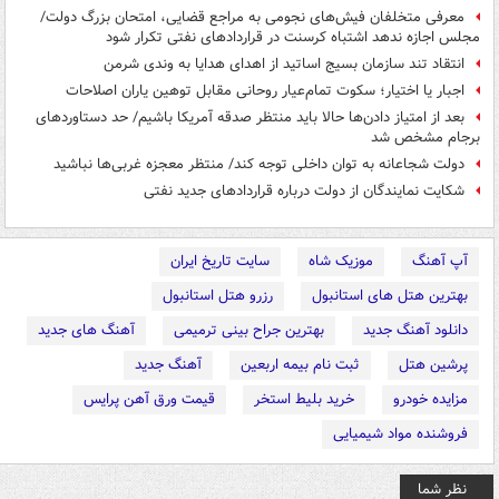
معرفی متخلفان فیش‌های نجومی به مراجع قضایی، امتحان بزرگ دولت/
مجلس اجازه ندهد اشتباه کرسنت در قراردادهای نفتی تکرار شود
انتقاد تند سازمان بسیج اساتید از اهدای هدایا به وندی شرمن
اجبار یا اختیار؛ سکوت تمام‌عیار روحانی مقابل توهین‌ یاران اصلاحات
بعد از امتیاز دادن‌ها حالا باید منتظر صدقه آمریکا باشیم/ حد دستاوردهای
برجام مشخص شد
دولت شجاعانه به توان داخلی توجه کند/ منتظر معجزه غربی‌ها نباشید
شکایت نمایندگان از دولت درباره قراردادهای جدید نفتی
آپ آهنگ
موزیک شاه
سایت تاریخ ایران
بهترین هتل های استانبول
رزرو هتل استانبول
دانلود آهنگ جدید
بهترین جراح بینی ترمیمی
آهنگ های جدید
پرشین هتل
ثبت نام بیمه اربعین
آهنگ جدید
مزایده خودرو
خرید بلیط استخر
قیمت ورق آهن پرایس
فروشنده مواد شیمیایی
نظر شما