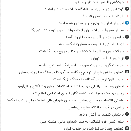
خودکُشی النصر به خاطر رونالدو
گوشه‌ای از زیبایی‌های پناهگاه‌ حیات‌وحش کرمانشاه
امداد غیبی یا نقص فنی!؟
ایران از نظر راهبردی پیروز میدان شده است!
سردار معروفی: ملت ایران از دادخواهی خون کودکانش نمی‌گذرد
حامیان غزه در آلمان به خیابان‌ها آمدند
لژیونر ایرانی تیتر رسانه «سان» انگلیس شد
حملات یمن به المخا ۷ کشته و ۳۰ مجروح برجا گذاشت
از هرمز تا قلب تهران
عملیات گروه مقاومت سوریه علیه پایگاه اسرائیل+ فیلم
تصاویر ماهواره‌ای از انهدام پایگاه‌های آمریکا در جنگ ۴۰ روزه رمضان
صربستان: اروپا در آستانه یک جنگ بزرگ است
ادعای رسانه اسرائیلی درباره تشدید اختلافات میان واشنگتن و تل‌آویو
زمان پرداخت معوقات بازنشستگان تامین اجتماعی اعلام شد
ولایتی انتصاب محسن رضایی به دبیری شورای‌عالی امنیت ملی را تبریک گفت
ریاض در گرداب ائتلاف‌های بی‌حاصل
بریتیش کلمبیا در آتش و دود
پیام رئیس قوه قضائیه به دبیر شورای عالی امنیت ملی
تصاویر پهپاد ساقط شده در جنوب ایران