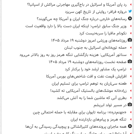
رد پای آمریکا و اسرائیل در باج‌گیری مهاجرتی مراکش از اسپانیا؟
دروازه فرافر؛ روایتی از تاریخ کهن سریزد
رسانه‌های خارجی درباره جنگ ایران و آمریکا چه می‌گویند؟
وزیر جنگ سابق ترامپ: اینکه ایران دست بالا را دارد واقعیت است
نکونام مافیا را سربه‌نیست کرد
روزنامه‌های ورزشی امروز دوشنبه ۱۹ مرداد ۱۴۰۵
حمله توپخانه‌ای اسرائیل به جنوب لبنان
سناتور آمریکایی: هزینه بازگشایی تنگه هرمز روز به روز بالاتر می‌رود
صفحه نخست روزنامه‌های دوشنبه ۱۹ مرداد ۱۴۰۵
ترامپ یک مشاور ارشد خود را برکنار کرد
افزایش قیمت نفت و افت شاخص‌های بورس آمریکا
طعنه سی‌ان‌ان به توهم ترامپ برای تسلیم ایران
زرادخانه موشک‌های بالستیک آمریکایی ته کشید!
بطری آبی که ماشین شما را به آتش می‌کشد
در مسیر تولد ابریشم
«جهنم‌دره»؛ برنامه تایوان برای مقابله با حمله احتمالی چین
تنگه هرمز و پیام‌های بازدارنده ایران
همه ماجرای پرونده‌های کثیرالشاکی و پیچیدگی رسیدگی به آن‌ها
آیا ماءالشعیر برای جلوگیری از سنگ کلیه مفید است