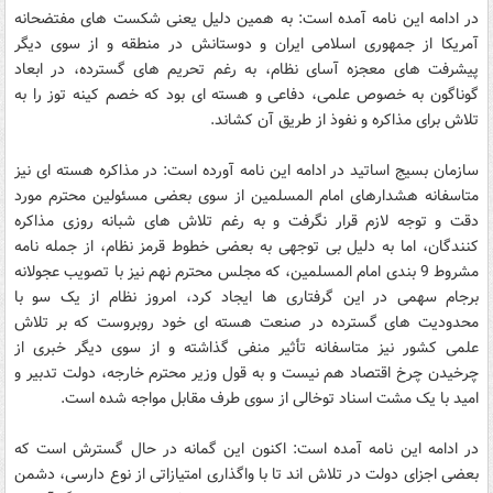
در ادامه این نامه آمده است: به همین دلیل یعنی شکست های مفتضحانه
آمریکا از جمهوری اسلامی ایران و دوستانش در منطقه و از سوی دیگر
پیشرفت های معجزه آسای نظام، به رغم تحریم های گسترده، در ابعاد
گوناگون به خصوص علمی، دفاعی و هسته ای بود که خصم کینه توز را به
تلاش برای مذاکره و نفوذ از طریق آن کشاند.
سازمان بسیج اساتید در ادامه این نامه آورده است: در مذاکره هسته ای نیز
متاسفانه هشدارهای امام المسلمین از سوی بعضی مسئولین محترم مورد
دقت و توجه لازم قرار نگرفت و به رغم تلاش های شبانه روزی مذاکره
کنندگان، اما به دلیل بی توجهی به بعضی خطوط قرمز نظام، از جمله نامه
مشروط 9 بندی امام المسلمین، که مجلس محترم نهم نیز با تصویب عجولانه
برجام سهمی در این گرفتاری ها ایجاد کرد، امروز نظام از یک سو با
محدودیت های گسترده در صنعت هسته ای خود روبروست که بر تلاش
علمی کشور نیز متاسفانه تأثیر منفی گذاشته و از سوی دیگر خبری از
چرخیدن چرخ اقتصاد هم نیست و به قول وزیر محترم خارجه، دولت تدبیر و
امید با یک مشت اسناد توخالی از سوی طرف مقابل مواجه شده است.
در ادامه این نامه آمده است: اکنون این گمانه در حال گسترش است که
بعضی اجزای دولت در تلاش اند تا با واگذاری امتیازاتی از نوع دارسی، دشمن