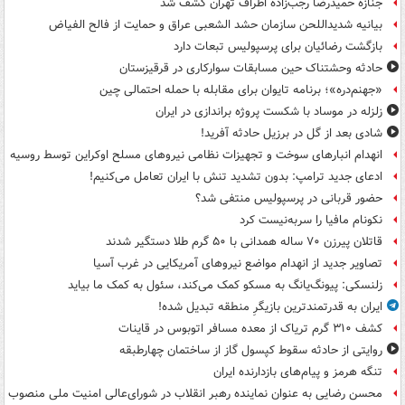
جنازه حمیدرضا رجب‌زاده اطراف تهران کشف شد
بیانیه شدیداللحن سازمان حشد الشعبی عراق و حمایت از فالح الفیاض
بازگشت رضائیان برای پرسپولیس تبعات دارد
حادثه وحشتناک حین مسابقات سوارکاری در قرقیزستان
«جهنم‌دره»؛ برنامه تایوان برای مقابله با حمله احتمالی چین
زلزله در موساد با شکست پروژه براندازی در ایران
شادی بعد از گل در برزیل حادثه آفرید!
انهدام انبارهای سوخت و تجهیزات نظامی نیروهای مسلح اوکراین توسط روسیه
ادعای جدید ترامپ: بدون تشدید تنش با ایران تعامل می‌کنیم!
حضور قربانی در پرسپولیس منتفی شد؟
نکونام مافیا را سربه‌نیست کرد
قاتلان پیرزن ۷۰ ساله همدانی با ۵۰ گرم طلا دستگیر شدند
تصاویر جدید از انهدام مواضع نیروهای آمریکایی در غرب آسیا
زلنسکی: پیونگ‌یانگ به مسکو کمک می‌کند، سئول به کمک ما بیاید
ایران به قدرتمندترین بازیگرِ منطقه تبدیل شده!
کشف ۳۱۰ گرم تریاک از معده مسافر اتوبوس در قاینات
روایتی از حادثه سقوط کپسول گاز از ساختمان چهارطبقه
تنگه هرمز و پیام‌های بازدارنده ایران
محسن رضایی به عنوان نماینده رهبر انقلاب در شورای‌عالی امنیت ملی منصوب