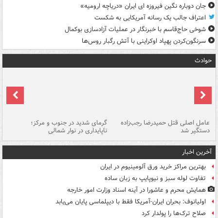
جان دوباره نگین فیروزه ای ایران «دریاچه ارومیه»
اعتراف جالب یک رسانه آمریکایی به شکست
شوخی حاج‌قاسم با خبرنگار در عملیات آزادسازی بوکمال
سرنگون‌کردن پهپاد اوکراینی با آتش رگبار روس‌ها
حوادث
عامل اصلی قتل حمیدرضا رجب‌زاده
گرمای شدید در جنوب و مرکز؛
جا
دستگیر شد
ناپایداری در نوار شمالی
مر
آخرین اخبار
بهترین مراکز خرید ورق آلومینیوم در ایران
تفاوت لوله سبز و نیوپایپ به زبان ساده
همایش محرم و عاشورا در آینه اسناد وزارت امور خارجه
اولیانوف: بحران ایران-آمریکا فقط با دیپلماسی پایان می‌یابد
صلاح ترک‌ها را پولدار کرد