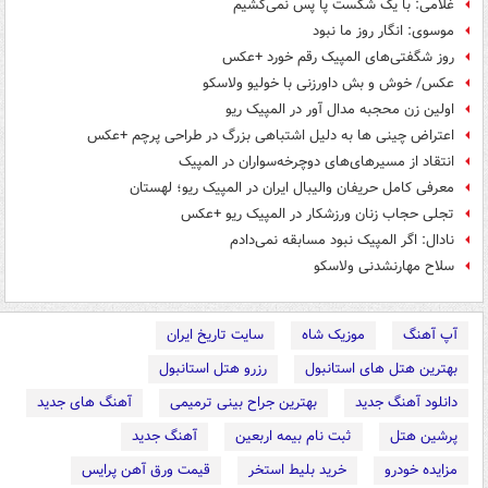
غلامی: با یک شکست پا پس نمی‌کشیم
موسوی: انگار روز ما نبود
روز شگفتی‌های المپیک رقم خورد +عکس
عکس/ خوش و بش داورزنی با خولیو ولاسکو
اولین زن محجبه مدال آور در المپیک ریو
اعتراض چینی ها به دلیل اشتباهی بزرگ در طراحی پرچم +عکس
انتقاد از مسیرهای‌های دوچرخه‌سواران در المپیک
معرفی کامل حریفان والیبال ایران در المپیک ریو؛ لهستان
تجلی حجاب زنان ورزشکار در المپیک ریو +عکس
نادال: اگر المپیک نبود مسابقه نمی‌دادم
سلاح مهارنشدنی ولاسکو
آپ آهنگ
موزیک شاه
سایت تاریخ ایران
بهترین هتل های استانبول
رزرو هتل استانبول
دانلود آهنگ جدید
بهترین جراح بینی ترمیمی
آهنگ های جدید
پرشین هتل
ثبت نام بیمه اربعین
آهنگ جدید
مزایده خودرو
خرید بلیط استخر
قیمت ورق آهن پرایس