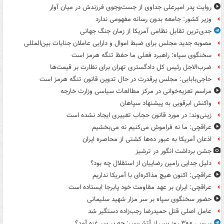
روایت پدر امیرعلی جداوی از جست‌وجوی فرزندش در میان آوار
وزیر کشور: جامعه بدون رسانه مفهومی ندارد
جدی‌ترین تقابل نظامی آمریکا از زمان جنگ جهانی
مصوبه جدید مجلس برای ضبط اموال و دارایی عاملان جنایات بین‌المللی
سخنگوی سپاه: راهبرد فعلی ما حفظ تنگه هرمز است
ضرب‌الاجل رئیس کل دادگستری تهران برای نظارت بر قیمت‌ها
حاجی‌بابایی: مجلس پرقدرت در حال تدوین قانون تنگه هرمز است
مراسم تعزیه‌خوانی در مرکز مطالعات سیاسی وزارت خارجه
واکنش ابرقویی به پیشنهاد سپاهان
زینی‌وند: در مورد قانون حجاب تغییری ایجاد نشده است
عراقچی: ما نه فراموش می‌کنیم نه می‌بخشیم
اذعان آمریکا به عبور ده‌ها کشتی از محاصره ایران
جشن برداشت انگور در ترشیز
دلیل جدایی رامین رضاییان از استقلال چه بود؟
عراقچی: اکنون هیچ مذاکره‌ای با آمریکا نداریم
عراقچی: ایران بر عهد مقاومت خود پابرجا ایستاده است
حضور سخنگوی سپاه بر سر مزار شهید سلیمانی
عامل اصلی قتل حمیدرضا رجب‌زاده دستگیر شد
بررسی ۳۰۰ روز پس از آتش‌بس: چه بر سر غزه آمد؟