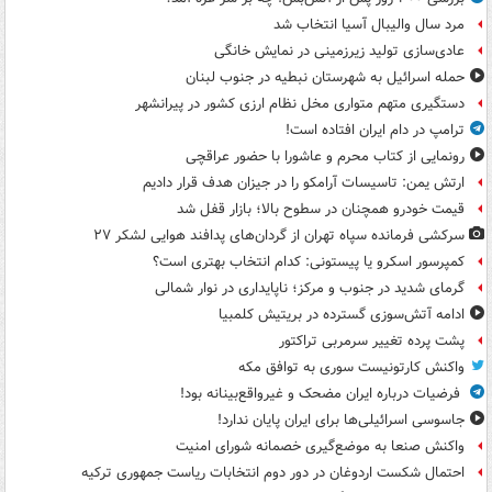
مرد سال والیبال آسیا انتخاب شد
عادی‌سازی تولید زیرزمینی در نمایش خانگی
حمله اسرائیل به شهرستان نبطیه در جنوب لبنان
دستگیری متهم متواری مخل نظام ارزی کشور در پیرانشهر
ترامپ در دام ایران افتاده است!
رونمایی از کتاب محرم و عاشورا با حضور عراقچی
ارتش یمن: تاسیسات آرامکو را در جیزان هدف قرار دادیم
قیمت خودرو همچنان در سطوح بالا؛ بازار قفل شد
سرکشی فرمانده سپاه تهران از گردان‌های پدافند هوایی لشکر ۲۷
کمپرسور اسکرو یا پیستونی: کدام انتخاب بهتری است؟
گرمای شدید در جنوب و مرکز؛ ناپایداری در نوار شمالی
ادامه آتش‌سوزی گسترده در بریتیش کلمبیا
پشت پرده تغییر سرمربی تراکتور
واکنش کارتونیست سوری به توافق مکه
فرضیات درباره ایران مضحک و غیرواقع‌بینانه بود!
جاسوسی اسرائیلی‌ها برای ایران پایان ندارد!
واکنش صنعا به موضع‌گیری خصمانه شورای امنیت
احتمال شکست اردوغان در دور دوم انتخابات ریاست جمهوری ترکیه