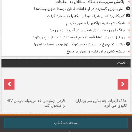
واکنش سرپرست باشگاه استقلال به انتقادات
آتش‌سوزی گسترده در ارتفاعات لبنان توسط صهیونیست‌ها
کاریکاتور/ کمال شرف توافق مکه را به سخره گرفت
شوک شبانه به تراکتور با حضور نکونام
جنگ ایران ده‌ها هزار شغل را در آمریکا از بین برد
رویترز: دموکرات‌ها قصد انجام تحقیقات علیه ترامپ را دارند
پرتاب تخم‌مرغ به سمت نخست‌وزیر کوزوو در وسط پارلمان!
نقشه کشی برای فتنه و اصرار بر دروغ
سلامت
حذف لبنیات چه بلایی سر بیماران
قرص آزمایشی که می‌تواند درمان HIV
عل
کلیوی می آورد
را متحول کند
قل
نسخه دسکتاپ