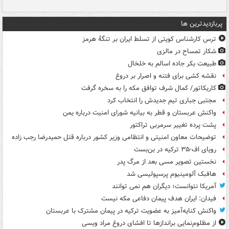
پربازدیدترین ها
ترس کارشناس کویتی از تسلط ایران بر تنگۀ هرمز
شکار تمساح در مالزی
طبیعت بکر جاده اسالم به خلخال
نقشه کشی برای فتنه و اصرار بر دروغ
کاریکاتور/ کمال شرف توافق مکه را به سخره گرفت
مجتبی جباری تیم جدیدش را انتخاب کرد
واکنش عربستان و قطر به بیانیه شورای امنیت درباره یمن
پشت پرده تغییر سرمربی تراکتور
توضیحات معاون امنیتی و انتظامی وزیر کشور درباره قتل حمیدرضا رجب زاده
رویای اف-۳۵ ترکیه در بن‌بست
نخستین تصویر مسی بعد از مرگ پدر
هافبک آلومینیوم پرسپولیسی شد
آمریکا نتوانست؛ دیگران هم نمی توانند
فیدان: ایران هدف پیمان دفاعی مکه نیست
واکنش کنایه‌آمیز به عضویت ترکیه در پیمان مشترک با عربستان
از مظلوم‌نمایی براندازها تا افشای دروغ مراد ویسی