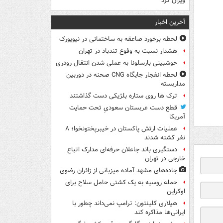
ویران کرد
آخرین اخبار
لحظه برخورد صاعقه به ساختمانی در نیویورک
هشدار نسبت به وفوع تندباد در تهران
خوشبینی بارسلونا به عملی شدن انتقال رودری
لحظه انفجار جایگاه CNG صحنه در دوربین
مداربسته
ترک ها روی ستاره بلژیکی دست گذاشتند
قطع دست عربستان سعودیِ تحت حمایت
آمریکا
عملیات ارتش پاکستان در خیبرپختونخوا؛ ۸
نفر کشته شدند
دستگیری باند جاعلان حرفه‌ای مدارک اتباع
خارجی در تهران
جاده‌های مشهد آماده میزبانی از زائران رضوی
حمله روسیه به یک کشتی حامل سلاح برای
اوکراین
هیلاری کلینتون: ترامپ نمی‌داند چطور با
ایرانی‌ها مذاکره کند