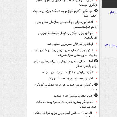
ترکیه: توافق مکه علیه ایران یا هیچ کشور
دیگری نیست
جهانگیر: آقای خرازی به دادگاه ویژه روحانیت
احضار شد
افشای رسوایی جاسوسی سازمان ملل برای
رژیم صهیونیستی
توافق برای برگزاری دیدار دوستانه ایران و
آذربایجان
ابراهیم صادقی سرمربی سایپا شد
صفحه نخست روزنامه‌های شنبه ۱۷
تاکید وزارت خارجه بر لزوم روشن شدن ابعاد
جنایت تروریستی مراز شریف
آماده سازی ضریح نورانی امیرالمومنین برای
ایام پایانی صفر
تأیید ربایش و قتل حمیدرضا رجب‌زاده
آخرین وضعیت پرونده ساعدی‌نیا
واکنش مردم جنوب عراق به تصاویر کودکان
میناب
خیابان‌های بمبئی غرق شدند
تحلیلگر یمنی: تحرکات سعودی‌ها به دقت
رصد می‌شود
اقدام ۱۱ سناتور آمریکایی برای توقف جنگ