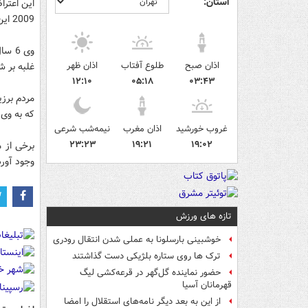
استان:
این اعتر
2009 این کشور موفق به گرفتن میزبانی المپیک 2016 شد.
وی 6
اذان صبح
طلوع آفتاب
اذان ظهر
غلبه بر شیکاگو، ماد
۱۲:۱۰
۰۵:۱۸
۰۳:۴۳
مردم برز
که به وی 
غروب خورشید
اذان مغرب
نیمه‌شب شرعی
۲۳:۲۳
۱۹:۲۱
۱۹:۰۲
برخی از م
وجود آورده
تازه های ورزش
خوشبینی بارسلونا به عملی شدن انتقال رودری
ترک ها روی ستاره بلژیکی دست گذاشتند
حضور نماینده گل‌گهر در قرعه‌کشی لیگ
قهرمانان آسیا
از این به بعد دیگر نامه‌های استقلال را امضا