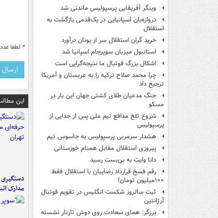
وینگر آفریقایی پرسپولیس ماندنی شد
دروازه‌بان اسپانیایی در یک‌قدمی بازگشت به
استقلال
خرید گران استقلال سر از یونان درآورد
*
لطفا عدد م
استانبول میزبان سوپرجام اسپانیا شد
اشکال بزرگ فوتبال ما نتیجه‌گرایی است
چرا محمد صلاح ترکیه را به عربستان و آمریکا
ترجیح داد
جنگ مدعیان طلای کشتی جهان این بار در
این مطالب
مسکو
شروع تلخ مدافع تیم ملی پس از جدایی از
پرسپولیس
هشدار سرمربی پرسپولیس به جاسوس تیم
پیروزی استقلال مقابل همنام خوزستانی
دانا وایت به بن‌بست رسید
رقم فسخ قرارداد رضاییان با استقلال فقط
دستگیری ب
۱۰۰میلیون تومان!
مدارک اتب
ثبت سالروز شکست انگلیس در تقویم فوتبال
آرژانتین
برزگر: همای سعادت روی دوش تارتار نشسته