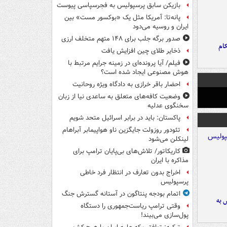
بازیکن سابق پرسپولیس به فجرسپاسی پیوست
پانه‌تا: آمریکا مثل یک «بوکسور مست» بین
ایران و روسیه می‌دود
صدور برگه جلب برای ۱۴۸ متهم متخلف ارزی
ام
ذخایر طلای چین افزایش یافت
فیلم/ آیا پرونده‌ای در زمینه جرایم مرتبط با
هوش مصنوعی ایجاد شده است؟
احضار باقر خرازی به دادگاه ویژه روحانیت
وضعیت کافه‌های متعلق به ساعدی نیا از زبان
سخنگوی عدلیه
پاکستان: باید در برابر اسرائیل متحد شویم
تئودور روزولت جایگزین ناو هواپیمابر آبراهام
لینکلن می‌شود
کاریکاتور/ تلاش‌های بی‌پایان ترامپ برای
مذاکره با ایران
اخراج بدون تعارف در انتظار فرد خاطی
پرسپولیس
اتمام بودجه پنتاگون در آستانه گسترش جنگ
 به
وقتی ترامپ ریاست‌جمهوری را دستگاه
پول‌سازی می‌بیند!