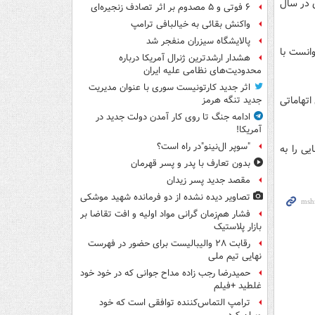
 در سال
۶ فوتی و ۵ مصدوم بر اثر تصادف زنجیره‌ای
واکنش بقائی به خیالبافی ترامپ
پالایشگاه سیزران منفجر شد
وانست با
هشدار ارشدترین ژنرال آمریکا درباره
محدودیت‌های نظامی علیه ایران
اثر جدید کارتونیست سوری با عنوان مدیریت
تهاماتی
جدید تنگه هرمز
ادامه جنگ تا روی کار آمدن دولت جدید در
آمریکا!
"سوپر ال‌نینو"در راه است؟
یی را به
بدون تعارف با پدر و پسر قهرمان
مقصد جدید پسر زیدان
تصاویر دیده‌ نشده از دو فرمانده شهید موشکی
فشار هم‌زمان گرانی مواد اولیه و افت تقاضا بر
بازار پلاستیک
رقابت ۲۸ والیبالیست برای حضور در فهرست
نهایی تیم ملی
حمیدرضا رجب زاده مداح جوانی که در خود خود
غلطید +فیلم
ترامپ التماس‌کننده توافقی است که خود