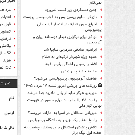
اخبار مرتب
نمی‌کنم
مرد هن
چمن دستگردی زیر کشت نمی‌رود
اعتراض 2 ورزشکار روس به محر
بازیکن سابق پرسپولیس به فجرسپاسی پیوست
قول جود
اخراج بدون تعارف در انتظار فرد خاطی
پرسپولیس
تصاویر/
توافق برای برگزاری دیدار دوستانه ایران و
نارضایت
آذربایجان
واکنش 
ابراهیم صادقی سرمربی سایپا شد
52 سال حضور والیبال در المپیک +تصاویر
هدیه ویژه شهردار ترکیه‌ای به صلاح
هزینه ا
افشای رسوایی اخلاقی رئیس فیفا
IOC نظرش درباره ورزشکاران روس را تغییر داد
مقصد جدید پسر زیدان
هافبک آلومینیوم، پرسپولیسی می‌شود؟
نظر شم
روزنامه‌های ورزشی امروز ‌شنبه ۱۷ مرداد ۱۴۰۵
مورینیو هرگز نباید از رئال مادرید جدا می‌شد
نام
رقابت ۲۸ والیبالیست برای حضور در فهرست
نهایی تیم ملی
ایمیل
میزبانی استقلال در آسیا به امارات می‌رسد؟
پاسخ منفی یک لژیونر به باشگاه پرسپولیس
تلاش پزشکان استقلال برای رساندن چشمی به
نظر شما 
هفته اول لیگ برتر