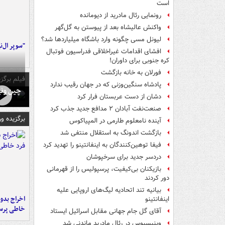
است
رونمایی رئال مادرید از دیومانده
واکنش عالیشاه بعد از پیوستن به گل‌گهر
لیونل مسی چگونه وارد باشگاه میلیاردها شد؟
"سوپر ال‌ن
افشای اقدامات غیراخلاقی فدراسیون فوتبال
کره جنوبی برای داوران!
فورلان به خانه بازگشت
فیلم برگزی
پادشاه سنگین‌وزنی که در جهان رقیب ندارد
چین ونی
دشان از دست عربستان فرار کرد
صنعت‌نفت آبادان ۲ مدافع جدید جذب کرد
برگزیده و
آینده نامعلوم طارمی در المپیاکوس
بازگشت اندونگ به استقلال منتفی شد
فیفا توهین‌کنندگان به اینفانتینو را تهدید کرد
دردسر جدید برای سرخپوشان
بازیکنان بی‌کیفیت، پرسپولیس را از قهرمانی
دور کردند
بیانیه تند اتحادیه لیگ‌های اروپایی علیه
اخراج بدون
اینفانتینو
خاطی پرس
آقای گل جام جهانی مقابل اسرائیل ایستاد
وینیسیوس در رئال مادرید ماندنی شد