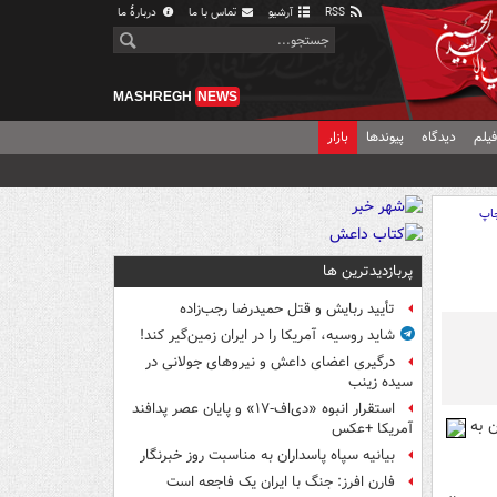
RSS
آرشیو
تماس با ما
دربارهٔ ما
MASHREGH
NEWS
یلم
دیدگاه
پیوندها
بازار
اپ
پربازدیدترین ها
تأیید ربایش و قتل حمیدرضا رجب‌زاده
شاید روسیه، آمریکا را در ایران زمین‌گیر کند!
درگیری اعضای داعش و نیروهای جولانی در
سیده زینب
استقرار انبوه «دی‌اف‑۱۷» و پایان عصر پدافند
ن به
آمریکا +عکس
بیانیه سپاه پاسداران به مناسبت روز خبرنگار
فارن افرز: جنگ با ایران یک فاجعه است