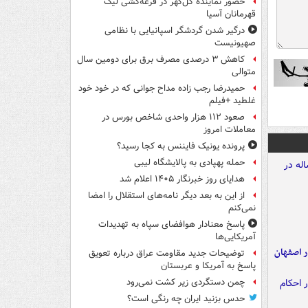
حضور نماینده گل‌گهر در قرعه‌کشی لیگ
قهرمانان آسیا
درگیر شدن گردشگر اسپانیایی با نظامی
صهیونیست
کاهش ۳ درصدی مصرف برق برای دومین سال
متوالی
حمیدرضا رجب زاده مداح جوانی که در خود خود
غلطید +فیلم
صعود ۱۱۲ هزار واحدی شاخص بورس در
معاملات امروز
پرونده یونیک فایننس به کجا رسید؟
حمله پهپادی به پالایشگاه لیبی
هدایای روز خبرنگار ۱۴۰۵ اعلام شد
از این به بعد دیگر نامه‌های استقلال را امضا
نمی‌کنم
پاسخ معنادار هوافضای سپاه به تهدیدات
آمریکایی‌ها
ده ۸ ساله در اصفهان
توضیحات جدید مقاومت عراق درباره تعویق
پاسخ به آمریکا و عربستان
چمن دستگردی زیر کشت نمی‌رود
حدس بزنید ایران چه رنگی است؟