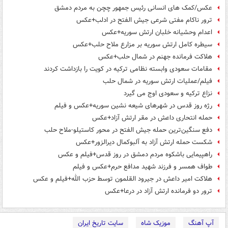
عکس/کمک های انسانی رئیس جمهور چچن به مردم دمشق
ترور ناکام مفتی شرعی جیش الفتح در ادلب+عکس
اعدام وحشیانه خلبان ارتش سوریه+عکس
سیطره کامل ارتش سوریه بر مزارع ملاح حلب+عکس
هلاکت فرمانده جهنم در شمال حلب+عکس
مقامات سعودی وابسته نظامی ترکیه در کویت را بازداشت کردند
فیلم/عملیات ارتش سوریه در شمال حلب
نزاع ترکیه و سعودی اوج می گیرد
رژه روز قدس در شهرهای شیعه نشین سوریه+عکس و فیلم
حمله انتحاری داعش در مقر ارتش آزاد+عکس
دفع سنگین‌ترین حمله جیش الفتح در محور کاستیلو-ملاح حلب
شکست حمله ارتش آزاد به آلبوکمال دیرالزور+عکس
راهپیمایی باشکوه مردم دمشق در روز قدس+فیلم و عکس
طواف همسر و فرزند شهید مدافع حرم+عکس و فیلم
هلاکت امیر داعش در جیرود القلمون توسط حزب الله+فیلم و عکس
ترور دو فرمانده ارتش آزاد در درعا+عکس
آپ آهنگ
موزیک شاه
سایت تاریخ ایران