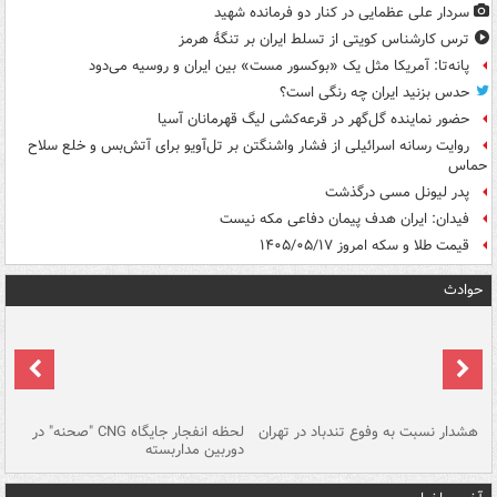
سردار علی عظمایی در کنار دو فرمانده شهید
ترس کارشناس کویتی از تسلط ایران بر تنگۀ هرمز
پانه‌تا: آمریکا مثل یک «بوکسور مست» بین ایران و روسیه می‌دود
حدس بزنید ایران چه رنگی است؟
حضور نماینده گل‌گهر در قرعه‌کشی لیگ قهرمانان آسیا
روایت رسانه اسرائیلی از فشار واشنگتن بر تل‌آویو برای آتش‌بس و خلع سلاح
حماس
پدر لیونل مسی درگذشت
فیدان: ایران هدف پیمان دفاعی مکه نیست
قیمت طلا و سکه امروز ۱۴۰۵/۰۵/۱۷
حوادث
ای
هشدار نسبت به وفوع تندباد در تهران
لحظه انفجار جایگاه CNG "صحنه" در
دس
دوربین مداربسته
ات