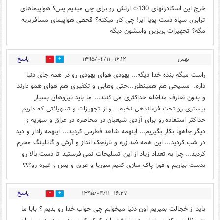
خرج این اسکادرانهای c-130 ارتش رو برای چی میدیم پس؟ هواپیماهای
ترابری سپاه دست پویا ایر! چی کار میکنه؟ قحطی هواپیمای مسافربریه
مگه؟ تجهیزات بریزین واسشون دیگه
پاسخ
بهمن
۱۶:۱۲ - ۱۳۹۵/۰۴/۱۱
0
1
راست میگه بنده خدا دیگه... یهودی هوای یهودی رو در همه جای دنیا
داره.. مسیحی هم همینطور...حتی وهابی و تکفیری هم هوای همو دارند
و بدون تعارف مداخله حداکثری می کنند... ما باید نیروهای بسیار
بیستری رو تحت فرماندهی نخبه... و از تجهیزات و تسهیلاتی که داریم
حداکثر استفاده رو برای آزادی شیعبان در محاصره در عراق و سوریه و
دیگر جاهها بکار بگیریم... اینهمه شاهد فطرس کردید... اینهمه رادار و دید
در شب کردید... این همه ضد زره و نارنجک انداز و آرش و گاتلینگ محرم
کردید... چرا به تعداد زیاد از این تسلیحات نمی فرستید تا دست بالا رو
بدست بیاریم و فورا پاک سازی کنیم سوریا و عراق و یمن و غیره رو؟؟؟
پاسخ
۱۶:۲۷ - ۱۳۹۵/۰۴/۱۱
0
1
باید از خجالت بمیریم اون دنیا میخوایم چی جواب خدا رو بدیم ؟ بابا ما