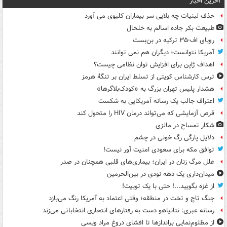
آخرین اخبار
حذف لبنیات چه بلایی سر بیماران کلیوی می آورد
طبیعت بکر جاده اسالم به خلخال
رویای اف-۳۵ ترکیه در بن‌بست
آمریکا نتوانست؛ دیگران هم نمی توانند
اهداف ژاپن برای افزایش توان نظامی چیست؟
ترس کارشناس کویتی از تسلط ایران بر تنگۀ هرمز
هشدار پلیس تهران بزرگ به «کودک‌بلاگرها»
اعتراف جالب یک رسانه آمریکایی به شکست
قرص آزمایشی که می‌تواند درمان HIV را متحول کند
شکار تمساح در مالزی
دلایل پارگی رگ خونی در چشم
توافق مکه برای سعودی امنیت آور نیست!
علل مرگ زنان در ایران؛ بیماری‌های قلبی همچنان در صدر
میدان‌داری یک دهه نودی در بین‌الحرمین
از غزه بگویید...! حتی با یک توییت!
جنگ تاج و تخت در منطقه؛ وقتی اعتماد به آمریکا رنگ می‌بازد
رسانه عبری: نتانیاهو دست به رفتارهای انتحاری انتخاباتی می‌زند
از مظلوم‌نمایی براندازها تا افشای دروغ مراد ویسی