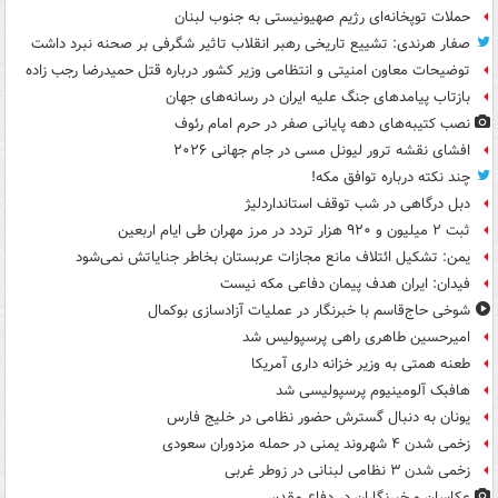
حملات توپخانه‌ای رژیم صهیونیستی به جنوب لبنان
صفار هرندی: تشییع تاریخی رهبر انقلاب تاثیر شگرفی بر صحنه نبرد داشت
توضیحات معاون امنیتی و انتظامی وزیر کشور درباره قتل حمیدرضا رجب زاده
بازتاب پیامدهای جنگ علیه ایران در رسانه‌های جهان
نصب کتیبه‌های دهه پایانی صفر در حرم امام رئوف
افشای نقشه ترور لیونل مسی در جام جهانی ۲۰۲۶
چند نکته درباره توافق مکه!
دبل درگاهی در شب توقف استانداردلیژ
ثبت ۲ میلیون و ۹۲۰ هزار تردد در مرز مهران طی ایام اربعین
یمن: تشکیل ائتلاف مانع مجازات عربستان بخاطر جنایاتش نمی‌شود
فیدان: ایران هدف پیمان دفاعی مکه نیست
شوخی حاج‌قاسم با خبرنگار در عملیات آزادسازی بوکمال
امیرحسین طاهری راهی پرسپولیس شد
طعنه همتی به وزیر خزانه داری آمریکا
هافبک آلومینیوم پرسپولیسی شد
یونان به دنبال گسترش حضور نظامی در خلیج فارس
زخمی شدن ۴ شهروند یمنی در حمله مزدوران سعودی
زخمی شدن ۳ نظامی لبنانی در زوطر غربی
عکاسان و خبرنگاران در دفاع مقدس