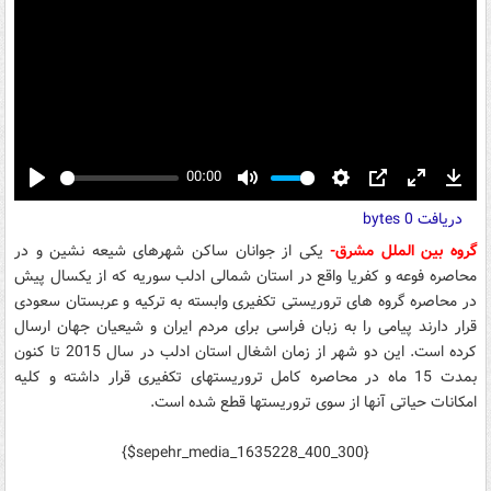
00:00
Play
Mute
Settings
PIP
Enter
Down
دریافت
0 bytes
fullscreen
گروه بین الملل مشرق-
یکی از جوانان ساکن شهرهای شیعه نشین و در
محاصره فوعه و کفریا واقع در استان شمالی ادلب سوریه که از یکسال پیش
در محاصره گروه های تروریستی تکفیری وابسته به ترکیه و عربستان سعودی
قرار دارند پیامی را به زبان فراسی برای مردم ایران و شیعیان جهان ارسال
کرده است. این دو شهر از زمان اشغال استان ادلب در سال 2015 تا کنون
بمدت 15 ماه در محاصره کامل تروریستهای تکفیری قرار داشته و کلیه
امکانات حیاتی آنها از سوی تروریستها قطع شده است.
{$sepehr_media_1635228_400_300}