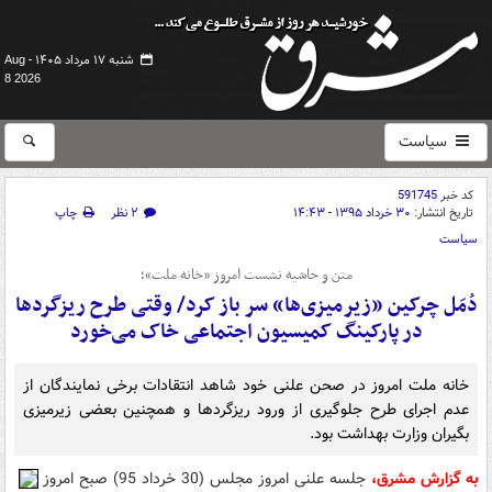
شنبه ۱۷ مرداد ۱۴۰۵ -
Aug
8 2026
سیاست
کد خبر
591745
تاریخ انتشار:
۳۰ خرداد ۱۳۹۵ - ۱۴:۴۳
۲ نظر
چاپ
سیاست
متن و حاشیه نشست امروز «خانه ملت»؛
دُمَل چرکین «زیرمیزی‌ها» سر باز کرد/ وقتی طرح ریزگردها
در پارکینگ کمیسیون اجتماعی خاک می‌خورد
خانه ملت امروز در صحن علنی خود شاهد انتقادات برخی نمایندگان از
عدم اجرای طرح جلوگیری از ورود ریزگردها و همچنین بعضی زیرمیزی
بگیران وزارت بهداشت بود.
به گزارش مشرق،
جلسه علنی امروز مجلس (30 خرداد 95) صبح امروز