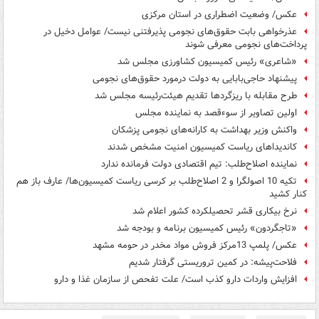
عکس/ وضعیت اضطراری در استان مرکزی
عذرخواهی بابت حقوق‌های نجومی پذیرفتنی نیست/ عوامل دخیل در
پرداخت‌های نجومی معرفی شوند
«شاعری» رئیس کمیسیون کشاورزی مجلس شد
پیشنهاد حاجی‌بابایی به دولت درمورد حقوق‌های نجومی
طرح مقابله با ریزگردها تقدیم هیئت‌رئیسه مجلس شد
اولین تصاویر از سوءقصد به نماینده مجلس
واکنش وزیر بهداشت به کارانه‌های نجومی پزشکان
کاندیداهای ریاست کمیسیون امنیت مشخص شدند
نماینده اصلاح‌طلب: تیم اقتصادی دولت فرمانده ندارد
تکیه 10 اصولگرا و 2 اصلاح‌طلب بر کرسی ریاست کمیسیون‌ها/ عارف باز هم
کنار کشید
نرخ بیکاری قشر تحصیلکرده کشور اعلام شد
«تاجگردون» رئیس کمیسیون برنامه و بودجه شد
عکس/ پلمپ 13مرکز فروش مواد مخدر در حومه مشهد
فلاحت‌پیشه: در کمین تروریستی گرفتار شدیم
افزایش واردات دارو کذب است/ علت تفحص از سازمان غذا و دارو