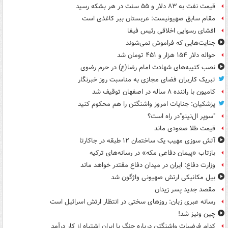
قیمت نفت به ۸۳ دلار و ۵۵ سنت در هر بشکه رسید
مقام سابق صهیونیست: عربستان ببر کاغذی است
افشای رسوایی اخلاقی رئیس فیفا
جنایت‌هایی که فراموش نمی‌شوند
حواله دلار ۱۵۴ هزار و ۴۵۱ تومان شد
نصب کتیبه‌های شهادت امام رضا(ع) در حرم رضوی
تبریک کاربران فضای مجازی به مناسبت روز خبرنگار
کامیون با راننده ۸ ساله در اصفهان توقیف شد
پزشکیان: جنایات امروز واشنگتن را هم محکوم کنید
"سوپر ال‌نینو"در راه است؟
قیمت طلا صعودی ماند
آتش سوزی مهیب یک ساختمان ۱۲ طبقه در جاکارتا
بازتاب «پیمان دفاعی مکه» در رسانه‌های ترکیه
وزارت دفاع: ایران در میدان دفاع مقتدر خواهد ماند
بیل مکانیکی ارتش صهیونی واژگون شد
مقصد جدید پسر زیدان
رسانه عبری زبان: روزهای سختی در انتظار ارتش اسرائیل است
چین ونیز شد!
کدام فرضیات واشنگتن درباره جنگ با ایران اشتباه از کار درآمد