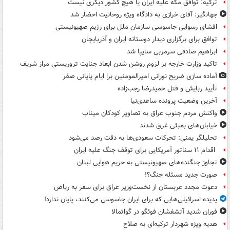
ترکیه: توافق مکه علیه ایران یا هیچ کشور دیگری نیست
جهانگیر: آقای خرازی به دادگاه ویژه روحانیت احضار شد
افشای رسوایی جاسوسی سازمان ملل برای رژیم صهیونیستی
توافق برای برگزاری دیدار دوستانه ایران و آذربایجان
ابراهیم صادقی سرمربی سایپا شد
تاکید وزارت خارجه بر لزوم روشن شدن ابعاد جنایت تروریستی مراز شریف
آماده سازی ضریح نورانی امیرالمومنین برا ایام پایانی صفر
تأیید ربایش و قتل حمیدرضا رجب‌زاده
آخرین وضعیت پرونده ساعدی‌نیا
واکنش مردم جنوب عراق به تصاویر کودکان میناب
خیابان‌های بمبئی غرق شدند
تحلیلگر یمنی: تحرکات سعودی‌ها به دقت رصد می‌شود
اقدام ۱۱ سناتور آمریکایی برای توقف جنگ علیه ایران
تجاوز جنگنده‌های صهیونیستی به حریم هوایی لبنان
صورت جدید مسئله جنگ؟!
دعوت مجدد عربستان از نخست‌وزیر عراق برای سفر به ریاض
پدیده اسرائیلی‌هایی که برای ایران جاسوسی می‌کنند، پایان ندارد!
فوران شدید آتشفشان فوئگو در گواتمالا
هدیه ویژه شهردار ترکیه‌ای به صلاح