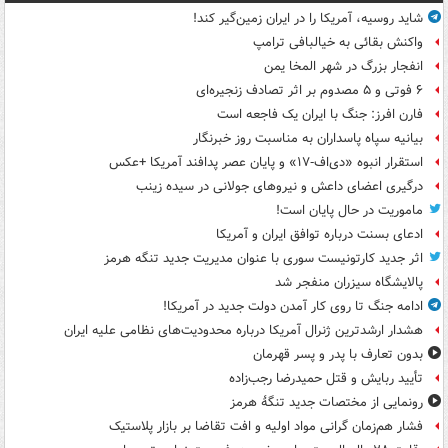
شاید روسیه، آمریکا را در ایران زمین‌گیر کند!
واکنش بقائی به خیالبافی ترامپ
انفجار بزرگ در شهر المخا یمن
۶ فوتی و ۵ مصدوم بر اثر تصادف زنجیره‌ای
فارن افرز: جنگ با ایران یک فاجعه است
بیانیه سپاه پاسداران به مناسبت روز خبرنگار
استقرار انبوه «دی‌اف‑۱۷» و پایان عصر پدافند آمریکا +عکس
درگیری اعضای داعش و نیروهای جولانی در سیده زینب
ماموریت در حال پایان است!
ادعای بسنت درباره توافق ایران و آمریکا
اثر جدید کارتونیست سوری با عنوان مدیریت جدید تنگه هرمز
پالایشگاه سیزران منفجر شد
ادامه جنگ تا روی کار آمدن دولت جدید در آمریکا!
هشدار ارشدترین ژنرال آمریکا درباره محدودیت‌های نظامی علیه ایران
بدون تعارف با پدر و پسر قهرمان
تأیید ربایش و قتل حمیدرضا رجب‌زاده
رونمایی از مختصات جدید تنگۀ هرمز
فشار هم‌زمان گرانی مواد اولیه و افت تقاضا بر بازار پلاستیک