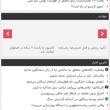
رقابت ۲۸ والیبالیست برای حضور در فهرست نهایی تیم ملی
"سوپر ال‌نینو"در راه است؟
حوادث
تأیید ربایش و قتل حمیدرضا رجب‌زاده
کامیون با راننده ۸ ساله در اصفهان
"س
توقیف شد
آخرین اخبار
وضعیت کافه‌های متعلق به ساعدی نیا از زبان سخنگوی عدلیه
پاکستان: باید در برابر اسرائیل متحد شویم
تئودور روزولت جایگزین ناو هواپیمابر آبراهام لینکلن می‌شود
کاریکاتور/ تلاش‌های بی‌پایان ترامپ برای مذاکره با ایران
اخراج بدون تعارف در انتظار فرد خاطی پرسپولیس
اتمام بودجه پنتاگون در آستانه گسترش جنگ
وقتی ترامپ ریاست‌جمهوری را دستگاه پول‌سازی می‌بیند!