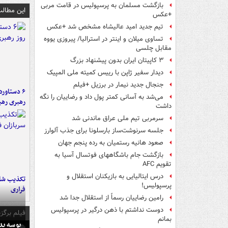
بازگشت مسلمان به پرسپولیس در قامت مربی
این مطالب
+عکس
تیم جدید امید عالیشاه مشخص شد +عکس
تساوی میلان و اینتر در استرالیا/ پیروزی یووه
مقابل چلسی
۳ کاپیتان ایران بدون پیشنهاد بزرگ
دیدار سفیر ژاپن با رییس کمیته ملی المپیک
جنجال جدید نیمار در برزیل +فیلم
می‌شد به آسانی کمتر پول داد و رضاییان را نگه
رهبری رهب
داشت
سرمربی تیم ملی عراق ماندنی شد
جلسه سرنوشت‌ساز بارسلونا برای جذب آلوارز
صعود هانیه رستمیان به رده پنجم جهان
بازگشت جام باشگاههای فوتسال آسیا به
تقویم AFC
درس ایتالیایی‌ به بازیکنان استقلال و
تکذیب شای
پرسپولیس!
فراری
رامین رضاییان رسماً از استقلال جدا شد
دوست نداشتم با ذهن درگیر در پرسپولیس
فیلم برگزی
بمانم
بوسه‌ پ