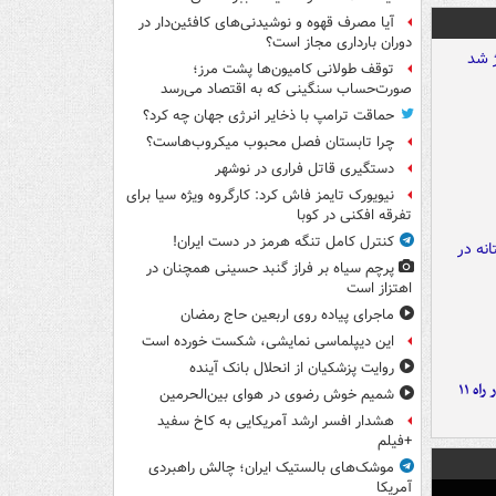
آیا مصرف قهوه و نوشیدنی‌های کافئین‌دار در
دوران بارداری مجاز است؟
توقف طولانی کامیون‌ها پشت مرز؛
صورت‌حساب سنگینی که به اقتصاد می‌رسد
حماقت ترامپ با ذخایر انرژی جهان چه کرد؟
چرا تابستان فصل محبوب میکروب‌هاست؟
دستگیری قاتل فراری در نوشهر
نیویورک تایمز فاش کرد: کارگروه ویژه سیا برای
تفرقه افکنی در کوبا
کنترل کامل تنگه هرمز در دست ایران!
پرچم سیاه بر فراز گنبد حسینی همچنان در
اهتزاز است
ماجرای پیاده روی اربعین حاج رمضان
این دیپلماسی نمایشی، شکست خورده است
روایت پزشکیان از انحلال بانک آینده
موج بارش‌های تابستانه در راه ۱۱
شمیم خوش رضوی در هوای بین‌الحرمین
هشدار افسر ارشد آمریکایی به کاخ سفید
+فیلم
موشک‌های بالستیک ایران؛ چالش راهبردی
آمریکا