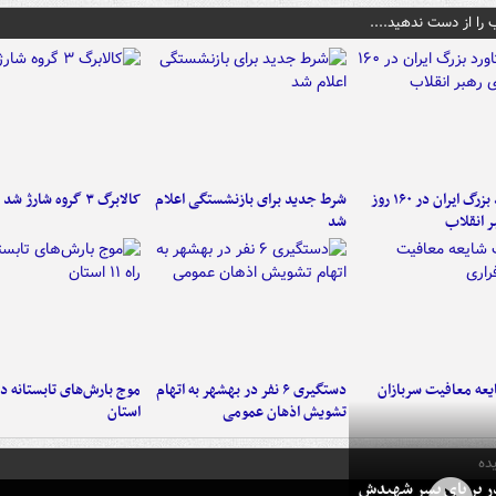
 را از دست ندهید....
۶ دستاورد بزرگ ایران در ۱۶۰ روز
شرط جدید برای بازنشستگی اعلام
کالابرگ ۳ گروه شارژ شد
ر انقلاب
شد
عه معافیت سربازان
دستگیری ۶ نفر در بهشهر به اتهام
تشویش اذهان عمومی
استان
ده
در بر پای پسر شهیدش