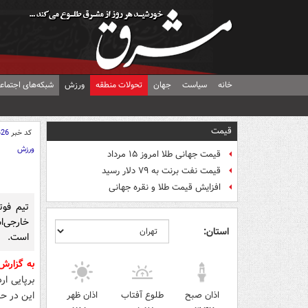
خانه
سیاست
جهان
تحولات منطقه
ورزش
شبکه‌های اجتماع
قیمت
کد خبر
426
ورزش
قیمت جهانی طلا امروز ۱۵ مرداد
قیمت نفت برنت به ۷۹ دلار رسید
افزایش قیمت طلا و نقره جهانی
تیم فوت
خارجی‌ا
استان:
است.
به گزار
برپایی ار
اذان صبح
طلوع آفتاب
اذان ظهر
این در حا