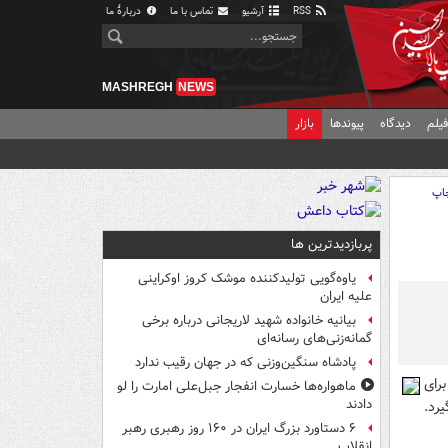
RSS
آرشیو
تماس با ما
دربارهٔ ما
MASHREGH
NEWS
یلم
دیدگاه
پیوندها
بازار
اپ
پربازدیدترین ها
یاوه‌گویی تولیدکننده موشک کروز اوکراینی
علیه ایران
بیانیه خانواده شهید لاریجانی درباره برخی
گمانه‌زنی‌های رسانه‌ای
پادشاه سنگین‌وزنی که در جهان رقیب ندارد
رای
ماهواره‌ها خسارت انفجار جبل‌علی امارت را لو
دادند
رد.
۶ دستاورد بزرگ ایران در ۱۶۰ روز رهبری رهبر
انقلاب