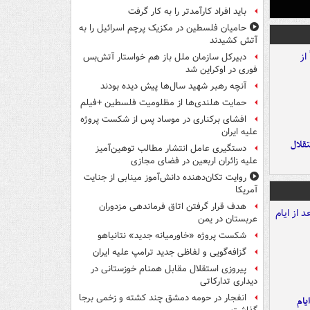
باید افراد کارآمدتر را به کار گرفت
حامیان فلسطین در مکزیک پرچم اسرائیل را به
آتش کشیدند
دبیرکل سازمان ملل باز هم خواستار آتش‌بس
فوری در اوکراین شد
آنچه رهبر شهید سال‌ها پیش دیده بودند
حمایت هلندی‌ها از مظلومیت فلسطین +فیلم
افشای برکناری در موساد پس از شکست پروژه
علیه ایران
تقلال
دستگیری عامل انتشار مطالب توهین‌آمیز
علیه زائران اربعین در فضای مجازی
روایت تکان‌دهنده دانش‌آموز مینابی از جنایت
آمریکا
هدف قرار گرفتن اتاق‌ فرماندهی مزدوران
عربستان در یمن
شکست پروژه «خاورمیانه جدید» نتانیاهو
گزافه‌گویی و لفاظی جدید ترامپ علیه ایران
پیروزی استقلال مقابل همنام خوزستانی در
دیداری تدارکاتی
انفجار در حومه دمشق چند کشته و زخمی برجا
یام