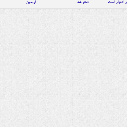
 اهتزاز است
صفر شد
اربعین