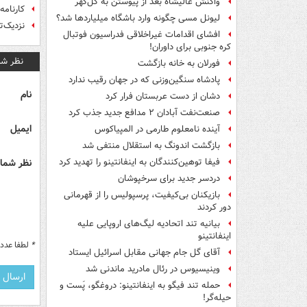
واکنش عالیشاه بعد از پیوستن به گل‌گهر
کارنامه
لیونل مسی چگونه وارد باشگاه میلیاردها شد؟
نزدیک‌ت
افشای اقدامات غیراخلاقی فدراسیون فوتبال
کره جنوبی برای داوران!
نظر شم
فورلان به خانه بازگشت
پادشاه سنگین‌وزنی که در جهان رقیب ندارد
نام
دشان از دست عربستان فرار کرد
صنعت‌نفت آبادان ۲ مدافع جدید جذب کرد
ایمیل
آینده نامعلوم طارمی در المپیاکوس
بازگشت اندونگ به استقلال منتفی شد
نظر شما 
فیفا توهین‌کنندگان به اینفانتینو را تهدید کرد
دردسر جدید برای سرخپوشان
بازیکنان بی‌کیفیت، پرسپولیس را از قهرمانی
دور کردند
بیانیه تند اتحادیه لیگ‌های اروپایی علیه
اینفانتینو
*
لطفا عدد م
آقای گل جام جهانی مقابل اسرائیل ایستاد
وینیسیوس در رئال مادرید ماندنی شد
حمله تند فیگو به اینفانتینو: دروغگو، پَست‌ و
حیله‌گر!