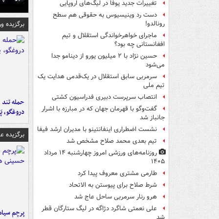
تغییرات جدید یوفا در لیگ‌های اروپایی
دست رد وینیسیوس به حقوقی هم سطح
برگزیده و
رونالدو!
ماجرای خواهرخواندگی استقلال و تیم
افغانستانی چه بود؟
حسین نژاد با ۲ میلیون یورو از دینامو جدا
می‌شود
سرمربی سابق استقلال در یک‌قدمی هدایت یک
تیم ملی
انتصاب سرپرست دبیری فدراسیون کشتی
حمله تند ف
گفت‌وگو با قهرمان جهان که در مبارزه با اشرار
دروغگو، پَ
جانباز شد
نشست اضطراری اینفانتینو با مدیران ارشد فیفا
برگزیده 
تیم بعدی محمد صلاح مشخص شد
روزنامه‌های ورزشی امروز چهارشنبه ۱۴ مرداد
۱۴۰۵
طارمی مشتری معروف پیدا کرد
شرط صلاح برای پیوستن به الاتحاد
هرو رنار سرمربی ساحل عاج شد
علی نعمتی شاگرد دژاگه در لیگ ستارگان قطر
پرچم سیاه
شد