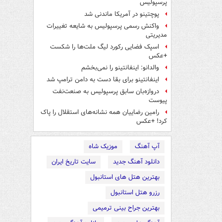
پرسپولیس
پوچتینو در آمریکا ماندنی شد
واکنش رسمی پرسپولیس به شایعه تغییرات
مدیریتی
اسپک فضایی رکورد لیگ ملت‌ها را شکست
+عکس
والدانو: اینفانتینو را نمی‌بخشم
اینفانتینو برای بقا دست به دامن ترامپ شد
دروازه‌بان سابق پرسپولیس به صنعت‌نفت
پیوست
رامین رضاییان همه نشانه‌های استقلال را پاک
کرد! +عکس
آپ آهنگ
موزیک شاه
دانلود آهنگ جدید
سایت تاریخ ایران
بهترین هتل های استانبول
رزرو هتل استانبول
بهترین جراح بینی ترمیمی