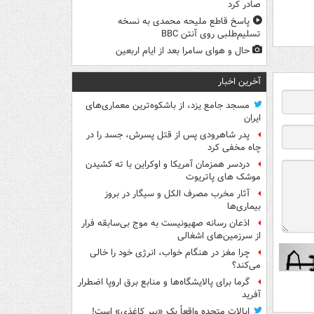
صادر کرد
پاسخ قاطع ملیحه محمدی به نسخه
تسلیم‌طلبی روی آنتن BBC
حال و هوای سامرا بعد از ایام اربعین
آخرین اخبار
مسجد جامع یزد، از باشکوه‌ترین معماری‌های
ایران
پدر شاهرودی پس از قتل پسرش، جسد را در
چاه مخفی کرد
دردسر همزمان آمریکا و اوکراین با ته کشیدن
موشک های پاتریوت
آثار مخرب مصرف الکل و سیگار در بروز
بیماری‌ها
اذعان رسانه صهیونیست به موج بی‌سابقه فرار
از سرزمین‌های اشغالی
چرا مغز در هنگام خواب، انرژی خود را خالی
می‌کند؟
گرما برای پالایشگاه‌ها و منابع برق اروپا اضطرار
آفرید
ایالات متحده واقعاً یک «ببر کاغذی» است!