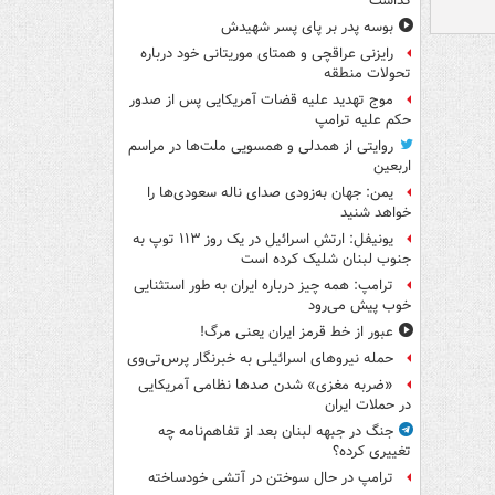
گذاشت
بوسه‌ پدر بر پای پسر شهیدش
رایزنی عراقچی و همتای موریتانی خود درباره
تحولات منطقه
موج تهدید علیه قضات آمریکایی پس از صدور
حکم علیه ترامپ
روایتی از همدلی و همسویی ملت‌ها در مراسم
اربعین
یمن: جهان به‌زودی صدای ناله سعودی‌ها را
خواهد شنید
یونیفل: ارتش اسرائیل در یک روز ۱۱۳ توپ به
جنوب لبنان شلیک کرده است
ترامپ: همه چیز درباره ایران به طور استثنایی
خوب پیش می‌رود
عبور از خط قرمز ایران یعنی مرگ!
حمله نیروهای اسرائیلی به خبرنگار پرس‌تی‌وی
«ضربه مغزی» شدن صدها نظامی آمریکایی
در حملات ایران
جنگ در جبهه لبنان بعد از تفاهم‌نامه چه
تغییری کرده؟
ترامپ در حال سوختن در آتشی خودساخته