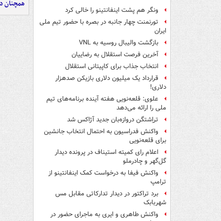
همچنان در
ونگر هم پشت اینفانتینو را خالی کرد
تورنمنت چهار جانبه در بصره با حضور تیم ملی
ایران
بازگشت والیبال روسیه به VNL
آخرین فرصت استقلال به رضاییان
انتخاب جذاب برای کاپیتانی استقلال
قرارداد یک میلیون دلاری بازیکن صدهزار
دلاری!
علوی: قلعه‌نویی هفته آینده برنامه‌های تیم
ملی را ارائه می‌دهد
تراِشتگن دروازه‌بان جدید آژاکس شد
واکنش فدراسیون به احتمال انتخاب جانشین
برای قلعه‌نویی
اعلام رای کمیته استیناف در پرونده دیدار
گل‌گهر و چادرملو
واکنش فیفا به درخواست کمک اینفانتینو از
ترامپ
برد تراکتور در دیدار تدارکاتی مقابل مس
شهربابک
واکنش طاهری و ایری به ماجرای حضور در