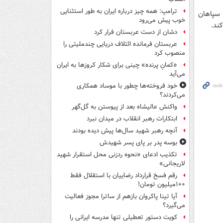
ترامپ: همه چیز درباره ایران به طور استثنایی
ایه سپاهان
خوب پیش می‌رود
دشان از دست عربستان فرار کرد
عربستان فرمانده ائتلاف دریایی چندملیتی را
منصوب کرد
«کمانِ پرنده» چینی برای شکار کروزها به ایران
می‌آید
خود فروخته‌ها چطور با موساد همکاری
می‌کردند؟
واکنش عالیشاه بعد از پیوستن به گل‌گهر
ابتکارات رهبر انقلاب در میدان نبرد
آنچه رهبر شهید سال‌ها پیش دیده بودند
بوسه‌ پدر بر پای پسر شهیدش
تکذیب ادعای «نحوه ردزنی محل استقرار شهید
لاریجانی»
رقم فسخ قرارداد رضاییان با استقلال فقط
۱۰۰میلیون تومان!
آیا تینا پاکروان بازهم از ساترا مجوز فعالیت
می‌گیرد؟
کویت دستور تعطیلی تنها مدرسه ایرانی را