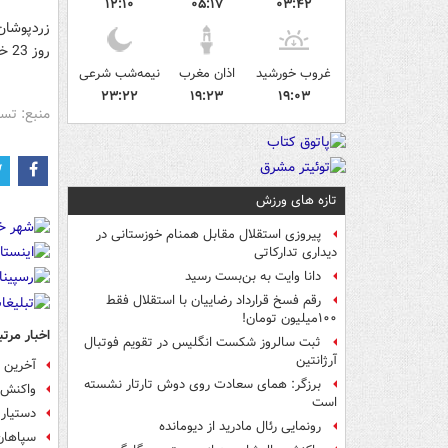
۱۲:۱۰
۰۵:۱۷
۰۳:۴۲
روز 23 خرداد مقابل هم قرار می‌گیرند تا شاید ویسی چند بازیکن را از تیم‌های پایه انتخاب کند.
غروب خورشید
اذان مغرب
نیمه‌شب شرعی
۲۳:۲۲
۱۹:۲۳
۱۹:۰۳
منبع: تس
تازه های ورزش
پیروزی استقلال مقابل همنام خوزستانی در
دیداری تدارکاتی
دانا وایت به بن‌بست رسید
رقم فسخ قرارداد رضاییان با استقلال فقط
۱۰۰میلیون تومان!
اخبار مرتب
ثبت سالروز شکست انگلیس در تقویم فوتبال
آرژانتین
آخرین 
برزگر: همای سعادت روی دوش تارتار نشسته
واکنش 
است
دستیار
رونمایی رئال مادرید از دیومانده
سپاهان