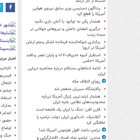
اشتباه از کار درآمد
پنتاگون دسترسی وزیر سابق نیروی هوایی
آمریکا را قطع کرد
هشدار پکن به توکیو: با آتش بازی نکنید
درگیری اعضای داعش و نیروهای جولانی در
سیده زینب
برکناری شوکه‌کننده فرمانده لشکر پنجم ارتش
آمریکا در اروپا
استقرار انبوه «دی‌اف‑۱۷» و پایان عصر پدافند
اخبار مرتب
آمریکا +عکس
تازه‌تری
ادامه ادعاهای سنتکام درباره محاصره دریایی
ایران
فیس‌بو
رویای ائتلاف مکه
اشغال 
پالایشگاه سیزران منفجر شد
چشم طم
هشدار ارشدترین ژنرال آمریکا درباره
استفاد
محدودیت‌های نظامی علیه ایران
مدارک ل
فارن افرز: جنگ با ایران یک فاجعه است
اعدام ف
آتلانتیک: تاب‌آوری ایران دولت ترامپ را
حضور ق
غافلگیر کرد
اوضاع د
ترامپ باعث افول هژمونی آمریکا شد!
جنگ وی
سندرز: ترامپ نماد فساد، اقتدارگرایی و