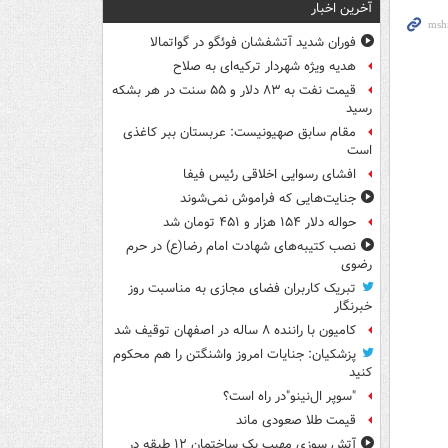
آخرین اخبار
فوران شدید آتشفشان فوئگو در گواتمالا
هدیه ویژه شهردار ترکیه‌ای به صلاح
قیمت نفت به ۸۳ دلار و ۵۵ سنت در هر بشکه
رسید
مقام سابق صهیونیست: عربستان ببر کاغذی
است
افشای رسوایی اخلاقی رئیس فیفا
جنایت‌هایی که فراموش نمی‌شوند
حواله دلار ۱۵۴ هزار و ۴۵۱ تومان شد
نصب کتیبه‌های شهادت امام رضا(ع) در حرم
رضوی
تبریک کاربران فضای مجازی به مناسبت روز
خبرنگار
کامیون با راننده ۸ ساله در اصفهان توقیف شد
پزشکیان: جنایات امروز واشنگتن را هم محکوم
کنید
"سوپر ال‌نینو"در راه است؟
قیمت طلا صعودی ماند
آتش سوزی مهیب یک ساختمان ۱۲ طبقه در