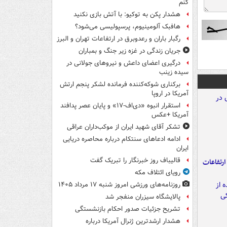
کنم
هشدار پکن به توکیو: با آتش بازی نکنید
هافبک آلومینیوم، پرسپولیسی می‌شود؟
رگبار باران و رعدوبرق در ارتفاعات تهران و البرز
جریان زندگی در غزه زیر جنگ و بمباران
درگیری اعضای داعش و نیروهای جولانی در
سیده زینب
برکناری شوکه‌کننده فرمانده لشکر پنجم ارتش
آمریکا در اروپا
استقرار انبوه «دی‌اف‑۱۷» و پایان عصر پدافند
آمریکا +عکس
تشکر آقای شهید ایران از موکب‌داران عراقی
ادامه ادعاهای سنتکام درباره محاصره دریایی
ایران
قالیباف روز خبرنگار را تبریک گفت
ارتفاعات
رویای ائتلاف مکه
روزنامه‌های ورزشی امروز ‌شنبه ۱۷ مرداد ۱۴۰۵
پالایشگاه سیزران منفجر شد
تشریح جزئیات صدور احکام بازنشستگی
هشدار ارشدترین ژنرال آمریکا درباره