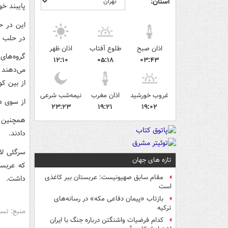
استان:
پایبند خو
این در ح
در حلب ب
اذان صبح
طلوع آفتاب
اذان ظهر
گروه‌های
۱۲:۱۰
۰۵:۱۸
۰۳:۴۳
می‌دهند ک
از بین ک
غروب خورشید
اذان مغرب
نیمه‌شب شرعی
از سوی د
۲۳:۲۳
۱۹:۲۱
۱۹:۰۲
همچنین و
دادند.
سرگئی لا
تازه های جهان
که عربست
مقام سابق صهیونیست: عربستان ببر کاغذی
داشت.
است
بازتاب «پیمان دفاعی مکه» در رسانه‌های
ترکیه
منبع: تس
کدام فرضیات واشنگتن درباره جنگ با ایران