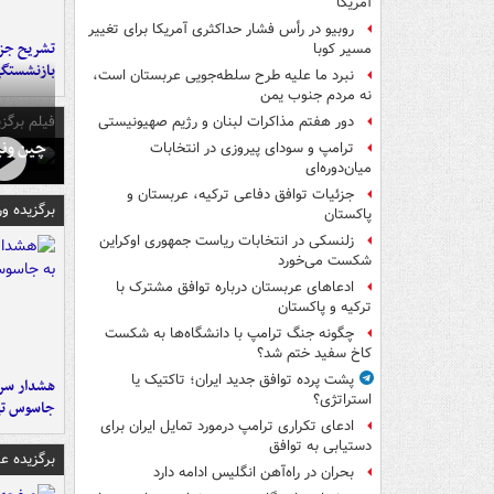
آمریکا
روبیو در رأس فشار حداکثری آمریکا برای تغییر
تشریح جز
مسیر کوبا
بازنشستگ
نبرد ما علیه طرح سلطه‌جویی عربستان است،
نه مردم جنوب یمن
فیلم برگزی
دور هفتم مذاکرات لبنان و رژیم صهیونیستی
چین ونی
ترامپ و سودای پیروزی در انتخابات
میان‌دوره‌ای
جزئیات توافق دفاعی ترکیه، عربستان و
برگزیده و
پاکستان
زلنسکی در انتخابات ریاست جمهوری اوکراین
شکست می‌خورد
ادعاهای عربستان درباره توافق مشترک با
ترکیه و پاکستان
چگونه جنگ ترامپ با دانشگاه‌ها به شکست
کاخ سفید ختم شد؟
پشت پرده توافق جدید ایران؛ تاکتیک یا
هشدار سرم
استراتژی؟
جاسوس تی
ادعای تکراری ترامپ درمورد تمایل ایران برای
دستیابی به توافق
برگزیده 
بحران در راه‌آهن انگلیس ادامه دارد