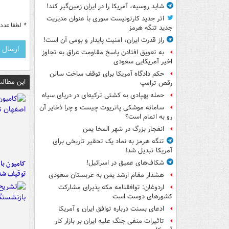
شاید روسیه، آمریکا را در ایران زمین‌گیر کند!
اثر جدید کارتونیست سوری با عنوان مدیریت
*
لطفا عدد م
جدید تنگه هرمز
راز قدرت ایران، امنیت پایدار و بومی آن است!
به تعویق افتادن پاسخ مقاومت عراق به تجاوز
اخیر آمریکایی سعودی
حکم دادگاه آمریکا برای توقف ساخت سالن
این مطالب
رقص ترامپ
حمله پهپادی به کشتی ترکیه‌ای در دریای سیاه
سامانه موشکی پاتریوت چیست و چرا ذخایر آن
رو به اتمام است؟
انفجار بزرگ در شهر المخا یمن
تنگه هرمز به نماد یک تحقیر تاریخی برای
آمریکا تبدیل شد!
شکاف‌های عمیق در اسرائیل!
توقیف شد
هشدار مقام ارشد یمن به عربستان سعودی
اردوغان: توافقنامه مکه پذیرای مشارکت
کشورهای دوست است
ادعای بسنت درباره توافق ایران و آمریکا
تاثیرات منفی جنگ علیه ایران بر بازار کار