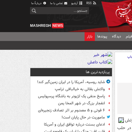
RSS
آرشیو
تماس با ما
دربارهٔ ما
MASHREGH
NEWS
یلم
دیدگاه
پیوندها
بازار
اپ
پربازدیدترین ها
شاید روسیه، آمریکا را در ایران زمین‌گیر کند!
واکنش بقائی به خیالبافی ترامپ
پاسخ منفی یک لژیونر به باشگاه پرسپولیس
انفجار بزرگ در شهر المخا یمن
۶ فوتی و ۵ مصدوم بر اثر تصادف زنجیره‌ای
ماموریت در حال پایان است!
رتش
ادعای بسنت درباره توافق ایران و آمریکا
ش بس نظامی در حلب
فارن افرز: جنگ با ایران یک فاجعه است