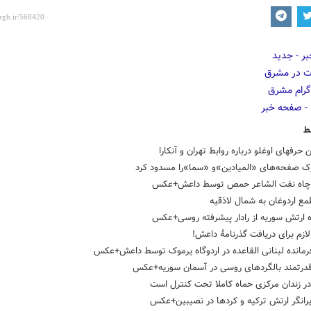
ط
ن حرفهای اوغلو درباره روابط تهران و آنکارا
ک صفحه‌های «المیادین»و «سما»را مسدود کرد
چاه نفت الشاعر حمص توسط داعش+عکس
ع اردوغان به شمال لاذقیه
ه ارتش سوریه از رادار پیشرفته روسی+عکس
ازم برای دریافت گذرنامۀ داعش!
رمانده لبنانی القاعده در اردوگاه یرموک توسط داعش+عکس
درتمند بالگردهای روسی در آسمان سوریه+عکس
ر زندان مرکزی حماه کاملا تحت کنترل است
رانگر ارتش ترکیه و کردها در نصیبین+عکس