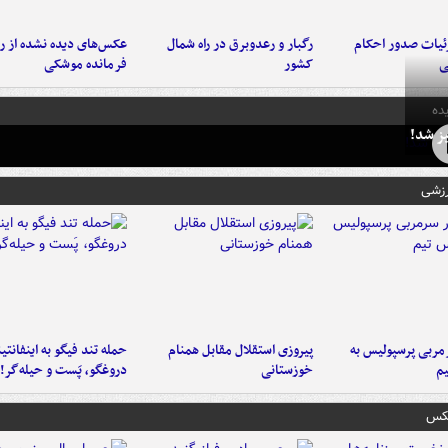
ئیات صدور احکام
رگبار و رعدوبرق در راه شمال
عکس‌های دیده نشده از ر
ی
کشور
فرمانده‌ موشکی
ده
ز شد!
رزشی
ربی پرسپولیس به
پیروزی استقلال مقابل همنام
حمله تند فیگو به اینفانتین
م
خوزستانی
دروغگو، پَست‌ و حیله‌گر!
عکس