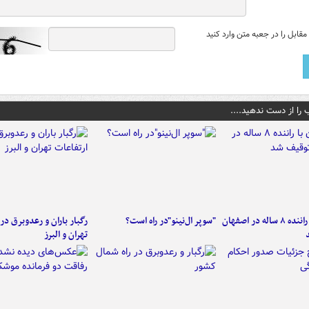
قابل را در جعبه متن وارد کنید
 را از دست ندهید....
کامیون با راننده ۸ ساله در اصفهان
"سوپر ال‌نینو"در راه است؟
رگبار باران و رعدوبرق در 
تهران و البرز