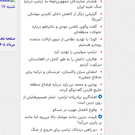
هشدار نمایندگان جمهوری‌خواه به ترامپ درباره
جنگ علیه ایران
گزارشی دیگر از کاهش ذخایر کلیدی موشکی
آمریکا
گفت وگوی تلفنی مودی و نتانیاهو درباره
تحولات منطقه‌ای
کوبا: با تهدید نظامی از سوی ایالات متحده
مرداد ۱۴۰۵
روبه‌رو هستیم
ترامپ سوئیس را تهدید کرد
طالبان: داعش را به طور کامل در افغانستان
سرکوب کردیم
امضای سران پاکستان، عربستان و ترکیه برای
«دفاع جمعی»
پوتین و محمد بن زاید درباره اوضاع منطقه
خلیج فارس گفت‌وگو کردند
افشاگری برادرزاده ترامپ: تمام تصمیم‌هایش از
روی ترس است
وقوع انفجار مهیب در مسکو
قیمت بنزین مانند موشک بالا می‌رود اما مانند
پر پایین می‌آید!
دو راهی دردناک ترامپ برای خروج از جنگ