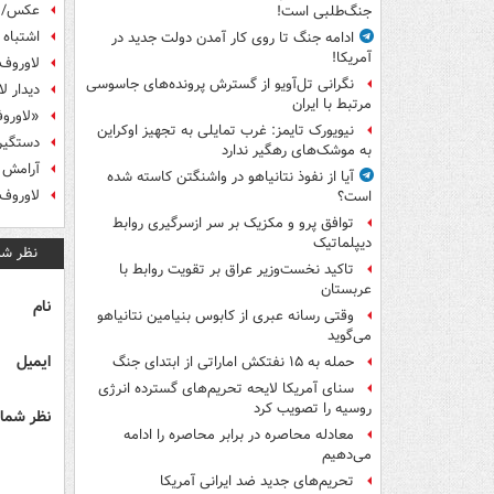
عکس/ ظ
جنگ‌طلبی است!
اشتباه 
ادامه جنگ تا روی کار آمدن دولت جدید در
آمریکا!
لاوروف 
نگرانی تل‌آویو از گسترش پرونده‌های جاسوسی
دیدار ل
مرتبط با ایران
«لاورو
نیویورک تایمز: غرب تمایلی به تجهیز اوکراین
دستگیر
به موشک‌های رهگیر ندارد
آرامش م
آیا از نفوذ نتانیاهو در واشنگتن کاسته شده
لاوروف
است؟
توافق پرو و مکزیک بر سر ازسرگیری روابط
دیپلماتیک
نظر شم
تاکید نخست‌وزیر عراق بر تقویت روابط با
عربستان
نام
وقتی رسانه عبری از کابوس بنیامین نتانیاهو
می‌گوید
ایمیل
حمله به ۱۵ نفتکش‌ اماراتی از ابتدای جنگ
سنای آمریکا لایحه تحریم‌های گسترده انرژی
روسیه را تصویب کرد
نظر شما 
معادله محاصره در برابر محاصره را ادامه
می‌دهیم
تحریم‌های جدید ضد ایرانی آمریکا