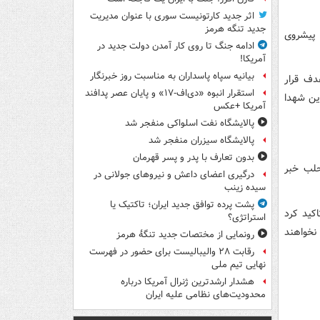
اثر جدید کارتونیست سوری با عنوان مدیریت
جدید تنگه هرمز
 پیشروی
ادامه جنگ تا روی کار آمدن دولت جدید در
آمریکا!
بیانیه سپاه پاسداران به مناسبت روز خبرنگار
دف قرار
استقرار انبوه «دی‌اف‑۱۷» و پایان عصر پدافند
رین شهدا
آمریکا +عکس
پالایشگاه نفت اسلواکی منفجر شد
پالایشگاه سیزران منفجر شد
بدون تعارف با پدر و پسر قهرمان
حلب خبر
درگیری اعضای داعش و نیروهای جولانی در
سیده زینب
پشت پرده توافق جدید ایران؛ تاکتیک یا
کید کرد
استراتژی؟
نخواهند
رونمایی از مختصات جدید تنگۀ هرمز
رقابت ۲۸ والیبالیست برای حضور در فهرست
نهایی تیم ملی
هشدار ارشدترین ژنرال آمریکا درباره
محدودیت‌های نظامی علیه ایران