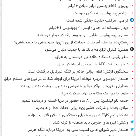
پیروزی قاطع چلسی برابر میلان +فیلم
مهاجم پرسپولیس به پیکان پیوست
ترامپ، مرتکب جنایت جنگی شده است
دیدار دوستانه اما جدی؛ اینتر ۲- یوونتوس ۱ +فیلم
تساوی پرسپولیس مقابل الومینیوم اراک در دیدار دوستانه
پشت‌پرده مداخله آمریکا در حمایت از یِن ژاپن؛ خیرخواهی یا خودخواهی؟
همتی: کنترل ترازنامه بانک‌ها با جدیت دنبال می‌شود
سفر رئیس دستگاه اطلاعاتی عربستان به عراق
دلیل مخالفت AFC با میزبانی آبی‌ها در عراق
سخنگوی ارتش: نظم ایرانی حاکم بر تنگه غیرقابل بازگشت است
هشدار الموسوی درباره توطئه آمریکا برای ایجاد شکاف در نیروهای مسلح عراق
تعطیلی تدریجی مراکز دیالیز خصوصی به دلیل انباشت بدهی بیمه‌ها
خاویر باردم؛ یک ستاره در برابر سکوت جهان
خدمه ناو لینکلن: پس از ۸ ماه حضور در دریا خسته و درمانده‌ شدیم
توافق بغداد و شرکت «شورون» برای احداث خط لوله بصره
تشکیل تیم کارآگاهان زبده برای دستگیری عاملان قتل رجب‌زاده
ولایتی: نیروهای خارجی باید منطقه را ترک کنند
هشدار دبیر شورای عالی امنیت ملی به امریکا درباره تنگه هرمز