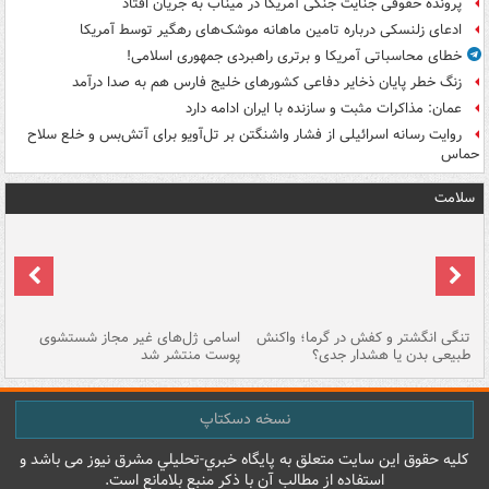
پرونده حقوقی جنایت جنگی آمریکا در میناب به جریان افتاد
ادعای زلنسکی درباره تامین ماهانه موشک‌های رهگیر توسط آمریکا
خطای محاسباتی آمریکا و برتری راهبردی جمهوری اسلامی!
زنگ خطر پایان ذخایر دفاعی کشورهای خلیج فارس هم به صدا درآمد
عمان: مذاکرات مثبت و سازنده با ایران ادامه دارد
روایت رسانه اسرائیلی از فشار واشنگتن بر تل‌آویو برای آتش‌بس و خلع سلاح
حماس
سلامت
تنگی انگشتر و کفش در گرما؛ واکنش
اسامی ژل‌های غیر مجاز شستشوی
مر
طبیعی بدن یا هشدار جدی؟
پوست منتشر شد
نسخه دسکتاپ
کليه حقوق اين سايت متعلق به پایگاه خبري-تحليلي مشرق نيوز می باشد و
استفاده از مطالب آن با ذکر منبع بلامانع است.