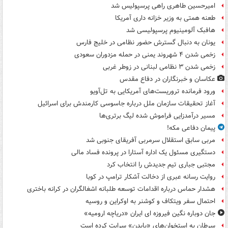
امیرحسین طاهری راهی پرسپولیس شد
طعنه همتی به وزیر خزانه داری آمریکا
هافبک آلومینیوم پرسپولیسی شد
یونان به دنبال گسترش حضور نظامی در خلیج فارس
زخمی شدن ۴ شهروند یمنی در حمله مزدوران سعودی
زخمی شدن ۳ نظامی لبنانی در زوطر غربی
عکاسان و خبرنگاران در دفاع مقدس
ورود فرمانده تروریست‌های آمریکایی به تل‌آویو
آغاز تحقیقات سازمان ملل درباره جاسوسی کارمندش برای اسرائیل
مسیر درآمدزایی فراموش شده لیگ برتری‌ها
پیمان دفاعی مکه!
مربی سابق استقلال سرمربی آفریقای جنوبی شد
دستگیری مسئول یک اداره آستارا در پرونده فساد مالی
مجتبی جباری تیم جدیدش را انتخاب کرد
روایت رسانه عبری از دخالت آشکار ترامپ در کوبا
هشدار حماس درباره اقدامات توسعه طلبانه اشغالگران در کرانه باختری
احتمال سفر ویتکاف و کوشنر به اوکراین و روسیه
جان دوباره نگین فیروزه ای ایران «دریاچه ارومیه»
سرطان به استخوان‌های «بایدن» سرایت کرده است