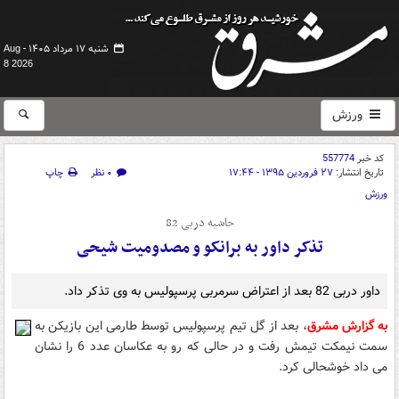
شنبه ۱۷ مرداد ۱۴۰۵ -
Aug
8 2026
ورزش
کد خبر
557774
تاریخ انتشار:
۲۷ فروردین ۱۳۹۵ - ۱۷:۴۴
۰ نظر
چاپ
ورزش
حاشیه دربی 82
تذکر داور به برانکو و مصدومیت شیحی
داور دربی 82 بعد از اعتراض سرمربی پرسپولیس به وی تذکر داد.
به گزارش مشرق
، بعد از گل تیم پرسپولیس توسط طارمی این بازیکن به
سمت نیمکت تیمش رفت و در حالی که رو به عکاسان عدد 6 را نشان
می داد خوشحالی کرد.