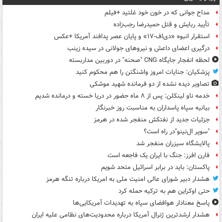
مداح جوانی که در خون خود غلتید +فیلم
تأیید ربایش و قتل حمیدرضا رجب‌زاده
استقرار انبوه «دی‌اف‑۱۷» و پایان عصر پدافند آمریکا +عکس
درگیری اعضای داعش و نیروهای جولانی در سیده زینب
لحظه انفجار جایگاه CNG "صحنه" در دوربین مداربسته
پزشکیان: جنایات امروز واشنگتن را هم محکوم کنید
تصاویر دیده‌ نشده از دو فرمانده شهید موشکی
خدمه ناو لینکلن: پس از ۸ ماه حضور در دریا خسته و درمانده‌ شدیم
بیانیه سپاه پاسداران به مناسبت روز خبرنگار
جزئیات جدید از نفتکش منفجر شده در هرمز
"سوپر ال‌نینو"در راه است؟
پالایشگاه سیزران منفجر شد
فارن افرز: جنگ با ایران یک فاجعه است
پاکستان: باید در برابر اسرائیل متحد شویم
هشدار دبیر شورای عالی امنیت ملی به امریکا درباره تنگه هرمز
حتی اوکراین هم به ترکیه حمله کرد
پاسخ معنادار هوافضای سپاه به تهدیدات آمریکایی‌ها
هشدار ارشدترین ژنرال آمریکا درباره محدودیت‌های نظامی علیه ایران