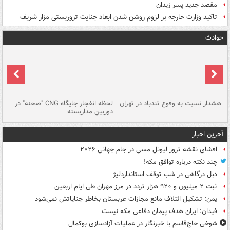
مقصد جدید پسر زیدان
تاکید وزارت خارجه بر لزوم روشن شدن ابعاد جنایت تروریستی مزار شریف
حوادث
ای
هشدار نسبت به وفوع تندباد در تهران
لحظه انفجار جایگاه CNG "صحنه" در
دس
دوربین مداربسته
ات
آخرین اخبار
افشای نقشه ترور لیونل مسی در جام جهانی ۲۰۲۶
چند نکته درباره توافق مکه!
دبل درگاهی در شب توقف استانداردلیژ
ثبت ۲ میلیون و ۹۲۰ هزار تردد در مرز مهران طی ایام اربعین
یمن: تشکیل ائتلاف مانع مجازات عربستان بخاطر جنایاتش نمی‌شود
فیدان: ایران هدف پیمان دفاعی مکه نیست
شوخی حاج‌قاسم با خبرنگار در عملیات آزادسازی بوکمال