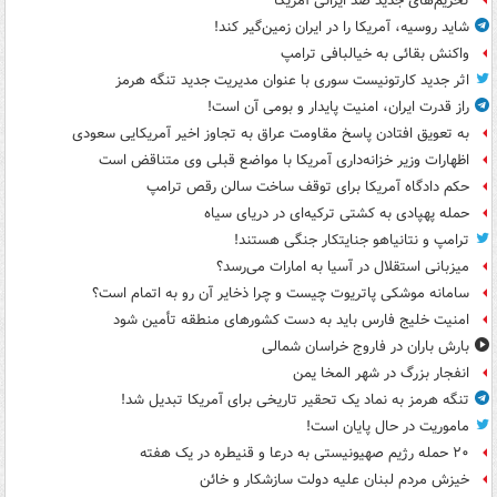
تحریم‌های جدید ضد ایرانی آمریکا
شاید روسیه، آمریکا را در ایران زمین‌گیر کند!
واکنش بقائی به خیالبافی ترامپ
اثر جدید کارتونیست سوری با عنوان مدیریت جدید تنگه هرمز
راز قدرت ایران، امنیت پایدار و بومی آن است!
به تعویق افتادن پاسخ مقاومت عراق به تجاوز اخیر آمریکایی سعودی
اظهارات وزیر خزانه‌داری آمریکا با مواضع قبلی وی متناقض است
حکم دادگاه آمریکا برای توقف ساخت سالن رقص ترامپ
حمله پهپادی به کشتی ترکیه‌ای در دریای سیاه
ترامپ و نتانیاهو جنایتکار جنگی هستند!
میزبانی استقلال در آسیا به امارات می‌رسد؟
سامانه موشکی پاتریوت چیست و چرا ذخایر آن رو به اتمام است؟
امنیت خلیج فارس باید به دست کشورهای منطقه تأمین شود
بارش باران در فاروج خراسان شمالی
انفجار بزرگ در شهر المخا یمن
تنگه هرمز به نماد یک تحقیر تاریخی برای آمریکا تبدیل شد!
ماموریت در حال پایان است!
۲۰ حمله رژیم صهیونیستی به درعا و قنیطره در یک هفته
خیزش مردم لبنان علیه دولت سازشکار و خائن