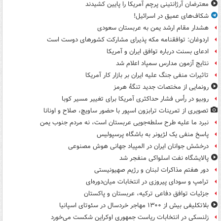
معترضان آرژانتینی پرچم آمریکا را پایین کشیدند
شکاف‌های عمیق در اسرائیل!
هشدار مقام ارشد یمن به عربستان سعودی
اردوغان: توافقنامه مکه پذیرای مشارکت کشورهای دوست است
ادعای بسنت درباره توافق ایران و آمریکا
نتایج آزمون مدارس سمپاد اعلام شد
تاثیرات منفی جنگ علیه ایران بر بازار کار آمریکا
رونمایی از مختصات جدید تنگۀ هرمز
روبیو در رأس فشار حداکثری آمریکا برای تغییر مسیر کوبا
تصویری از تمرینات ترابزون اسپور با حضور ساویچ، صلاح و اونانا
نبرد ما علیه طرح سلطه‌جویی عربستان است، نه مردم جنوب یمن
پاسخ منفی یک لژیونر به باشگاه پرسپولیس
درخشش جوانان ایران در المپیاد جهانی هوش مصنوعی
پالایشگاه نفت اسلواکی منفجر شد
دور هفتم مذاکرات لبنان و رژیم صهیونیستی
ترامپ و سودای پیروزی در انتخابات میان‌دوره‌ای
جزئیات توافق دفاعی ترکیه، عربستان و پاکستان
بلاتکلیفی بیش از ۱۳۰۰ مهاجر خردسال در سئوتای اسپانیا
زلنسکی در انتخابات ریاست جمهوری اوکراین شکست می‌خورد