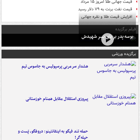
قیمت جهانی طلا امروز ۱۵ مرداد
قیمت نفت برنت به ۷۹ دلار رسید
افزایش قیمت طلا و نقره جهانی
فیلم برگزیده
بوسه‌ پدر بر پای پسر شهیدش
برگزیده ورزشی
هشدار سرمربی پرسپولیس به جاسوس تیم
پیروزی استقلال مقابل همنام خوزستانی
حمله تند فیگو به اینفانتینو: دروغگو، پَست‌ و
حیله‌گر!