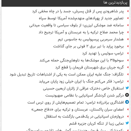
پربازدیدترین ها
پدر شاهرودی پس از قتل پسرش، جسد را در چاه مخفی کرد
تصاویر جدید از پهپادهای منهدم‌شده آمریکا توسط سپاه
سامانه ضد موشکی لیزری؛ از بلوف سیاسی تا واقعیت میدانی
چرا محمد صلاح ترکیه را به عربستان و آمریکا ترجیح داد
هشدار سرمربی پرسپولیس به جاسوس تیم
برخورد پراید با تیر برق ۲ فوتی بر جای گذاشت
ترامپ سوئیس را تهدید کرد
سوخو۳۵ با این موشک‌ها به ناوهای‌جنگی حمله می‌کند
گربه جریان برق شهرستان فریمان را قطع کرد
تلگراف: جنگ علیه ایران ممکن است به یکی از اشتباهات تاریخ تبدیل شود
ترامپ: فکر می‌کنم جنگ با ایران خیلی زود پایان می‌یابد
استقبال خاص دخترک عراقی از زائران اربعین حسینی
درگیر شدن گردشگر اسپانیایی با نظامی صهیونیست
افشاگری برادرزاده ترامپ: تمام تصمیم‌هایش از روی ترس است
امضای سران پاکستان، عربستان و ترکیه برای «دفاع جمعی»
دروازه‌بان اسپانیایی در یک‌قدمی بازگشت به استقلال
نمایی زیبا از تنگه کریان جزیره قشم
رکوردشکنی پیش‌فروش جدیدترین گوشی‌های تاشوی سامسونگ