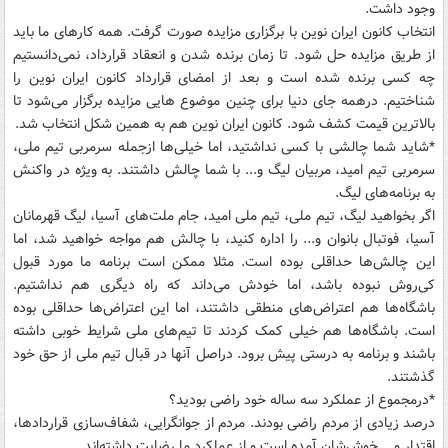
وجود داشت.
انتخاب کانون ایران نوین با برگزاری مزایده صورت گرفت. همه کارهای ما باید
از طریق مزایده حل شود. تا زمان برنده شدن و انعقاد قرارداد، نمی‌دانستیم
چه کسی برنده شده است و بعد از امضای قرارداد کانون ایران نوین را
شناختیم. درهمه جای دنیا برای چنین موضوع هایی مزایده برگزار می‌شود تا
بالاترین قیمت کشف شود. کانون ایران نوین هم به همین شکل انتخاب شد.
*شاید شما چالشی با کسی نداشتید، اما خیلی‌ها ازجمله سرمربی تیم ملی،
سرمربی تیم امید، مربیان لیگ و... با شما چالش داشتند. به ویژه در واکنش
به برنامه‌های لیگ.
اگر بخواهید لیگ، تیم ملی، تیم ملی امید، جام ملت‌های آسیا، لیگ قهرمانان
آسیا، فوتبال بانوان و... را اداره کنید، با چالش هم مواجه خواهید شد، اما
این چالش‌ها حداقلی بوده است. مثلا ممکن است برنامه ما مورد قبول
کی‌روش نبوده باشد، اما خودش می‌داند که راه دیگری هم نداشتیم.
باشگاه‌ها هم اعتراض‌های منطقی داشتند، اما این اعتراض‌ها حداقلی بوده
است. باشگاه‌ها هم خیلی کمک کردند تا تیم‌های ملی شرایط خوبی داشته
باشند و برنامه به درستی پیش برود. دراصل آنها در قبال تیم ملی از حق خود
گذشتند.
*درمجموع از عملکرد سه ساله خود راضی بودید؟
درصد زیادی از مردم راضی بودند. مردم از جوانگرایی، شفاف‌سازی قراردادها،
اقتدار و... خوش‌شان آمده است و از عملکرد ما رضایت داشته‌اند.