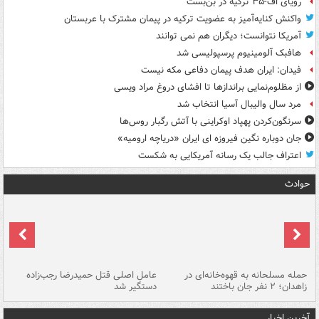
رویای اف-۳۵ ترکیه در بن‌بست
واکنش کنایه‌آمیز به عضویت ترکیه در پیمان مشترک با عربستان
آمریکا نتوانست؛ دیگران هم نمی توانند
هافبک آلومینیوم پرسپولیسی شد
فیدان: ایران هدف پیمان دفاعی مکه نیست
از مظلوم‌نمایی براندازها تا افشای دروغ مراد ویسی
مرد سال والیبال آسیا انتخاب شد
سرنگون‌کردن پهپاد اوکراینی با آتش رگبار روس‌ها
جان دوباره نگین فیروزه ای ایران «دریاچه ارومیه»
اعتراف جالب یک رسانه آمریکایی به شکست
حوادث
حمله مسلحانه به قهوه‌خانه‌ای در
عامل اصلی قتل حمیدرضا رجب‌زاده
گر
زاهدان؛ ۲ نفر جان باختند
دستگیر شد
نا
آخرین اخبار