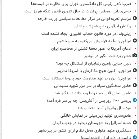
ضرب‌الاجل رئیس کل دادگستری تهران برای نظارت بر قیمت‌ها
حاجی‌بابایی: مجلس پرقدرت در حال تدوین قانون تنگه هرمز است
مراسم تعزیه‌خوانی در مرکز مطالعات سیاسی وزارت خارجه
واکنش ابرقویی به پیشنهاد سپاهان
زینی‌وند: در مورد قانون حجاب تغییری ایجاد نشده است
عراقچی: ما نه فراموش می‌کنیم نه می‌بخشیم
اذعان آمریکا به عبور ده‌ها کشتی از محاصره ایران
جشن برداشت انگور در ترشیز
دلیل جدایی رامین رضاییان از استقلال چه بود؟
عراقچی: اکنون هیچ مذاکره‌ای با آمریکا نداریم
عراقچی: ایران بر عهد مقاومت خود پابرجا ایستاده است
حضور سخنگوی سپاه بر سر مزار شهید سلیمانی
عامل اصلی قتل حمیدرضا رجب‌زاده دستگیر شد
بررسی ۳۰۰ روز پس از آتش‌بس: چه بر سر غزه آمد؟
مرد سال والیبال آسیا انتخاب شد
عادی‌سازی تولید زیرزمینی در نمایش خانگی
حمله اسرائیل به شهرستان نبطیه در جنوب لبنان
دستگیری متهم متواری مخل نظام ارزی کشور در پیرانشهر
ترامپ در دام ایران افتاده است!