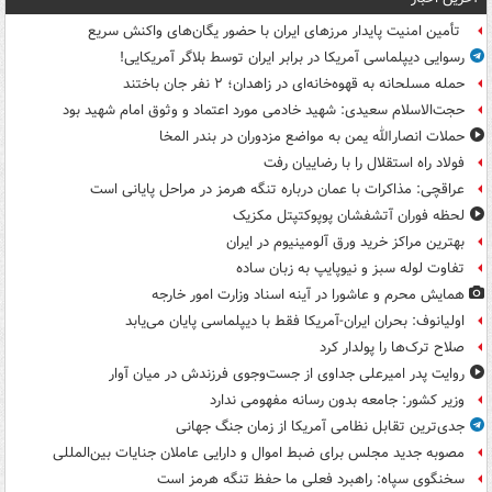
تأمین امنیت پایدار مرزهای ایران با حضور یگان‌های واکنش سریع
رسوایی دیپلماسی آمریکا در برابر ایران توسط بلاگر آمریکایی!
حمله مسلحانه به قهوه‌خانه‌ای در زاهدان؛ ۲ نفر جان باختند
حجت‌الاسلام سعیدی: شهید خادمی مورد اعتماد و وثوق امام شهید بود
حملات انصارالله یمن به مواضع مزدوران در بندر المخا
فولاد راه استقلال را با رضاییان رفت
عراقچی: مذاکرات با عمان درباره تنگه هرمز در مراحل پایانی است
لحظه فوران آتشفشان پوپوکتپتل مکزیک
بهترین مراکز خرید ورق آلومینیوم در ایران
تفاوت لوله سبز و نیوپایپ به زبان ساده
همایش محرم و عاشورا در آینه اسناد وزارت امور خارجه
اولیانوف: بحران ایران-آمریکا فقط با دیپلماسی پایان می‌یابد
صلاح ترک‌ها را پولدار کرد
روایت پدر امیرعلی جداوی از جست‌وجوی فرزندش در میان آوار
وزیر کشور: جامعه بدون رسانه مفهومی ندارد
جدی‌ترین تقابل نظامی آمریکا از زمان جنگ جهانی
مصوبه جدید مجلس برای ضبط اموال و دارایی عاملان جنایات بین‌المللی
سخنگوی سپاه: راهبرد فعلی ما حفظ تنگه هرمز است