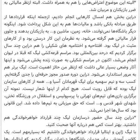
*البته این موضوع اعتراض‌هایی را هم به همراه داشت. البته ازنظر مالیاتی به
ضرر بازیکنان و مربیان شد.
دراین بخش هم امسال کارهایی انجام دادیم، ازجمله اینکه قراردادها از
طریق مبادله بانکی باشد و مالیات‌ها هم به این شکل پرداخت شود. اینگونه
دیگر باشگاه‌ها نمی‌توانند، خانه، زمین، ماشین و... به بازیکنان بدهند و جلوی
فرار مالیاتی هم گرفته می‌شود. به نظرمان این کار درستی بود و از کارهای
مثبت در لیگ بود. افتتاحیه و اختتامیه های شکیلی را هم دراین چند سال
برگزار کردیم که درحد بین‌المللی بود. مراسم قرعه‌کشی لیگ که قبلا در لیوان
انجام می‌شد، اکنون در مراسم شکیلی به صورت زنده پخش می‌شود و اینها
آثار وضعی بسیار عالی داشت که ازنظر من حائز اهمیت است. لیگ برتر هم
به مرور استاندارد می‌شود. دراین دوره صدور مجوز حرفه‌ای را جدی گرفته‌ایم.
کسب سه و نیم سهمیه برای لیگ قهرمانان آسیا و... همه از کارهای سازمان
لیگ بوده که قابل رویت است. هیچ کدام از اینها شعار نیست. نمونه آن
برگزاری بازی‌های تیم‌های تهرانی با پرسپولیس و استقلال در ورزشگاه تختی،
شهدای شهر قدس و... است که حق میزبانی به تیم‌ها داده شد. این قانونی
بود که سال‌ها اجرا نمی‌شد.
*دراین چند سال حضور درسازمان لیگ چند قرارداد خواهرخواندگی هم
داشتید. بهتر است کمی هم درباره آنها صحبت کنید.
با لیگ ژاپن و ایتالیا قرارداد خواهرخواندگی داشتیم که بسیارمهم است. یک
کلاس آموزشی برای مدیران باشگاه‌ها درتهران برگزار کردیم که ایتالیایی‌ها