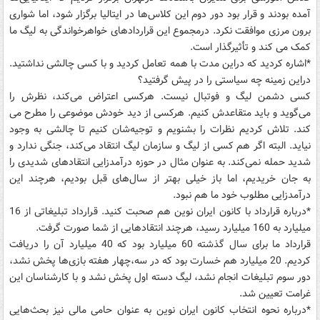
آمده بودند و قرار بود دور دوم این کلاس‌ها در ایتالیا برگزار شود، اما شواری
برون مرزی موافقت نکرد. درمجموع این قراردادهای خواهرخواندگی به لیگ ما
کمک می کند و تأثیرگذار است.
*اشاره کردید که دراین مدت با همه تعامل کردید و با کسی چالشی نداشتید.
دراین زمینه چه سیاستی را در پیش گرفتید؟
کسی دشمن لیگ و فوتبال نیست. هرکسی اعتراض می‌کند، نظرش را
می‌گوید و باید متقاعدش کنیم. هرکسی از دید خودش موضوعی را مطرح می
کند. تلاش کردیم نظرات را بشنویم و توجیه‌شان کنیم تا چالشی به وجود
نیاید. البته اگر هم کسی از لیگ و سازمان لیگ انتقاد می‌کند، جنگی ندارد و
شدید حمله نمی‌کند. به عنوان مثال در حوزه درآمدزایی انتقادهای شدیدی را
به جان خریدیم، اما باز خیلی بهتر از سال‌های قبل بودیم، هرچند این
درآمدزایی مطلوب خود ما هم نبود.
*درباره قرارداد با کانون ایران نوین هم صحبت کنید. قرارداد تبلیغاتی از 16
میلیارد به 160 میلیارد رسید، هرچند انتقادهایی از شما صورت گرفت.
قرارداد ما برای سال گذشته 60 میلیارد بود که 40 میلیارد آن را دریافت
کردیم. 20 میلیارد هم خسارت بود که در سه،چهار هفته بازی‌ها پخش نشد،
دور سوم تبلیغات انجام نشد، لیگ دسته اول پخش نشد و با کارشناسان این
غرامت تعیین شد.
*درباره نحوه انتخاب کانون ایران نوین به عنوان حامی مالی نیز بحث‌هایی