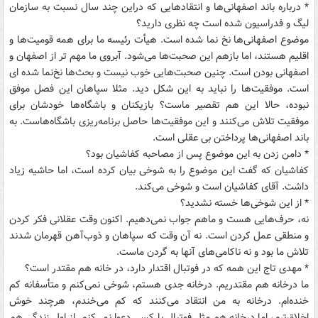
* درباره باند اصفهانی‌ها و انتقادهایی که دراین چند سال نسبت به سازمان
لیگ و فدراسیون شده است چه نظری دارید؟
موضوع اصفهانی‌ها نخ نما شده است. هیأت رئیسه ما برای همه قومیت‌ها و
اقلیم هستند، اما بازهم این صحبت‌ها می‌شود. آبروی ما مهم تر از اصفهان و
اصفهانی بودن است. چنین صحبت‌هایی خوب نیست و بحث‌ها نخ‌نما شده ای
است. موفقیت‌ها را نباید به این شکل دید. مثلا سپاهان این فصل موفق
نبوده، حالا این هم تقصیر ماست؟ بازیکنان و باشگاه‌ها خودشان برای
موفقیت تلاش می‌کنند و این موفقیت‌ها حاصل برنامه‌ریزی باشگاه‌هاست. به
باند اصفهانی‌ها پرداختن بی عقلی است.
* دامن زدن به این موضوع پس از مصاحبه کفاشیان بود؟
کفاشیان که گفت این موضوع را به شوخی بیان کرده است، اما حاشیه زیاد
داشت. آقای کفاشیان است و شوخی می‌کند.
* از این شوخی‌ها خسته نشدید؟
نه، حرف‌هایی هست و ماهم جواب نمی‌دهیم. اکنون وقت عقلانی فکر کردن
و منطقی عمل کردن است. نه آن وقت که سپاهان و ذوب‌آهن قهرمان شدند
تلاش ما بود و نه ناکامی‌های آنها به گردن ماست.
* مهدی تاج این همه که در فوتبال اقتدار دارد، در خانه هم مقتدر است؟
ما درخانه هم مقتدریم. درخانه جدی هستم، شوخی نمی‌کنم و متأسفانه کم
خنده‌ام. درخانه به من انتقاد می‌کنند که کم می‌خندم، هرچند خوش
اخلاق‌ترم، اما درخانه هم مثل فوتبال با کسی دعوا نمی‌کنم. از اول زندگی هم