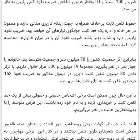
ضربدر 100 است" و لذا بخاطر همین شاخص ضریب نفوذ کمی پایین به نظر
می‌رسد.
خطوط تلفن ثابت بر خلاف همراه به جهت اینکه کاربری مکانی دارند و معمولا
در هر خانه و اداره یک خط ثابت جوابگوی نیازهای آن خواهد بود، ضریب نفوذ
پایینی دارد و شاید بهتر باشد ضریب نفوذ آن را در میان خانوارها محاسبه
کرد تا به نتیجه معقول‌تری رسید.
بنابراین اگر جمعیت کشور را 78 میلیون نفر و جمعیت متوسط یک خانواده را
چهار نفر در نظر بگیریم، مجموعا 19 میلیون و 500 هزار خانوار داریم. با قرار
دادن 30 میلیون تلفن ثابت دایری در فرمول مذکور به ضریب نفوذ 153
درصدی تلفن ثابت به ازای خانوارها می‌رسیم.
با این حال چون ممکن است برخی اشخاص حقیقی و حقوقی بیش از یک خط
تلفن ثابت را خریداری کرده و به نام خود زده باشند، این فرض متوسط را با
بدبینانه‌ترین حالت در نظر می‌گیریم.
البته باید در نظر گرفت برخی روستاهای دور افتاده و مناطق صعب‌العبور
ممکن است همچنان دارای تلفن نباشند و در کنار این، برخی مهاجران به
کشور که در زمره خانوار ایرانی تلقی می‌شوند امکان استفاده و خرید خط ثابت