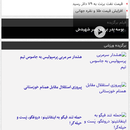
قیمت نفت برنت به ۷۹ دلار رسید
افزایش قیمت طلا و نقره جهانی
فیلم برگزیده
بوسه‌ پدر بر پای پسر شهیدش
برگزیده ورزشی
هشدار سرمربی پرسپولیس به جاسوس تیم
پیروزی استقلال مقابل همنام خوزستانی
حمله تند فیگو به اینفانتینو: دروغگو، پَست‌ و
حیله‌گر!