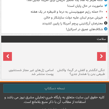
تنگه هرمز به نماد یک تحقیر تاریخی برای آمریکا تبدیل شد!
ماموریت در حال پایان است!
۲۰ حمله رژیم صهیونیستی به درعا و قنیطره در یک هفته
خیزش مردم لبنان علیه دولت سازشکار و خائن
معترضان آرژانتینی پرچم آمریکا را پایین کشیدند
شکاف‌های عمیق در اسرائیل!
سلامت
تنگی انگشتر و کفش در گرما؛ واکنش
اسامی ژل‌های غیر مجاز شستشوی
مر
طبیعی بدن یا هشدار جدی؟
پوست منتشر شد
نسخه دسکتاپ
کليه حقوق اين سايت متعلق به پایگاه خبري-تحليلي مشرق نيوز می باشد و
استفاده از مطالب آن با ذکر منبع بلامانع است.