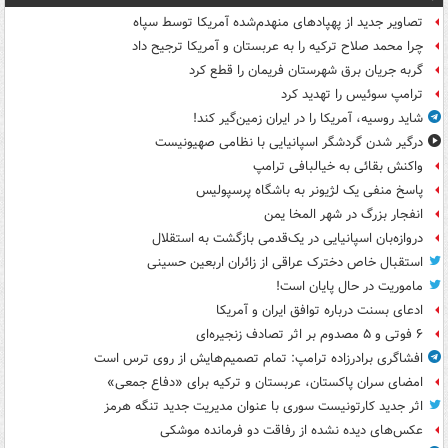
تصاویر جدید از پهپادهای منهدم‌شده آمریکا توسط سپاه
چرا محمد صلاح ترکیه را به عربستان و آمریکا ترجیح داد
گربه جریان برق شهرستان فریمان را قطع کرد
ترامپ سوئیس را تهدید کرد
شاید روسیه، آمریکا را در ایران زمین‌گیر کند!
درگیر شدن گردشگر اسپانیایی با نظامی صهیونیست
واکنش بقائی به خیالبافی ترامپ
پاسخ منفی یک لژیونر به باشگاه پرسپولیس
انفجار بزرگ در شهر المخا یمن
دروازه‌بان اسپانیایی در یک‌قدمی بازگشت به استقلال
استقبال خاص دخترک عراقی از زائران اربعین حسینی
ماموریت در حال پایان است!
ادعای بسنت درباره توافق ایران و آمریکا
۶ فوتی و ۵ مصدوم بر اثر تصادف زنجیره‌ای
افشاگری برادرزاده ترامپ: تمام تصمیم‌هایش از روی ترس است
امضای سران پاکستان، عربستان و ترکیه برای «دفاع جمعی»
اثر جدید کارتونیست سوری با عنوان مدیریت جدید تنگه هرمز
عکس‌های دیده نشده از رفاقت دو فرمانده‌ موشکی