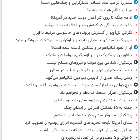
سندرز: ترامپ نماد فساد، اقتدارگرایی و جنگ‌طلبی است!
مراقب علائم هپاتیت باشید!
ادامه جنگ تا روی کار آمدن دولت جدید در آمریکا!
باغچه‌های خانگی در کاهش خطر ابتلا به دیابت موثرند
نگرانی تل‌آویو از گسترش پرونده‌های جاسوسی مرتبط با ایران
نیویورک تایمز: غرب تمایلی به تجهیز اوکراین به موشک‌های رهگیر ندارد
آیا از نفوذ نتانیاهو در واشنگتن کاسته شده است؟
توافق پرو و مکزیک بر سر ازسرگیری روابط دیپلماتیک
پزشکیان: شکافی بین دولت و نیروهای مسلح نیست
تاکید نخست‌وزیر عراق بر تقویت روابط با عربستان
وقتی رسانه عبری از کابوس بنیامین نتانیاهو می‌گوید
هیچ دولتی به اندازۀ ما در جهت سیاست‌های رهبری قدم برنداشت
پزشکیان: هرگز استعفا نداده‌ام و نخواهم داد
تجاوزات مجدد رژیم صهیونیستی به جنوب لبنان
حمله به ۱۵ نفتکش‌ اماراتی از ابتدای جنگ
پزشکیان: ما نوکر مردم و در خدمت آنان هستیم
سنای آمریکا لایحه تحریم‌های گسترده انرژی روسیه را تصویب کرد
عراقچی: زمان آن فرا رسیده است که به خود متکی باشیم
۶ فوتی و ۵ مصدوم بر اثر تصادف زنجیره‌ای