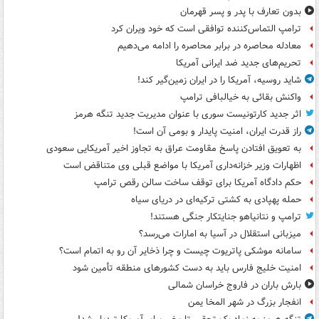
بدون تعارف با پدر و پسر قهرمان
ترامپ التماس‌کننده توافقی است که خود ویران کرد
معادله محاصره در برابر محاصره را ادامه می‌دهیم
تحریم‌های جدید ضد ایرانی آمریکا
شاید روسیه، آمریکا را در ایران زمین‌گیر کند!
واکنش بقائی به خیالبافی ترامپ
اثر جدید کارتونیست سوری با عنوان مدیریت جدید تنگه هرمز
راز قدرت ایران، امنیت پایدار و بومی آن است!
به تعویق افتادن پاسخ مقاومت عراق به تجاوز اخیر آمریکایی سعودی
اظهارات وزیر خزانه‌داری آمریکا با مواضع قبلی وی متناقض است
حکم دادگاه آمریکا برای توقف ساخت سالن رقص ترامپ
حمله پهپادی به کشتی ترکیه‌ای در دریای سیاه
ترامپ و نتانیاهو جنایتکار جنگی هستند!
میزبانی استقلال در آسیا به امارات می‌رسد؟
سامانه موشکی پاتریوت چیست و چرا ذخایر آن رو به اتمام است؟
امنیت خلیج فارس باید به دست کشورهای منطقه تأمین شود
بارش باران در فاروج خراسان شمالی
انفجار بزرگ در شهر المخا یمن